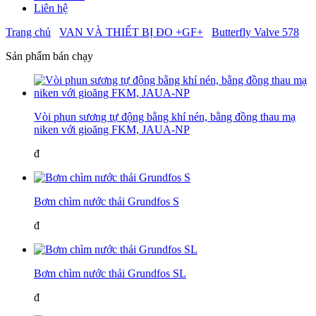
Liên hệ
Trang chủ
VAN VÀ THIẾT BỊ ĐO +GF+
Butterfly Valve 578
Sản phẩm bán chạy
Vòi phun sương tự động bằng khí nén, bằng đồng thau mạ
niken với gioăng FKM, JAUA-NP
đ
Bơm chìm nước thải Grundfos S
đ
Bơm chìm nước thải Grundfos SL
đ