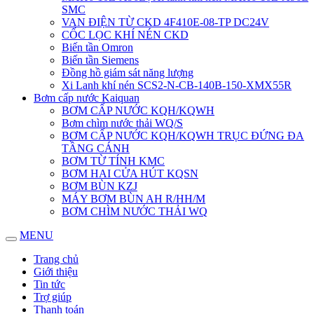
SMC
VAN ĐIỆN TỪ CKD 4F410E-08-TP DC24V
CỐC LỌC KHÍ NÉN CKD
Biến tần Omron
Biến tần Siemens
Đồng hồ giám sát năng lượng
Xi Lanh khí nén SCS2-N-CB-140B-150-XMX55R
Bơm cấp nước Kaiquan
BƠM CẤP NƯỚC KQH/KQWH
Bơm chìm nước thải WQ/S
BƠM CẤP NƯỚC KQH/KQWH TRỤC ĐỨNG ĐA
TẦNG CÁNH
BƠM TỪ TÍNH KMC
BƠM HAI CỬA HÚT KQSN
BƠM BÙN KZJ
MÁY BƠM BÙN AH R/HH/M
BƠM CHÌM NƯỚC THẢI WQ
MENU
Trang chủ
Giới thiệu
Tin tức
Trợ giúp
Thanh toán