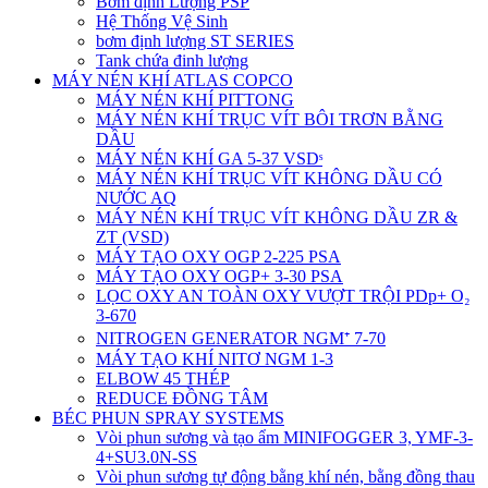
Bơm định Lượng PSP
Hệ Thống Vệ Sinh
bơm định lượng ST SERIES
Tank chứa đinh lượng
MÁY NÉN KHÍ ATLAS COPCO
MÁY NÉN KHÍ PITTONG
MÁY NÉN KHÍ TRỤC VÍT BÔI TRƠN BẰNG
DẦU
MÁY NÉN KHÍ GA 5-37 VSDˢ
MÁY NÉN KHÍ TRỤC VÍT KHÔNG DẦU CÓ
NƯỚC AQ
MÁY NÉN KHÍ TRỤC VÍT KHÔNG DẦU ZR &
ZT (VSD)
MÁY TẠO OXY OGP 2-225 PSA
MÁY TẠO OXY OGP+ 3-30 PSA
LỌC OXY AN TOÀN OXY VƯỢT TRỘI PDp+ O₂
3-670
NITROGEN GENERATOR NGM⁺ 7-70
MÁY TẠO KHÍ NITƠ NGM 1-3
ELBOW 45 THÉP
REDUCE ĐỒNG TÂM
BÉC PHUN SPRAY SYSTEMS
Vòi phun sương và tạo ẩm MINIFOGGER 3, YMF-3-
4+SU3.0N-SS
Vòi phun sương tự động bằng khí nén, bằng đồng thau