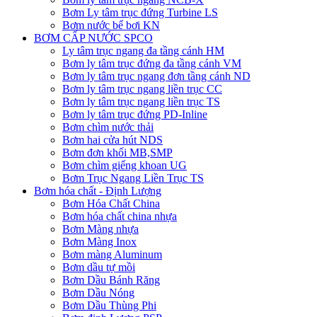
Bơm Ly tâm trục đứng Turbine LS
Bơm nước bể bơi KN
BƠM CẤP NƯỚC SPCO
Ly tâm trục ngang đa tầng cánh HM
Bơm ly tâm trục đứng đa tầng cánh VM
Bơm ly tâm trục ngang đơn tầng cánh ND
Bơm ly tâm trục ngang liền trục CC
Bơm ly tâm trục ngang liền trục TS
Bơm ly tâm trục đứng PD-Inline
Bơm chìm nước thải
Bơm hai cửa hút NDS
Bơm đơn khối MB,SMP
Bơm chìm giếng khoan UG
Bơm Trục Ngang Liền Trục TS
Bơm hóa chất - Định Lượng
Bơm Hóa Chất China
Bơm hóa chất china nhựa
Bơm Màng nhựa
Bơm Màng Inox
Bơm màng Aluminum
Bơm dầu tự mồi
Bơm Dầu Bánh Răng
Bơm Dầu Nóng
Bơm Dầu Thùng Phi