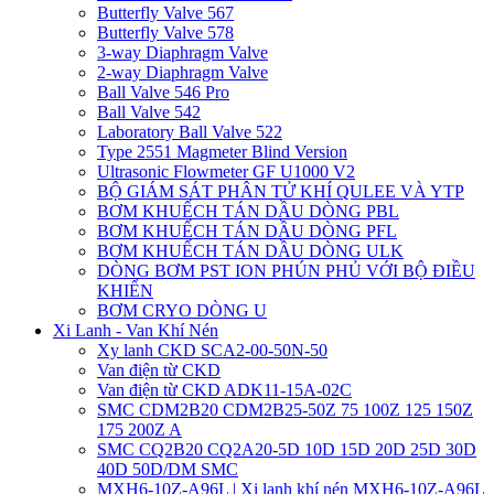
Butterfly Valve 567
Butterfly Valve 578
3-way Diaphragm Valve
2-way Diaphragm Valve
Ball Valve 546 Pro
Ball Valve 542
Laboratory Ball Valve 522
Type 2551 Magmeter Blind Version
Ultrasonic Flowmeter GF U1000 V2
BỘ GIÁM SÁT PHÂN TỬ KHÍ QULEE VÀ YTP
BƠM KHUẾCH TÁN DẦU DÒNG PBL
BƠM KHUẾCH TÁN DẦU DÒNG PFL
BƠM KHUẾCH TÁN DẦU DÒNG ULK
DÒNG BƠM PST ION PHÚN PHỦ VỚI BỘ ĐIỀU
KHIỂN
BƠM CRYO DÒNG U
Xi Lanh - Van Khí Nén
Xy lanh CKD SCA2-00-50N-50
Van điện từ CKD
Van điện từ CKD ADK11-15A-02C
SMC CDM2B20 CDM2B25-50Z 75 100Z 125 150Z
175 200Z A
SMC CQ2B20 CQ2A20-5D 10D 15D 20D 25D 30D
40D 50D/DM SMC
MXH6-10Z-A96L | Xi lanh khí nén MXH6-10Z-A96L