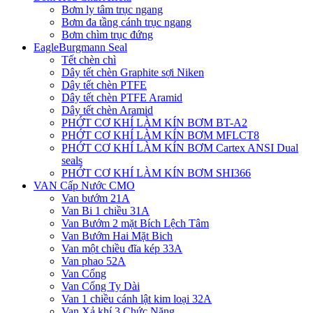
Bơm ly tâm trục ngang
Bơm đa tầng cánh trục ngang
Bơm chìm trục đứng
EagleBurgmann Seal
Tết chèn chì
Dây tết chèn Graphite sợi Niken
Dây tết chèn PTFE
Dây tết chèn PTFE Aramid
Dây tết chèn Aramid
PHỚT CƠ KHÍ LÀM KÍN BƠM BT-A2
PHỚT CƠ KHÍ LÀM KÍN BƠM MFLCT8
PHỚT CƠ KHÍ LÀM KÍN BƠM Cartex ANSI Dual
seals
PHỚT CƠ KHÍ LÀM KÍN BƠM SHI366
VAN Cấp Nước CMO
Van bướm 21A
Van Bi 1 chiều 31A
Van Bướm 2 mặt Bích Lệch Tâm
Van Bướm Hai Mặt Bich
Van một chiều đĩa kép 33A
Van phao 52A
Van Cổng
Van Cổng Ty Dài
Van 1 chiều cánh lật kim loại 32A
Van Xả khí 3 Chức Năng