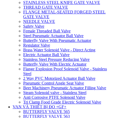
STAINLESS STEEL KNIFE GATE VALVE
THREAD GATE VALVE
FLANGE METAL-SEATED FORGED STEEL
GATE VALVE
NEEDLE VALVE
Safety Valve
Female Threaded Ball Valve
Steel Pneumatic Actuator Ball Valve
Butterfly Valve With Pneumatic Actuator
Regulator Valve
Brass Water Solenoid Valve - Direct Acting
Electric Actuator Ball Valve
Stainless Steel Pressure Reducing Valve
Butterfly Valve With Electric Actuator
Flange Explosion Proof Solenoid Valve - Stainless
Steel
2 Way PVC Motorized Actuator Ball Valve
Pneumatic Control Angle Seat Valve
Beer Machinery Pneumatic Actuator Filling Valve
Steam Solenoid valve - Stainless Steel
Anti Corrosive PTFE Solenoid Valve
Tri Clamp Food Grade Electric Solenoid Valve
VAN VÀ THIẾT BỊ ĐO +GF+
BUTTERFLY VALVE 565
BUTTERFLY VALVE 563