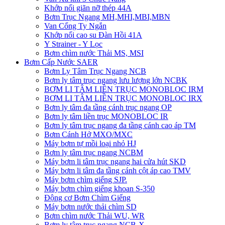
Khớp nối giãn nỡ thép 44A
Bơm Trục Ngang MH,MHI,MBI,MBN
Van Cổng Ty Ngắn
Khớp nối cao su Đàn Hồi 41A
Y Strainer - Y Lọc
Bơm chìm nước Thải MS, MSI
Bơm Cấp Nước SAER
Bơm Ly Tâm Trục Ngang NCB
Bơm ly tâm trục ngang lưu lượng lớn NCBK
BƠM LI TÂM LIỀN TRỤC MONOBLOC IRM
BƠM LI TÂM LIỀN TRỤC MONOBLOC IRX
Bơm ly tâm đa tầng cánh trục ngang OP
Bơm ly tâm liền trục MONOBLOC IR
Bơm ly tâm trục ngang đa tầng cánh cao áp TM
Bơm Cánh Hở MXO/MXC
Máy bơm tự mồi loại nhỏ HJ
Bơm ly tâm trục ngang NCBM
Máy bơm li tâm trục ngang hai cửa hút SKD
​Máy bơm li tâm đa tầng cánh cột áp cao TMV
Máy bơm chìm giếng SJP.
Máy bơm chìm giếng khoan S-350
Động cơ Bơm Chìm Giếng
​Máy bơm nước thải chìm SD
Bơm chìm nước Thải WU, WR
Bơm ly tâm trục ngang NCB-X