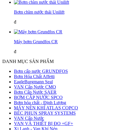
Bơm chìm nước thải Unilift
đ
Máy bơm Grundfos CR
đ
DANH MỤC SẢN PHẨM
Bơm cấp nước GRUNDFOS
Bơm Hóa Chất Affetti
EagleBurgmann Seal
VAN Cấp Nước CMO
Bơm Cấp Nước SAER
BƠM CẤP NƯỚC SPCO
Bơm hóa chất - Định Lượng
MÁY NÉN KHÍ ATLAS COPCO
BÉC PHUN SPRAY SYSTEMS
VAN Cấp Nước
VAN VÀ THIẾT BỊ ĐO +GF+
Xi Lanh - Van Khí Nén