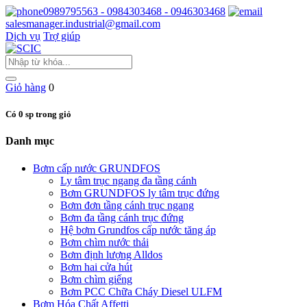
0989795563 - 0984303468 - 0946303468
salesmanager.industrial@gmail.com
Dịch vụ
Trợ giúp
Giỏ hàng
0
Có 0 sp trong giỏ
Danh mục
Bơm cấp nước GRUNDFOS
Ly tâm trục ngang đa tầng cánh
Bơm GRUNDFOS ly tâm trục đứng
Bơm đơn tầng cánh trục ngang
Bơm đa tầng cánh trục đứng
Hệ bơm Grundfos cấp nước tăng áp
Bơm chìm nước thải
Bơm định lượng Alldos
Bơm hai cửa hút
Bơm chìm giếng
Bơm PCC Chữa Cháy Diesel ULFM
Bơm Hóa Chất Affetti