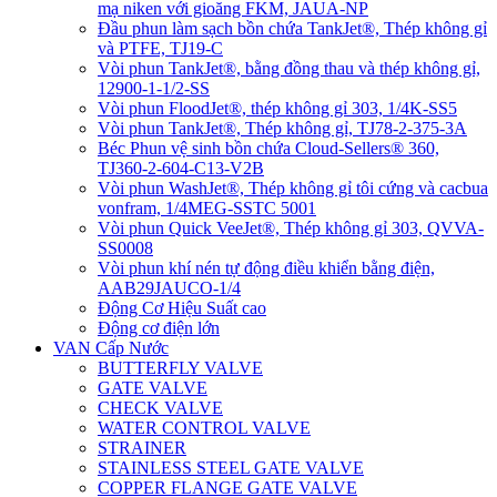
mạ niken với gioăng FKM, JAUA-NP
Đầu phun làm sạch bồn chứa TankJet®, Thép không gỉ
và PTFE, TJ19-C
Vòi phun TankJet®, bằng đồng thau và thép không gỉ,
12900-1-1/2-SS
Vòi phun FloodJet®, thép không gỉ 303, 1/4K-SS5
Vòi phun TankJet®, Thép không gỉ, TJ78-2-375-3A
Béc Phun vệ sinh bồn chứa Cloud-Sellers® 360,
TJ360-2-604-C13-V2B
Vòi phun WashJet®, Thép không gỉ tôi cứng và cacbua
vonfram, 1/4MEG-SSTC 5001
Vòi phun Quick VeeJet®, Thép không gỉ 303, QVVA-
SS0008
Vòi phun khí nén tự động điều khiển bằng điện,
AAB29JAUCO-1/4
Động Cơ Hiệu Suất cao
Động cơ điện lớn
VAN Cấp Nước
BUTTERFLY VALVE
GATE VALVE
CHECK VALVE
WATER CONTROL VALVE
STRAINER
STAINLESS STEEL GATE VALVE
COPPER FLANGE GATE VALVE