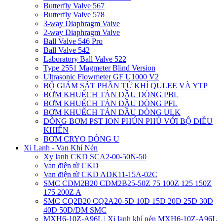
Butterfly Valve 567
Butterfly Valve 578
3-way Diaphragm Valve
2-way Diaphragm Valve
Ball Valve 546 Pro
Ball Valve 542
Laboratory Ball Valve 522
Type 2551 Magmeter Blind Version
Ultrasonic Flowmeter GF U1000 V2
BỘ GIÁM SÁT PHÂN TỬ KHÍ QULEE VÀ YTP
BƠM KHUẾCH TÁN DẦU DÒNG PBL
BƠM KHUẾCH TÁN DẦU DÒNG PFL
BƠM KHUẾCH TÁN DẦU DÒNG ULK
DÒNG BƠM PST ION PHÚN PHỦ VỚI BỘ ĐIỀU
KHIỂN
BƠM CRYO DÒNG U
Xi Lanh - Van Khí Nén
Xy lanh CKD SCA2-00-50N-50
Van điện từ CKD
Van điện từ CKD ADK11-15A-02C
SMC CDM2B20 CDM2B25-50Z 75 100Z 125 150Z
175 200Z A
SMC CQ2B20 CQ2A20-5D 10D 15D 20D 25D 30D
40D 50D/DM SMC
MXH6-10Z-A96L | Xi lanh khí nén MXH6-10Z-A96L