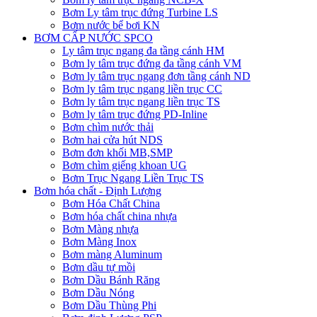
Bơm Ly tâm trục đứng Turbine LS
Bơm nước bể bơi KN
BƠM CẤP NƯỚC SPCO
Ly tâm trục ngang đa tầng cánh HM
Bơm ly tâm trục đứng đa tầng cánh VM
Bơm ly tâm trục ngang đơn tầng cánh ND
Bơm ly tâm trục ngang liền trục CC
Bơm ly tâm trục ngang liền trục TS
Bơm ly tâm trục đứng PD-Inline
Bơm chìm nước thải
Bơm hai cửa hút NDS
Bơm đơn khối MB,SMP
Bơm chìm giếng khoan UG
Bơm Trục Ngang Liền Trục TS
Bơm hóa chất - Định Lượng
Bơm Hóa Chất China
Bơm hóa chất china nhựa
Bơm Màng nhựa
Bơm Màng Inox
Bơm màng Aluminum
Bơm dầu tự mồi
Bơm Dầu Bánh Răng
Bơm Dầu Nóng
Bơm Dầu Thùng Phi