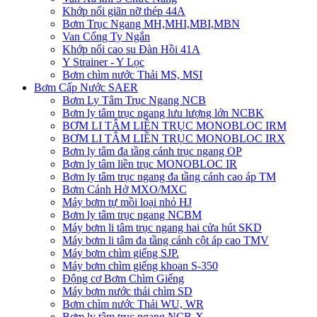
Khớp nối giãn nỡ thép 44A
Bơm Trục Ngang MH,MHI,MBI,MBN
Van Cổng Ty Ngắn
Khớp nối cao su Đàn Hồi 41A
Y Strainer - Y Lọc
Bơm chìm nước Thải MS, MSI
Bơm Cấp Nước SAER
Bơm Ly Tâm Trục Ngang NCB
Bơm ly tâm trục ngang lưu lượng lớn NCBK
BƠM LI TÂM LIỀN TRỤC MONOBLOC IRM
BƠM LI TÂM LIỀN TRỤC MONOBLOC IRX
Bơm ly tâm đa tầng cánh trục ngang OP
Bơm ly tâm liền trục MONOBLOC IR
Bơm ly tâm trục ngang đa tầng cánh cao áp TM
Bơm Cánh Hở MXO/MXC
Máy bơm tự mồi loại nhỏ HJ
Bơm ly tâm trục ngang NCBM
Máy bơm li tâm trục ngang hai cửa hút SKD
​Máy bơm li tâm đa tầng cánh cột áp cao TMV
Máy bơm chìm giếng SJP.
Máy bơm chìm giếng khoan S-350
Động cơ Bơm Chìm Giếng
​Máy bơm nước thải chìm SD
Bơm chìm nước Thải WU, WR
Bơm ly tâm trục ngang NCB-X