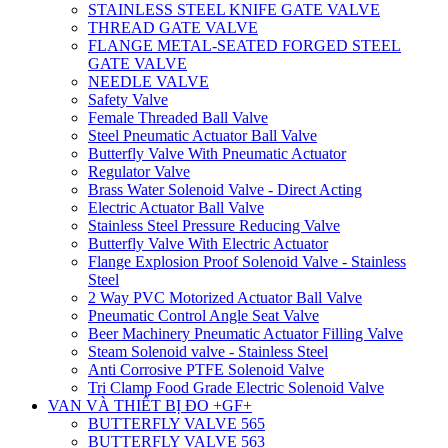
STAINLESS STEEL KNIFE GATE VALVE
THREAD GATE VALVE
FLANGE METAL-SEATED FORGED STEEL
GATE VALVE
NEEDLE VALVE
Safety Valve
Female Threaded Ball Valve
Steel Pneumatic Actuator Ball Valve
Butterfly Valve With Pneumatic Actuator
Regulator Valve
Brass Water Solenoid Valve - Direct Acting
Electric Actuator Ball Valve
Stainless Steel Pressure Reducing Valve
Butterfly Valve With Electric Actuator
Flange Explosion Proof Solenoid Valve - Stainless
Steel
2 Way PVC Motorized Actuator Ball Valve
Pneumatic Control Angle Seat Valve
Beer Machinery Pneumatic Actuator Filling Valve
Steam Solenoid valve - Stainless Steel
Anti Corrosive PTFE Solenoid Valve
Tri Clamp Food Grade Electric Solenoid Valve
VAN VÀ THIẾT BỊ ĐO +GF+
BUTTERFLY VALVE 565
BUTTERFLY VALVE 563