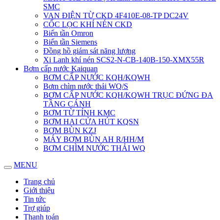
SMC
VAN ĐIỆN TỪ CKD 4F410E-08-TP DC24V
CỐC LỌC KHÍ NÉN CKD
Biến tần Omron
Biến tần Siemens
Đồng hồ giám sát năng lượng
Xi Lanh khí nén SCS2-N-CB-140B-150-XMX55R
Bơm cấp nước Kaiquan
BƠM CẤP NƯỚC KQH/KQWH
Bơm chìm nước thải WQ/S
BƠM CẤP NƯỚC KQH/KQWH TRỤC ĐỨNG ĐA
TẦNG CÁNH
BƠM TỪ TÍNH KMC
BƠM HAI CỬA HÚT KQSN
BƠM BÙN KZJ
MÁY BƠM BÙN AH R/HH/M
BƠM CHÌM NƯỚC THẢI WQ
MENU
Trang chủ
Giới thiệu
Tin tức
Trợ giúp
Thanh toán