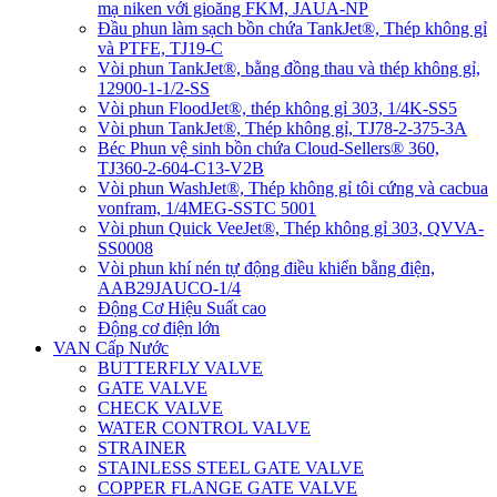
mạ niken với gioăng FKM, JAUA-NP
Đầu phun làm sạch bồn chứa TankJet®, Thép không gỉ
và PTFE, TJ19-C
Vòi phun TankJet®, bằng đồng thau và thép không gỉ,
12900-1-1/2-SS
Vòi phun FloodJet®, thép không gỉ 303, 1/4K-SS5
Vòi phun TankJet®, Thép không gỉ, TJ78-2-375-3A
Béc Phun vệ sinh bồn chứa Cloud-Sellers® 360,
TJ360-2-604-C13-V2B
Vòi phun WashJet®, Thép không gỉ tôi cứng và cacbua
vonfram, 1/4MEG-SSTC 5001
Vòi phun Quick VeeJet®, Thép không gỉ 303, QVVA-
SS0008
Vòi phun khí nén tự động điều khiển bằng điện,
AAB29JAUCO-1/4
Động Cơ Hiệu Suất cao
Động cơ điện lớn
VAN Cấp Nước
BUTTERFLY VALVE
GATE VALVE
CHECK VALVE
WATER CONTROL VALVE
STRAINER
STAINLESS STEEL GATE VALVE
COPPER FLANGE GATE VALVE