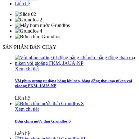
Liên hệ
SẢN PHẨM BÁN CHẠY
Xem chi tiết
Vòi phun sương tự động bằng khí nén, bằng đồng thau mạ niken với
gioăng FKM, JAUA-NP
Liên hệ
Xem chi tiết
Bơm chìm nước thải Grundfos S
Liên hệ