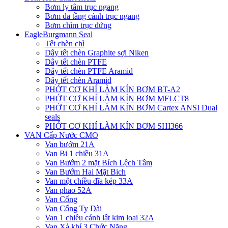
Bơm ly tâm trục ngang
Bơm đa tầng cánh trục ngang
Bơm chìm trục đứng
EagleBurgmann Seal
Tết chèn chì
Dây tết chèn Graphite sợi Niken
Dây tết chèn PTFE
Dây tết chèn PTFE Aramid
Dây tết chèn Aramid
PHỚT CƠ KHÍ LÀM KÍN BƠM BT-A2
PHỚT CƠ KHÍ LÀM KÍN BƠM MFLCT8
PHỚT CƠ KHÍ LÀM KÍN BƠM Cartex ANSI Dual
seals
PHỚT CƠ KHÍ LÀM KÍN BƠM SHI366
VAN Cấp Nước CMO
Van bướm 21A
Van Bi 1 chiều 31A
Van Bướm 2 mặt Bích Lệch Tâm
Van Bướm Hai Mặt Bich
Van một chiều đĩa kép 33A
Van phao 52A
Van Cổng
Van Cổng Ty Dài
Van 1 chiều cánh lật kim loại 32A
Van Xả khí 3 Chức Năng