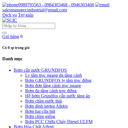
0989795563 - 0984303468 - 0946303468
salesmanager.industrial@gmail.com
Dịch vụ
Trợ giúp
Giỏ hàng
0
Có 0 sp trong giỏ
Danh mục
Bơm cấp nước GRUNDFOS
Ly tâm trục ngang đa tầng cánh
Bơm GRUNDFOS ly tâm trục đứng
Bơm đơn tầng cánh trục ngang
Bơm đa tầng cánh trục đứng
Hệ bơm Grundfos cấp nước tăng áp
Bơm chìm nước thải
Bơm định lượng Alldos
Bơm hai cửa hút
Bơm chìm giếng
Bơm PCC Chữa Cháy Diesel ULFM
Bơm Hóa Chất Affetti