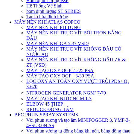
Bơm định Lượng PSP
Hệ Thống Vệ Sinh
bơm định lượng ST SERIES
Tank chứa đinh lượng
MÁY NÉN KHÍ ATLAS COPCO
MÁY NÉN KHÍ PITTONG
MÁY NÉN KHÍ TRỤC VÍT BÔI TRƠN BẰNG
DẦU
MÁY NÉN KHÍ GA 5-37 VSDˢ
MÁY NÉN KHÍ TRỤC VÍT KHÔNG DẦU CÓ
NƯỚC AQ
MÁY NÉN KHÍ TRỤC VÍT KHÔNG DẦU ZR &
ZT (VSD)
MÁY TẠO OXY OGP 2-225 PSA
MÁY TẠO OXY OGP+ 3-30 PSA
LỌC OXY AN TOÀN OXY VƯỢT TRỘI PDp+ O₂
3-670
NITROGEN GENERATOR NGM⁺ 7-70
MÁY TẠO KHÍ NITƠ NGM 1-3
ELBOW 45 THÉP
REDUCE ĐỒNG TÂM
BÉC PHUN SPRAY SYSTEMS
Vòi phun sương và tạo ẩm MINIFOGGER 3, YMF-3-
4+SU3.0N-SS
Vòi phun sương tự động bằng khí nén, bằng đồng thau