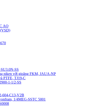
C AQ
(VSD)
670
4+SU3.0N-SS
u mạ niken với gioăng FKM, JAUA-NP
 và PTFE, TJ19-C
12900-1-1/2-SS
0-2-604-C13-V2B
a vonfram, 1/4MEG-SSTC 5001
SS0008