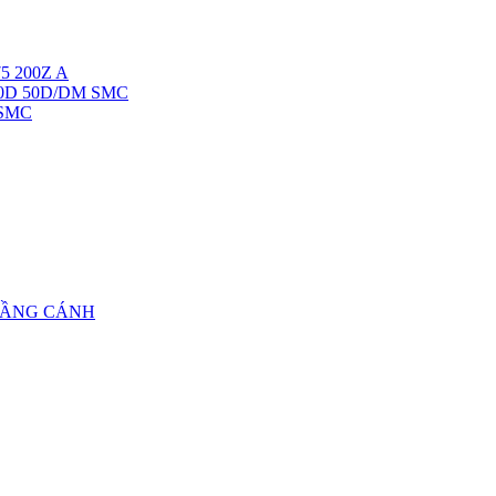
5 200Z A
40D 50D/DM SMC
 SMC
TẦNG CÁNH