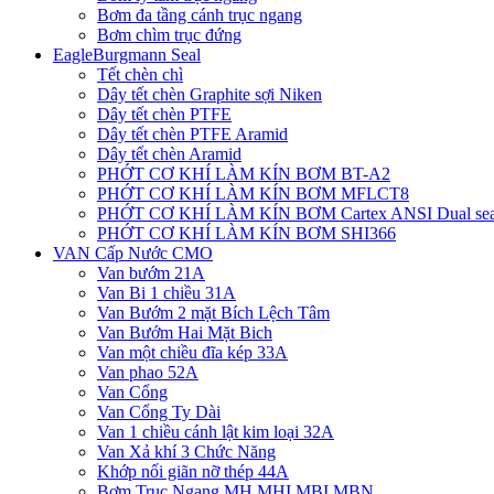
Bơm đa tầng cánh trục ngang
Bơm chìm trục đứng
EagleBurgmann Seal
Tết chèn chì
Dây tết chèn Graphite sợi Niken
Dây tết chèn PTFE
Dây tết chèn PTFE Aramid
Dây tết chèn Aramid
PHỚT CƠ KHÍ LÀM KÍN BƠM BT-A2
PHỚT CƠ KHÍ LÀM KÍN BƠM MFLCT8
PHỚT CƠ KHÍ LÀM KÍN BƠM Cartex ANSI Dual sea
PHỚT CƠ KHÍ LÀM KÍN BƠM SHI366
VAN Cấp Nước CMO
Van bướm 21A
Van Bi 1 chiều 31A
Van Bướm 2 mặt Bích Lệch Tâm
Van Bướm Hai Mặt Bich
Van một chiều đĩa kép 33A
Van phao 52A
Van Cổng
Van Cổng Ty Dài
Van 1 chiều cánh lật kim loại 32A
Van Xả khí 3 Chức Năng
Khớp nối giãn nỡ thép 44A
Bơm Trục Ngang MH,MHI,MBI,MBN