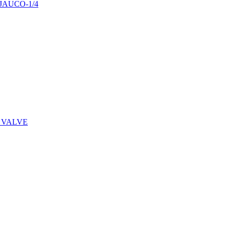
29JAUCO-1/4
 VALVE