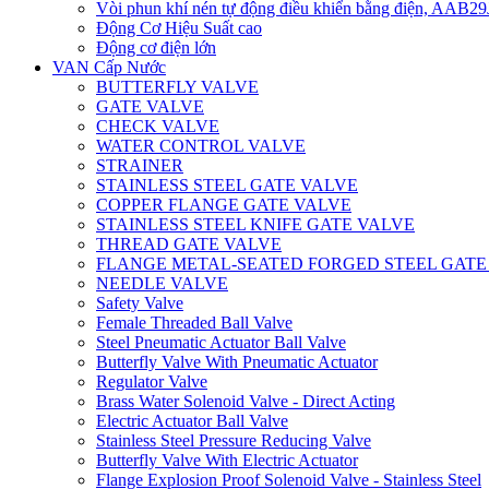
Vòi phun khí nén tự động điều khiển bằng điện, AAB
Động Cơ Hiệu Suất cao
Động cơ điện lớn
VAN Cấp Nước
BUTTERFLY VALVE
GATE VALVE
CHECK VALVE
WATER CONTROL VALVE
STRAINER
STAINLESS STEEL GATE VALVE
COPPER FLANGE GATE VALVE
STAINLESS STEEL KNIFE GATE VALVE
THREAD GATE VALVE
FLANGE METAL-SEATED FORGED STEEL GATE
NEEDLE VALVE
Safety Valve
Female Threaded Ball Valve
Steel Pneumatic Actuator Ball Valve
Butterfly Valve With Pneumatic Actuator
Regulator Valve
Brass Water Solenoid Valve - Direct Acting
Electric Actuator Ball Valve
Stainless Steel Pressure Reducing Valve
Butterfly Valve With Electric Actuator
Flange Explosion Proof Solenoid Valve - Stainless Steel