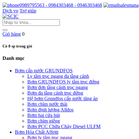
0989795563 - 0984303468 - 0946303468
salesmana
Dịch vụ
Trợ giúp
Giỏ hàng
0
Có 0 sp trong giỏ
Danh mục
Bơm cấp nước GRUNDFOS
Ly tâm trục ngang đa tầng cánh
Bơm GRUNDFOS ly tâm trục đứng
Bơm đơn tầng cánh trục ngang
Bơm đa tầng cánh trục đứng
Hệ bơm Grundfos cấp nước tăng áp
Bơm chìm nước thải
Bơm định lượng Alldos
Bơm hai cửa hút
Bơm chìm giếng
Bơm PCC Chữa Cháy Diesel ULFM
Bơm Hóa Chất Affetti
Bơm ly tâm trục ngang