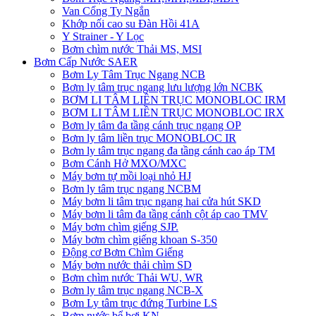
Van Cổng Ty Ngắn
Khớp nối cao su Đàn Hồi 41A
Y Strainer - Y Lọc
Bơm chìm nước Thải MS, MSI
Bơm Cấp Nước SAER
Bơm Ly Tâm Trục Ngang NCB
Bơm ly tâm trục ngang lưu lượng lớn NCBK
BƠM LI TÂM LIỀN TRỤC MONOBLOC IRM
BƠM LI TÂM LIỀN TRỤC MONOBLOC IRX
Bơm ly tâm đa tầng cánh trục ngang OP
Bơm ly tâm liền trục MONOBLOC IR
Bơm ly tâm trục ngang đa tầng cánh cao áp TM
Bơm Cánh Hở MXO/MXC
Máy bơm tự mồi loại nhỏ HJ
Bơm ly tâm trục ngang NCBM
Máy bơm li tâm trục ngang hai cửa hút SKD
​Máy bơm li tâm đa tầng cánh cột áp cao TMV
Máy bơm chìm giếng SJP.
Máy bơm chìm giếng khoan S-350
Động cơ Bơm Chìm Giếng
​Máy bơm nước thải chìm SD
Bơm chìm nước Thải WU, WR
Bơm ly tâm trục ngang NCB-X
Bơm Ly tâm trục đứng Turbine LS
Bơm nước bể bơi KN