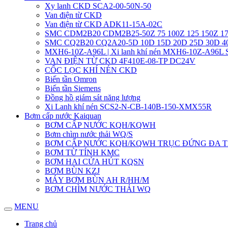
Xy lanh CKD SCA2-00-50N-50
Van điện từ CKD
Van điện từ CKD ADK11-15A-02C
SMC CDM2B20 CDM2B25-50Z 75 100Z 125 150Z 17
SMC CQ2B20 CQ2A20-5D 10D 15D 20D 25D 30D 
MXH6-10Z-A96L | Xi lanh khí nén MXH6-10Z-A96L
VAN ĐIỆN TỪ CKD 4F410E-08-TP DC24V
CỐC LỌC KHÍ NÉN CKD
Biến tần Omron
Biến tần Siemens
Đồng hồ giám sát năng lượng
Xi Lanh khí nén SCS2-N-CB-140B-150-XMX55R
Bơm cấp nước Kaiquan
BƠM CẤP NƯỚC KQH/KQWH
Bơm chìm nước thải WQ/S
BƠM CẤP NƯỚC KQH/KQWH TRỤC ĐỨNG ĐA 
BƠM TỪ TÍNH KMC
BƠM HAI CỬA HÚT KQSN
BƠM BÙN KZJ
MÁY BƠM BÙN AH R/HH/M
BƠM CHÌM NƯỚC THẢI WQ
MENU
Trang chủ