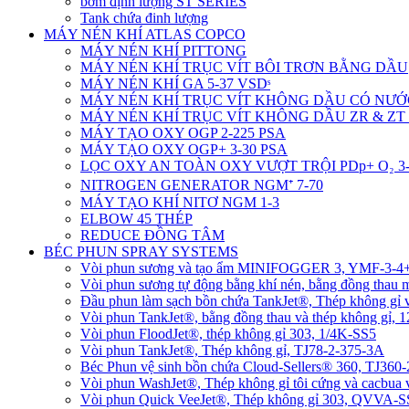
bơm định lượng ST SERIES
Tank chứa đinh lượng
MÁY NÉN KHÍ ATLAS COPCO
MÁY NÉN KHÍ PITTONG
MÁY NÉN KHÍ TRỤC VÍT BÔI TRƠN BẰNG DẦU
MÁY NÉN KHÍ GA 5-37 VSDˢ
MÁY NÉN KHÍ TRỤC VÍT KHÔNG DẦU CÓ NƯỚ
MÁY NÉN KHÍ TRỤC VÍT KHÔNG DẦU ZR & ZT 
MÁY TẠO OXY OGP 2-225 PSA
MÁY TẠO OXY OGP+ 3-30 PSA
LỌC OXY AN TOÀN OXY VƯỢT TRỘI PDp+ O₂ 3-
NITROGEN GENERATOR NGM⁺ 7-70
MÁY TẠO KHÍ NITƠ NGM 1-3
ELBOW 45 THÉP
REDUCE ĐỒNG TÂM
BÉC PHUN SPRAY SYSTEMS
Vòi phun sương và tạo ẩm MINIFOGGER 3, YMF-3-
Vòi phun sương tự động bằng khí nén, bằng đồng tha
Đầu phun làm sạch bồn chứa TankJet®, Thép không gỉ
Vòi phun TankJet®, bằng đồng thau và thép không gỉ, 
Vòi phun FloodJet®, thép không gỉ 303, 1/4K-SS5
Vòi phun TankJet®, Thép không gỉ, TJ78-2-375-3A
Béc Phun vệ sinh bồn chứa Cloud-Sellers® 360, TJ36
Vòi phun WashJet®, Thép không gỉ tôi cứng và cacbu
Vòi phun Quick VeeJet®, Thép không gỉ 303, QVVA-