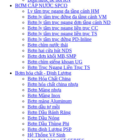
BƠM CẤP NƯỚC SPCO
Ly tâm trục ngang đa tầng cánh HM
Bơm ly tâm trục đứng đa tầng cánh VM
Bơm ly tâm trục ngang đơn tầng cánh ND
Bơm ly tâm trục ngang liền trục CC
Bơm ly tâm trục ngang liền trục TS
Bơm ly tâm trục đứng PD-Inline
Bơm chìm nước thải
Bơm hai cửa hút NDS
Bơm đơn khối MB,SMP
Bơm chìm giếng khoan UG
Bơm Trục Ngang Liền Trục TS
Bơm hóa chất - Định Lượng
Bơm Hóa Chất China
Bơm hóa chất china nhựa
Bơm Màng nhựa
Bơm Màng Inox
Bơm màng Aluminum
Bơm dầu tự mồi
Bơm Dầu Bánh Răng
Bơm Dầu Nóng
Bơm Dầu Thùng Phi
Bơm định Lượng PSP
Hệ Thống Vệ Sinh