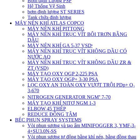
Bơm định Lượng PSP
Hệ Thống Vệ Sinh
bơm định lượng ST SERIES
Tank chứa đinh lượng
MÁY NÉN KHÍ ATLAS COPCO
MÁY NÉN KHÍ PITTONG
MÁY NÉN KHÍ TRỤC VÍT BÔI TRƠN BẰNG
DẦU
MÁY NÉN KHÍ GA 5-37 VSDˢ
MÁY NÉN KHÍ TRỤC VÍT KHÔNG DẦU CÓ
NƯỚC AQ
MÁY NÉN KHÍ TRỤC VÍT KHÔNG DẦU ZR &
ZT (VSD)
MÁY TẠO OXY OGP 2-225 PSA
MÁY TẠO OXY OGP+ 3-30 PSA
LỌC OXY AN TOÀN OXY VƯỢT TRỘI PDp+ O₂
3-670
NITROGEN GENERATOR NGM⁺ 7-70
MÁY TẠO KHÍ NITƠ NGM 1-3
ELBOW 45 THÉP
REDUCE ĐỒNG TÂM
BÉC PHUN SPRAY SYSTEMS
Vòi phun sương và tạo ẩm MINIFOGGER 3, YMF-3-
4+SU3.0N-SS
Vòi phun sương tự động bằng khí nén, bằng đồng thau