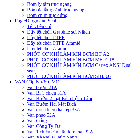
Bơm ly tâm trục ngang
Bơm đa tầng cánh trục ngang
Bơm chìm trục đứng
EagleBurgmann Seal
Tết chèn chì
Dây tết chèn Graphite sợi Niken
Dây tết chèn PTFE
Dây tết chèn PTFE Aramid
Dây tết chèn Aramid
PHỚT CƠ KHÍ LÀM KÍN BƠM BT-A2
PHỚT CƠ KHÍ LÀM KÍN BƠM MFLCT8
PHỚT CƠ KHÍ LÀM KÍN BƠM Cartex ANSI Dual
seals
PHỚT CƠ KHÍ LÀM KÍN BƠM SHI366
VAN Cấp Nước CMO
Van bướm 21A
Van Bi 1 chiều 31A
Van Bướm 2 mặt Bích Lệch Tâm
Van Bướm Hai Mặt Bich
Van một chiều đĩa kép 33A
Van phao 52A
Van Cổng
Van Cổng Ty Dài
Van 1 chiều cánh lật kim loại 32A
Van Xả khí 3 Chức Năng