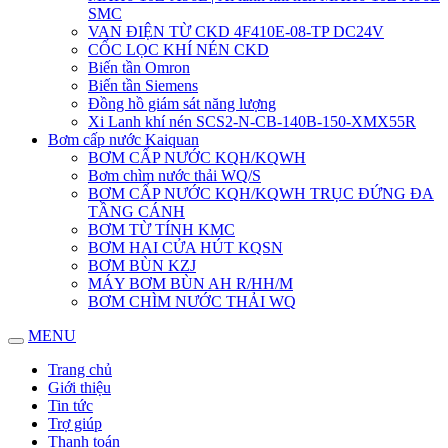
SMC
VAN ĐIỆN TỪ CKD 4F410E-08-TP DC24V
CỐC LỌC KHÍ NÉN CKD
Biến tần Omron
Biến tần Siemens
Đồng hồ giám sát năng lượng
Xi Lanh khí nén SCS2-N-CB-140B-150-XMX55R
Bơm cấp nước Kaiquan
BƠM CẤP NƯỚC KQH/KQWH
Bơm chìm nước thải WQ/S
BƠM CẤP NƯỚC KQH/KQWH TRỤC ĐỨNG ĐA
TẦNG CÁNH
BƠM TỪ TÍNH KMC
BƠM HAI CỬA HÚT KQSN
BƠM BÙN KZJ
MÁY BƠM BÙN AH R/HH/M
BƠM CHÌM NƯỚC THẢI WQ
MENU
Trang chủ
Giới thiệu
Tin tức
Trợ giúp
Thanh toán