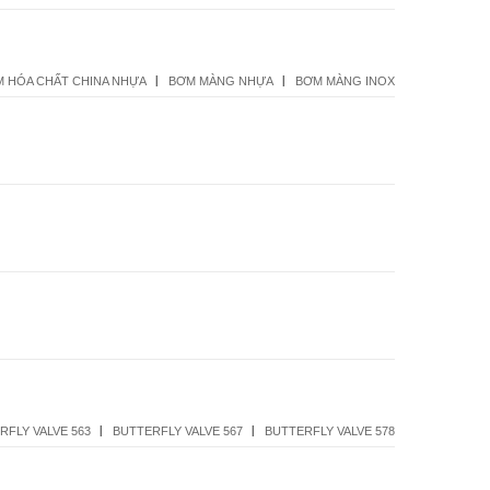
 HÓA CHẤT CHINA NHỰA
BƠM MÀNG NHỰA
BƠM MÀNG INOX
RFLY VALVE 563
BUTTERFLY VALVE 567
BUTTERFLY VALVE 578