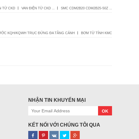
N TỪ CKD
VAN ĐIỆN TỪ CKD ...
SMC CDM2B20 CDM2B25-50Z ...
ƯỚC KQH/KQWH TRỤC ĐỨNG ĐA TẦNG CÁNH
BƠM TỪ TÍNH KMC
NHẬN TIN KHUYẾN MẠI
OK
KẾT NỐI VỚI CHÚNG TÔI QUA