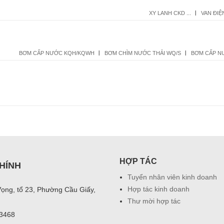
XY LANH CKD ...
VAN ĐIỆ
BƠM CẤP NƯỚC KQH/KQWH
BƠM CHÌM NƯỚC THẢI WQ/S
BƠM CẤP N
HỢP TÁC
HÍNH
Tuyển nhân viên kinh doanh
Hợp tác kinh doanh
Vọng, tổ 23, Phường Cầu Giấy,
Thư mời hợp tác
03468