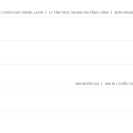
 CHỮA CHÁY DIESEL ULFM
LY TÂM TRỤC NGANG ĐA TẦNG CÁNH
BƠM GRUN
VAN BƯỚM 21A
VAN BI 1 CHIỀU 3