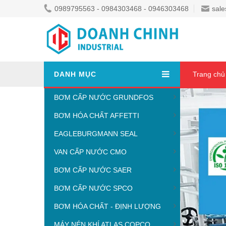
0989795563 - 0984303468 - 0946303468
sale
DANH MỤC
Trang chủ
BƠM CẤP NƯỚC GRUNDFOS
BƠM HÓA CHẤT AFFETTI
EAGLEBURGMANN SEAL
VAN CẤP NƯỚC CMO
BƠM CẤP NƯỚC SAER
BƠM CẤP NƯỚC SPCO
BƠM HÓA CHẤT - ĐỊNH LƯỢNG
MÁY NÉN KHÍ ATLAS COPCO