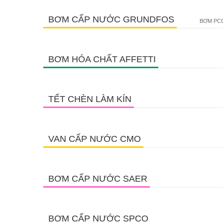
BƠM CẤP NƯỚC GRUNDFOS
BƠM PCC
BƠM HÓA CHẤT AFFETTI
TẾT CHÈN LÀM KÍN
VAN CẤP NƯỚC CMO
BƠM CẤP NƯỚC SAER
BƠM CẤP NƯỚC SPCO