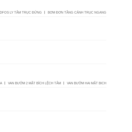
DFOS LY TÂM TRỤC ĐỨNG
BƠM ĐƠN TẦNG CÁNH TRỤC NGANG
1A
VAN BƯỚM 2 MẶT BÍCH LỆCH TÂM
VAN BƯỚM HAI MẶT BICH