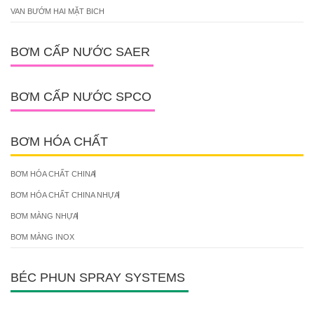
VAN BƯỚM HAI MẶT BICH
BƠM CẤP NƯỚC SAER
BƠM CẤP NƯỚC SPCO
BƠM HÓA CHẤT
BƠM HÓA CHẤT CHINA
BƠM HÓA CHẤT CHINA NHỰA
BƠM MÀNG NHỰA
BƠM MÀNG INOX
BÉC PHUN SPRAY SYSTEMS