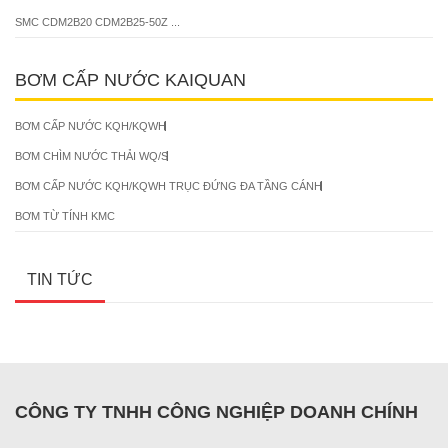
SMC CDM2B20 CDM2B25-50Z ...
BƠM CẤP NƯỚC KAIQUAN
BƠM CẤP NƯỚC KQH/KQWH
BƠM CHÌM NƯỚC THẢI WQ/S
BƠM CẤP NƯỚC KQH/KQWH TRỤC ĐỨNG ĐA TẦNG CÁNH
BƠM TỪ TÍNH KMC
TIN TỨC
CÔNG TY TNHH CÔNG NGHIỆP DOANH CHÍNH