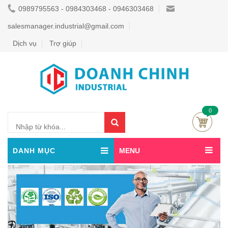
0989795563 - 0984303468 - 0946303468
salesmanager.industrial@gmail.com
Dịch vụ
Trợ giúp
0
DANH MỤC
MENU