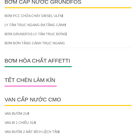
BƠM CẤP NƯỚC GRUNDFOS
BƠM PCC CHỮA CHÁY DIESEL ULFM
LY TÂM TRỤC NGANG ĐA TẦNG CÁNH
BƠM GRUNDFOS LY TÂM TRỤC ĐỨNG
BƠM ĐƠN TẦNG CÁNH TRỤC NGANG
BƠM HÓA CHẤT AFFETTI
TẾT CHÈN LÀM KÍN
VAN CẤP NƯỚC CMO
VAN BƯỚM 21A
VAN BI 1 CHIỀU 31A
VAN BƯỚM 2 MẶT BÍCH LỆCH TÂM