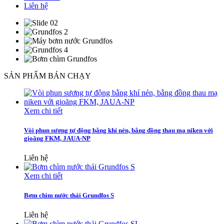
Liên hệ
SẢN PHẨM BÁN CHẠY
Xem chi tiết
Vòi phun sương tự động bằng khí nén, bằng đồng thau mạ niken với
gioăng FKM, JAUA-NP
Liên hệ
Xem chi tiết
Bơm chìm nước thải Grundfos S
Liên hệ