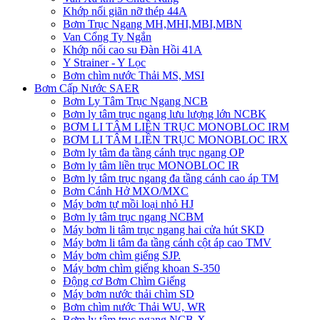
Khớp nối giãn nỡ thép 44A
Bơm Trục Ngang MH,MHI,MBI,MBN
Van Cổng Ty Ngắn
Khớp nối cao su Đàn Hồi 41A
Y Strainer - Y Lọc
Bơm chìm nước Thải MS, MSI
Bơm Cấp Nước SAER
Bơm Ly Tâm Trục Ngang NCB
Bơm ly tâm trục ngang lưu lượng lớn NCBK
BƠM LI TÂM LIỀN TRỤC MONOBLOC IRM
BƠM LI TÂM LIỀN TRỤC MONOBLOC IRX
Bơm ly tâm đa tầng cánh trục ngang OP
Bơm ly tâm liền trục MONOBLOC IR
Bơm ly tâm trục ngang đa tầng cánh cao áp TM
Bơm Cánh Hở MXO/MXC
Máy bơm tự mồi loại nhỏ HJ
Bơm ly tâm trục ngang NCBM
Máy bơm li tâm trục ngang hai cửa hút SKD
​Máy bơm li tâm đa tầng cánh cột áp cao TMV
Máy bơm chìm giếng SJP.
Máy bơm chìm giếng khoan S-350
Động cơ Bơm Chìm Giếng
​Máy bơm nước thải chìm SD
Bơm chìm nước Thải WU, WR
Bơm ly tâm trục ngang NCB-X