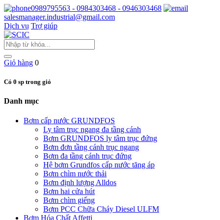
0989795563 - 0984303468 - 0946303468
salesmanager.industrial@gmail.com
Dịch vụ
Trợ giúp
Giỏ hàng
0
Có 0 sp trong giỏ
Danh mục
Bơm cấp nước GRUNDFOS
Ly tâm trục ngang đa tầng cánh
Bơm GRUNDFOS ly tâm trục đứng
Bơm đơn tầng cánh trục ngang
Bơm đa tầng cánh trục đứng
Hệ bơm Grundfos cấp nước tăng áp
Bơm chìm nước thải
Bơm định lượng Alldos
Bơm hai cửa hút
Bơm chìm giếng
Bơm PCC Chữa Cháy Diesel ULFM
Bơm Hóa Chất Affetti