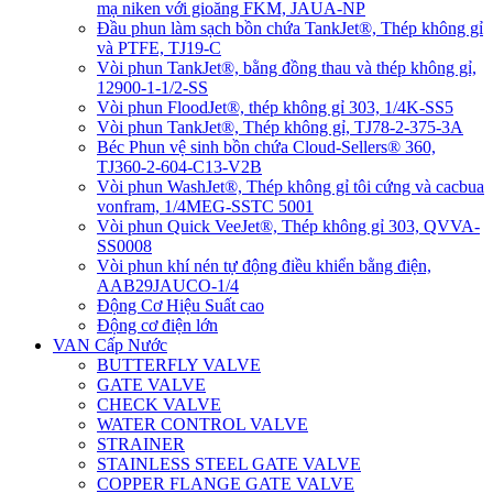
mạ niken với gioăng FKM, JAUA-NP
Đầu phun làm sạch bồn chứa TankJet®, Thép không gỉ
và PTFE, TJ19-C
Vòi phun TankJet®, bằng đồng thau và thép không gỉ,
12900-1-1/2-SS
Vòi phun FloodJet®, thép không gỉ 303, 1/4K-SS5
Vòi phun TankJet®, Thép không gỉ, TJ78-2-375-3A
Béc Phun vệ sinh bồn chứa Cloud-Sellers® 360,
TJ360-2-604-C13-V2B
Vòi phun WashJet®, Thép không gỉ tôi cứng và cacbua
vonfram, 1/4MEG-SSTC 5001
Vòi phun Quick VeeJet®, Thép không gỉ 303, QVVA-
SS0008
Vòi phun khí nén tự động điều khiển bằng điện,
AAB29JAUCO-1/4
Động Cơ Hiệu Suất cao
Động cơ điện lớn
VAN Cấp Nước
BUTTERFLY VALVE
GATE VALVE
CHECK VALVE
WATER CONTROL VALVE
STRAINER
STAINLESS STEEL GATE VALVE
COPPER FLANGE GATE VALVE