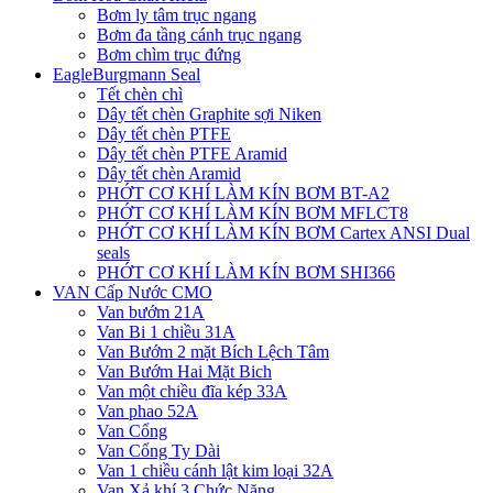
Bơm ly tâm trục ngang
Bơm đa tầng cánh trục ngang
Bơm chìm trục đứng
EagleBurgmann Seal
Tết chèn chì
Dây tết chèn Graphite sợi Niken
Dây tết chèn PTFE
Dây tết chèn PTFE Aramid
Dây tết chèn Aramid
PHỚT CƠ KHÍ LÀM KÍN BƠM BT-A2
PHỚT CƠ KHÍ LÀM KÍN BƠM MFLCT8
PHỚT CƠ KHÍ LÀM KÍN BƠM Cartex ANSI Dual
seals
PHỚT CƠ KHÍ LÀM KÍN BƠM SHI366
VAN Cấp Nước CMO
Van bướm 21A
Van Bi 1 chiều 31A
Van Bướm 2 mặt Bích Lệch Tâm
Van Bướm Hai Mặt Bich
Van một chiều đĩa kép 33A
Van phao 52A
Van Cổng
Van Cổng Ty Dài
Van 1 chiều cánh lật kim loại 32A
Van Xả khí 3 Chức Năng