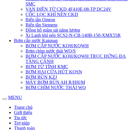
SMC
VAN ĐIỆN TỪ CKD 4F410E-08-TP DC24V
CỐC LỌC KHÍ NÉN CKD
Biến tần Omron
Biến tần Siemens
Đồng hồ giám sát năng lượng
Xi Lanh khí nén SCS2-N-CB-140B-150-XMX55R
Bơm cấp nước Kaiquan
BƠM CẤP NƯỚC KQH/KQWH
Bơm chìm nước thải WQ/S
BƠM CẤP NƯỚC KQH/KQWH TRỤC ĐỨNG ĐA
TẦNG CÁNH
BƠM TỪ TÍNH KMC
BƠM HAI CỬA HÚT KQSN
BƠM BÙN KZJ
MÁY BƠM BÙN AH R/HH/M
BƠM CHÌM NƯỚC THẢI WQ
MENU
Trang chủ
Giới thiệu
Tin tức
Trợ giúp
Thanh toán