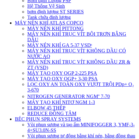
Bơm định Lượng PSP
Hệ Thống Vệ Sinh
bơm định lượng ST SERIES
Tank chứa đinh lượng
MÁY NÉN KHÍ ATLAS COPCO
MÁY NÉN KHÍ PITTONG
MÁY NÉN KHÍ TRỤC VÍT BÔI TRƠN BẰNG
DẦU
MÁY NÉN KHÍ GA 5-37 VSDˢ
MÁY NÉN KHÍ TRỤC VÍT KHÔNG DẦU CÓ
NƯỚC AQ
MÁY NÉN KHÍ TRỤC VÍT KHÔNG DẦU ZR &
ZT (VSD)
MÁY TẠO OXY OGP 2-225 PSA
MÁY TẠO OXY OGP+ 3-30 PSA
LỌC OXY AN TOÀN OXY VƯỢT TRỘI PDp+ O₂
3-670
NITROGEN GENERATOR NGM⁺ 7-70
MÁY TẠO KHÍ NITƠ NGM 1-3
ELBOW 45 THÉP
REDUCE ĐỒNG TÂM
BÉC PHUN SPRAY SYSTEMS
Vòi phun sương và tạo ẩm MINIFOGGER 3, YMF-3-
4+SU3.0N-SS
Vòi phun sương tự động bằng khí nén, bằng đồng thau