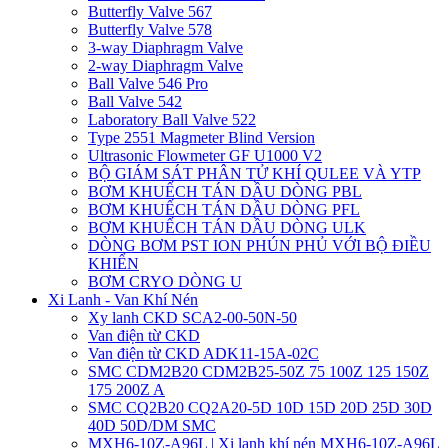
Butterfly Valve 567
Butterfly Valve 578
3-way Diaphragm Valve
2-way Diaphragm Valve
Ball Valve 546 Pro
Ball Valve 542
Laboratory Ball Valve 522
Type 2551 Magmeter Blind Version
Ultrasonic Flowmeter GF U1000 V2
BỘ GIÁM SÁT PHÂN TỬ KHÍ QULEE VÀ YTP
BƠM KHUẾCH TÁN DẦU DÒNG PBL
BƠM KHUẾCH TÁN DẦU DÒNG PFL
BƠM KHUẾCH TÁN DẦU DÒNG ULK
DÒNG BƠM PST ION PHÚN PHỦ VỚI BỘ ĐIỀU
KHIỂN
BƠM CRYO DÒNG U
Xi Lanh - Van Khí Nén
Xy lanh CKD SCA2-00-50N-50
Van điện từ CKD
Van điện từ CKD ADK11-15A-02C
SMC CDM2B20 CDM2B25-50Z 75 100Z 125 150Z
175 200Z A
SMC CQ2B20 CQ2A20-5D 10D 15D 20D 25D 30D
40D 50D/DM SMC
MXH6-10Z-A96L | Xi lanh khí nén MXH6-10Z-A96L