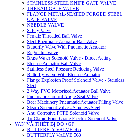
STAINLESS STEEL KNIFE GATE VALVE
THREAD GATE VALVE
FLANGE METAL-SEATED FORGED STEEL
GATE VALVE
NEEDLE VALVE
Safety Valve
Female Threaded Ball Valve
Steel Pneumatic Actuator Ball Valve
Butterfly Valve With Pneumatic Actuator
Regulator Valve
Brass Water Solenoid Valve - Direct Acting
Electric Actuator Ball Valve
Stainless Steel Pressure Reducing Valve
Butterfly Valve With Electric Actuator
Flange Explosion Proof Solenoid Valve - Stainless
Steel
2 Way PVC Motorized Actuator Ball Valve
Pneumatic Control Angle Seat Valve
Beer Machinery Pneumatic Actuator Filling Valve
Steam Solenoid valve - Stainless Steel
Anti Corrosive PTFE Solenoid Valve
Tri Clamp Food Grade Electric Solenoid Valve
VAN VÀ THIẾT BỊ ĐO +GF+
BUTTERFLY VALVE 565
BUTTERFLY VALVE 563