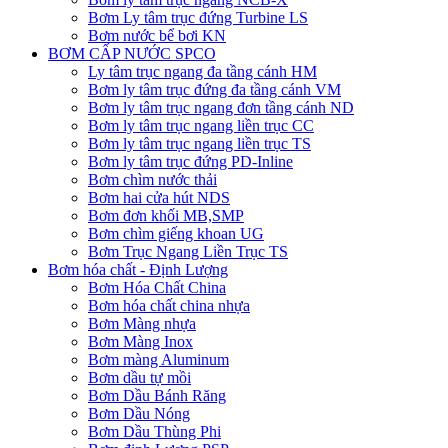
Bơm Ly tâm trục đứng Turbine LS
Bơm nước bể bơi KN
BƠM CẤP NƯỚC SPCO
Ly tâm trục ngang đa tầng cánh HM
Bơm ly tâm trục đứng đa tầng cánh VM
Bơm ly tâm trục ngang đơn tầng cánh ND
Bơm ly tâm trục ngang liền trục CC
Bơm ly tâm trục ngang liền trục TS
Bơm ly tâm trục đứng PD-Inline
Bơm chìm nước thải
Bơm hai cửa hút NDS
Bơm đơn khối MB,SMP
Bơm chìm giếng khoan UG
Bơm Trục Ngang Liền Trục TS
Bơm hóa chất - Định Lượng
Bơm Hóa Chất China
Bơm hóa chất china nhựa
Bơm Màng nhựa
Bơm Màng Inox
Bơm màng Aluminum
Bơm dầu tự mồi
Bơm Dầu Bánh Răng
Bơm Dầu Nóng
Bơm Dầu Thùng Phi