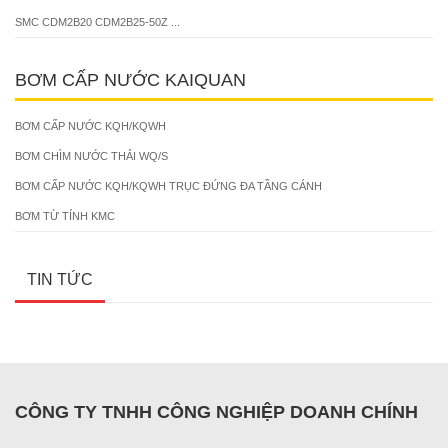
SMC CDM2B20 CDM2B25-50Z ...
BƠM CẤP NƯỚC KAIQUAN
BƠM CẤP NƯỚC KQH/KQWH
BƠM CHÌM NƯỚC THẢI WQ/S
BƠM CẤP NƯỚC KQH/KQWH TRỤC ĐỨNG ĐA TẦNG CÁNH
BƠM TỪ TÍNH KMC
TIN TỨC
CÔNG TY TNHH CÔNG NGHIỆP DOANH CHÍNH