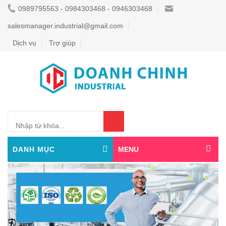
0989795563 - 0984303468 - 0946303468
salesmanager.industrial@gmail.com
Dịch vụ
Trợ giúp
0
DANH MỤC
MENU