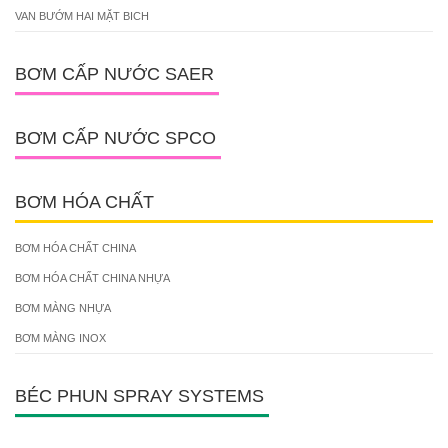
VAN BƯỚM HAI MẶT BICH
BƠM CẤP NƯỚC SAER
BƠM CẤP NƯỚC SPCO
BƠM HÓA CHẤT
BƠM HÓA CHẤT CHINA
BƠM HÓA CHẤT CHINA NHỰA
BƠM MÀNG NHỰA
BƠM MÀNG INOX
BÉC PHUN SPRAY SYSTEMS