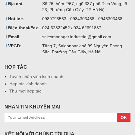
Địa chỉ:
Số 26, hẻm 2/67, ngõ 337 phố Dịch Vọng, tổ
23, Phường Cầu Giấy, TP Hà Nội
Hotline:
0989795563 - 0984303468 - 0946303468
Điện thoại/Fax:
024.62822452 / 024.62691887
Email:
salesmanager.industrial@gmail.com
VPGD:
Tầng 7, Saigonbank số 99 Nguyễn Phong
Sắc, Phường Cầu Giấy, Hà Nội
HỢP TÁC
Tuyển nhân viên kinh doanh
Hợp tác kinh doanh
Thư mời hợp tác
NHẬN TIN KHUYẾN MẠI
OK
KẾT NỐI VỚI CHÚNG TÔI QUA