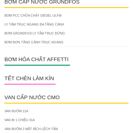
BƠM CẤP NƯỚC GRUNDFOS
BƠM PCC CHỮA CHÁY DIESEL ULFM
LY TÂM TRỤC NGANG ĐA TẦNG CÁNH
BƠM GRUNDFOS LY TÂM TRỤC ĐỨNG
BƠM ĐƠN TẦNG CÁNH TRỤC NGANG
BƠM HÓA CHẤT AFFETTI
TẾT CHÈN LÀM KÍN
VAN CẤP NƯỚC CMO
VAN BƯỚM 21A
VAN BI 1 CHIỀU 31A
VAN BƯỚM 2 MẶT BÍCH LỆCH TÂM