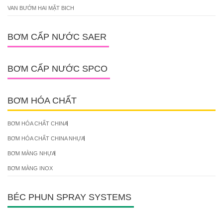
VAN BƯỚM HAI MẶT BICH
BƠM CẤP NƯỚC SAER
BƠM CẤP NƯỚC SPCO
BƠM HÓA CHẤT
BƠM HÓA CHẤT CHINA
BƠM HÓA CHẤT CHINA NHỰA
BƠM MÀNG NHỰA
BƠM MÀNG INOX
BÉC PHUN SPRAY SYSTEMS