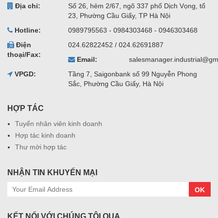
Địa chỉ:
Số 26, hẻm 2/67, ngõ 337 phố Dịch Vọng, tổ
23, Phường Cầu Giấy, TP Hà Nội
Hotline:
0989795563 - 0984303468 - 0946303468
Điện
024.62822452 / 024.62691887
thoại/Fax:
Email:
salesmanager.industrial@gm
VPGD:
Tầng 7, Saigonbank số 99 Nguyễn Phong
Sắc, Phường Cầu Giấy, Hà Nội
HỢP TÁC
Tuyển nhân viên kinh doanh
Hợp tác kinh doanh
Thư mời hợp tác
NHẬN TIN KHUYẾN MẠI
OK
KẾT NỐI VỚI CHÚNG TÔI QUA