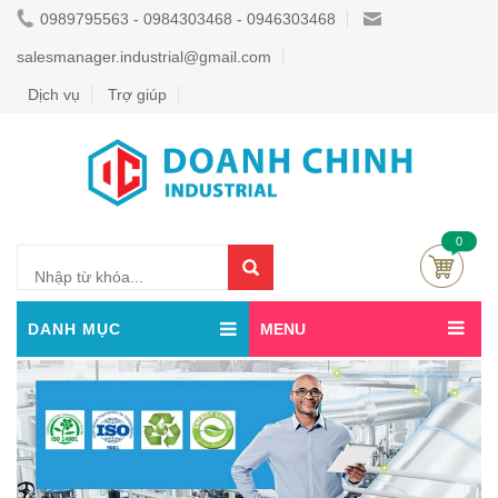
0989795563 - 0984303468 - 0946303468
salesmanager.industrial@gmail.com
Dịch vụ
Trợ giúp
0
DANH MỤC
MENU