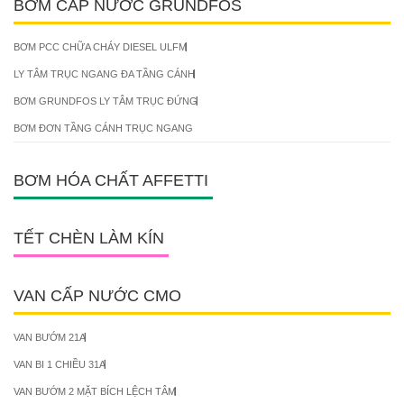
BƠM CẤP NƯỚC GRUNDFOS
BƠM PCC CHỮA CHÁY DIESEL ULFM
LY TÂM TRỤC NGANG ĐA TẦNG CÁNH
BƠM GRUNDFOS LY TÂM TRỤC ĐỨNG
BƠM ĐƠN TẦNG CÁNH TRỤC NGANG
BƠM HÓA CHẤT AFFETTI
TẾT CHÈN LÀM KÍN
VAN CẤP NƯỚC CMO
VAN BƯỚM 21A
VAN BI 1 CHIỀU 31A
VAN BƯỚM 2 MẶT BÍCH LỆCH TÂM