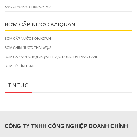
SMC CDM2B20 CDM2B25-50Z ...
BƠM CẤP NƯỚC KAIQUAN
BƠM CẤP NƯỚC KQH/KQWH
BƠM CHÌM NƯỚC THẢI WQ/S
BƠM CẤP NƯỚC KQH/KQWH TRỤC ĐỨNG ĐA TẦNG CÁNH
BƠM TỪ TÍNH KMC
TIN TỨC
CÔNG TY TNHH CÔNG NGHIỆP DOANH CHÍNH