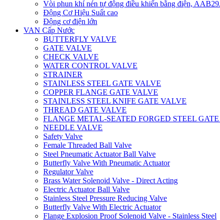
Vòi phun khí nén tự động điều khiển bằng điện, AAB
Động Cơ Hiệu Suất cao
Động cơ điện lớn
VAN Cấp Nước
BUTTERFLY VALVE
GATE VALVE
CHECK VALVE
WATER CONTROL VALVE
STRAINER
STAINLESS STEEL GATE VALVE
COPPER FLANGE GATE VALVE
STAINLESS STEEL KNIFE GATE VALVE
THREAD GATE VALVE
FLANGE METAL-SEATED FORGED STEEL GATE
NEEDLE VALVE
Safety Valve
Female Threaded Ball Valve
Steel Pneumatic Actuator Ball Valve
Butterfly Valve With Pneumatic Actuator
Regulator Valve
Brass Water Solenoid Valve - Direct Acting
Electric Actuator Ball Valve
Stainless Steel Pressure Reducing Valve
Butterfly Valve With Electric Actuator
Flange Explosion Proof Solenoid Valve - Stainless Steel