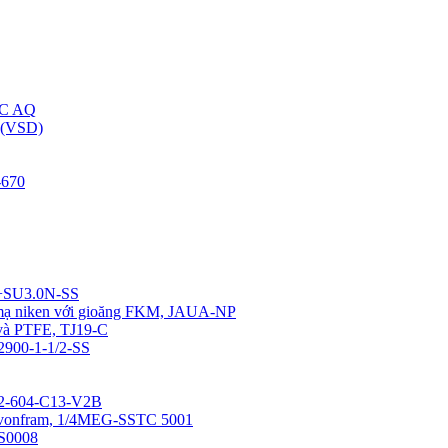
C AQ
(VSD)
670
4+SU3.0N-SS
u mạ niken với gioăng FKM, JAUA-NP
 và PTFE, TJ19-C
12900-1-1/2-SS
0-2-604-C13-V2B
a vonfram, 1/4MEG-SSTC 5001
SS0008