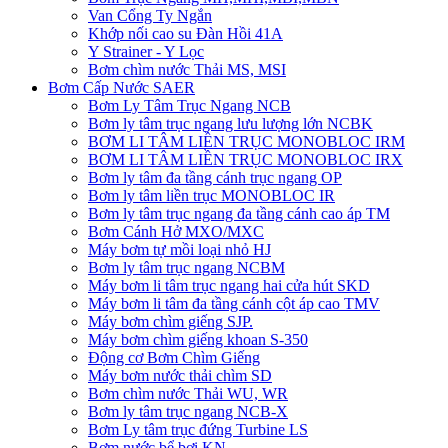
Van Cổng Ty Ngắn
Khớp nối cao su Đàn Hồi 41A
Y Strainer - Y Lọc
Bơm chìm nước Thải MS, MSI
Bơm Cấp Nước SAER
Bơm Ly Tâm Trục Ngang NCB
Bơm ly tâm trục ngang lưu lượng lớn NCBK
BƠM LI TÂM LIỀN TRỤC MONOBLOC IRM
BƠM LI TÂM LIỀN TRỤC MONOBLOC IRX
Bơm ly tâm đa tầng cánh trục ngang OP
Bơm ly tâm liền trục MONOBLOC IR
Bơm ly tâm trục ngang đa tầng cánh cao áp TM
Bơm Cánh Hở MXO/MXC
Máy bơm tự mồi loại nhỏ HJ
Bơm ly tâm trục ngang NCBM
Máy bơm li tâm trục ngang hai cửa hút SKD
​Máy bơm li tâm đa tầng cánh cột áp cao TMV
Máy bơm chìm giếng SJP.
Máy bơm chìm giếng khoan S-350
Động cơ Bơm Chìm Giếng
​Máy bơm nước thải chìm SD
Bơm chìm nước Thải WU, WR
Bơm ly tâm trục ngang NCB-X
Bơm Ly tâm trục đứng Turbine LS
Bơm nước bể bơi KN