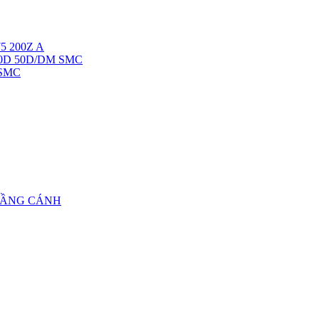
5 200Z A
40D 50D/DM SMC
 SMC
TẦNG CÁNH