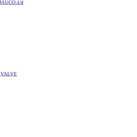
29JAUCO-1/4
 VALVE