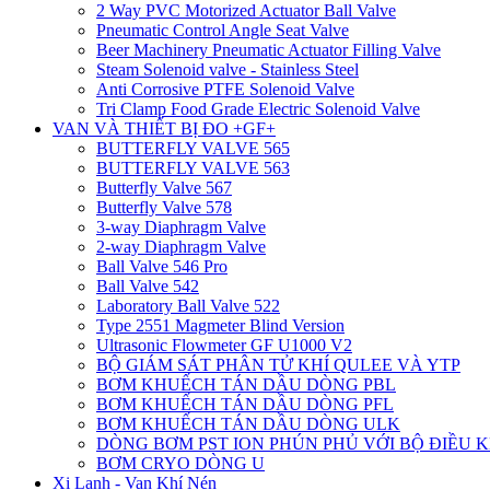
2 Way PVC Motorized Actuator Ball Valve
Pneumatic Control Angle Seat Valve
Beer Machinery Pneumatic Actuator Filling Valve
Steam Solenoid valve - Stainless Steel
Anti Corrosive PTFE Solenoid Valve
Tri Clamp Food Grade Electric Solenoid Valve
VAN VÀ THIẾT BỊ ĐO +GF+
BUTTERFLY VALVE 565
BUTTERFLY VALVE 563
Butterfly Valve 567
Butterfly Valve 578
3-way Diaphragm Valve
2-way Diaphragm Valve
Ball Valve 546 Pro
Ball Valve 542
Laboratory Ball Valve 522
Type 2551 Magmeter Blind Version
Ultrasonic Flowmeter GF U1000 V2
BỘ GIÁM SÁT PHÂN TỬ KHÍ QULEE VÀ YTP
BƠM KHUẾCH TÁN DẦU DÒNG PBL
BƠM KHUẾCH TÁN DẦU DÒNG PFL
BƠM KHUẾCH TÁN DẦU DÒNG ULK
DÒNG BƠM PST ION PHÚN PHỦ VỚI BỘ ĐIỀU 
BƠM CRYO DÒNG U
Xi Lanh - Van Khí Nén