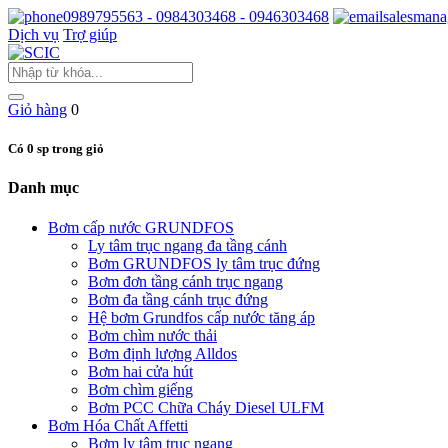
0989795563 - 0984303468 - 0946303468
salesmana
Dịch vụ
Trợ giúp
Giỏ hàng
0
Có 0 sp trong giỏ
Danh mục
Bơm cấp nước GRUNDFOS
Ly tâm trục ngang đa tầng cánh
Bơm GRUNDFOS ly tâm trục đứng
Bơm đơn tầng cánh trục ngang
Bơm đa tầng cánh trục đứng
Hệ bơm Grundfos cấp nước tăng áp
Bơm chìm nước thải
Bơm định lượng Alldos
Bơm hai cửa hút
Bơm chìm giếng
Bơm PCC Chữa Cháy Diesel ULFM
Bơm Hóa Chất Affetti
Bơm ly tâm trục ngang