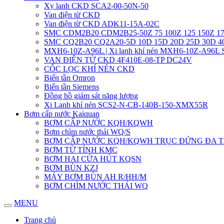
Xy lanh CKD SCA2-00-50N-50
Van điện từ CKD
Van điện từ CKD ADK11-15A-02C
SMC CDM2B20 CDM2B25-50Z 75 100Z 125 150Z 17
SMC CQ2B20 CQ2A20-5D 10D 15D 20D 25D 30D 
MXH6-10Z-A96L | Xi lanh khí nén MXH6-10Z-A96L
VAN ĐIỆN TỪ CKD 4F410E-08-TP DC24V
CỐC LỌC KHÍ NÉN CKD
Biến tần Omron
Biến tần Siemens
Đồng hồ giám sát năng lượng
Xi Lanh khí nén SCS2-N-CB-140B-150-XMX55R
Bơm cấp nước Kaiquan
BƠM CẤP NƯỚC KQH/KQWH
Bơm chìm nước thải WQ/S
BƠM CẤP NƯỚC KQH/KQWH TRỤC ĐỨNG ĐA 
BƠM TỪ TÍNH KMC
BƠM HAI CỬA HÚT KQSN
BƠM BÙN KZJ
MÁY BƠM BÙN AH R/HH/M
BƠM CHÌM NƯỚC THẢI WQ
MENU
Trang chủ