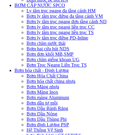
BƠM CẤP NƯỚC SPCO
Ly tâm trục ngang đa tầng cánh HM
Bơm ly tâm trục đứng đa tầng cánh VM
Bơm ly tâm trục ngang đơn tầng cánh ND
Bơm ly tâm trục ngang liền trục CC
Bơm ly tâm trục ngang liền trục TS
Bơm ly tâm trục đứng PD-Inline
Bơm chìm nước thải
Bơm hai cửa hút NDS
Bơm đơn khối MB,SMP
Bơm chìm giếng khoan UG
Bơm Trục Ngang Liền Trục TS
Bơm hóa chất - Định Lượng
Bơm Hóa Chất China
Bơm hóa chất china nhựa
Bơm Màng nhựa
Bơm Màng Inox
Bơm màng Aluminum
Bơm dầu tự mồi
Bơm Dầu Bánh Răng
Bơm Dầu Nóng
Bơm Dầu Thùng Phi
Bơm định Lượng PSP
Hệ Thống Vệ Sinh