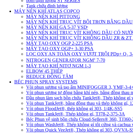
bơm định lượng ST SERIES
Tank chứa đinh lượng
MÁY NÉN KHÍ ATLAS COPCO
MÁY NÉN KHÍ PITTONG
MÁY NÉN KHÍ TRỤC VÍT BÔI TRƠN BẰNG DẦU
MÁY NÉN KHÍ GA 5-37 VSDˢ
MÁY NÉN KHÍ TRỤC VÍT KHÔNG DẦU CÓ NƯỚ
MÁY NÉN KHÍ TRỤC VÍT KHÔNG DẦU ZR & ZT 
MÁY TẠO OXY OGP 2-225 PSA
MÁY TẠO OXY OGP+ 3-30 PSA
LỌC OXY AN TOÀN OXY VƯỢT TRỘI PDp+ O₂ 3-
NITROGEN GENERATOR NGM⁺ 7-70
MÁY TẠO KHÍ NITƠ NGM 1-3
ELBOW 45 THÉP
REDUCE ĐỒNG TÂM
BÉC PHUN SPRAY SYSTEMS
Vòi phun sương và tạo ẩm MINIFOGGER 3, YMF-3-
Vòi phun sương tự động bằng khí nén, bằng đồng tha
Đầu phun làm sạch bồn chứa TankJet®, Thép không gỉ
Vòi phun TankJet®, bằng đồng thau và thép không gỉ, 
Vòi phun FloodJet®, thép không gỉ 303, 1/4K-SS5
Vòi phun TankJet®, Thép không gỉ, TJ78-2-375-3A
Béc Phun vệ sinh bồn chứa Cloud-Sellers® 360, TJ36
Vòi phun WashJet®, Thép không gỉ tôi cứng và cacbu
Vòi phun Quick VeeJet®, Thép không gỉ 303, QVVA-