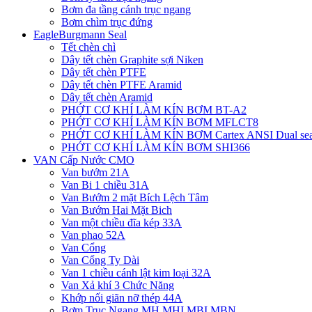
Bơm đa tầng cánh trục ngang
Bơm chìm trục đứng
EagleBurgmann Seal
Tết chèn chì
Dây tết chèn Graphite sợi Niken
Dây tết chèn PTFE
Dây tết chèn PTFE Aramid
Dây tết chèn Aramid
PHỚT CƠ KHÍ LÀM KÍN BƠM BT-A2
PHỚT CƠ KHÍ LÀM KÍN BƠM MFLCT8
PHỚT CƠ KHÍ LÀM KÍN BƠM Cartex ANSI Dual sea
PHỚT CƠ KHÍ LÀM KÍN BƠM SHI366
VAN Cấp Nước CMO
Van bướm 21A
Van Bi 1 chiều 31A
Van Bướm 2 mặt Bích Lệch Tâm
Van Bướm Hai Mặt Bich
Van một chiều đĩa kép 33A
Van phao 52A
Van Cổng
Van Cổng Ty Dài
Van 1 chiều cánh lật kim loại 32A
Van Xả khí 3 Chức Năng
Khớp nối giãn nỡ thép 44A
Bơm Trục Ngang MH,MHI,MBI,MBN