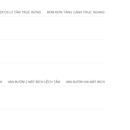
DFOS LY TÂM TRỤC ĐỨNG
BƠM ĐƠN TẦNG CÁNH TRỤC NGANG
1A
VAN BƯỚM 2 MẶT BÍCH LỆCH TÂM
VAN BƯỚM HAI MẶT BICH