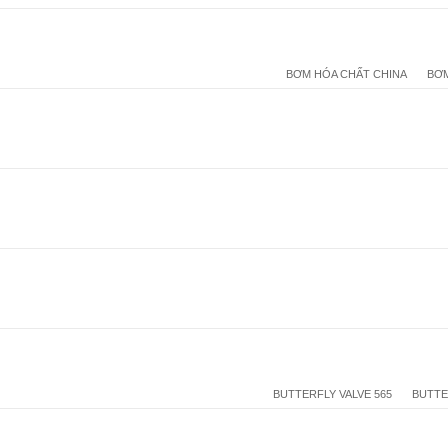
BƠM HÓA CHẤT CHINA
BƠM
BUTTERFLY VALVE 565
BUTTE