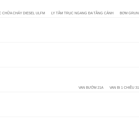
 CHỮA CHÁY DIESEL ULFM
LY TÂM TRỤC NGANG ĐA TẦNG CÁNH
BƠM GRUN
VAN BƯỚM 21A
VAN BI 1 CHIỀU 3