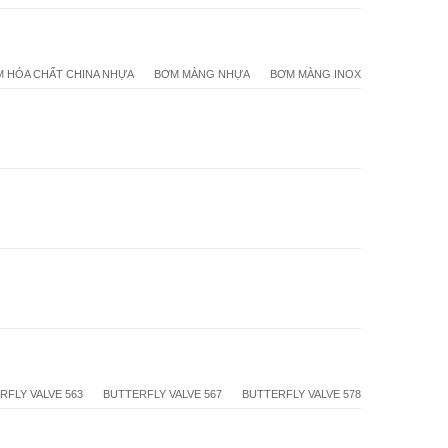
 HÓA CHẤT CHINA NHỰA
BƠM MÀNG NHỰA
BƠM MÀNG INOX
RFLY VALVE 563
BUTTERFLY VALVE 567
BUTTERFLY VALVE 578