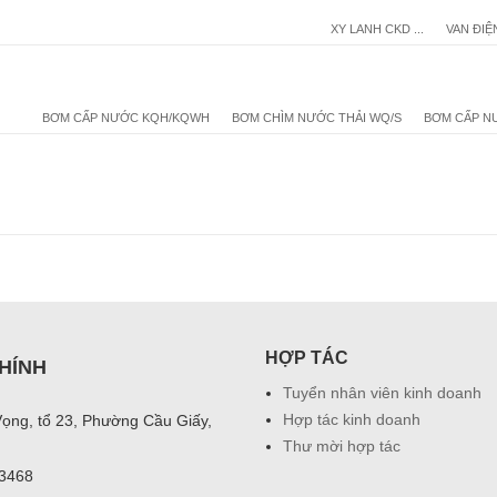
XY LANH CKD ...
VAN ĐIỆ
BƠM CẤP NƯỚC KQH/KQWH
BƠM CHÌM NƯỚC THẢI WQ/S
BƠM CẤP N
HỢP TÁC
HÍNH
Tuyển nhân viên kinh doanh
Hợp tác kinh doanh
Vọng, tổ 23, Phường Cầu Giấy,
Thư mời hợp tác
03468