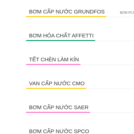
BƠM CẤP NƯỚC GRUNDFOS
BƠM PCC
BƠM HÓA CHẤT AFFETTI
TẾT CHÈN LÀM KÍN
VAN CẤP NƯỚC CMO
BƠM CẤP NƯỚC SAER
BƠM CẤP NƯỚC SPCO