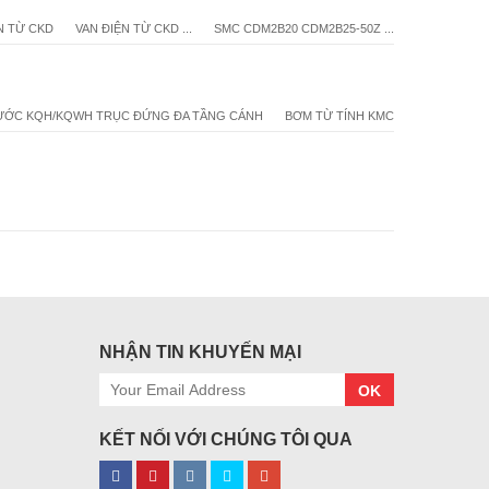
N TỪ CKD
VAN ĐIỆN TỪ CKD ...
SMC CDM2B20 CDM2B25-50Z ...
ƯỚC KQH/KQWH TRỤC ĐỨNG ĐA TẦNG CÁNH
BƠM TỪ TÍNH KMC
NHẬN TIN KHUYẾN MẠI
OK
KẾT NỐI VỚI CHÚNG TÔI QUA