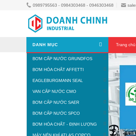
0989795563 - 0984303468 - 0946303468
sale
DANH MỤC
Trang chủ
BƠM CẤP NƯỚC GRUNDFOS
BƠM HÓA CHẤT AFFETTI
EAGLEBURGMANN SEAL
VAN CẤP NƯỚC CMO
BƠM CẤP NƯỚC SAER
BƠM CẤP NƯỚC SPCO
BƠM HÓA CHẤT - ĐỊNH LƯỢNG
MÁY NÉN KHÍ ATLAS COPCO