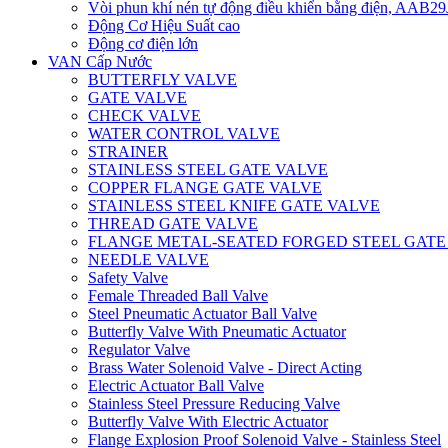
Vòi phun khí nén tự động điều khiển bằng điện, AAB
Động Cơ Hiệu Suất cao
Động cơ điện lớn
VAN Cấp Nước
BUTTERFLY VALVE
GATE VALVE
CHECK VALVE
WATER CONTROL VALVE
STRAINER
STAINLESS STEEL GATE VALVE
COPPER FLANGE GATE VALVE
STAINLESS STEEL KNIFE GATE VALVE
THREAD GATE VALVE
FLANGE METAL-SEATED FORGED STEEL GATE
NEEDLE VALVE
Safety Valve
Female Threaded Ball Valve
Steel Pneumatic Actuator Ball Valve
Butterfly Valve With Pneumatic Actuator
Regulator Valve
Brass Water Solenoid Valve - Direct Acting
Electric Actuator Ball Valve
Stainless Steel Pressure Reducing Valve
Butterfly Valve With Electric Actuator
Flange Explosion Proof Solenoid Valve - Stainless Steel