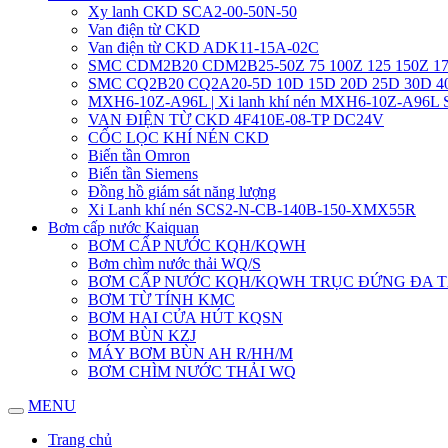
Xy lanh CKD SCA2-00-50N-50
Van điện từ CKD
Van điện từ CKD ADK11-15A-02C
SMC CDM2B20 CDM2B25-50Z 75 100Z 125 150Z 17
SMC CQ2B20 CQ2A20-5D 10D 15D 20D 25D 30D 
MXH6-10Z-A96L | Xi lanh khí nén MXH6-10Z-A96L
VAN ĐIỆN TỪ CKD 4F410E-08-TP DC24V
CỐC LỌC KHÍ NÉN CKD
Biến tần Omron
Biến tần Siemens
Đồng hồ giám sát năng lượng
Xi Lanh khí nén SCS2-N-CB-140B-150-XMX55R
Bơm cấp nước Kaiquan
BƠM CẤP NƯỚC KQH/KQWH
Bơm chìm nước thải WQ/S
BƠM CẤP NƯỚC KQH/KQWH TRỤC ĐỨNG ĐA 
BƠM TỪ TÍNH KMC
BƠM HAI CỬA HÚT KQSN
BƠM BÙN KZJ
MÁY BƠM BÙN AH R/HH/M
BƠM CHÌM NƯỚC THẢI WQ
MENU
Trang chủ