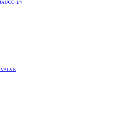
29JAUCO-1/4
 VALVE