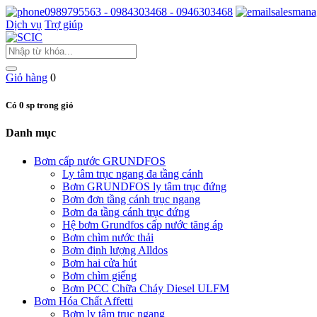
0989795563 - 0984303468 - 0946303468
salesmana
Dịch vụ
Trợ giúp
Giỏ hàng
0
Có 0 sp trong giỏ
Danh mục
Bơm cấp nước GRUNDFOS
Ly tâm trục ngang đa tầng cánh
Bơm GRUNDFOS ly tâm trục đứng
Bơm đơn tầng cánh trục ngang
Bơm đa tầng cánh trục đứng
Hệ bơm Grundfos cấp nước tăng áp
Bơm chìm nước thải
Bơm định lượng Alldos
Bơm hai cửa hút
Bơm chìm giếng
Bơm PCC Chữa Cháy Diesel ULFM
Bơm Hóa Chất Affetti
Bơm ly tâm trục ngang