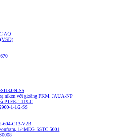
C AQ
(VSD)
670
4+SU3.0N-SS
u mạ niken với gioăng FKM, JAUA-NP
 và PTFE, TJ19-C
12900-1-1/2-SS
0-2-604-C13-V2B
a vonfram, 1/4MEG-SSTC 5001
SS0008