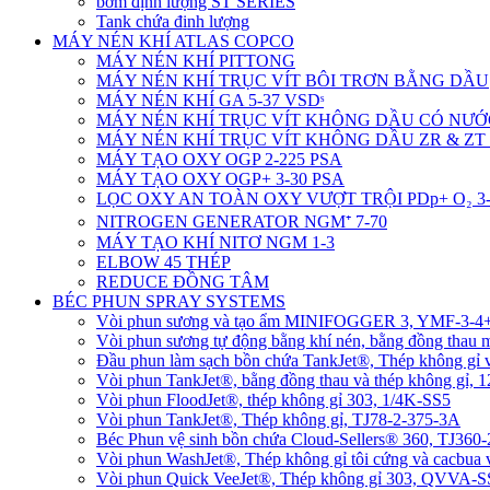
bơm định lượng ST SERIES
Tank chứa đinh lượng
MÁY NÉN KHÍ ATLAS COPCO
MÁY NÉN KHÍ PITTONG
MÁY NÉN KHÍ TRỤC VÍT BÔI TRƠN BẰNG DẦU
MÁY NÉN KHÍ GA 5-37 VSDˢ
MÁY NÉN KHÍ TRỤC VÍT KHÔNG DẦU CÓ NƯỚ
MÁY NÉN KHÍ TRỤC VÍT KHÔNG DẦU ZR & ZT 
MÁY TẠO OXY OGP 2-225 PSA
MÁY TẠO OXY OGP+ 3-30 PSA
LỌC OXY AN TOÀN OXY VƯỢT TRỘI PDp+ O₂ 3-
NITROGEN GENERATOR NGM⁺ 7-70
MÁY TẠO KHÍ NITƠ NGM 1-3
ELBOW 45 THÉP
REDUCE ĐỒNG TÂM
BÉC PHUN SPRAY SYSTEMS
Vòi phun sương và tạo ẩm MINIFOGGER 3, YMF-3-
Vòi phun sương tự động bằng khí nén, bằng đồng tha
Đầu phun làm sạch bồn chứa TankJet®, Thép không gỉ
Vòi phun TankJet®, bằng đồng thau và thép không gỉ, 
Vòi phun FloodJet®, thép không gỉ 303, 1/4K-SS5
Vòi phun TankJet®, Thép không gỉ, TJ78-2-375-3A
Béc Phun vệ sinh bồn chứa Cloud-Sellers® 360, TJ36
Vòi phun WashJet®, Thép không gỉ tôi cứng và cacbu
Vòi phun Quick VeeJet®, Thép không gỉ 303, QVVA-