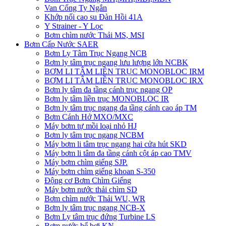
Van Cổng Ty Ngắn
Khớp nối cao su Đàn Hồi 41A
Y Strainer - Y Lọc
Bơm chìm nước Thải MS, MSI
Bơm Cấp Nước SAER
Bơm Ly Tâm Trục Ngang NCB
Bơm ly tâm trục ngang lưu lượng lớn NCBK
BƠM LI TÂM LIỀN TRỤC MONOBLOC IRM
BƠM LI TÂM LIỀN TRỤC MONOBLOC IRX
Bơm ly tâm đa tầng cánh trục ngang OP
Bơm ly tâm liền trục MONOBLOC IR
Bơm ly tâm trục ngang đa tầng cánh cao áp TM
Bơm Cánh Hở MXO/MXC
Máy bơm tự mồi loại nhỏ HJ
Bơm ly tâm trục ngang NCBM
Máy bơm li tâm trục ngang hai cửa hút SKD
​Máy bơm li tâm đa tầng cánh cột áp cao TMV
Máy bơm chìm giếng SJP.
Máy bơm chìm giếng khoan S-350
Động cơ Bơm Chìm Giếng
​Máy bơm nước thải chìm SD
Bơm chìm nước Thải WU, WR
Bơm ly tâm trục ngang NCB-X
Bơm Ly tâm trục đứng Turbine LS
Bơm nước bể bơi KN