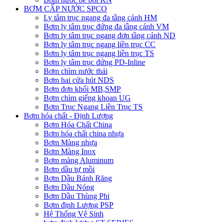
BƠM CẤP NƯỚC SPCO
Ly tâm trục ngang đa tầng cánh HM
Bơm ly tâm trục đứng đa tầng cánh VM
Bơm ly tâm trục ngang đơn tầng cánh ND
Bơm ly tâm trục ngang liền trục CC
Bơm ly tâm trục ngang liền trục TS
Bơm ly tâm trục đứng PD-Inline
Bơm chìm nước thải
Bơm hai cửa hút NDS
Bơm đơn khối MB,SMP
Bơm chìm giếng khoan UG
Bơm Trục Ngang Liền Trục TS
Bơm hóa chất - Định Lượng
Bơm Hóa Chất China
Bơm hóa chất china nhựa
Bơm Màng nhựa
Bơm Màng Inox
Bơm màng Aluminum
Bơm dầu tự mồi
Bơm Dầu Bánh Răng
Bơm Dầu Nóng
Bơm Dầu Thùng Phi
Bơm định Lượng PSP
Hệ Thống Vệ Sinh