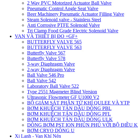
2 Way PVC Motorized Actuator Ball Valve
Pneumatic Control Angle Seat Valve
Beer Machinery Pneumatic Actuator Filling Valve
Steam Solenoid valve - Stainless Steel
Anti Corrosive PTFE Solenoid Valve
Tri Clamp Food Grade Electric Solenoid Valve
VAN VÀ THIẾT BỊ ĐO +GF+
BUTTERFLY VALVE 565
BUTTERFLY VALVE 563
Butterfly Valve 567
Butterfly Valve 578
3-way Diaphragm Valve
2-way Diaphragm Valve
Ball Valve 546 Pro
Ball Valve 542
Laboratory Ball Valve 522
Type 2551 Magmeter Blind Version
Ultrasonic Flowmeter GF U1000 V2
BỘ GIÁM SÁT PHÂN TỬ KHÍ QULEE VÀ YTP
BƠM KHUẾCH TÁN DẦU DÒNG PBL
BƠM KHUẾCH TÁN DẦU DÒNG PFL
BƠM KHUẾCH TÁN DẦU DÒNG ULK
DÒNG BƠM PST ION PHÚN PHỦ VỚI BỘ ĐIỀU 
BƠM CRYO DÒNG U
Xi Lanh - Van Khí Nén