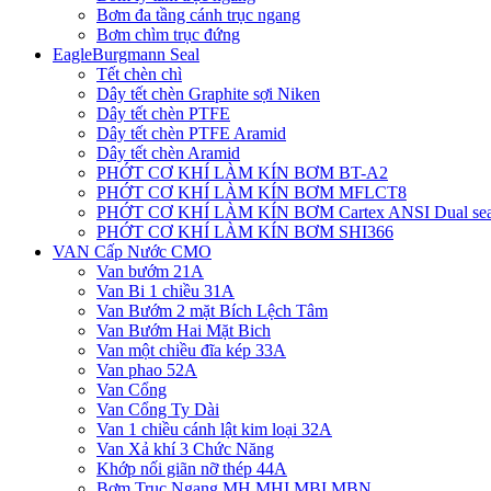
Bơm đa tầng cánh trục ngang
Bơm chìm trục đứng
EagleBurgmann Seal
Tết chèn chì
Dây tết chèn Graphite sợi Niken
Dây tết chèn PTFE
Dây tết chèn PTFE Aramid
Dây tết chèn Aramid
PHỚT CƠ KHÍ LÀM KÍN BƠM BT-A2
PHỚT CƠ KHÍ LÀM KÍN BƠM MFLCT8
PHỚT CƠ KHÍ LÀM KÍN BƠM Cartex ANSI Dual sea
PHỚT CƠ KHÍ LÀM KÍN BƠM SHI366
VAN Cấp Nước CMO
Van bướm 21A
Van Bi 1 chiều 31A
Van Bướm 2 mặt Bích Lệch Tâm
Van Bướm Hai Mặt Bich
Van một chiều đĩa kép 33A
Van phao 52A
Van Cổng
Van Cổng Ty Dài
Van 1 chiều cánh lật kim loại 32A
Van Xả khí 3 Chức Năng
Khớp nối giãn nỡ thép 44A
Bơm Trục Ngang MH,MHI,MBI,MBN