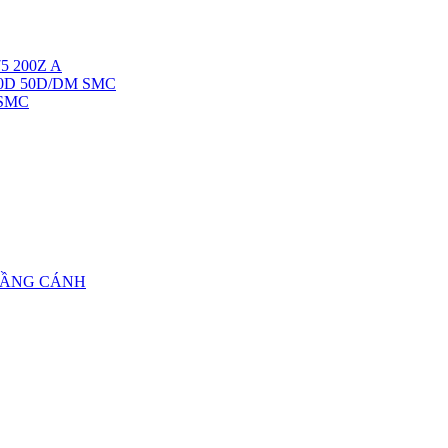
5 200Z A
40D 50D/DM SMC
 SMC
TẦNG CÁNH