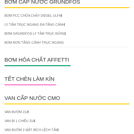
BƠM CẤP NƯỚC GRUNDFOS
BƠM PCC CHỮA CHÁY DIESEL ULFM
LY TÂM TRỤC NGANG ĐA TẦNG CÁNH
BƠM GRUNDFOS LY TÂM TRỤC ĐỨNG
BƠM ĐƠN TẦNG CÁNH TRỤC NGANG
BƠM HÓA CHẤT AFFETTI
TẾT CHÈN LÀM KÍN
VAN CẤP NƯỚC CMO
VAN BƯỚM 21A
VAN BI 1 CHIỀU 31A
VAN BƯỚM 2 MẶT BÍCH LỆCH TÂM