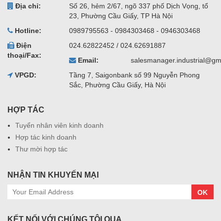
Địa chỉ:
Số 26, hẻm 2/67, ngõ 337 phố Dịch Vọng, tổ
23, Phường Cầu Giấy, TP Hà Nội
Hotline:
0989795563 - 0984303468 - 0946303468
Điện
024.62822452 / 024.62691887
thoại/Fax:
Email:
salesmanager.industrial@gm
VPGD:
Tầng 7, Saigonbank số 99 Nguyễn Phong
Sắc, Phường Cầu Giấy, Hà Nội
HỢP TÁC
Tuyển nhân viên kinh doanh
Hợp tác kinh doanh
Thư mời hợp tác
NHẬN TIN KHUYẾN MẠI
OK
KẾT NỐI VỚI CHÚNG TÔI QUA