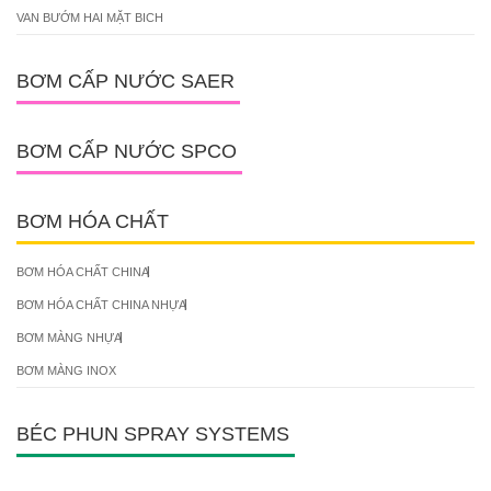
VAN BƯỚM HAI MẶT BICH
BƠM CẤP NƯỚC SAER
BƠM CẤP NƯỚC SPCO
BƠM HÓA CHẤT
BƠM HÓA CHẤT CHINA
BƠM HÓA CHẤT CHINA NHỰA
BƠM MÀNG NHỰA
BƠM MÀNG INOX
BÉC PHUN SPRAY SYSTEMS