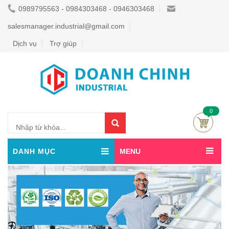
0989795563 - 0984303468 - 0946303468
salesmanager.industrial@gmail.com
Dịch vụ
Trợ giúp
0
DANH MỤC
MENU