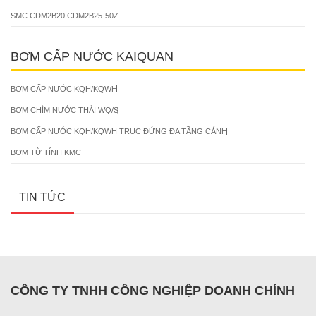
SMC CDM2B20 CDM2B25-50Z ...
BƠM CẤP NƯỚC KAIQUAN
BƠM CẤP NƯỚC KQH/KQWH
BƠM CHÌM NƯỚC THẢI WQ/S
BƠM CẤP NƯỚC KQH/KQWH TRỤC ĐỨNG ĐA TẦNG CÁNH
BƠM TỪ TÍNH KMC
TIN TỨC
CÔNG TY TNHH CÔNG NGHIỆP DOANH CHÍNH