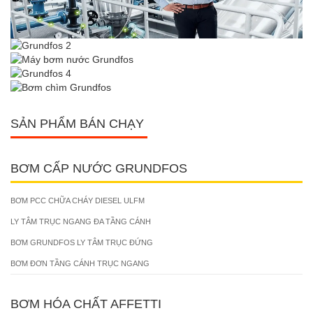
SẢN PHẨM BÁN CHẠY
BƠM CẤP NƯỚC GRUNDFOS
BƠM PCC CHỮA CHÁY DIESEL ULFM
LY TÂM TRỤC NGANG ĐA TẦNG CÁNH
BƠM GRUNDFOS LY TÂM TRỤC ĐỨNG
BƠM ĐƠN TẦNG CÁNH TRỤC NGANG
BƠM HÓA CHẤT AFFETTI