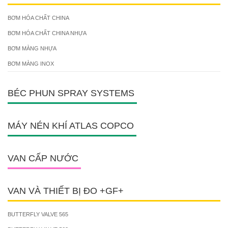
BƠM HÓA CHẤT CHINA
BƠM HÓA CHẤT CHINA NHỰA
BƠM MÀNG NHỰA
BƠM MÀNG INOX
BÉC PHUN SPRAY SYSTEMS
MÁY NÉN KHÍ ATLAS COPCO
VAN CẤP NƯỚC
VAN VÀ THIẾT BỊ ĐO +GF+
BUTTERFLY VALVE 565