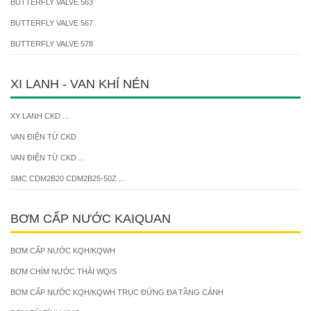
BUTTERFLY VALVE 563
BUTTERFLY VALVE 567
BUTTERFLY VALVE 578
XI LANH - VAN KHÍ NÉN
XY LANH CKD ...
VAN ĐIỆN TỪ CKD
VAN ĐIỆN TỪ CKD ...
SMC CDM2B20 CDM2B25-50Z ...
BƠM CẤP NƯỚC KAIQUAN
BƠM CẤP NƯỚC KQH/KQWH
BƠM CHÌM NƯỚC THẢI WQ/S
BƠM CẤP NƯỚC KQH/KQWH TRỤC ĐỨNG ĐA TẦNG CÁNH