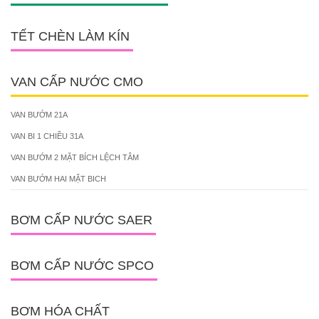
TẾT CHÈN LÀM KÍN
VAN CẤP NƯỚC CMO
VAN BƯỚM 21A
VAN BI 1 CHIỀU 31A
VAN BƯỚM 2 MẶT BÍCH LỆCH TÂM
VAN BƯỚM HAI MẶT BICH
BƠM CẤP NƯỚC SAER
BƠM CẤP NƯỚC SPCO
BƠM HÓA CHẤT