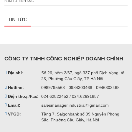
BƠM TỪ TÍNH KMC
TIN TỨC
CÔNG TY TNHH CÔNG NGHIỆP DOANH CHÍNH
Địa chỉ:
Số 26, hẻm 2/67, ngõ 337 phố Dịch Vọng, tổ
23, Phường Cầu Giấy, TP Hà Nội
Hotline:
0989795563 - 0984303468 - 0946303468
Điện thoại/Fax:
024.62822452 / 024.62691887
Email:
salesmanager.industrial@gmail.com
VPGD:
Tầng 7, Saigonbank số 99 Nguyễn Phong
Sắc, Phường Cầu Giấy, Hà Nội