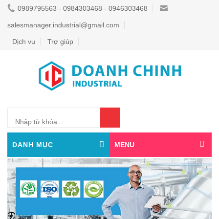
0989795563 - 0984303468 - 0946303468
salesmanager.industrial@gmail.com
Dịch vụ
Trợ giúp
0
DANH MỤC
MENU