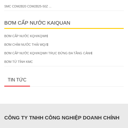
SMC CDM2B20 CDM2B25-50Z ...
BƠM CẤP NƯỚC KAIQUAN
BƠM CẤP NƯỚC KQH/KQWH
BƠM CHÌM NƯỚC THẢI WQ/S
BƠM CẤP NƯỚC KQH/KQWH TRỤC ĐỨNG ĐA TẦNG CÁNH
BƠM TỪ TÍNH KMC
TIN TỨC
CÔNG TY TNHH CÔNG NGHIỆP DOANH CHÍNH