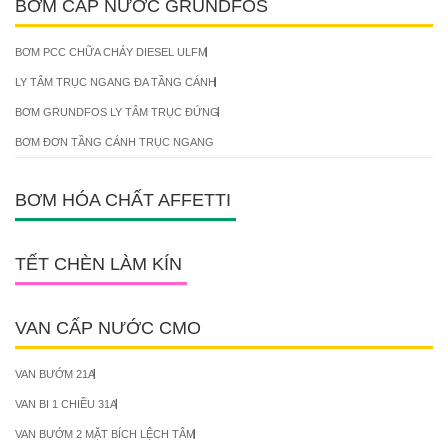
BƠM CẤP NƯỚC GRUNDFOS
BƠM PCC CHỮA CHÁY DIESEL ULFM
LY TÂM TRỤC NGANG ĐA TẦNG CÁNH
BƠM GRUNDFOS LY TÂM TRỤC ĐỨNG
BƠM ĐƠN TẦNG CÁNH TRỤC NGANG
BƠM HÓA CHẤT AFFETTI
TẾT CHÈN LÀM KÍN
VAN CẤP NƯỚC CMO
VAN BƯỚM 21A
VAN BI 1 CHIỀU 31A
VAN BƯỚM 2 MẶT BÍCH LỆCH TÂM