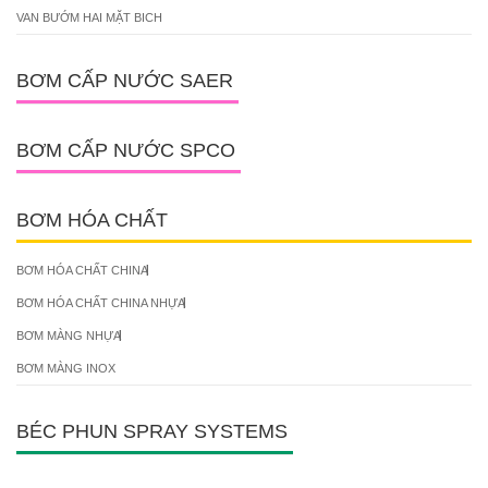
VAN BƯỚM HAI MẶT BICH
BƠM CẤP NƯỚC SAER
BƠM CẤP NƯỚC SPCO
BƠM HÓA CHẤT
BƠM HÓA CHẤT CHINA
BƠM HÓA CHẤT CHINA NHỰA
BƠM MÀNG NHỰA
BƠM MÀNG INOX
BÉC PHUN SPRAY SYSTEMS