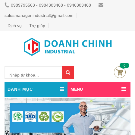
0989795563 - 0984303468 - 0946303468
salesmanager.industrial@gmail.com
Dịch vụ
Trợ giúp
0
DANH MỤC
MENU