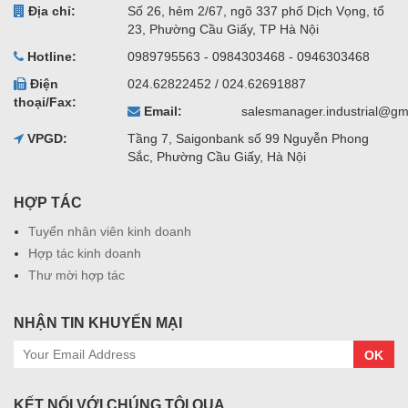
Địa chỉ:
Số 26, hẻm 2/67, ngõ 337 phố Dịch Vọng, tổ
23, Phường Cầu Giấy, TP Hà Nội
Hotline:
0989795563 - 0984303468 - 0946303468
Điện
024.62822452 / 024.62691887
thoại/Fax:
Email:
salesmanager.industrial@gm
VPGD:
Tầng 7, Saigonbank số 99 Nguyễn Phong
Sắc, Phường Cầu Giấy, Hà Nội
HỢP TÁC
Tuyển nhân viên kinh doanh
Hợp tác kinh doanh
Thư mời hợp tác
NHẬN TIN KHUYẾN MẠI
OK
KẾT NỐI VỚI CHÚNG TÔI QUA