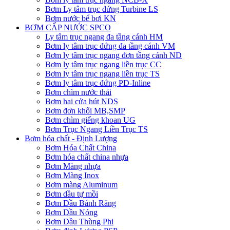
Bơm Ly tâm trục đứng Turbine LS
Bơm nước bể bơi KN
BƠM CẤP NƯỚC SPCO
Ly tâm trục ngang đa tầng cánh HM
Bơm ly tâm trục đứng đa tầng cánh VM
Bơm ly tâm trục ngang đơn tầng cánh ND
Bơm ly tâm trục ngang liền trục CC
Bơm ly tâm trục ngang liền trục TS
Bơm ly tâm trục đứng PD-Inline
Bơm chìm nước thải
Bơm hai cửa hút NDS
Bơm đơn khối MB,SMP
Bơm chìm giếng khoan UG
Bơm Trục Ngang Liền Trục TS
Bơm hóa chất - Định Lượng
Bơm Hóa Chất China
Bơm hóa chất china nhựa
Bơm Màng nhựa
Bơm Màng Inox
Bơm màng Aluminum
Bơm dầu tự mồi
Bơm Dầu Bánh Răng
Bơm Dầu Nóng
Bơm Dầu Thùng Phi