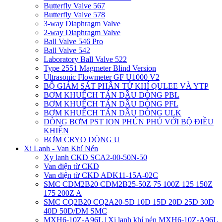
Butterfly Valve 567
Butterfly Valve 578
3-way Diaphragm Valve
2-way Diaphragm Valve
Ball Valve 546 Pro
Ball Valve 542
Laboratory Ball Valve 522
Type 2551 Magmeter Blind Version
Ultrasonic Flowmeter GF U1000 V2
BỘ GIÁM SÁT PHÂN TỬ KHÍ QULEE VÀ YTP
BƠM KHUẾCH TÁN DẦU DÒNG PBL
BƠM KHUẾCH TÁN DẦU DÒNG PFL
BƠM KHUẾCH TÁN DẦU DÒNG ULK
DÒNG BƠM PST ION PHÚN PHỦ VỚI BỘ ĐIỀU
KHIỂN
BƠM CRYO DÒNG U
Xi Lanh - Van Khí Nén
Xy lanh CKD SCA2-00-50N-50
Van điện từ CKD
Van điện từ CKD ADK11-15A-02C
SMC CDM2B20 CDM2B25-50Z 75 100Z 125 150Z
175 200Z A
SMC CQ2B20 CQ2A20-5D 10D 15D 20D 25D 30D
40D 50D/DM SMC
MXH6-10Z-A96L | Xi lanh khí nén MXH6-10Z-A96L