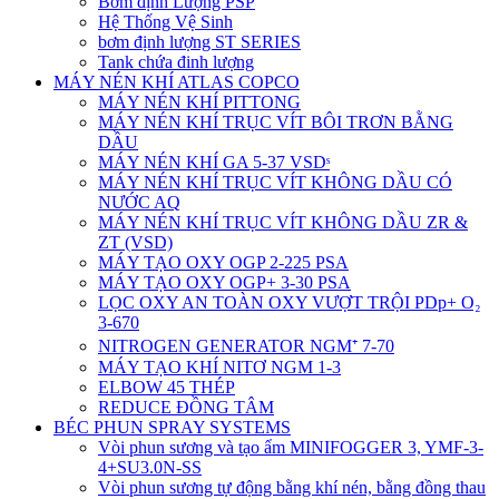
Bơm định Lượng PSP
Hệ Thống Vệ Sinh
bơm định lượng ST SERIES
Tank chứa đinh lượng
MÁY NÉN KHÍ ATLAS COPCO
MÁY NÉN KHÍ PITTONG
MÁY NÉN KHÍ TRỤC VÍT BÔI TRƠN BẰNG
DẦU
MÁY NÉN KHÍ GA 5-37 VSDˢ
MÁY NÉN KHÍ TRỤC VÍT KHÔNG DẦU CÓ
NƯỚC AQ
MÁY NÉN KHÍ TRỤC VÍT KHÔNG DẦU ZR &
ZT (VSD)
MÁY TẠO OXY OGP 2-225 PSA
MÁY TẠO OXY OGP+ 3-30 PSA
LỌC OXY AN TOÀN OXY VƯỢT TRỘI PDp+ O₂
3-670
NITROGEN GENERATOR NGM⁺ 7-70
MÁY TẠO KHÍ NITƠ NGM 1-3
ELBOW 45 THÉP
REDUCE ĐỒNG TÂM
BÉC PHUN SPRAY SYSTEMS
Vòi phun sương và tạo ẩm MINIFOGGER 3, YMF-3-
4+SU3.0N-SS
Vòi phun sương tự động bằng khí nén, bằng đồng thau