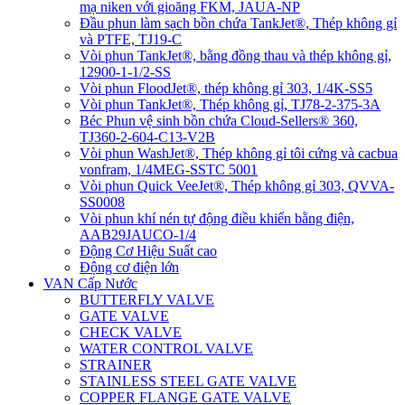
mạ niken với gioăng FKM, JAUA-NP
Đầu phun làm sạch bồn chứa TankJet®, Thép không gỉ
và PTFE, TJ19-C
Vòi phun TankJet®, bằng đồng thau và thép không gỉ,
12900-1-1/2-SS
Vòi phun FloodJet®, thép không gỉ 303, 1/4K-SS5
Vòi phun TankJet®, Thép không gỉ, TJ78-2-375-3A
Béc Phun vệ sinh bồn chứa Cloud-Sellers® 360,
TJ360-2-604-C13-V2B
Vòi phun WashJet®, Thép không gỉ tôi cứng và cacbua
vonfram, 1/4MEG-SSTC 5001
Vòi phun Quick VeeJet®, Thép không gỉ 303, QVVA-
SS0008
Vòi phun khí nén tự động điều khiển bằng điện,
AAB29JAUCO-1/4
Động Cơ Hiệu Suất cao
Động cơ điện lớn
VAN Cấp Nước
BUTTERFLY VALVE
GATE VALVE
CHECK VALVE
WATER CONTROL VALVE
STRAINER
STAINLESS STEEL GATE VALVE
COPPER FLANGE GATE VALVE