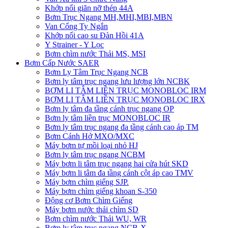
Khớp nối giãn nỡ thép 44A
Bơm Trục Ngang MH,MHI,MBI,MBN
Van Cổng Ty Ngắn
Khớp nối cao su Đàn Hồi 41A
Y Strainer - Y Lọc
Bơm chìm nước Thải MS, MSI
Bơm Cấp Nước SAER
Bơm Ly Tâm Trục Ngang NCB
Bơm ly tâm trục ngang lưu lượng lớn NCBK
BƠM LI TÂM LIỀN TRỤC MONOBLOC IRM
BƠM LI TÂM LIỀN TRỤC MONOBLOC IRX
Bơm ly tâm đa tầng cánh trục ngang OP
Bơm ly tâm liền trục MONOBLOC IR
Bơm ly tâm trục ngang đa tầng cánh cao áp TM
Bơm Cánh Hở MXO/MXC
Máy bơm tự mồi loại nhỏ HJ
Bơm ly tâm trục ngang NCBM
Máy bơm li tâm trục ngang hai cửa hút SKD
​Máy bơm li tâm đa tầng cánh cột áp cao TMV
Máy bơm chìm giếng SJP.
Máy bơm chìm giếng khoan S-350
Động cơ Bơm Chìm Giếng
​Máy bơm nước thải chìm SD
Bơm chìm nước Thải WU, WR
Bơm ly tâm trục ngang NCB-X