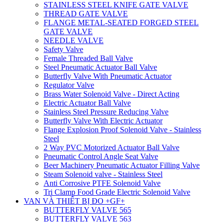
STAINLESS STEEL KNIFE GATE VALVE
THREAD GATE VALVE
FLANGE METAL-SEATED FORGED STEEL
GATE VALVE
NEEDLE VALVE
Safety Valve
Female Threaded Ball Valve
Steel Pneumatic Actuator Ball Valve
Butterfly Valve With Pneumatic Actuator
Regulator Valve
Brass Water Solenoid Valve - Direct Acting
Electric Actuator Ball Valve
Stainless Steel Pressure Reducing Valve
Butterfly Valve With Electric Actuator
Flange Explosion Proof Solenoid Valve - Stainless
Steel
2 Way PVC Motorized Actuator Ball Valve
Pneumatic Control Angle Seat Valve
Beer Machinery Pneumatic Actuator Filling Valve
Steam Solenoid valve - Stainless Steel
Anti Corrosive PTFE Solenoid Valve
Tri Clamp Food Grade Electric Solenoid Valve
VAN VÀ THIẾT BỊ ĐO +GF+
BUTTERFLY VALVE 565
BUTTERFLY VALVE 563