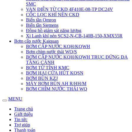
SMC
VAN ĐIỆN TỪ CKD 4F410E-08-TP DC24V
CỐC LỌC KHÍ NÉN CKD
Biến tần Omron
Biến tần Siemens
Đồng hồ giám sát năng lượng
Xi Lanh khí nén SCS2-N-CB-140B-150-XMX55R
Bơm cấp nước Kaiquan
BƠM CẤP NƯỚC KQH/KQWH
Bơm chìm nước thải WQ/S
BƠM CẤP NƯỚC KQH/KQWH TRỤC ĐỨNG ĐA
TẦNG CÁNH
BƠM TỪ TÍNH KMC
BƠM HAI CỬA HÚT KQSN
BƠM BÙN KZJ
MÁY BƠM BÙN AH R/HH/M
BƠM CHÌM NƯỚC THẢI WQ
MENU
Trang chủ
Giới thiệu
Tin tức
Trợ giúp
Thanh toán