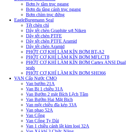
Bơm ly tâm trục ngang
Bơm đa tầng cánh trục ngang
Bơm chìm trục đứng
EagleBurgmann Seal
Tết chèn chì
Dây tết chèn Graphite sợi Niken
Dây tết chèn PTFE
Dây tết chèn PTFE Aramid
Dây tết chèn Aramid
PHỚT CƠ KHÍ LÀM KÍN BƠM BT-A2
PHỚT CƠ KHÍ LÀM KÍN BƠM MFLCT8
PHỚT CƠ KHÍ LÀM KÍN BƠM Cartex ANSI Dual
seals
PHỚT CƠ KHÍ LÀM KÍN BƠM SHI366
VAN Cấp Nước CMO
Van bướm 21A
Van Bi 1 chiều 31A
Van Bướm 2 mặt Bích Lệch Tâm
Van Bướm Hai Mặt Bich
Van một chiều đĩa kép 33A
Van phao 52A
Van Cổng
Van Cổng Ty Dài
Van 1 chiều cánh lật kim loại 32A
Van Xả khí 3 Chức Năng