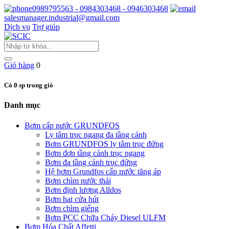
0989795563 - 0984303468 - 0946303468
salesmanager.industrial@gmail.com
Dịch vụ
Trợ giúp
Giỏ hàng
0
Có 0 sp trong giỏ
Danh mục
Bơm cấp nước GRUNDFOS
Ly tâm trục ngang đa tầng cánh
Bơm GRUNDFOS ly tâm trục đứng
Bơm đơn tầng cánh trục ngang
Bơm đa tầng cánh trục đứng
Hệ bơm Grundfos cấp nước tăng áp
Bơm chìm nước thải
Bơm định lượng Alldos
Bơm hai cửa hút
Bơm chìm giếng
Bơm PCC Chữa Cháy Diesel ULFM
Bơm Hóa Chất Affetti