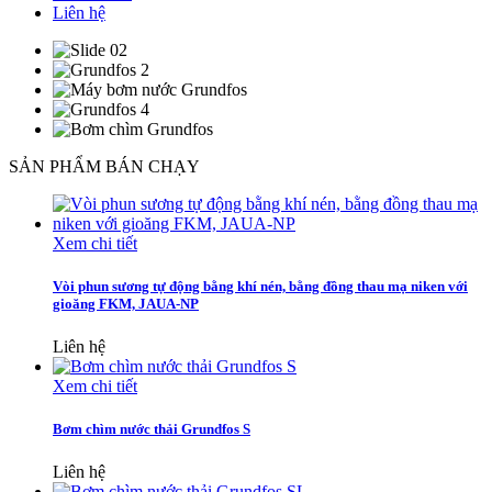
Liên hệ
SẢN PHẨM BÁN CHẠY
Xem chi tiết
Vòi phun sương tự động bằng khí nén, bằng đồng thau mạ niken với
gioăng FKM, JAUA-NP
Liên hệ
Xem chi tiết
Bơm chìm nước thải Grundfos S
Liên hệ