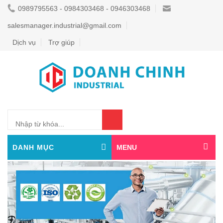
0989795563 - 0984303468 - 0946303468
salesmanager.industrial@gmail.com
Dịch vụ
Trợ giúp
0
DANH MỤC
MENU