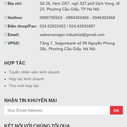
Địa chỉ:
Số 26, hẻm 2/67, ngõ 337 phố Dịch Vọng, tổ
23, Phường Cầu Giấy, TP Hà Nội
Hotline:
0989795563 - 0984303468 - 0946303468
Điện thoại/Fax:
024.62822452 / 024.62691887
Email:
salesmanager.industrial@gmail.com
VPGD:
Tầng 7, Saigonbank số 99 Nguyễn Phong
Sắc, Phường Cầu Giấy, Hà Nội
HỢP TÁC
Tuyển nhân viên kinh doanh
Hợp tác kinh doanh
Thư mời hợp tác
NHẬN TIN KHUYẾN MẠI
OK
KẾT NỐI VỚI CHÚNG TÔI QUA