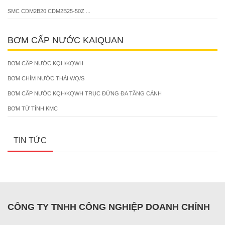
SMC CDM2B20 CDM2B25-50Z ...
BƠM CẤP NƯỚC KAIQUAN
BƠM CẤP NƯỚC KQH/KQWH
BƠM CHÌM NƯỚC THẢI WQ/S
BƠM CẤP NƯỚC KQH/KQWH TRỤC ĐỨNG ĐA TẦNG CÁNH
BƠM TỪ TÍNH KMC
TIN TỨC
CÔNG TY TNHH CÔNG NGHIỆP DOANH CHÍNH