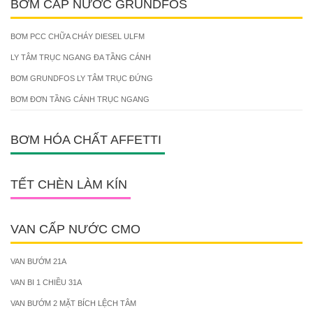
BƠM CẤP NƯỚC GRUNDFOS
BƠM PCC CHỮA CHÁY DIESEL ULFM
LY TÂM TRỤC NGANG ĐA TẦNG CÁNH
BƠM GRUNDFOS LY TÂM TRỤC ĐỨNG
BƠM ĐƠN TẦNG CÁNH TRỤC NGANG
BƠM HÓA CHẤT AFFETTI
TẾT CHÈN LÀM KÍN
VAN CẤP NƯỚC CMO
VAN BƯỚM 21A
VAN BI 1 CHIỀU 31A
VAN BƯỚM 2 MẶT BÍCH LỆCH TÂM