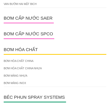
VAN BƯỚM HAI MẶT BICH
BƠM CẤP NƯỚC SAER
BƠM CẤP NƯỚC SPCO
BƠM HÓA CHẤT
BƠM HÓA CHẤT CHINA
BƠM HÓA CHẤT CHINA NHỰA
BƠM MÀNG NHỰA
BƠM MÀNG INOX
BÉC PHUN SPRAY SYSTEMS