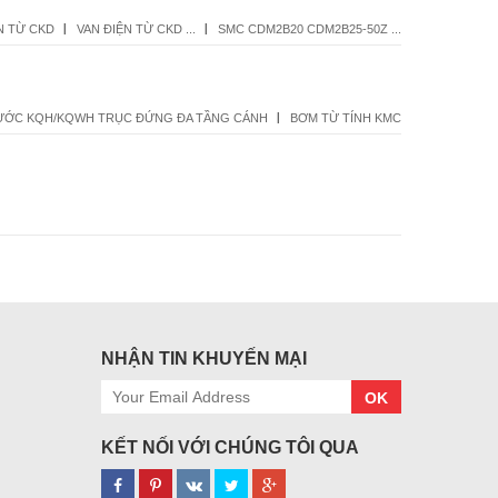
N TỪ CKD
VAN ĐIỆN TỪ CKD ...
SMC CDM2B20 CDM2B25-50Z ...
ƯỚC KQH/KQWH TRỤC ĐỨNG ĐA TẦNG CÁNH
BƠM TỪ TÍNH KMC
NHẬN TIN KHUYẾN MẠI
OK
KẾT NỐI VỚI CHÚNG TÔI QUA