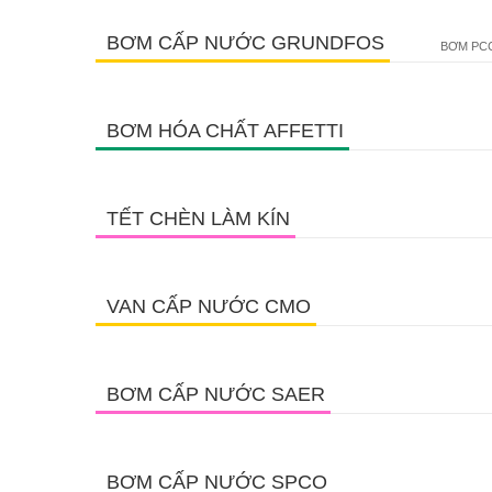
BƠM CẤP NƯỚC GRUNDFOS
BƠM PCC
BƠM HÓA CHẤT AFFETTI
TẾT CHÈN LÀM KÍN
VAN CẤP NƯỚC CMO
BƠM CẤP NƯỚC SAER
BƠM CẤP NƯỚC SPCO