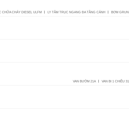
 CHỮA CHÁY DIESEL ULFM
LY TÂM TRỤC NGANG ĐA TẦNG CÁNH
BƠM GRUN
VAN BƯỚM 21A
VAN BI 1 CHIỀU 3