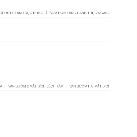
DFOS LY TÂM TRỤC ĐỨNG
BƠM ĐƠN TẦNG CÁNH TRỤC NGANG
1A
VAN BƯỚM 2 MẶT BÍCH LỆCH TÂM
VAN BƯỚM HAI MẶT BICH