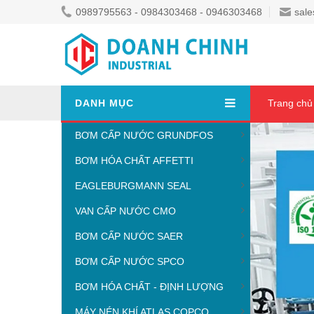
0989795563 - 0984303468 - 0946303468
sale
DANH MỤC
Trang chủ
BƠM CẤP NƯỚC GRUNDFOS
BƠM HÓA CHẤT AFFETTI
EAGLEBURGMANN SEAL
VAN CẤP NƯỚC CMO
BƠM CẤP NƯỚC SAER
BƠM CẤP NƯỚC SPCO
BƠM HÓA CHẤT - ĐỊNH LƯỢNG
MÁY NÉN KHÍ ATLAS COPCO