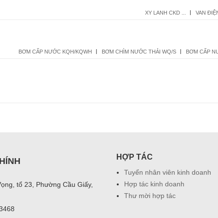
XY LANH CKD ...
VAN ĐIỆ
BƠM CẤP NƯỚC KQH/KQWH
BƠM CHÌM NƯỚC THẢI WQ/S
BƠM CẤP N
HỢP TÁC
HÍNH
Tuyển nhân viên kinh doanh
Hợp tác kinh doanh
Vọng, tổ 23, Phường Cầu Giấy,
Thư mời hợp tác
03468