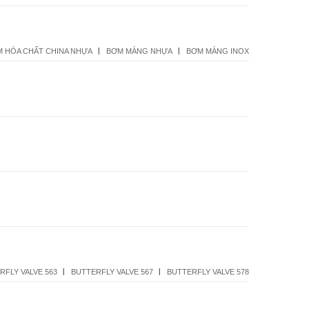
 HÓA CHẤT CHINA NHỰA
BƠM MÀNG NHỰA
BƠM MÀNG INOX
RFLY VALVE 563
BUTTERFLY VALVE 567
BUTTERFLY VALVE 578