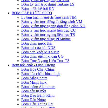
Bơm Ly tâm trục đứng Turbine LS
Bơm nước bể bơi KN
BƠM CẤP NƯỚC SPCO
Ly tâm trục ngang đa tầng cánh HM
Bơm ly tâm trục đứng đa tầng cánh VM
Bơm ly tâm trục ngang đơn tầng cánh ND
Bơm ly tâm trục ngang liền trục CC
Bơm ly tâm trục ngang liền trục TS
Bơm ly tâm trục đứng PD-Inline
Bơm chìm nước thải
Bơm hai cửa hút NDS
Bơm đơn khối MB,SMP
Bơm chìm giếng khoan UG
Bơm Trục Ngang Liền Trục TS
Bơm hóa chất - Định Lượng
Bơm Hóa Chất China
Bơm hóa chất china nhựa
Bơm Màng nhựa
Bơm Màng Inox
Bơm màng Aluminum
Bơm dầu tự mồi
Bơm Dầu Bánh Răng
Bơm Dầu Nóng
Bơm Dầu Thùng Phi