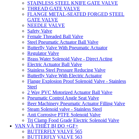
STAINLESS STEEL KNIFE GATE VALVE
THREAD GATE VALVE
FLANGE METAL-SEATED FORGED STEEL
GATE VALVE
NEEDLE VALVE
Safety Valve
Female Threaded Ball Valve
Steel Pneumatic Actuator Ball Valve
Butterfly Valve With Pneumatic Actuator
Regulator Valve
Brass Water Solenoid Valve - Direct Acting
Electric Actuator Ball Valve
Stainless Steel Pressure Reducing Valve
Butterfly Valve With Electric Actuator
Flange Explosion Proof Solenoid Valve - Stainless
Steel
2 Way PVC Motorized Actuator Ball Valve
Pneumatic Control Angle Seat Valve
Beer Machinery Pneumatic Actuator Filling Valve
Steam Solenoid valve - Stainless Steel
Anti Corrosive PTFE Solenoid Valve
Tri Clamp Food Grade Electric Solenoid Valve
VAN VÀ THIẾT BỊ ĐO +GF+
BUTTERFLY VALVE 565
BUTTERFLY VALVE 563