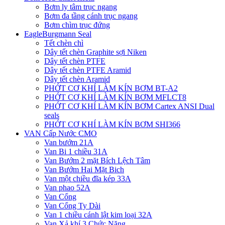
Bơm ly tâm trục ngang
Bơm đa tầng cánh trục ngang
Bơm chìm trục đứng
EagleBurgmann Seal
Tết chèn chì
Dây tết chèn Graphite sợi Niken
Dây tết chèn PTFE
Dây tết chèn PTFE Aramid
Dây tết chèn Aramid
PHỚT CƠ KHÍ LÀM KÍN BƠM BT-A2
PHỚT CƠ KHÍ LÀM KÍN BƠM MFLCT8
PHỚT CƠ KHÍ LÀM KÍN BƠM Cartex ANSI Dual
seals
PHỚT CƠ KHÍ LÀM KÍN BƠM SHI366
VAN Cấp Nước CMO
Van bướm 21A
Van Bi 1 chiều 31A
Van Bướm 2 mặt Bích Lệch Tâm
Van Bướm Hai Mặt Bich
Van một chiều đĩa kép 33A
Van phao 52A
Van Cổng
Van Cổng Ty Dài
Van 1 chiều cánh lật kim loại 32A
Van Xả khí 3 Chức Năng