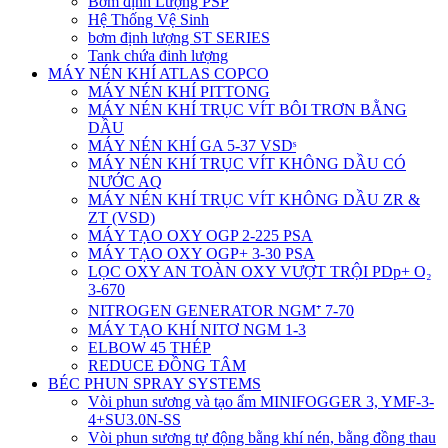
Bơm định Lượng PSP
Hệ Thống Vệ Sinh
bơm định lượng ST SERIES
Tank chứa đinh lượng
MÁY NÉN KHÍ ATLAS COPCO
MÁY NÉN KHÍ PITTONG
MÁY NÉN KHÍ TRỤC VÍT BÔI TRƠN BẰNG
DẦU
MÁY NÉN KHÍ GA 5-37 VSDˢ
MÁY NÉN KHÍ TRỤC VÍT KHÔNG DẦU CÓ
NƯỚC AQ
MÁY NÉN KHÍ TRỤC VÍT KHÔNG DẦU ZR &
ZT (VSD)
MÁY TẠO OXY OGP 2-225 PSA
MÁY TẠO OXY OGP+ 3-30 PSA
LỌC OXY AN TOÀN OXY VƯỢT TRỘI PDp+ O₂
3-670
NITROGEN GENERATOR NGM⁺ 7-70
MÁY TẠO KHÍ NITƠ NGM 1-3
ELBOW 45 THÉP
REDUCE ĐỒNG TÂM
BÉC PHUN SPRAY SYSTEMS
Vòi phun sương và tạo ẩm MINIFOGGER 3, YMF-3-
4+SU3.0N-SS
Vòi phun sương tự động bằng khí nén, bằng đồng thau