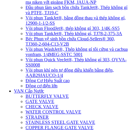
mạ niken với gioăng FKM, JAUA-NP
Đầu phun làm sạch bồn chứa TankJet®, Thép không gỉ
và PTFE, TJ19-C
Vòi phun TankJet®, bằng đồng thau và thép không gỉ,
12900-1-1/2-SS
Vòi phun FloodJet®, thép không gỉ 303, 1/4K-SS5
Vòi phun TankJet®, Thép không gỉ, TJ78-2-375-3A
Béc Phun vệ sinh bồn chứa Cloud-Sellers® 360,
TJ360-2-604-C13-V2B
Vòi phun WashJet®, Thép không gỉ tôi cứng và cacbua
vonfram, 1/4MEG-SSTC 5001
Vòi phun Quick VeeJet®, Thép không gỉ 303, QVVA-
SS0008
Vòi phun khí nén tự động điều khiển bằng điện,
AAB29JAUCO-1/4
Động Cơ Hiệu Suất cao
Động cơ điện lớn
VAN Cấp Nước
BUTTERFLY VALVE
GATE VALVE
CHECK VALVE
WATER CONTROL VALVE
STRAINER
STAINLESS STEEL GATE VALVE
COPPER FLANGE GATE VALVE