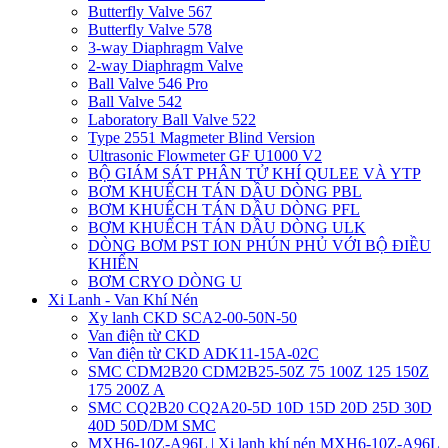
Butterfly Valve 567
Butterfly Valve 578
3-way Diaphragm Valve
2-way Diaphragm Valve
Ball Valve 546 Pro
Ball Valve 542
Laboratory Ball Valve 522
Type 2551 Magmeter Blind Version
Ultrasonic Flowmeter GF U1000 V2
BỘ GIÁM SÁT PHÂN TỬ KHÍ QULEE VÀ YTP
BƠM KHUẾCH TÁN DẦU DÒNG PBL
BƠM KHUẾCH TÁN DẦU DÒNG PFL
BƠM KHUẾCH TÁN DẦU DÒNG ULK
DÒNG BƠM PST ION PHÚN PHỦ VỚI BỘ ĐIỀU
KHIỂN
BƠM CRYO DÒNG U
Xi Lanh - Van Khí Nén
Xy lanh CKD SCA2-00-50N-50
Van điện từ CKD
Van điện từ CKD ADK11-15A-02C
SMC CDM2B20 CDM2B25-50Z 75 100Z 125 150Z
175 200Z A
SMC CQ2B20 CQ2A20-5D 10D 15D 20D 25D 30D
40D 50D/DM SMC
MXH6-10Z-A96L | Xi lanh khí nén MXH6-10Z-A96L