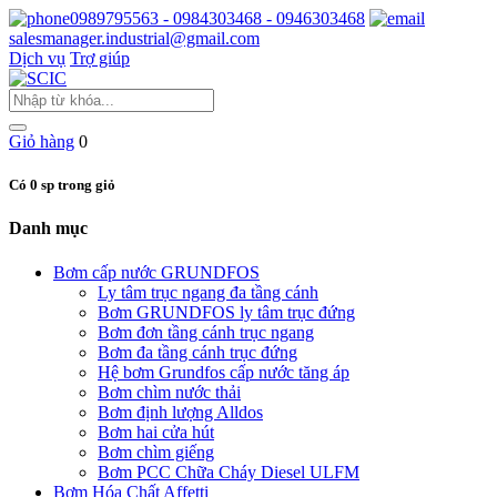
0989795563 - 0984303468 - 0946303468
salesmanager.industrial@gmail.com
Dịch vụ
Trợ giúp
Giỏ hàng
0
Có 0 sp trong giỏ
Danh mục
Bơm cấp nước GRUNDFOS
Ly tâm trục ngang đa tầng cánh
Bơm GRUNDFOS ly tâm trục đứng
Bơm đơn tầng cánh trục ngang
Bơm đa tầng cánh trục đứng
Hệ bơm Grundfos cấp nước tăng áp
Bơm chìm nước thải
Bơm định lượng Alldos
Bơm hai cửa hút
Bơm chìm giếng
Bơm PCC Chữa Cháy Diesel ULFM
Bơm Hóa Chất Affetti