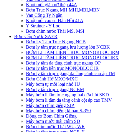
Khớp nối giãn nỡ thép 44A
Bơm Trục Ngang MH,MHI,MBI,MBN
Van Cổng Ty Ngắn
Khớp nối cao su Đàn Hồi 41A
Y Strainer - Y Lọc
Bơm chìm nước Thải MS, MSI
Bơm Cấp Nước SAER
Bơm Ly Tâm Trục Ngang NCB
Bơm ly tâm trục ngang lưu lượng lớn NCBK
BƠM LI TÂM LIỀN TRỤC MONOBLOC IRM
BƠM LI TÂM LIỀN TRỤC MONOBLOC IRX
Bơm ly tâm đa tầng cánh trục ngang OP
Bơm ly tâm liền trục MONOBLOC IR
Bơm ly tâm trục ngang đa tầng cánh cao áp TM
Bơm Cánh Hở MXO/MXC
Máy bơm tự mồi loại nhỏ HJ
Bơm ly tâm trục ngang NCBM
Máy bơm li tâm trục ngang hai cửa hút SKD
​Máy bơm li tâm đa tầng cánh cột áp cao TMV
Máy bơm chìm giếng SJP.
Máy bơm chìm giếng khoan S-350
Động cơ Bơm Chìm Giếng
​Máy bơm nước thải chìm SD
Bơm chìm nước Thải WU, WR
Bơm ly tâm trục ngang NCB-X