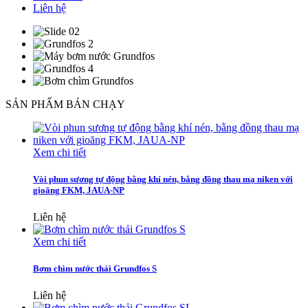
Liên hệ
SẢN PHẨM BÁN CHẠY
Xem chi tiết
Vòi phun sương tự động bằng khí nén, bằng đồng thau mạ niken với
gioăng FKM, JAUA-NP
Liên hệ
Xem chi tiết
Bơm chìm nước thải Grundfos S
Liên hệ