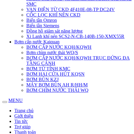
SMC
VAN ĐIỆN TỪ CKD 4F410E-08-TP DC24V
CỐC LỌC KHÍ NÉN CKD
Biến tần Omron
Biến tần Siemens
Đồng hồ giám sát năng lượng
Xi Lanh khí nén SCS2-N-CB-140B-150-XMX55R
Bơm cấp nước Kaiquan
BƠM CẤP NƯỚC KQH/KQWH
Bơm chìm nước thải WQ/S
BƠM CẤP NƯỚC KQH/KQWH TRỤC ĐỨNG ĐA
TẦNG CÁNH
BƠM TỪ TÍNH KMC
BƠM HAI CỬA HÚT KQSN
BƠM BÙN KZJ
MÁY BƠM BÙN AH R/HH/M
BƠM CHÌM NƯỚC THẢI WQ
MENU
Trang chủ
Giới thiệu
Tin tức
Trợ giúp
Thanh toán