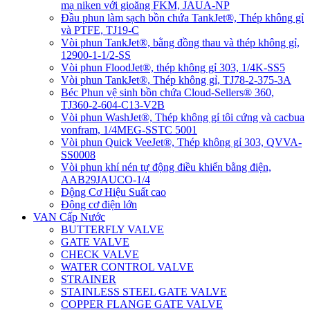
mạ niken với gioăng FKM, JAUA-NP
Đầu phun làm sạch bồn chứa TankJet®, Thép không gỉ
và PTFE, TJ19-C
Vòi phun TankJet®, bằng đồng thau và thép không gỉ,
12900-1-1/2-SS
Vòi phun FloodJet®, thép không gỉ 303, 1/4K-SS5
Vòi phun TankJet®, Thép không gỉ, TJ78-2-375-3A
Béc Phun vệ sinh bồn chứa Cloud-Sellers® 360,
TJ360-2-604-C13-V2B
Vòi phun WashJet®, Thép không gỉ tôi cứng và cacbua
vonfram, 1/4MEG-SSTC 5001
Vòi phun Quick VeeJet®, Thép không gỉ 303, QVVA-
SS0008
Vòi phun khí nén tự động điều khiển bằng điện,
AAB29JAUCO-1/4
Động Cơ Hiệu Suất cao
Động cơ điện lớn
VAN Cấp Nước
BUTTERFLY VALVE
GATE VALVE
CHECK VALVE
WATER CONTROL VALVE
STRAINER
STAINLESS STEEL GATE VALVE
COPPER FLANGE GATE VALVE