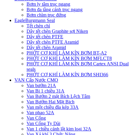
Bơm ly tâm trục ngang
Bơm đa tầng cánh trục ngang
Bơm chìm trục đứng
EagleBurgmann Seal
Tết chèn chì
Dây tết chèn Graphite sợi Niken
Dây tết chèn PTFE
Dây tết chèn PTFE Aramid
Dây tết chèn Aramid
PHỚT CƠ KHÍ LÀM KÍN BƠM BT-A2
PHỚT CƠ KHÍ LÀM KÍN BƠM MFLCT8
PHỚT CƠ KHÍ LÀM KÍN BƠM Cartex ANSI Dual
seals
PHỚT CƠ KHÍ LÀM KÍN BƠM SHI366
VAN Cấp Nước CMO
Van bướm 21A
Van Bi 1 chiều 31A
Van Bướm 2 mặt Bích Lệch Tâm
Van Bướm Hai Mặt Bich
Van một chiều đĩa kép 33A
Van phao 52A
Van Cổng
Van Cổng Ty Dài
Van 1 chiều cánh lật kim loại 32A
Van Xả khí 3 Chức Năng