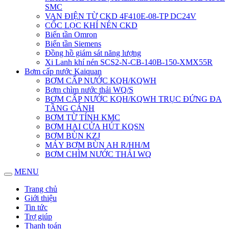
SMC
VAN ĐIỆN TỪ CKD 4F410E-08-TP DC24V
CỐC LỌC KHÍ NÉN CKD
Biến tần Omron
Biến tần Siemens
Đồng hồ giám sát năng lượng
Xi Lanh khí nén SCS2-N-CB-140B-150-XMX55R
Bơm cấp nước Kaiquan
BƠM CẤP NƯỚC KQH/KQWH
Bơm chìm nước thải WQ/S
BƠM CẤP NƯỚC KQH/KQWH TRỤC ĐỨNG ĐA
TẦNG CÁNH
BƠM TỪ TÍNH KMC
BƠM HAI CỬA HÚT KQSN
BƠM BÙN KZJ
MÁY BƠM BÙN AH R/HH/M
BƠM CHÌM NƯỚC THẢI WQ
MENU
Trang chủ
Giới thiệu
Tin tức
Trợ giúp
Thanh toán