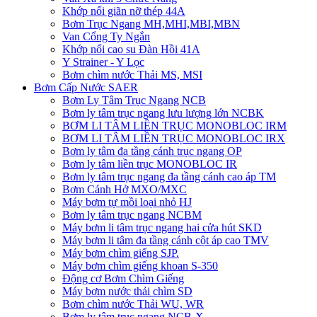
Khớp nối giãn nỡ thép 44A
Bơm Trục Ngang MH,MHI,MBI,MBN
Van Cổng Ty Ngắn
Khớp nối cao su Đàn Hồi 41A
Y Strainer - Y Lọc
Bơm chìm nước Thải MS, MSI
Bơm Cấp Nước SAER
Bơm Ly Tâm Trục Ngang NCB
Bơm ly tâm trục ngang lưu lượng lớn NCBK
BƠM LI TÂM LIỀN TRỤC MONOBLOC IRM
BƠM LI TÂM LIỀN TRỤC MONOBLOC IRX
Bơm ly tâm đa tầng cánh trục ngang OP
Bơm ly tâm liền trục MONOBLOC IR
Bơm ly tâm trục ngang đa tầng cánh cao áp TM
Bơm Cánh Hở MXO/MXC
Máy bơm tự mồi loại nhỏ HJ
Bơm ly tâm trục ngang NCBM
Máy bơm li tâm trục ngang hai cửa hút SKD
​Máy bơm li tâm đa tầng cánh cột áp cao TMV
Máy bơm chìm giếng SJP.
Máy bơm chìm giếng khoan S-350
Động cơ Bơm Chìm Giếng
​Máy bơm nước thải chìm SD
Bơm chìm nước Thải WU, WR
Bơm ly tâm trục ngang NCB-X