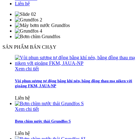
Liên hệ
SẢN PHẨM BÁN CHẠY
Xem chi tiết
Vòi phun sương tự động bằng khí nén, bằng đồng thau mạ niken với
gioăng FKM, JAUA-NP
Liên hệ
Xem chi tiết
Bơm chìm nước thải Grundfos S
Liên hệ