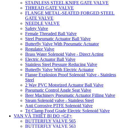
STAINLESS STEEL KNIFE GATE VALVE
THREAD GATE VALVE
FLANGE METAL-SEATED FORGED STEEL
GATE VALVE
NEEDLE VALVE
Safety Valve
Female Threaded Ball Valve
Steel Pneumatic Actuator Ball Valve
Butterfly Valve With Pneumatic Actuator
Regulator Valve
Brass Water Solenoid Valve - Direct Acting
Electric Actuator Ball Valve
Stainless Steel Pressure Reducing Valve
Butterfly Valve With Electric Actuator
Flange Explosion Proof Solenoid Valve - Stainless
Steel
2 Way PVC Motorized Actuator Ball Valve
Pneumatic Control Angle Seat Valve
Beer Machinery Pneumatic Actuator Filling Valve
Steam Solenoid valve - Stainless Steel
Anti Corrosive PTFE Solenoid Valve
Tri Clamp Food Grade Electric Solenoid Valve
VAN VÀ THIẾT BỊ ĐO +GF+
BUTTERFLY VALVE 565
BUTTERFLY VALVE 563