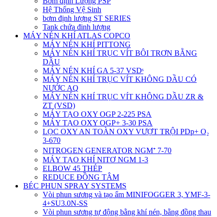
Bơm định Lượng PSP
Hệ Thống Vệ Sinh
bơm định lượng ST SERIES
Tank chứa đinh lượng
MÁY NÉN KHÍ ATLAS COPCO
MÁY NÉN KHÍ PITTONG
MÁY NÉN KHÍ TRỤC VÍT BÔI TRƠN BẰNG
DẦU
MÁY NÉN KHÍ GA 5-37 VSDˢ
MÁY NÉN KHÍ TRỤC VÍT KHÔNG DẦU CÓ
NƯỚC AQ
MÁY NÉN KHÍ TRỤC VÍT KHÔNG DẦU ZR &
ZT (VSD)
MÁY TẠO OXY OGP 2-225 PSA
MÁY TẠO OXY OGP+ 3-30 PSA
LỌC OXY AN TOÀN OXY VƯỢT TRỘI PDp+ O₂
3-670
NITROGEN GENERATOR NGM⁺ 7-70
MÁY TẠO KHÍ NITƠ NGM 1-3
ELBOW 45 THÉP
REDUCE ĐỒNG TÂM
BÉC PHUN SPRAY SYSTEMS
Vòi phun sương và tạo ẩm MINIFOGGER 3, YMF-3-
4+SU3.0N-SS
Vòi phun sương tự động bằng khí nén, bằng đồng thau