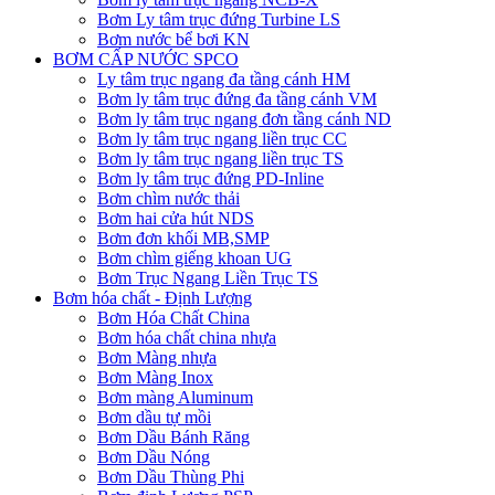
Bơm Ly tâm trục đứng Turbine LS
Bơm nước bể bơi KN
BƠM CẤP NƯỚC SPCO
Ly tâm trục ngang đa tầng cánh HM
Bơm ly tâm trục đứng đa tầng cánh VM
Bơm ly tâm trục ngang đơn tầng cánh ND
Bơm ly tâm trục ngang liền trục CC
Bơm ly tâm trục ngang liền trục TS
Bơm ly tâm trục đứng PD-Inline
Bơm chìm nước thải
Bơm hai cửa hút NDS
Bơm đơn khối MB,SMP
Bơm chìm giếng khoan UG
Bơm Trục Ngang Liền Trục TS
Bơm hóa chất - Định Lượng
Bơm Hóa Chất China
Bơm hóa chất china nhựa
Bơm Màng nhựa
Bơm Màng Inox
Bơm màng Aluminum
Bơm dầu tự mồi
Bơm Dầu Bánh Răng
Bơm Dầu Nóng
Bơm Dầu Thùng Phi