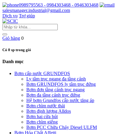
0989795563 - 0984303468 - 0946303468
salesmanager.industrial@gmail.com
Dịch vụ
Trợ giúp
Giỏ hàng
0
Có 0 sp trong giỏ
Danh mục
Bơm cấp nước GRUNDFOS
Ly tâm trục ngang đa tầng cánh
Bơm GRUNDFOS ly tâm trục đứng
Bơm đơn tầng cánh trục ngang
Bơm đa tầng cánh trục đứng
Hệ bơm Grundfos cấp nước tăng áp
Bơm chìm nước thải
Bơm định lượng Alldos
Bơm hai cửa hút
Bơm chìm giếng
Bơm PCC Chữa Cháy Diesel ULFM
Bơm Hóa Chất Affetti