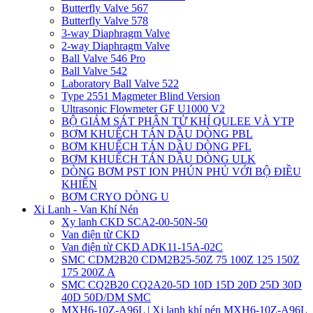
Butterfly Valve 567
Butterfly Valve 578
3-way Diaphragm Valve
2-way Diaphragm Valve
Ball Valve 546 Pro
Ball Valve 542
Laboratory Ball Valve 522
Type 2551 Magmeter Blind Version
Ultrasonic Flowmeter GF U1000 V2
BỘ GIÁM SÁT PHÂN TỬ KHÍ QULEE VÀ YTP
BƠM KHUẾCH TÁN DẦU DÒNG PBL
BƠM KHUẾCH TÁN DẦU DÒNG PFL
BƠM KHUẾCH TÁN DẦU DÒNG ULK
DÒNG BƠM PST ION PHÚN PHỦ VỚI BỘ ĐIỀU
KHIỂN
BƠM CRYO DÒNG U
Xi Lanh - Van Khí Nén
Xy lanh CKD SCA2-00-50N-50
Van điện từ CKD
Van điện từ CKD ADK11-15A-02C
SMC CDM2B20 CDM2B25-50Z 75 100Z 125 150Z
175 200Z A
SMC CQ2B20 CQ2A20-5D 10D 15D 20D 25D 30D
40D 50D/DM SMC
MXH6-10Z-A96L | Xi lanh khí nén MXH6-10Z-A96L