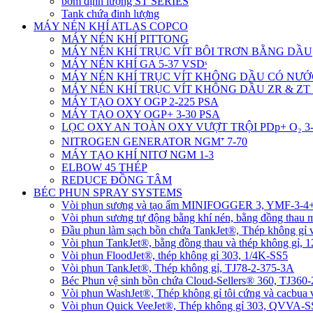
bơm định lượng ST SERIES
Tank chứa đinh lượng
MÁY NÉN KHÍ ATLAS COPCO
MÁY NÉN KHÍ PITTONG
MÁY NÉN KHÍ TRỤC VÍT BÔI TRƠN BẰNG DẦU
MÁY NÉN KHÍ GA 5-37 VSDˢ
MÁY NÉN KHÍ TRỤC VÍT KHÔNG DẦU CÓ NƯỚ
MÁY NÉN KHÍ TRỤC VÍT KHÔNG DẦU ZR & ZT 
MÁY TẠO OXY OGP 2-225 PSA
MÁY TẠO OXY OGP+ 3-30 PSA
LỌC OXY AN TOÀN OXY VƯỢT TRỘI PDp+ O₂ 3-
NITROGEN GENERATOR NGM⁺ 7-70
MÁY TẠO KHÍ NITƠ NGM 1-3
ELBOW 45 THÉP
REDUCE ĐỒNG TÂM
BÉC PHUN SPRAY SYSTEMS
Vòi phun sương và tạo ẩm MINIFOGGER 3, YMF-3-
Vòi phun sương tự động bằng khí nén, bằng đồng tha
Đầu phun làm sạch bồn chứa TankJet®, Thép không gỉ
Vòi phun TankJet®, bằng đồng thau và thép không gỉ, 
Vòi phun FloodJet®, thép không gỉ 303, 1/4K-SS5
Vòi phun TankJet®, Thép không gỉ, TJ78-2-375-3A
Béc Phun vệ sinh bồn chứa Cloud-Sellers® 360, TJ36
Vòi phun WashJet®, Thép không gỉ tôi cứng và cacbu
Vòi phun Quick VeeJet®, Thép không gỉ 303, QVVA-