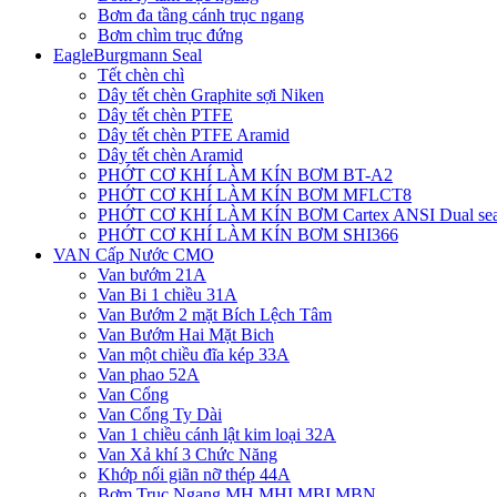
Bơm đa tầng cánh trục ngang
Bơm chìm trục đứng
EagleBurgmann Seal
Tết chèn chì
Dây tết chèn Graphite sợi Niken
Dây tết chèn PTFE
Dây tết chèn PTFE Aramid
Dây tết chèn Aramid
PHỚT CƠ KHÍ LÀM KÍN BƠM BT-A2
PHỚT CƠ KHÍ LÀM KÍN BƠM MFLCT8
PHỚT CƠ KHÍ LÀM KÍN BƠM Cartex ANSI Dual sea
PHỚT CƠ KHÍ LÀM KÍN BƠM SHI366
VAN Cấp Nước CMO
Van bướm 21A
Van Bi 1 chiều 31A
Van Bướm 2 mặt Bích Lệch Tâm
Van Bướm Hai Mặt Bich
Van một chiều đĩa kép 33A
Van phao 52A
Van Cổng
Van Cổng Ty Dài
Van 1 chiều cánh lật kim loại 32A
Van Xả khí 3 Chức Năng
Khớp nối giãn nỡ thép 44A
Bơm Trục Ngang MH,MHI,MBI,MBN