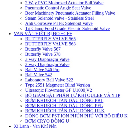
2 Way PVC Motorized Actuator Ball Valve
Pneumatic Control Angle Seat Valve
Beer Machinery Pneumatic Actuator Filling Valve
Steam Solenoid valve - Stainless Steel
Anti Corrosive PTFE Solenoid Valve
Tri Clamp Food Grade Electric Solenoid Valve
VAN VÀ THIẾT BỊ ĐO +GF+
BUTTERFLY VALVE 565
BUTTERFLY VALVE 563
Butterfly Valve 567
Butterfly Valve 578
3-way Diaphragm Valve
2-way Diaphragm Valve
Ball Valve 546 Pro
Ball Valve 542
Laboratory Ball Valve 522
Type 2551 Magmeter Blind Version
Ultrasonic Flowmeter GF U1000 V2
BỘ GIÁM SÁT PHÂN TỬ KHÍ QULEE VÀ YTP
BƠM KHUẾCH TÁN DẦU DÒNG PBL
BƠM KHUẾCH TÁN DẦU DÒNG PFL
BƠM KHUẾCH TÁN DẦU DÒNG ULK
DÒNG BƠM PST ION PHÚN PHỦ VỚI BỘ ĐIỀU 
BƠM CRYO DÒNG U
Xi Lanh - Van Khí Nén