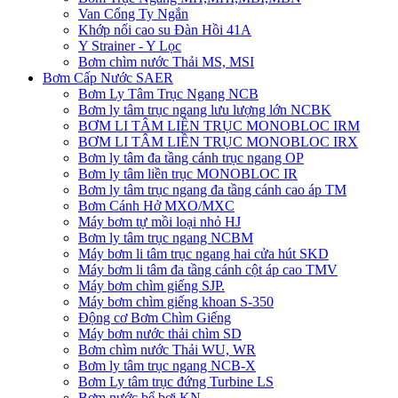
Van Cổng Ty Ngắn
Khớp nối cao su Đàn Hồi 41A
Y Strainer - Y Lọc
Bơm chìm nước Thải MS, MSI
Bơm Cấp Nước SAER
Bơm Ly Tâm Trục Ngang NCB
Bơm ly tâm trục ngang lưu lượng lớn NCBK
BƠM LI TÂM LIỀN TRỤC MONOBLOC IRM
BƠM LI TÂM LIỀN TRỤC MONOBLOC IRX
Bơm ly tâm đa tầng cánh trục ngang OP
Bơm ly tâm liền trục MONOBLOC IR
Bơm ly tâm trục ngang đa tầng cánh cao áp TM
Bơm Cánh Hở MXO/MXC
Máy bơm tự mồi loại nhỏ HJ
Bơm ly tâm trục ngang NCBM
Máy bơm li tâm trục ngang hai cửa hút SKD
​Máy bơm li tâm đa tầng cánh cột áp cao TMV
Máy bơm chìm giếng SJP.
Máy bơm chìm giếng khoan S-350
Động cơ Bơm Chìm Giếng
​Máy bơm nước thải chìm SD
Bơm chìm nước Thải WU, WR
Bơm ly tâm trục ngang NCB-X
Bơm Ly tâm trục đứng Turbine LS
Bơm nước bể bơi KN