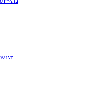
29JAUCO-1/4
 VALVE