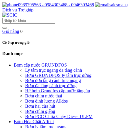
0989795563 - 0984303468 - 0946303468
salesmana
Dịch vụ
Trợ giúp
Giỏ hàng
0
Có 0 sp trong giỏ
Danh mục
Bơm cấp nước GRUNDFOS
Ly tâm trục ngang đa tầng cánh
Bơm GRUNDFOS ly tâm trục đứng
Bơm đơn tầng cánh trục ngang
Bơm đa tầng cánh trục đứng
Hệ bơm Grundfos cấp nước tăng áp
Bơm chìm nước thải
Bơm định lượng Alldos
Bơm hai cửa hút
Bơm chìm giếng
Bơm PCC Chữa Cháy Diesel ULFM
Bơm Hóa Chất Affetti
Bơm ly tâm trục ngang