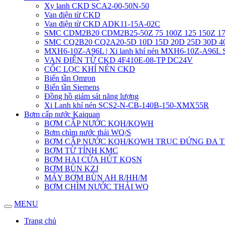
Xy lanh CKD SCA2-00-50N-50
Van điện từ CKD
Van điện từ CKD ADK11-15A-02C
SMC CDM2B20 CDM2B25-50Z 75 100Z 125 150Z 17
SMC CQ2B20 CQ2A20-5D 10D 15D 20D 25D 30D 
MXH6-10Z-A96L | Xi lanh khí nén MXH6-10Z-A96L
VAN ĐIỆN TỪ CKD 4F410E-08-TP DC24V
CỐC LỌC KHÍ NÉN CKD
Biến tần Omron
Biến tần Siemens
Đồng hồ giám sát năng lượng
Xi Lanh khí nén SCS2-N-CB-140B-150-XMX55R
Bơm cấp nước Kaiquan
BƠM CẤP NƯỚC KQH/KQWH
Bơm chìm nước thải WQ/S
BƠM CẤP NƯỚC KQH/KQWH TRỤC ĐỨNG ĐA 
BƠM TỪ TÍNH KMC
BƠM HAI CỬA HÚT KQSN
BƠM BÙN KZJ
MÁY BƠM BÙN AH R/HH/M
BƠM CHÌM NƯỚC THẢI WQ
MENU
Trang chủ