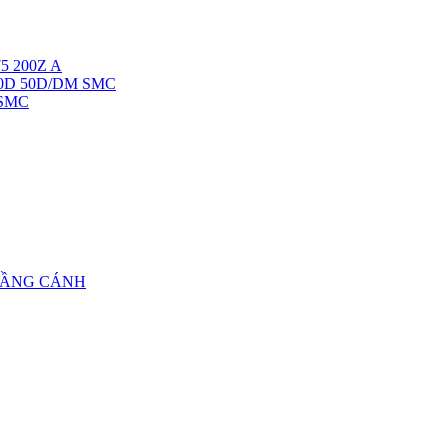
5 200Z A
40D 50D/DM SMC
 SMC
TẦNG CÁNH