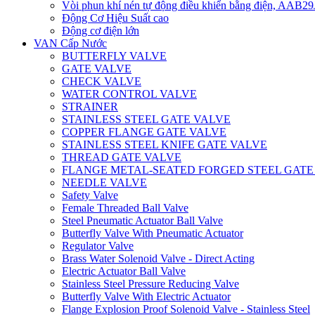
Vòi phun khí nén tự động điều khiển bằng điện, AAB
Động Cơ Hiệu Suất cao
Động cơ điện lớn
VAN Cấp Nước
BUTTERFLY VALVE
GATE VALVE
CHECK VALVE
WATER CONTROL VALVE
STRAINER
STAINLESS STEEL GATE VALVE
COPPER FLANGE GATE VALVE
STAINLESS STEEL KNIFE GATE VALVE
THREAD GATE VALVE
FLANGE METAL-SEATED FORGED STEEL GATE
NEEDLE VALVE
Safety Valve
Female Threaded Ball Valve
Steel Pneumatic Actuator Ball Valve
Butterfly Valve With Pneumatic Actuator
Regulator Valve
Brass Water Solenoid Valve - Direct Acting
Electric Actuator Ball Valve
Stainless Steel Pressure Reducing Valve
Butterfly Valve With Electric Actuator
Flange Explosion Proof Solenoid Valve - Stainless Steel