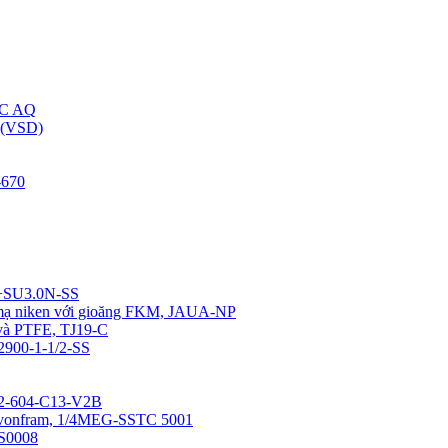
C AQ
(VSD)
670
4+SU3.0N-SS
u mạ niken với gioăng FKM, JAUA-NP
 và PTFE, TJ19-C
12900-1-1/2-SS
0-2-604-C13-V2B
a vonfram, 1/4MEG-SSTC 5001
SS0008