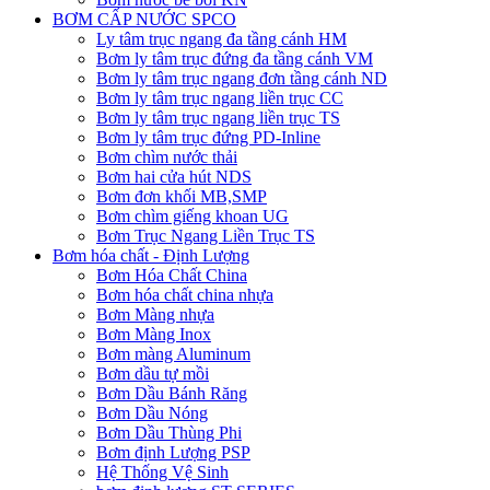
BƠM CẤP NƯỚC SPCO
Ly tâm trục ngang đa tầng cánh HM
Bơm ly tâm trục đứng đa tầng cánh VM
Bơm ly tâm trục ngang đơn tầng cánh ND
Bơm ly tâm trục ngang liền trục CC
Bơm ly tâm trục ngang liền trục TS
Bơm ly tâm trục đứng PD-Inline
Bơm chìm nước thải
Bơm hai cửa hút NDS
Bơm đơn khối MB,SMP
Bơm chìm giếng khoan UG
Bơm Trục Ngang Liền Trục TS
Bơm hóa chất - Định Lượng
Bơm Hóa Chất China
Bơm hóa chất china nhựa
Bơm Màng nhựa
Bơm Màng Inox
Bơm màng Aluminum
Bơm dầu tự mồi
Bơm Dầu Bánh Răng
Bơm Dầu Nóng
Bơm Dầu Thùng Phi
Bơm định Lượng PSP
Hệ Thống Vệ Sinh