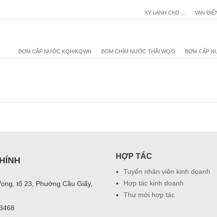
XY LANH CKD ...
VAN ĐIỆ
BƠM CẤP NƯỚC KQH/KQWH
BƠM CHÌM NƯỚC THẢI WQ/S
BƠM CẤP N
HỢP TÁC
HÍNH
Tuyển nhân viên kinh doanh
Hợp tác kinh doanh
Vọng, tổ 23, Phường Cầu Giấy,
Thư mời hợp tác
03468