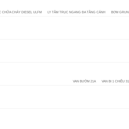
 CHỮA CHÁY DIESEL ULFM
LY TÂM TRỤC NGANG ĐA TẦNG CÁNH
BƠM GRUN
VAN BƯỚM 21A
VAN BI 1 CHIỀU 3