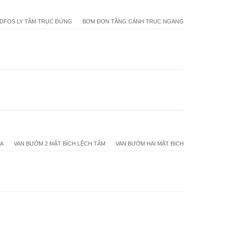
DFOS LY TÂM TRỤC ĐỨNG
BƠM ĐƠN TẦNG CÁNH TRỤC NGANG
1A
VAN BƯỚM 2 MẶT BÍCH LỆCH TÂM
VAN BƯỚM HAI MẶT BICH