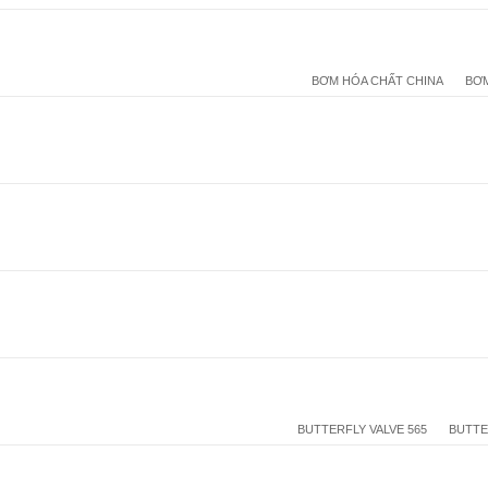
BƠM HÓA CHẤT CHINA
BƠM
BUTTERFLY VALVE 565
BUTTE