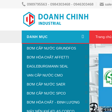
0989795563 - 0984303468 - 0946303468
sale
DANH MỤC
Trang chủ
BƠM CẤP NƯỚC GRUNDFOS
BƠM HÓA CHẤT AFFETTI
EAGLEBURGMANN SEAL
VAN CẤP NƯỚC CMO
BƠM CẤP NƯỚC SAER
BƠM CẤP NƯỚC SPCO
BƠM HÓA CHẤT - ĐỊNH LƯỢNG
MÁY NÉN KHÍ ATLAS COPCO