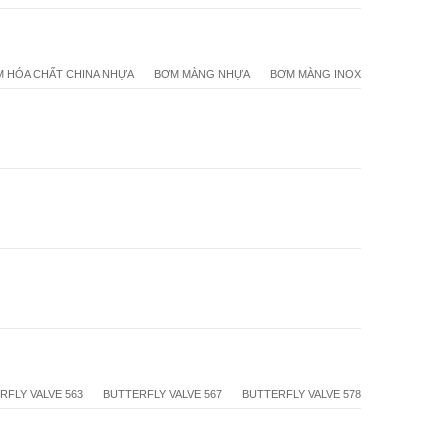
 HÓA CHẤT CHINA NHỰA
BƠM MÀNG NHỰA
BƠM MÀNG INOX
RFLY VALVE 563
BUTTERFLY VALVE 567
BUTTERFLY VALVE 578