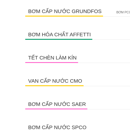
BƠM CẤP NƯỚC GRUNDFOS
BƠM PCC
BƠM HÓA CHẤT AFFETTI
TẾT CHÈN LÀM KÍN
VAN CẤP NƯỚC CMO
BƠM CẤP NƯỚC SAER
BƠM CẤP NƯỚC SPCO