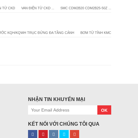
N TỪ CKD
VAN ĐIỆN TỪ CKD ...
SMC CDM2B20 CDM2B25-50Z ...
ƯỚC KQH/KQWH TRỤC ĐỨNG ĐA TẦNG CÁNH
BƠM TỪ TÍNH KMC
NHẬN TIN KHUYẾN MẠI
OK
KẾT NỐI VỚI CHÚNG TÔI QUA