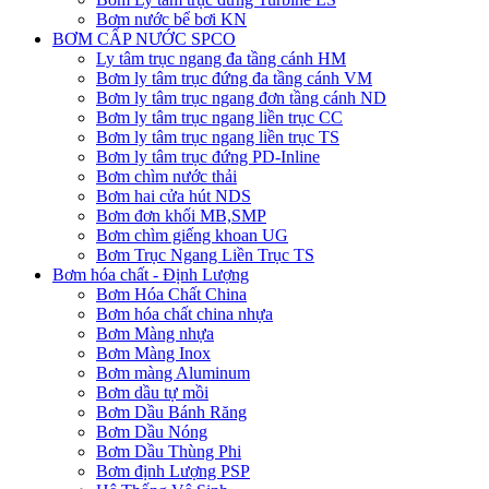
Bơm nước bể bơi KN
BƠM CẤP NƯỚC SPCO
Ly tâm trục ngang đa tầng cánh HM
Bơm ly tâm trục đứng đa tầng cánh VM
Bơm ly tâm trục ngang đơn tầng cánh ND
Bơm ly tâm trục ngang liền trục CC
Bơm ly tâm trục ngang liền trục TS
Bơm ly tâm trục đứng PD-Inline
Bơm chìm nước thải
Bơm hai cửa hút NDS
Bơm đơn khối MB,SMP
Bơm chìm giếng khoan UG
Bơm Trục Ngang Liền Trục TS
Bơm hóa chất - Định Lượng
Bơm Hóa Chất China
Bơm hóa chất china nhựa
Bơm Màng nhựa
Bơm Màng Inox
Bơm màng Aluminum
Bơm dầu tự mồi
Bơm Dầu Bánh Răng
Bơm Dầu Nóng
Bơm Dầu Thùng Phi
Bơm định Lượng PSP