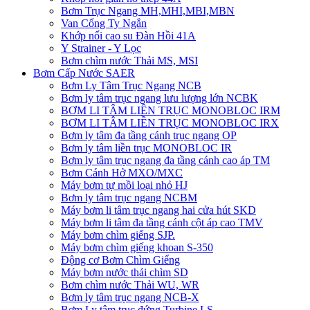
Bơm Trục Ngang MH,MHI,MBI,MBN
Van Cổng Ty Ngắn
Khớp nối cao su Đàn Hồi 41A
Y Strainer - Y Lọc
Bơm chìm nước Thải MS, MSI
Bơm Cấp Nước SAER
Bơm Ly Tâm Trục Ngang NCB
Bơm ly tâm trục ngang lưu lượng lớn NCBK
BƠM LI TÂM LIỀN TRỤC MONOBLOC IRM
BƠM LI TÂM LIỀN TRỤC MONOBLOC IRX
Bơm ly tâm đa tầng cánh trục ngang OP
Bơm ly tâm liền trục MONOBLOC IR
Bơm ly tâm trục ngang đa tầng cánh cao áp TM
Bơm Cánh Hở MXO/MXC
Máy bơm tự mồi loại nhỏ HJ
Bơm ly tâm trục ngang NCBM
Máy bơm li tâm trục ngang hai cửa hút SKD
​Máy bơm li tâm đa tầng cánh cột áp cao TMV
Máy bơm chìm giếng SJP.
Máy bơm chìm giếng khoan S-350
Động cơ Bơm Chìm Giếng
​Máy bơm nước thải chìm SD
Bơm chìm nước Thải WU, WR
Bơm ly tâm trục ngang NCB-X
Bơm Ly tâm trục đứng Turbine LS