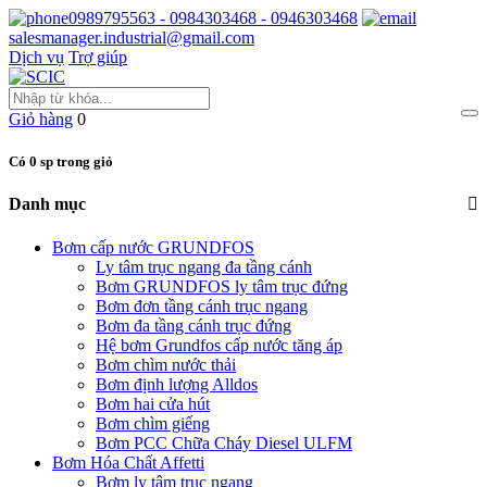
0989795563 - 0984303468 - 0946303468
salesmanager.industrial@gmail.com
Dịch vụ
Trợ giúp
Giỏ hàng
0
Có 0 sp trong giỏ
Danh mục
Bơm cấp nước GRUNDFOS
Ly tâm trục ngang đa tầng cánh
Bơm GRUNDFOS ly tâm trục đứng
Bơm đơn tầng cánh trục ngang
Bơm đa tầng cánh trục đứng
Hệ bơm Grundfos cấp nước tăng áp
Bơm chìm nước thải
Bơm định lượng Alldos
Bơm hai cửa hút
Bơm chìm giếng
Bơm PCC Chữa Cháy Diesel ULFM
Bơm Hóa Chất Affetti
Bơm ly tâm trục ngang