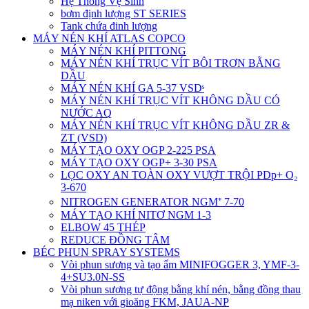
Hệ Thống Vệ Sinh
bơm định lượng ST SERIES
Tank chứa đinh lượng
MÁY NÉN KHÍ ATLAS COPCO
MÁY NÉN KHÍ PITTONG
MÁY NÉN KHÍ TRỤC VÍT BÔI TRƠN BẰNG
DẦU
MÁY NÉN KHÍ GA 5-37 VSDˢ
MÁY NÉN KHÍ TRỤC VÍT KHÔNG DẦU CÓ
NƯỚC AQ
MÁY NÉN KHÍ TRỤC VÍT KHÔNG DẦU ZR &
ZT (VSD)
MÁY TẠO OXY OGP 2-225 PSA
MÁY TẠO OXY OGP+ 3-30 PSA
LỌC OXY AN TOÀN OXY VƯỢT TRỘI PDp+ O₂
3-670
NITROGEN GENERATOR NGM⁺ 7-70
MÁY TẠO KHÍ NITƠ NGM 1-3
ELBOW 45 THÉP
REDUCE ĐỒNG TÂM
BÉC PHUN SPRAY SYSTEMS
Vòi phun sương và tạo ẩm MINIFOGGER 3, YMF-3-
4+SU3.0N-SS
Vòi phun sương tự động bằng khí nén, bằng đồng thau
mạ niken với gioăng FKM, JAUA-NP