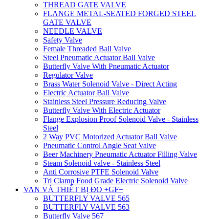
THREAD GATE VALVE
FLANGE METAL-SEATED FORGED STEEL
GATE VALVE
NEEDLE VALVE
Safety Valve
Female Threaded Ball Valve
Steel Pneumatic Actuator Ball Valve
Butterfly Valve With Pneumatic Actuator
Regulator Valve
Brass Water Solenoid Valve - Direct Acting
Electric Actuator Ball Valve
Stainless Steel Pressure Reducing Valve
Butterfly Valve With Electric Actuator
Flange Explosion Proof Solenoid Valve - Stainless
Steel
2 Way PVC Motorized Actuator Ball Valve
Pneumatic Control Angle Seat Valve
Beer Machinery Pneumatic Actuator Filling Valve
Steam Solenoid valve - Stainless Steel
Anti Corrosive PTFE Solenoid Valve
Tri Clamp Food Grade Electric Solenoid Valve
VAN VÀ THIẾT BỊ ĐO +GF+
BUTTERFLY VALVE 565
BUTTERFLY VALVE 563
Butterfly Valve 567