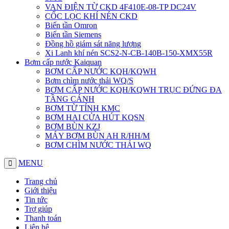
VAN ĐIỆN TỪ CKD 4F410E-08-TP DC24V
CỐC LỌC KHÍ NÉN CKD
Biến tần Omron
Biến tần Siemens
Đồng hồ giám sát năng lượng
Xi Lanh khí nén SCS2-N-CB-140B-150-XMX55R
Bơm cấp nước Kaiquan
BƠM CẤP NƯỚC KQH/KQWH
Bơm chìm nước thải WQ/S
BƠM CẤP NƯỚC KQH/KQWH TRỤC ĐỨNG ĐA
TẦNG CÁNH
BƠM TỪ TÍNH KMC
BƠM HAI CỬA HÚT KQSN
BƠM BÙN KZJ
MÁY BƠM BÙN AH R/HH/M
BƠM CHÌM NƯỚC THẢI WQ
MENU
Trang chủ
Giới thiệu
Tin tức
Trợ giúp
Thanh toán
Liên hệ