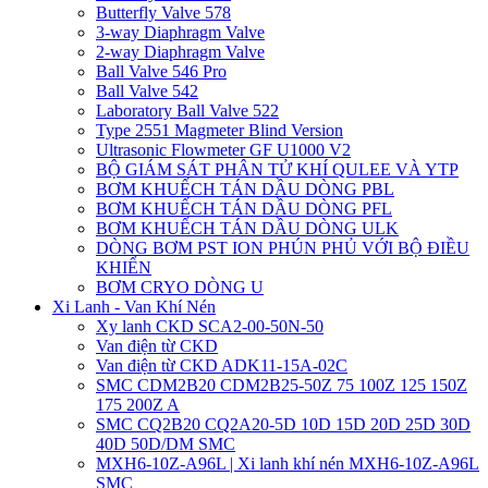
Butterfly Valve 578
3-way Diaphragm Valve
2-way Diaphragm Valve
Ball Valve 546 Pro
Ball Valve 542
Laboratory Ball Valve 522
Type 2551 Magmeter Blind Version
Ultrasonic Flowmeter GF U1000 V2
BỘ GIÁM SÁT PHÂN TỬ KHÍ QULEE VÀ YTP
BƠM KHUẾCH TÁN DẦU DÒNG PBL
BƠM KHUẾCH TÁN DẦU DÒNG PFL
BƠM KHUẾCH TÁN DẦU DÒNG ULK
DÒNG BƠM PST ION PHÚN PHỦ VỚI BỘ ĐIỀU
KHIỂN
BƠM CRYO DÒNG U
Xi Lanh - Van Khí Nén
Xy lanh CKD SCA2-00-50N-50
Van điện từ CKD
Van điện từ CKD ADK11-15A-02C
SMC CDM2B20 CDM2B25-50Z 75 100Z 125 150Z
175 200Z A
SMC CQ2B20 CQ2A20-5D 10D 15D 20D 25D 30D
40D 50D/DM SMC
MXH6-10Z-A96L | Xi lanh khí nén MXH6-10Z-A96L
SMC