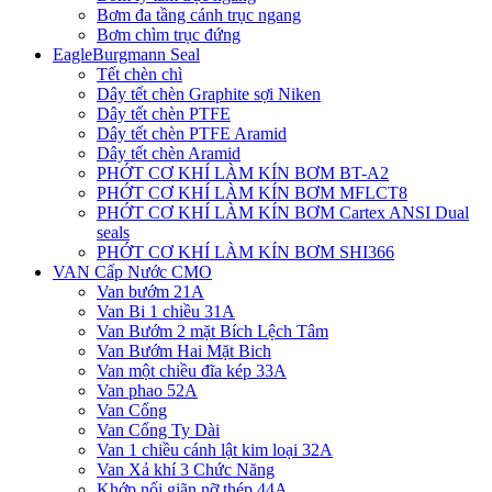
Bơm đa tầng cánh trục ngang
Bơm chìm trục đứng
EagleBurgmann Seal
Tết chèn chì
Dây tết chèn Graphite sợi Niken
Dây tết chèn PTFE
Dây tết chèn PTFE Aramid
Dây tết chèn Aramid
PHỚT CƠ KHÍ LÀM KÍN BƠM BT-A2
PHỚT CƠ KHÍ LÀM KÍN BƠM MFLCT8
PHỚT CƠ KHÍ LÀM KÍN BƠM Cartex ANSI Dual
seals
PHỚT CƠ KHÍ LÀM KÍN BƠM SHI366
VAN Cấp Nước CMO
Van bướm 21A
Van Bi 1 chiều 31A
Van Bướm 2 mặt Bích Lệch Tâm
Van Bướm Hai Mặt Bich
Van một chiều đĩa kép 33A
Van phao 52A
Van Cổng
Van Cổng Ty Dài
Van 1 chiều cánh lật kim loại 32A
Van Xả khí 3 Chức Năng
Khớp nối giãn nỡ thép 44A