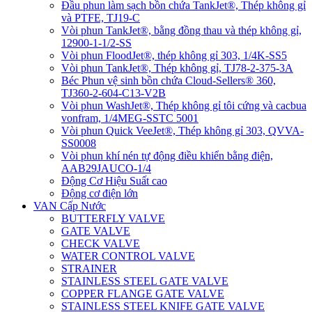
Đầu phun làm sạch bồn chứa TankJet®, Thép không gỉ
và PTFE, TJ19-C
Vòi phun TankJet®, bằng đồng thau và thép không gỉ,
12900-1-1/2-SS
Vòi phun FloodJet®, thép không gỉ 303, 1/4K-SS5
Vòi phun TankJet®, Thép không gỉ, TJ78-2-375-3A
Béc Phun vệ sinh bồn chứa Cloud-Sellers® 360,
TJ360-2-604-C13-V2B
Vòi phun WashJet®, Thép không gỉ tôi cứng và cacbua
vonfram, 1/4MEG-SSTC 5001
Vòi phun Quick VeeJet®, Thép không gỉ 303, QVVA-
SS0008
Vòi phun khí nén tự động điều khiển bằng điện,
AAB29JAUCO-1/4
Động Cơ Hiệu Suất cao
Động cơ điện lớn
VAN Cấp Nước
BUTTERFLY VALVE
GATE VALVE
CHECK VALVE
WATER CONTROL VALVE
STRAINER
STAINLESS STEEL GATE VALVE
COPPER FLANGE GATE VALVE
STAINLESS STEEL KNIFE GATE VALVE