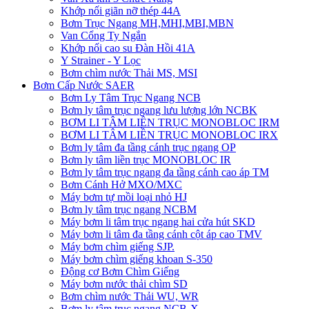
Khớp nối giãn nỡ thép 44A
Bơm Trục Ngang MH,MHI,MBI,MBN
Van Cổng Ty Ngắn
Khớp nối cao su Đàn Hồi 41A
Y Strainer - Y Lọc
Bơm chìm nước Thải MS, MSI
Bơm Cấp Nước SAER
Bơm Ly Tâm Trục Ngang NCB
Bơm ly tâm trục ngang lưu lượng lớn NCBK
BƠM LI TÂM LIỀN TRỤC MONOBLOC IRM
BƠM LI TÂM LIỀN TRỤC MONOBLOC IRX
Bơm ly tâm đa tầng cánh trục ngang OP
Bơm ly tâm liền trục MONOBLOC IR
Bơm ly tâm trục ngang đa tầng cánh cao áp TM
Bơm Cánh Hở MXO/MXC
Máy bơm tự mồi loại nhỏ HJ
Bơm ly tâm trục ngang NCBM
Máy bơm li tâm trục ngang hai cửa hút SKD
​Máy bơm li tâm đa tầng cánh cột áp cao TMV
Máy bơm chìm giếng SJP.
Máy bơm chìm giếng khoan S-350
Động cơ Bơm Chìm Giếng
​Máy bơm nước thải chìm SD
Bơm chìm nước Thải WU, WR
Bơm ly tâm trục ngang NCB-X