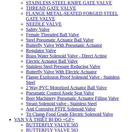
STAINLESS STEEL KNIFE GATE VALVE
THREAD GATE VALVE
FLANGE METAL-SEATED FORGED STEEL
GATE VALVE
NEEDLE VALVE
Safety Valve
Female Threaded Ball Valve
Steel Pneumatic Actuator Ball Valve
Butterfly Valve With Pneumatic Actuator
Regulator Valve
Brass Water Solenoid Valve - Direct Acting
Electric Actuator Ball Valve
Stainless Steel Pressure Reducing Valve
Butterfly Valve With Electric Actuator
Flange Explosion Proof Solenoid Valve - Stainless
Steel
2 Way PVC Motorized Actuator Ball Valve
Pneumatic Control Angle Seat Valve
Beer Machinery Pneumatic Actuator Filling Valve
Steam Solenoid valve - Stainless Steel
Anti Corrosive PTFE Solenoid Valve
Tri Clamp Food Grade Electric Solenoid Valve
VAN VÀ THIẾT BỊ ĐO +GF+
BUTTERFLY VALVE 565
BUTTERFLY VALVE 563