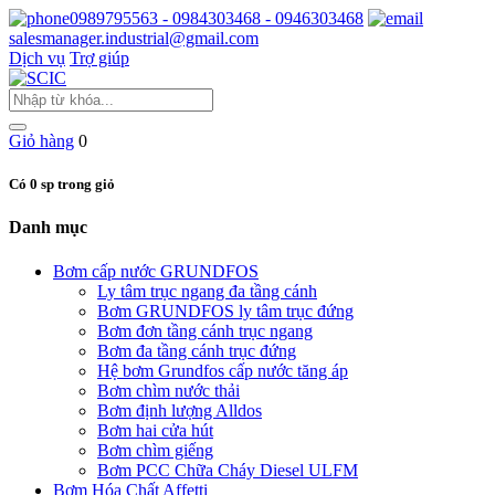
0989795563 - 0984303468 - 0946303468
salesmanager.industrial@gmail.com
Dịch vụ
Trợ giúp
Giỏ hàng
0
Có 0 sp trong giỏ
Danh mục
Bơm cấp nước GRUNDFOS
Ly tâm trục ngang đa tầng cánh
Bơm GRUNDFOS ly tâm trục đứng
Bơm đơn tầng cánh trục ngang
Bơm đa tầng cánh trục đứng
Hệ bơm Grundfos cấp nước tăng áp
Bơm chìm nước thải
Bơm định lượng Alldos
Bơm hai cửa hút
Bơm chìm giếng
Bơm PCC Chữa Cháy Diesel ULFM
Bơm Hóa Chất Affetti