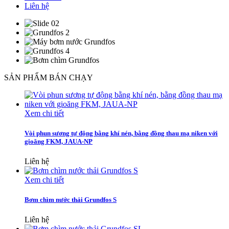
Liên hệ
SẢN PHẨM BÁN CHẠY
Xem chi tiết
Vòi phun sương tự động bằng khí nén, bằng đồng thau mạ niken với
gioăng FKM, JAUA-NP
Liên hệ
Xem chi tiết
Bơm chìm nước thải Grundfos S
Liên hệ