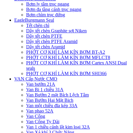
Bơm ly tâm trục ngang
Bơm đa tầng cánh trục ngang
Bơm chìm trục đứng
EagleBurgmann Seal
Tết chèn chì
Dây tết chèn Graphite sợi Niken
Dây tết chèn PTFE
Dây tết chèn PTFE Aramid
Dây tết chèn Aramid
PHỚT CƠ KHÍ LÀM KÍN BƠM BT-A2
PHỚT CƠ KHÍ LÀM KÍN BƠM MFLCT8
PHỚT CƠ KHÍ LÀM KÍN BƠM Cartex ANSI Dual
seals
PHỚT CƠ KHÍ LÀM KÍN BƠM SHI366
VAN Cấp Nước CMO
Van bướm 21A
Van Bi 1 chiều 31A
Van Bướm 2 mặt Bích Lệch Tâm
Van Bướm Hai Mặt Bich
Van một chiều đĩa kép 33A
Van phao 52A
Van Cổng
Van Cổng Ty Dài
Van 1 chiều cánh lật kim loại 32A
Van Xả khí 3 Chức Năng