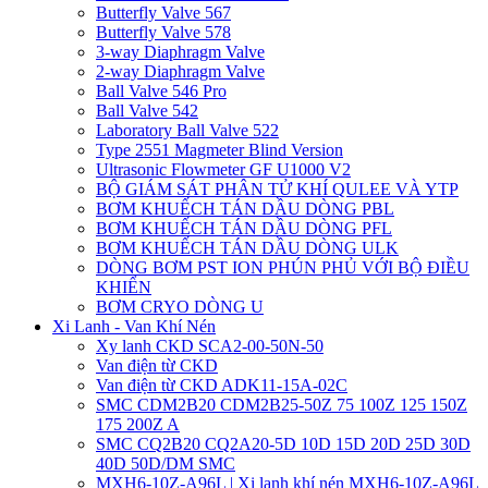
Butterfly Valve 567
Butterfly Valve 578
3-way Diaphragm Valve
2-way Diaphragm Valve
Ball Valve 546 Pro
Ball Valve 542
Laboratory Ball Valve 522
Type 2551 Magmeter Blind Version
Ultrasonic Flowmeter GF U1000 V2
BỘ GIÁM SÁT PHÂN TỬ KHÍ QULEE VÀ YTP
BƠM KHUẾCH TÁN DẦU DÒNG PBL
BƠM KHUẾCH TÁN DẦU DÒNG PFL
BƠM KHUẾCH TÁN DẦU DÒNG ULK
DÒNG BƠM PST ION PHÚN PHỦ VỚI BỘ ĐIỀU
KHIỂN
BƠM CRYO DÒNG U
Xi Lanh - Van Khí Nén
Xy lanh CKD SCA2-00-50N-50
Van điện từ CKD
Van điện từ CKD ADK11-15A-02C
SMC CDM2B20 CDM2B25-50Z 75 100Z 125 150Z
175 200Z A
SMC CQ2B20 CQ2A20-5D 10D 15D 20D 25D 30D
40D 50D/DM SMC
MXH6-10Z-A96L | Xi lanh khí nén MXH6-10Z-A96L