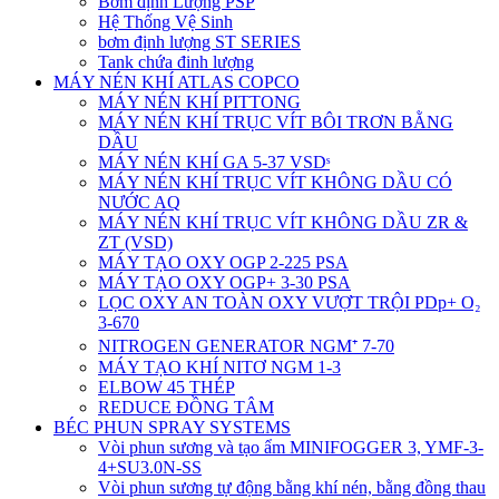
Bơm định Lượng PSP
Hệ Thống Vệ Sinh
bơm định lượng ST SERIES
Tank chứa đinh lượng
MÁY NÉN KHÍ ATLAS COPCO
MÁY NÉN KHÍ PITTONG
MÁY NÉN KHÍ TRỤC VÍT BÔI TRƠN BẰNG
DẦU
MÁY NÉN KHÍ GA 5-37 VSDˢ
MÁY NÉN KHÍ TRỤC VÍT KHÔNG DẦU CÓ
NƯỚC AQ
MÁY NÉN KHÍ TRỤC VÍT KHÔNG DẦU ZR &
ZT (VSD)
MÁY TẠO OXY OGP 2-225 PSA
MÁY TẠO OXY OGP+ 3-30 PSA
LỌC OXY AN TOÀN OXY VƯỢT TRỘI PDp+ O₂
3-670
NITROGEN GENERATOR NGM⁺ 7-70
MÁY TẠO KHÍ NITƠ NGM 1-3
ELBOW 45 THÉP
REDUCE ĐỒNG TÂM
BÉC PHUN SPRAY SYSTEMS
Vòi phun sương và tạo ẩm MINIFOGGER 3, YMF-3-
4+SU3.0N-SS
Vòi phun sương tự động bằng khí nén, bằng đồng thau