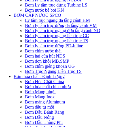
Bơm Ly tâm trục đứng Turbine LS
Bơm nước bể bơi KN
BƠM CẤP NƯỚC SPCO
Ly tâm trục ngang đa tầng cánh HM
Bơm ly tâm trục đứng đa tầng cánh VM
Bơm ly tâm trục ngang đơn tầng cánh ND
Bơm ly tâm trục ngang liền trục CC
Bơm ly tâm trục ngang liền trục TS
Bơm ly tâm trục đứng PD-Inline
Bơm chìm nước thải
Bơm hai cửa hút NDS
Bơm đơn khối MB,SMP
Bơm chìm giếng khoan UG
Bơm Trục Ngang Liền Trục TS
Bơm hóa chất - Định Lượng
Bơm Hóa Chất China
Bơm hóa chất china nhựa
Bơm Màng nhựa
Bơm Màng Inox
Bơm màng Aluminum
Bơm dầu tự mồi
Bơm Dầu Bánh Răng
Bơm Dầu Nóng
Bơm Dầu Thùng Phi