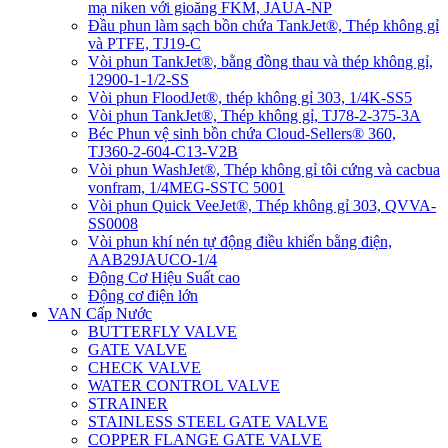
mạ niken với gioăng FKM, JAUA-NP
Đầu phun làm sạch bồn chứa TankJet®, Thép không gỉ
và PTFE, TJ19-C
Vòi phun TankJet®, bằng đồng thau và thép không gỉ,
12900-1-1/2-SS
Vòi phun FloodJet®, thép không gỉ 303, 1/4K-SS5
Vòi phun TankJet®, Thép không gỉ, TJ78-2-375-3A
Béc Phun vệ sinh bồn chứa Cloud-Sellers® 360,
TJ360-2-604-C13-V2B
Vòi phun WashJet®, Thép không gỉ tôi cứng và cacbua
vonfram, 1/4MEG-SSTC 5001
Vòi phun Quick VeeJet®, Thép không gỉ 303, QVVA-
SS0008
Vòi phun khí nén tự động điều khiển bằng điện,
AAB29JAUCO-1/4
Động Cơ Hiệu Suất cao
Động cơ điện lớn
VAN Cấp Nước
BUTTERFLY VALVE
GATE VALVE
CHECK VALVE
WATER CONTROL VALVE
STRAINER
STAINLESS STEEL GATE VALVE
COPPER FLANGE GATE VALVE