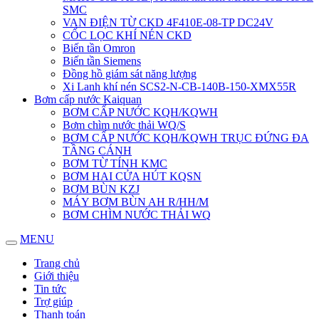
SMC
VAN ĐIỆN TỪ CKD 4F410E-08-TP DC24V
CỐC LỌC KHÍ NÉN CKD
Biến tần Omron
Biến tần Siemens
Đồng hồ giám sát năng lượng
Xi Lanh khí nén SCS2-N-CB-140B-150-XMX55R
Bơm cấp nước Kaiquan
BƠM CẤP NƯỚC KQH/KQWH
Bơm chìm nước thải WQ/S
BƠM CẤP NƯỚC KQH/KQWH TRỤC ĐỨNG ĐA
TẦNG CÁNH
BƠM TỪ TÍNH KMC
BƠM HAI CỬA HÚT KQSN
BƠM BÙN KZJ
MÁY BƠM BÙN AH R/HH/M
BƠM CHÌM NƯỚC THẢI WQ
MENU
Trang chủ
Giới thiệu
Tin tức
Trợ giúp
Thanh toán