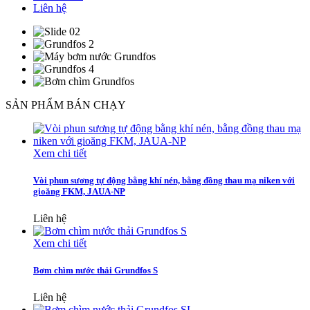
Liên hệ
SẢN PHẨM BÁN CHẠY
Xem chi tiết
Vòi phun sương tự động bằng khí nén, bằng đồng thau mạ niken với
gioăng FKM, JAUA-NP
Liên hệ
Xem chi tiết
Bơm chìm nước thải Grundfos S
Liên hệ