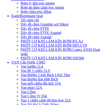
Bơm ly tâm trục ngang
Bơm đa tầng cánh trục ngang
Bơm chìm trục đứng
EagleBurgmann Seal
Tết chèn chì
Dây tết chèn Graphite sợi Niken
Dây tết chèn PTFE
Dây tết chèn PTFE Aramid
Dây tết chèn Aramid
PHỚT CƠ KHÍ LÀM KÍN BƠM BT-A2
PHỚT CƠ KHÍ LÀM KÍN BƠM MFLCT8
PHỚT CƠ KHÍ LÀM KÍN BƠM Cartex ANSI Dual
seals
PHỚT CƠ KHÍ LÀM KÍN BƠM SHI366
VAN Cấp Nước CMO
Van bướm 21A
Van Bi 1 chiều 31A
Van Bướm 2 mặt Bích Lệch Tâm
Van Bướm Hai Mặt Bich
Van một chiều đĩa kép 33A
Van phao 52A
Van Cổng
Van Cổng Ty Dài
Van 1 chiều cánh lật kim loại 32A
Van Xả khí 3 Chức Năng