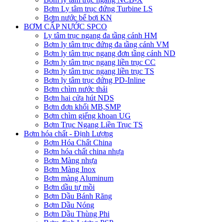
Bơm Ly tâm trục đứng Turbine LS
Bơm nước bể bơi KN
BƠM CẤP NƯỚC SPCO
Ly tâm trục ngang đa tầng cánh HM
Bơm ly tâm trục đứng đa tầng cánh VM
Bơm ly tâm trục ngang đơn tầng cánh ND
Bơm ly tâm trục ngang liền trục CC
Bơm ly tâm trục ngang liền trục TS
Bơm ly tâm trục đứng PD-Inline
Bơm chìm nước thải
Bơm hai cửa hút NDS
Bơm đơn khối MB,SMP
Bơm chìm giếng khoan UG
Bơm Trục Ngang Liền Trục TS
Bơm hóa chất - Định Lượng
Bơm Hóa Chất China
Bơm hóa chất china nhựa
Bơm Màng nhựa
Bơm Màng Inox
Bơm màng Aluminum
Bơm dầu tự mồi
Bơm Dầu Bánh Răng
Bơm Dầu Nóng
Bơm Dầu Thùng Phi