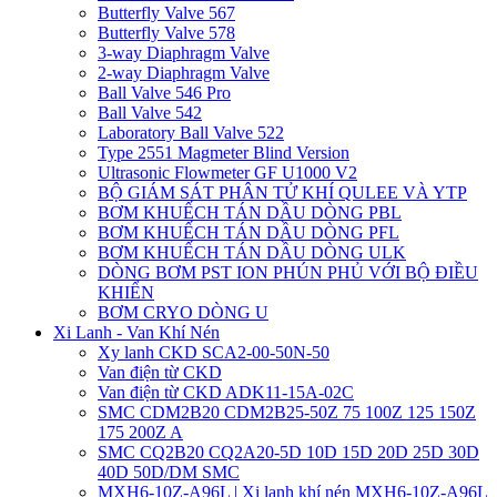
Butterfly Valve 567
Butterfly Valve 578
3-way Diaphragm Valve
2-way Diaphragm Valve
Ball Valve 546 Pro
Ball Valve 542
Laboratory Ball Valve 522
Type 2551 Magmeter Blind Version
Ultrasonic Flowmeter GF U1000 V2
BỘ GIÁM SÁT PHÂN TỬ KHÍ QULEE VÀ YTP
BƠM KHUẾCH TÁN DẦU DÒNG PBL
BƠM KHUẾCH TÁN DẦU DÒNG PFL
BƠM KHUẾCH TÁN DẦU DÒNG ULK
DÒNG BƠM PST ION PHÚN PHỦ VỚI BỘ ĐIỀU
KHIỂN
BƠM CRYO DÒNG U
Xi Lanh - Van Khí Nén
Xy lanh CKD SCA2-00-50N-50
Van điện từ CKD
Van điện từ CKD ADK11-15A-02C
SMC CDM2B20 CDM2B25-50Z 75 100Z 125 150Z
175 200Z A
SMC CQ2B20 CQ2A20-5D 10D 15D 20D 25D 30D
40D 50D/DM SMC
MXH6-10Z-A96L | Xi lanh khí nén MXH6-10Z-A96L