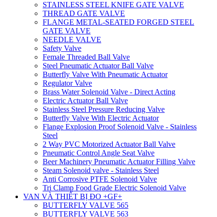
STAINLESS STEEL KNIFE GATE VALVE
THREAD GATE VALVE
FLANGE METAL-SEATED FORGED STEEL
GATE VALVE
NEEDLE VALVE
Safety Valve
Female Threaded Ball Valve
Steel Pneumatic Actuator Ball Valve
Butterfly Valve With Pneumatic Actuator
Regulator Valve
Brass Water Solenoid Valve - Direct Acting
Electric Actuator Ball Valve
Stainless Steel Pressure Reducing Valve
Butterfly Valve With Electric Actuator
Flange Explosion Proof Solenoid Valve - Stainless
Steel
2 Way PVC Motorized Actuator Ball Valve
Pneumatic Control Angle Seat Valve
Beer Machinery Pneumatic Actuator Filling Valve
Steam Solenoid valve - Stainless Steel
Anti Corrosive PTFE Solenoid Valve
Tri Clamp Food Grade Electric Solenoid Valve
VAN VÀ THIẾT BỊ ĐO +GF+
BUTTERFLY VALVE 565
BUTTERFLY VALVE 563