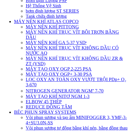
Bơm định Lượng PSP
Hệ Thống Vệ Sinh
bơm định lượng ST SERIES
Tank chứa đinh lượng
MÁY NÉN KHÍ ATLAS COPCO
MÁY NÉN KHÍ PITTONG
MÁY NÉN KHÍ TRỤC VÍT BÔI TRƠN BẰNG
DẦU
MÁY NÉN KHÍ GA 5-37 VSDˢ
MÁY NÉN KHÍ TRỤC VÍT KHÔNG DẦU CÓ
NƯỚC AQ
MÁY NÉN KHÍ TRỤC VÍT KHÔNG DẦU ZR &
ZT (VSD)
MÁY TẠO OXY OGP 2-225 PSA
MÁY TẠO OXY OGP+ 3-30 PSA
LỌC OXY AN TOÀN OXY VƯỢT TRỘI PDp+ O₂
3-670
NITROGEN GENERATOR NGM⁺ 7-70
MÁY TẠO KHÍ NITƠ NGM 1-3
ELBOW 45 THÉP
REDUCE ĐỒNG TÂM
BÉC PHUN SPRAY SYSTEMS
Vòi phun sương và tạo ẩm MINIFOGGER 3, YMF-3-
4+SU3.0N-SS
Vòi phun sương tự động bằng khí nén, bằng đồng thau