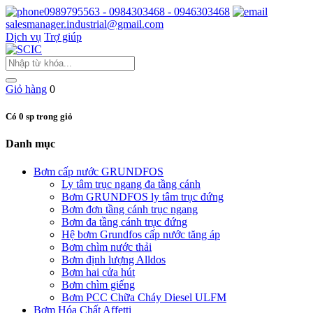
0989795563 - 0984303468 - 0946303468
salesmanager.industrial@gmail.com
Dịch vụ
Trợ giúp
Giỏ hàng
0
Có 0 sp trong giỏ
Danh mục
Bơm cấp nước GRUNDFOS
Ly tâm trục ngang đa tầng cánh
Bơm GRUNDFOS ly tâm trục đứng
Bơm đơn tầng cánh trục ngang
Bơm đa tầng cánh trục đứng
Hệ bơm Grundfos cấp nước tăng áp
Bơm chìm nước thải
Bơm định lượng Alldos
Bơm hai cửa hút
Bơm chìm giếng
Bơm PCC Chữa Cháy Diesel ULFM
Bơm Hóa Chất Affetti