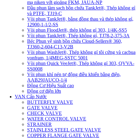
mạ niken với gioăng FKM, JAUA-NP
Đầu phun làm sạch bồn chứa TankJet®, Thép không gỉ
và PTFE, TJ19-C
Vòi phun TankJet®, bằng đồng thau và thép không gỉ,
12900-1-1/2-SS
Vòi phun FloodJet®, thép không gỉ 303, 1/4K-SS5
Vòi phun TankJet®, Thép không gỉ, TJ78-2-375-3A
Béc Phun vệ sinh bồn chứa Cloud-Sellers® 360,
TJ360-2-604-C13-V2B
Vòi phun WashJet®, Thép không gỉ tôi cứng và cacbua
vonfram, 1/4MEG-SSTC 5001
Vòi phun Quick VeeJet®, Thép không gỉ 303, QVVA-
SS0008
Vòi phun khí nén tự động điều khiển bằng điện,
AAB29JAUCO-1/4
Động Cơ Hiệu Suất cao
Động cơ điện lớn
VAN Cấp Nước
BUTTERFLY VALVE
GATE VALVE
CHECK VALVE
WATER CONTROL VALVE
STRAINER
STAINLESS STEEL GATE VALVE
COPPER FLANGE GATE VALVE