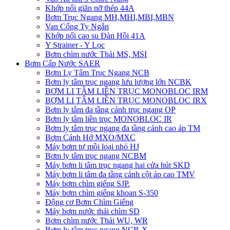
Khớp nối giãn nỡ thép 44A
Bơm Trục Ngang MH,MHI,MBI,MBN
Van Cổng Ty Ngắn
Khớp nối cao su Đàn Hồi 41A
Y Strainer - Y Lọc
Bơm chìm nước Thải MS, MSI
Bơm Cấp Nước SAER
Bơm Ly Tâm Trục Ngang NCB
Bơm ly tâm trục ngang lưu lượng lớn NCBK
BƠM LI TÂM LIỀN TRỤC MONOBLOC IRM
BƠM LI TÂM LIỀN TRỤC MONOBLOC IRX
Bơm ly tâm đa tầng cánh trục ngang OP
Bơm ly tâm liền trục MONOBLOC IR
Bơm ly tâm trục ngang đa tầng cánh cao áp TM
Bơm Cánh Hở MXO/MXC
Máy bơm tự mồi loại nhỏ HJ
Bơm ly tâm trục ngang NCBM
Máy bơm li tâm trục ngang hai cửa hút SKD
​Máy bơm li tâm đa tầng cánh cột áp cao TMV
Máy bơm chìm giếng SJP.
Máy bơm chìm giếng khoan S-350
Động cơ Bơm Chìm Giếng
​Máy bơm nước thải chìm SD
Bơm chìm nước Thải WU, WR
Bơm ly tâm trục ngang NCB-X