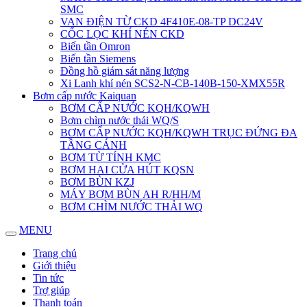
SMC
VAN ĐIỆN TỪ CKD 4F410E-08-TP DC24V
CỐC LỌC KHÍ NÉN CKD
Biến tần Omron
Biến tần Siemens
Đồng hồ giám sát năng lượng
Xi Lanh khí nén SCS2-N-CB-140B-150-XMX55R
Bơm cấp nước Kaiquan
BƠM CẤP NƯỚC KQH/KQWH
Bơm chìm nước thải WQ/S
BƠM CẤP NƯỚC KQH/KQWH TRỤC ĐỨNG ĐA
TẦNG CÁNH
BƠM TỪ TÍNH KMC
BƠM HAI CỬA HÚT KQSN
BƠM BÙN KZJ
MÁY BƠM BÙN AH R/HH/M
BƠM CHÌM NƯỚC THẢI WQ
MENU
Trang chủ
Giới thiệu
Tin tức
Trợ giúp
Thanh toán