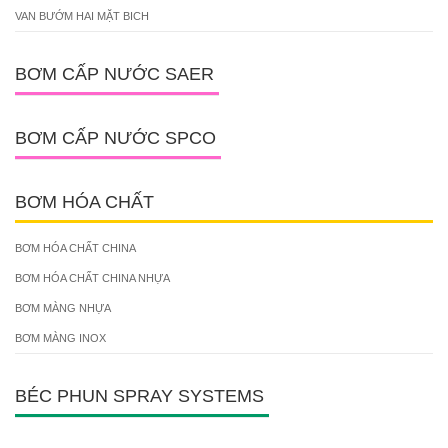
VAN BƯỚM HAI MẶT BICH
BƠM CẤP NƯỚC SAER
BƠM CẤP NƯỚC SPCO
BƠM HÓA CHẤT
BƠM HÓA CHẤT CHINA
BƠM HÓA CHẤT CHINA NHỰA
BƠM MÀNG NHỰA
BƠM MÀNG INOX
BÉC PHUN SPRAY SYSTEMS