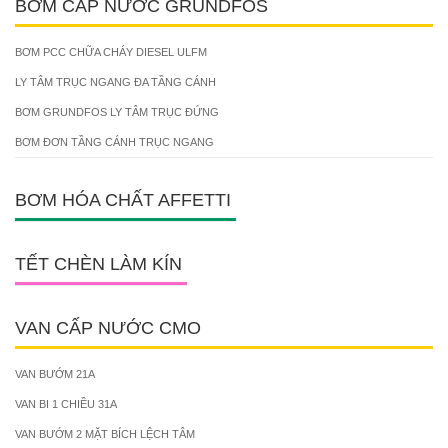
BƠM CẤP NƯỚC GRUNDFOS
BƠM PCC CHỮA CHÁY DIESEL ULFM
LY TÂM TRỤC NGANG ĐA TẦNG CÁNH
BƠM GRUNDFOS LY TÂM TRỤC ĐỨNG
BƠM ĐƠN TẦNG CÁNH TRỤC NGANG
BƠM HÓA CHẤT AFFETTI
TẾT CHÈN LÀM KÍN
VAN CẤP NƯỚC CMO
VAN BƯỚM 21A
VAN BI 1 CHIỀU 31A
VAN BƯỚM 2 MẶT BÍCH LỆCH TÂM