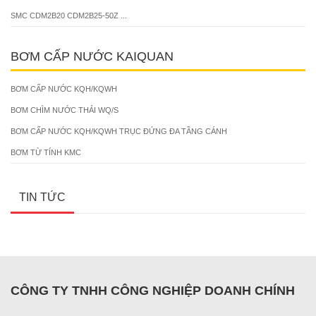
SMC CDM2B20 CDM2B25-50Z ...
BƠM CẤP NƯỚC KAIQUAN
BƠM CẤP NƯỚC KQH/KQWH
BƠM CHÌM NƯỚC THẢI WQ/S
BƠM CẤP NƯỚC KQH/KQWH TRỤC ĐỨNG ĐA TẦNG CÁNH
BƠM TỪ TÍNH KMC
TIN TỨC
CÔNG TY TNHH CÔNG NGHIỆP DOANH CHÍNH