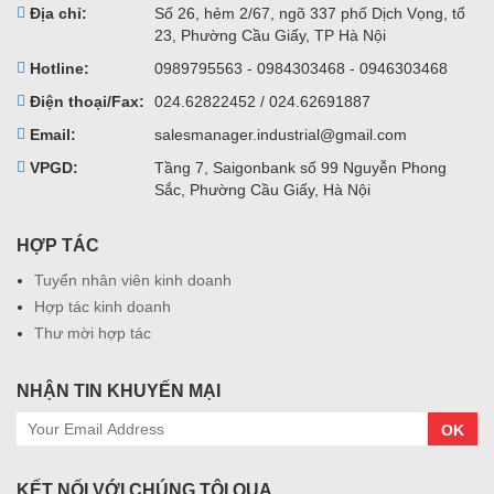
Địa chỉ:
Số 26, hẻm 2/67, ngõ 337 phố Dịch Vọng, tổ
23, Phường Cầu Giấy, TP Hà Nội
Hotline:
0989795563 - 0984303468 - 0946303468
Điện thoại/Fax:
024.62822452 / 024.62691887
Email:
salesmanager.industrial@gmail.com
VPGD:
Tầng 7, Saigonbank số 99 Nguyễn Phong
Sắc, Phường Cầu Giấy, Hà Nội
HỢP TÁC
Tuyển nhân viên kinh doanh
Hợp tác kinh doanh
Thư mời hợp tác
NHẬN TIN KHUYẾN MẠI
OK
KẾT NỐI VỚI CHÚNG TÔI QUA