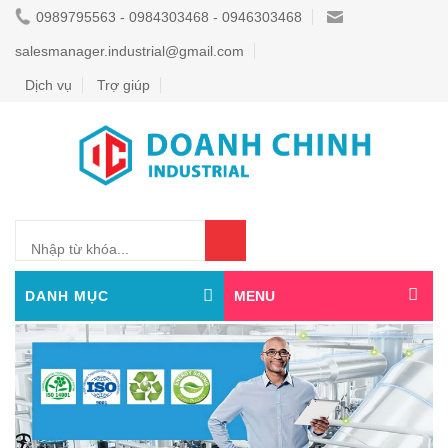
0989795563 - 0984303468 - 0946303468
salesmanager.industrial@gmail.com
Dịch vụ
Trợ giúp
0
DANH MỤC
MENU