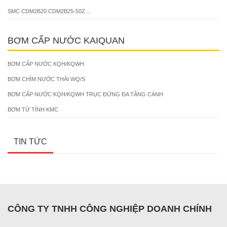
SMC CDM2B20 CDM2B25-50Z ...
BƠM CẤP NƯỚC KAIQUAN
BƠM CẤP NƯỚC KQH/KQWH
BƠM CHÌM NƯỚC THẢI WQ/S
BƠM CẤP NƯỚC KQH/KQWH TRỤC ĐỨNG ĐA TẦNG CÁNH
BƠM TỪ TÍNH KMC
TIN TỨC
CÔNG TY TNHH CÔNG NGHIỆP DOANH CHÍNH