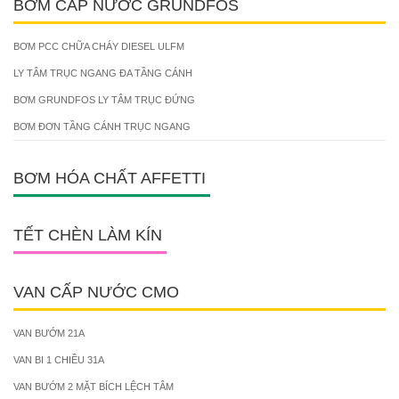
BƠM CẤP NƯỚC GRUNDFOS
BƠM PCC CHỮA CHÁY DIESEL ULFM
LY TÂM TRỤC NGANG ĐA TẦNG CÁNH
BƠM GRUNDFOS LY TÂM TRỤC ĐỨNG
BƠM ĐƠN TẦNG CÁNH TRỤC NGANG
BƠM HÓA CHẤT AFFETTI
TẾT CHÈN LÀM KÍN
VAN CẤP NƯỚC CMO
VAN BƯỚM 21A
VAN BI 1 CHIỀU 31A
VAN BƯỚM 2 MẶT BÍCH LỆCH TÂM