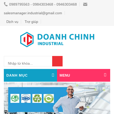
0989795563 - 0984303468 - 0946303468
salesmanager.industrial@gmail.com
Dịch vụ
Trợ giúp
0
DANH MỤC
MENU