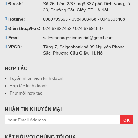
Địa chỉ:
Số 26, hẻm 2/67, ngõ 337 phố Dịch Vọng, tổ
23, Phường Cầu Giấy, TP Hà Nội
Hotline:
0989795563 - 0984303468 - 0946303468
Điện thoại/Fax:
024.62822452 / 024.62691887
Email:
salesmanager.industrial@gmail.com
VPGD:
Tầng 7, Saigonbank số 99 Nguyễn Phong
Sắc, Phường Cầu Giấy, Hà Nội
HỢP TÁC
Tuyển nhân viên kinh doanh
Hợp tác kinh doanh
Thư mời hợp tác
NHẬN TIN KHUYẾN MẠI
OK
KẾT NỐI VỚI CHÚNG TÔI QUA