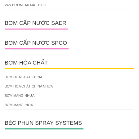
VAN BƯỚM HAI MẶT BICH
BƠM CẤP NƯỚC SAER
BƠM CẤP NƯỚC SPCO
BƠM HÓA CHẤT
BƠM HÓA CHẤT CHINA
BƠM HÓA CHẤT CHINA NHỰA
BƠM MÀNG NHỰA
BƠM MÀNG INOX
BÉC PHUN SPRAY SYSTEMS