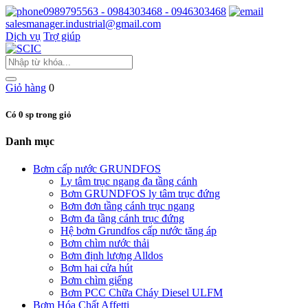
0989795563 - 0984303468 - 0946303468
salesmanager.industrial@gmail.com
Dịch vụ
Trợ giúp
Giỏ hàng
0
Có 0 sp trong giỏ
Danh mục
Bơm cấp nước GRUNDFOS
Ly tâm trục ngang đa tầng cánh
Bơm GRUNDFOS ly tâm trục đứng
Bơm đơn tầng cánh trục ngang
Bơm đa tầng cánh trục đứng
Hệ bơm Grundfos cấp nước tăng áp
Bơm chìm nước thải
Bơm định lượng Alldos
Bơm hai cửa hút
Bơm chìm giếng
Bơm PCC Chữa Cháy Diesel ULFM
Bơm Hóa Chất Affetti