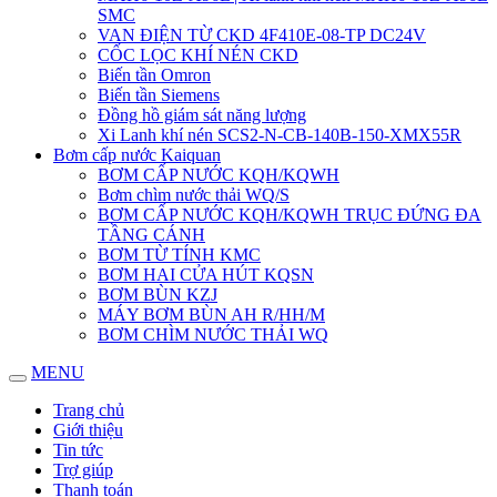
SMC
VAN ĐIỆN TỪ CKD 4F410E-08-TP DC24V
CỐC LỌC KHÍ NÉN CKD
Biến tần Omron
Biến tần Siemens
Đồng hồ giám sát năng lượng
Xi Lanh khí nén SCS2-N-CB-140B-150-XMX55R
Bơm cấp nước Kaiquan
BƠM CẤP NƯỚC KQH/KQWH
Bơm chìm nước thải WQ/S
BƠM CẤP NƯỚC KQH/KQWH TRỤC ĐỨNG ĐA
TẦNG CÁNH
BƠM TỪ TÍNH KMC
BƠM HAI CỬA HÚT KQSN
BƠM BÙN KZJ
MÁY BƠM BÙN AH R/HH/M
BƠM CHÌM NƯỚC THẢI WQ
MENU
Trang chủ
Giới thiệu
Tin tức
Trợ giúp
Thanh toán