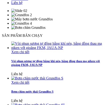
Liên hệ
SẢN PHẨM BÁN CHẠY
Xem chi tiết
Vòi phun sương tự động bằng khí nén, bằng đồng thau mạ niken với
gioăng FKM, JAUA-NP
Liên hệ
Xem chi tiết
Bơm chìm nước thải Grundfos S
Liên hệ