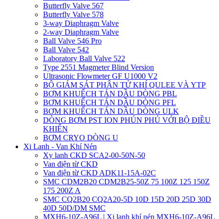
Butterfly Valve 567
Butterfly Valve 578
3-way Diaphragm Valve
2-way Diaphragm Valve
Ball Valve 546 Pro
Ball Valve 542
Laboratory Ball Valve 522
Type 2551 Magmeter Blind Version
Ultrasonic Flowmeter GF U1000 V2
BỘ GIÁM SÁT PHÂN TỬ KHÍ QULEE VÀ YTP
BƠM KHUẾCH TÁN DẦU DÒNG PBL
BƠM KHUẾCH TÁN DẦU DÒNG PFL
BƠM KHUẾCH TÁN DẦU DÒNG ULK
DÒNG BƠM PST ION PHÚN PHỦ VỚI BỘ ĐIỀU
KHIỂN
BƠM CRYO DÒNG U
Xi Lanh - Van Khí Nén
Xy lanh CKD SCA2-00-50N-50
Van điện từ CKD
Van điện từ CKD ADK11-15A-02C
SMC CDM2B20 CDM2B25-50Z 75 100Z 125 150Z
175 200Z A
SMC CQ2B20 CQ2A20-5D 10D 15D 20D 25D 30D
40D 50D/DM SMC
MXH6-10Z-A96L | Xi lanh khí nén MXH6-10Z-A96L