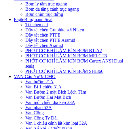
Bơm ly tâm trục ngang
Bơm đa tầng cánh trục ngang
Bơm chìm trục đứng
EagleBurgmann Seal
Tết chèn chì
Dây tết chèn Graphite sợi Niken
Dây tết chèn PTFE
Dây tết chèn PTFE Aramid
Dây tết chèn Aramid
PHỚT CƠ KHÍ LÀM KÍN BƠM BT-A2
PHỚT CƠ KHÍ LÀM KÍN BƠM MFLCT8
PHỚT CƠ KHÍ LÀM KÍN BƠM Cartex ANSI Dual
seals
PHỚT CƠ KHÍ LÀM KÍN BƠM SHI366
VAN Cấp Nước CMO
Van bướm 21A
Van Bi 1 chiều 31A
Van Bướm 2 mặt Bích Lệch Tâm
Van Bướm Hai Mặt Bich
Van một chiều đĩa kép 33A
Van phao 52A
Van Cổng
Van Cổng Ty Dài
Van 1 chiều cánh lật kim loại 32A
Van Xả khí 3 Chức Năng