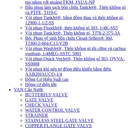
mạ niken với gioăng FKM, JAUA-NP
Đầu phun làm sạch bồn chứa TankJet®, Thép không gỉ
và PTFE, TJ19-C
Vòi phun TankJet®, bằng đồng thau và thép không gỉ,
12900-1-1/2-SS
Vòi phun FloodJet®, thép không gỉ 303, 1/4K-SS5
Vòi phun TankJet®, Thép không gỉ, TJ78-2-375-3A
Béc Phun vệ sinh bồn chứa Cloud-Sellers® 360,
TJ360-2-604-C13-V2B
Vòi phun WashJet®, Thép không gỉ tôi cứng và cacbua
vonfram, 1/4MEG-SSTC 5001
Vòi phun Quick VeeJet®, Thép không gỉ 303, QVVA-
SS0008
Vòi phun khí nén tự động điều khiển bằng điện,
AAB29JAUCO-1/4
Động Cơ Hiệu Suất cao
Động cơ điện lớn
VAN Cấp Nước
BUTTERFLY VALVE
GATE VALVE
CHECK VALVE
WATER CONTROL VALVE
STRAINER
STAINLESS STEEL GATE VALVE
COPPER FLANGE GATE VALVE