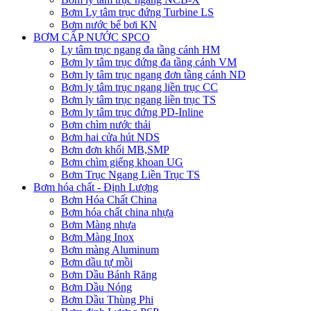
Bơm Ly tâm trục đứng Turbine LS
Bơm nước bể bơi KN
BƠM CẤP NƯỚC SPCO
Ly tâm trục ngang đa tầng cánh HM
Bơm ly tâm trục đứng đa tầng cánh VM
Bơm ly tâm trục ngang đơn tầng cánh ND
Bơm ly tâm trục ngang liền trục CC
Bơm ly tâm trục ngang liền trục TS
Bơm ly tâm trục đứng PD-Inline
Bơm chìm nước thải
Bơm hai cửa hút NDS
Bơm đơn khối MB,SMP
Bơm chìm giếng khoan UG
Bơm Trục Ngang Liền Trục TS
Bơm hóa chất - Định Lượng
Bơm Hóa Chất China
Bơm hóa chất china nhựa
Bơm Màng nhựa
Bơm Màng Inox
Bơm màng Aluminum
Bơm dầu tự mồi
Bơm Dầu Bánh Răng
Bơm Dầu Nóng
Bơm Dầu Thùng Phi