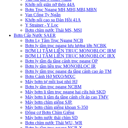
Khớp nối giãn nỡ thép 44A
Bơm Trục Ngang MH,MHI,MBI,MBN
Van Cổng Ty Ngắn
Khớp nối cao su Đàn Hồi 41A
Y Strainer - Y Lọc
Bơm chìm nước Thải MS, MSI
Bơm Cấp Nước SAER
Bơm Ly Tâm Trục Ngang NCB
Bơm ly tâm trục ngang lưu lượng lớn NCBK
BƠM LI TÂM LIỀN TRỤC MONOBLOC IRM
BƠM LI TÂM LIỀN TRỤC MONOBLOC IRX
Bơm ly tâm đa tầng cánh trục ngang OP
Bơm ly tâm liền trục MONOBLOC IR
Bơm ly tâm trục ngang đa tầng cánh cao áp TM
Bơm Cánh Hở MXO/MXC
Máy bơm tự mồi loại nhỏ HJ
Bơm ly tâm trục ngang NCBM
Máy bơm li tâm trục ngang hai cửa hút SKD
​Máy bơm li tâm đa tầng cánh cột áp cao TMV
Máy bơm chìm giếng SJP.
Máy bơm chìm giếng khoan S-350
Động cơ Bơm Chìm Giếng
​Máy bơm nước thải chìm SD
Bơm chìm nước Thải WU, WR
Bơm ly tâm trục ngang NCB-X