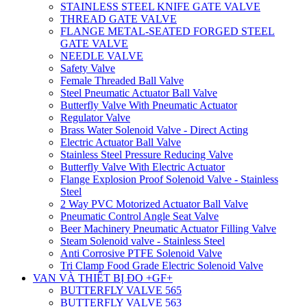
STAINLESS STEEL KNIFE GATE VALVE
THREAD GATE VALVE
FLANGE METAL-SEATED FORGED STEEL
GATE VALVE
NEEDLE VALVE
Safety Valve
Female Threaded Ball Valve
Steel Pneumatic Actuator Ball Valve
Butterfly Valve With Pneumatic Actuator
Regulator Valve
Brass Water Solenoid Valve - Direct Acting
Electric Actuator Ball Valve
Stainless Steel Pressure Reducing Valve
Butterfly Valve With Electric Actuator
Flange Explosion Proof Solenoid Valve - Stainless
Steel
2 Way PVC Motorized Actuator Ball Valve
Pneumatic Control Angle Seat Valve
Beer Machinery Pneumatic Actuator Filling Valve
Steam Solenoid valve - Stainless Steel
Anti Corrosive PTFE Solenoid Valve
Tri Clamp Food Grade Electric Solenoid Valve
VAN VÀ THIẾT BỊ ĐO +GF+
BUTTERFLY VALVE 565
BUTTERFLY VALVE 563