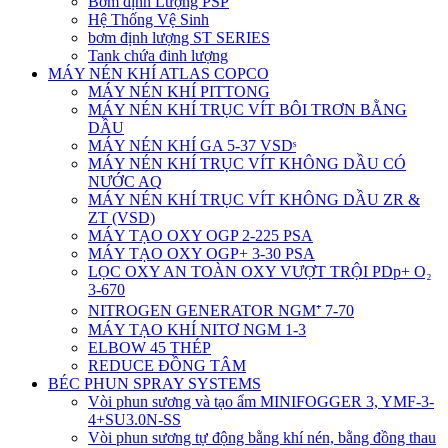
Bơm định Lượng PSP
Hệ Thống Vệ Sinh
bơm định lượng ST SERIES
Tank chứa đinh lượng
MÁY NÉN KHÍ ATLAS COPCO
MÁY NÉN KHÍ PITTONG
MÁY NÉN KHÍ TRỤC VÍT BÔI TRƠN BẰNG
DẦU
MÁY NÉN KHÍ GA 5-37 VSDˢ
MÁY NÉN KHÍ TRỤC VÍT KHÔNG DẦU CÓ
NƯỚC AQ
MÁY NÉN KHÍ TRỤC VÍT KHÔNG DẦU ZR &
ZT (VSD)
MÁY TẠO OXY OGP 2-225 PSA
MÁY TẠO OXY OGP+ 3-30 PSA
LỌC OXY AN TOÀN OXY VƯỢT TRỘI PDp+ O₂
3-670
NITROGEN GENERATOR NGM⁺ 7-70
MÁY TẠO KHÍ NITƠ NGM 1-3
ELBOW 45 THÉP
REDUCE ĐỒNG TÂM
BÉC PHUN SPRAY SYSTEMS
Vòi phun sương và tạo ẩm MINIFOGGER 3, YMF-3-
4+SU3.0N-SS
Vòi phun sương tự động bằng khí nén, bằng đồng thau