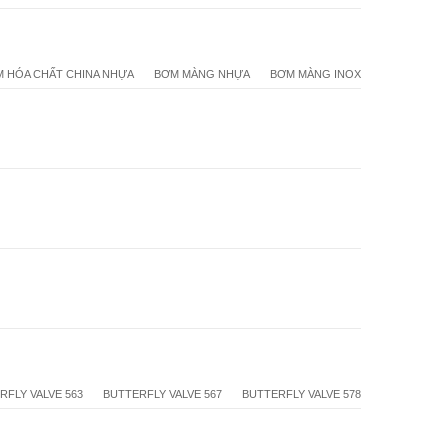
 HÓA CHẤT CHINA NHỰA
BƠM MÀNG NHỰA
BƠM MÀNG INOX
RFLY VALVE 563
BUTTERFLY VALVE 567
BUTTERFLY VALVE 578