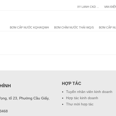
XY LANH CKD ...
VAN ĐIỆ
BƠM CẤP NƯỚC KQH/KQWH
BƠM CHÌM NƯỚC THẢI WQ/S
BƠM CẤP N
HỢP TÁC
HÍNH
Tuyển nhân viên kinh doanh
Hợp tác kinh doanh
Vọng, tổ 23, Phường Cầu Giấy,
Thư mời hợp tác
03468