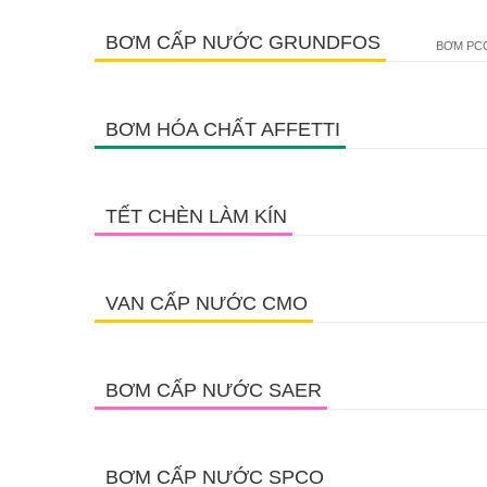
BƠM CẤP NƯỚC GRUNDFOS
BƠM PCC
BƠM HÓA CHẤT AFFETTI
TẾT CHÈN LÀM KÍN
VAN CẤP NƯỚC CMO
BƠM CẤP NƯỚC SAER
BƠM CẤP NƯỚC SPCO