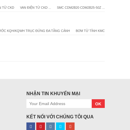
N TỪ CKD
VAN ĐIỆN TỪ CKD ...
SMC CDM2B20 CDM2B25-50Z ...
ƯỚC KQH/KQWH TRỤC ĐỨNG ĐA TẦNG CÁNH
BƠM TỪ TÍNH KMC
NHẬN TIN KHUYẾN MẠI
OK
KẾT NỐI VỚI CHÚNG TÔI QUA