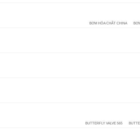
BƠM HÓA CHẤT CHINA
BƠM
BUTTERFLY VALVE 565
BUTTE