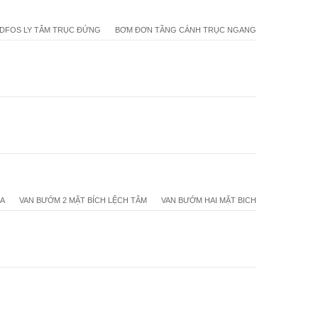
DFOS LY TÂM TRỤC ĐỨNG
BƠM ĐƠN TẦNG CÁNH TRỤC NGANG
1A
VAN BƯỚM 2 MẶT BÍCH LỆCH TÂM
VAN BƯỚM HAI MẶT BICH