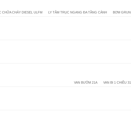
 CHỮA CHÁY DIESEL ULFM
LY TÂM TRỤC NGANG ĐA TẦNG CÁNH
BƠM GRUN
VAN BƯỚM 21A
VAN BI 1 CHIỀU 3