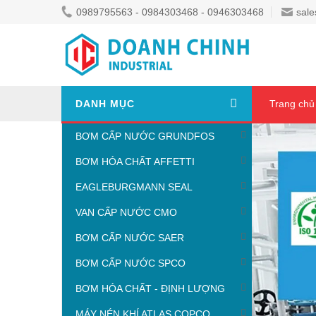
0989795563 - 0984303468 - 0946303468
sale
DANH MỤC
Trang chủ
BƠM CẤP NƯỚC GRUNDFOS
BƠM HÓA CHẤT AFFETTI
EAGLEBURGMANN SEAL
VAN CẤP NƯỚC CMO
BƠM CẤP NƯỚC SAER
BƠM CẤP NƯỚC SPCO
BƠM HÓA CHẤT - ĐỊNH LƯỢNG
MÁY NÉN KHÍ ATLAS COPCO