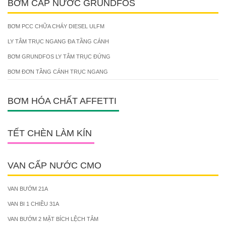
BƠM CẤP NƯỚC GRUNDFOS
BƠM PCC CHỮA CHÁY DIESEL ULFM
LY TÂM TRỤC NGANG ĐA TẦNG CÁNH
BƠM GRUNDFOS LY TÂM TRỤC ĐỨNG
BƠM ĐƠN TẦNG CÁNH TRỤC NGANG
BƠM HÓA CHẤT AFFETTI
TẾT CHÈN LÀM KÍN
VAN CẤP NƯỚC CMO
VAN BƯỚM 21A
VAN BI 1 CHIỀU 31A
VAN BƯỚM 2 MẶT BÍCH LỆCH TÂM