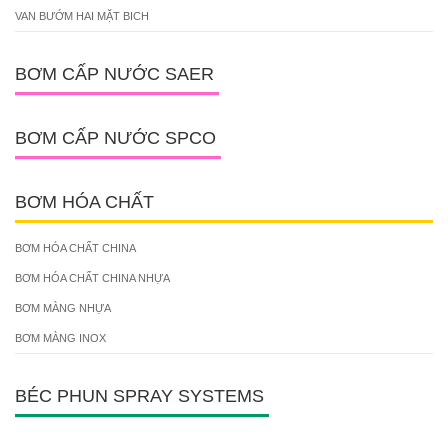
VAN BƯỚM HAI MẶT BICH
BƠM CẤP NƯỚC SAER
BƠM CẤP NƯỚC SPCO
BƠM HÓA CHẤT
BƠM HÓA CHẤT CHINA
BƠM HÓA CHẤT CHINA NHỰA
BƠM MÀNG NHỰA
BƠM MÀNG INOX
BÉC PHUN SPRAY SYSTEMS