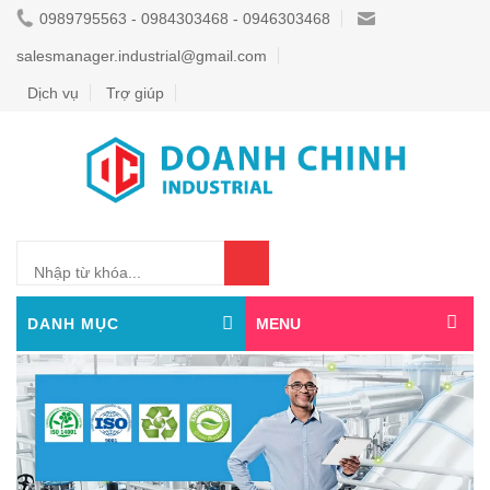
0989795563 - 0984303468 - 0946303468
salesmanager.industrial@gmail.com
Dịch vụ
Trợ giúp
0
DANH MỤC
MENU