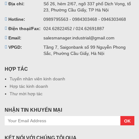
Địa chỉ:
Số 26, hẻm 2/67, ngõ 337 phố Dịch Vọng, tổ
23, Phường Cầu Giấy, TP Hà Nội
Hotline:
0989795563 - 0984303468 - 0946303468
Điện thoại/Fax:
024.62822452 / 024.62691887
Email:
salesmanager.industrial@gmail.com
VPGD:
Tầng 7, Saigonbank số 99 Nguyễn Phong
Sắc, Phường Cầu Giấy, Hà Nội
HỢP TÁC
Tuyển nhân viên kinh doanh
Hợp tác kinh doanh
Thư mời hợp tác
NHẬN TIN KHUYẾN MẠI
OK
KẾT NỐI VỚI CHÚNG TÔI QUA