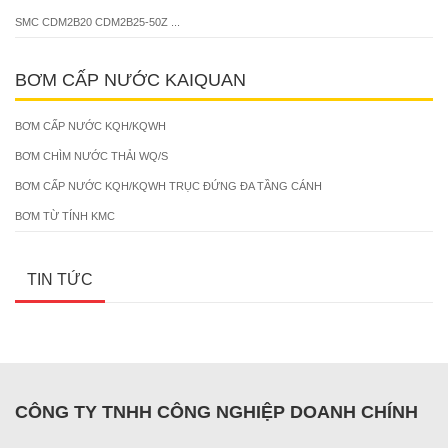
SMC CDM2B20 CDM2B25-50Z ...
BƠM CẤP NƯỚC KAIQUAN
BƠM CẤP NƯỚC KQH/KQWH
BƠM CHÌM NƯỚC THẢI WQ/S
BƠM CẤP NƯỚC KQH/KQWH TRỤC ĐỨNG ĐA TẦNG CÁNH
BƠM TỪ TÍNH KMC
TIN TỨC
CÔNG TY TNHH CÔNG NGHIỆP DOANH CHÍNH