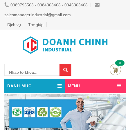
0989795563 - 0984303468 - 0946303468
salesmanager.industrial@gmail.com
Dịch vụ
Trợ giúp
0
DANH MỤC
MENU