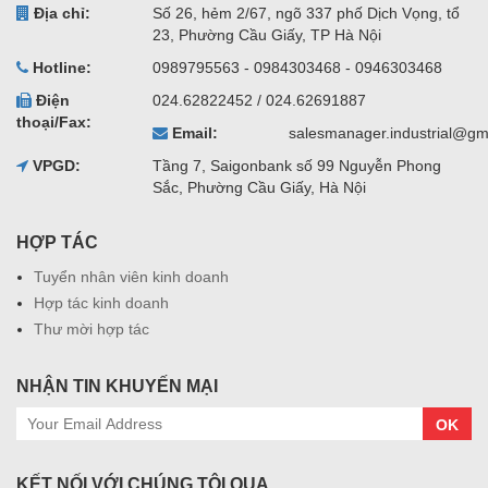
Địa chỉ:
Số 26, hẻm 2/67, ngõ 337 phố Dịch Vọng, tổ
23, Phường Cầu Giấy, TP Hà Nội
Hotline:
0989795563 - 0984303468 - 0946303468
Điện
024.62822452 / 024.62691887
thoại/Fax:
Email:
salesmanager.industrial@gm
VPGD:
Tầng 7, Saigonbank số 99 Nguyễn Phong
Sắc, Phường Cầu Giấy, Hà Nội
HỢP TÁC
Tuyển nhân viên kinh doanh
Hợp tác kinh doanh
Thư mời hợp tác
NHẬN TIN KHUYẾN MẠI
OK
KẾT NỐI VỚI CHÚNG TÔI QUA