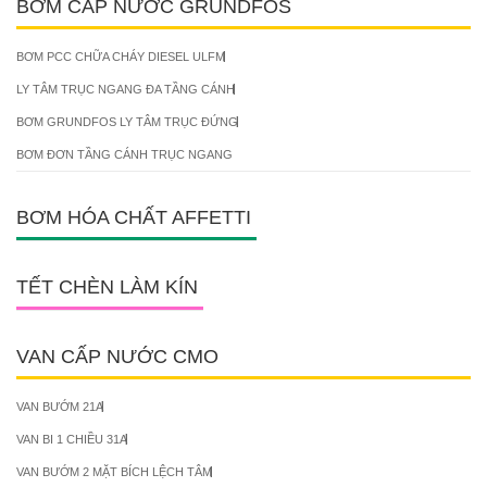
BƠM CẤP NƯỚC GRUNDFOS
BƠM PCC CHỮA CHÁY DIESEL ULFM
LY TÂM TRỤC NGANG ĐA TẦNG CÁNH
BƠM GRUNDFOS LY TÂM TRỤC ĐỨNG
BƠM ĐƠN TẦNG CÁNH TRỤC NGANG
BƠM HÓA CHẤT AFFETTI
TẾT CHÈN LÀM KÍN
VAN CẤP NƯỚC CMO
VAN BƯỚM 21A
VAN BI 1 CHIỀU 31A
VAN BƯỚM 2 MẶT BÍCH LỆCH TÂM