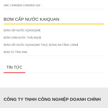
SMC CDM2B20 CDM2B25-50Z ...
BƠM CẤP NƯỚC KAIQUAN
BƠM CẤP NƯỚC KQH/KQWH
BƠM CHÌM NƯỚC THẢI WQ/S
BƠM CẤP NƯỚC KQH/KQWH TRỤC ĐỨNG ĐA TẦNG CÁNH
BƠM TỪ TÍNH KMC
TIN TỨC
CÔNG TY TNHH CÔNG NGHIỆP DOANH CHÍNH