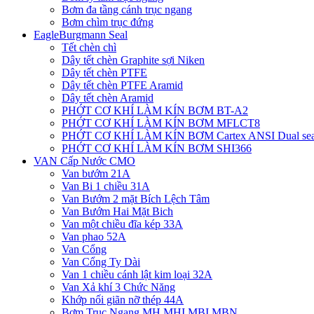
Bơm đa tầng cánh trục ngang
Bơm chìm trục đứng
EagleBurgmann Seal
Tết chèn chì
Dây tết chèn Graphite sợi Niken
Dây tết chèn PTFE
Dây tết chèn PTFE Aramid
Dây tết chèn Aramid
PHỚT CƠ KHÍ LÀM KÍN BƠM BT-A2
PHỚT CƠ KHÍ LÀM KÍN BƠM MFLCT8
PHỚT CƠ KHÍ LÀM KÍN BƠM Cartex ANSI Dual sea
PHỚT CƠ KHÍ LÀM KÍN BƠM SHI366
VAN Cấp Nước CMO
Van bướm 21A
Van Bi 1 chiều 31A
Van Bướm 2 mặt Bích Lệch Tâm
Van Bướm Hai Mặt Bich
Van một chiều đĩa kép 33A
Van phao 52A
Van Cổng
Van Cổng Ty Dài
Van 1 chiều cánh lật kim loại 32A
Van Xả khí 3 Chức Năng
Khớp nối giãn nỡ thép 44A
Bơm Trục Ngang MH,MHI,MBI,MBN