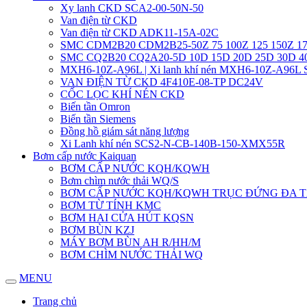
Xy lanh CKD SCA2-00-50N-50
Van điện từ CKD
Van điện từ CKD ADK11-15A-02C
SMC CDM2B20 CDM2B25-50Z 75 100Z 125 150Z 17
SMC CQ2B20 CQ2A20-5D 10D 15D 20D 25D 30D 
MXH6-10Z-A96L | Xi lanh khí nén MXH6-10Z-A96L
VAN ĐIỆN TỪ CKD 4F410E-08-TP DC24V
CỐC LỌC KHÍ NÉN CKD
Biến tần Omron
Biến tần Siemens
Đồng hồ giám sát năng lượng
Xi Lanh khí nén SCS2-N-CB-140B-150-XMX55R
Bơm cấp nước Kaiquan
BƠM CẤP NƯỚC KQH/KQWH
Bơm chìm nước thải WQ/S
BƠM CẤP NƯỚC KQH/KQWH TRỤC ĐỨNG ĐA 
BƠM TỪ TÍNH KMC
BƠM HAI CỬA HÚT KQSN
BƠM BÙN KZJ
MÁY BƠM BÙN AH R/HH/M
BƠM CHÌM NƯỚC THẢI WQ
MENU
Trang chủ