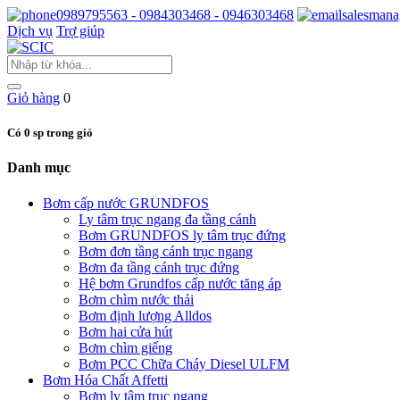
0989795563 - 0984303468 - 0946303468
salesmana
Dịch vụ
Trợ giúp
Giỏ hàng
0
Có 0 sp trong giỏ
Danh mục
Bơm cấp nước GRUNDFOS
Ly tâm trục ngang đa tầng cánh
Bơm GRUNDFOS ly tâm trục đứng
Bơm đơn tầng cánh trục ngang
Bơm đa tầng cánh trục đứng
Hệ bơm Grundfos cấp nước tăng áp
Bơm chìm nước thải
Bơm định lượng Alldos
Bơm hai cửa hút
Bơm chìm giếng
Bơm PCC Chữa Cháy Diesel ULFM
Bơm Hóa Chất Affetti
Bơm ly tâm trục ngang