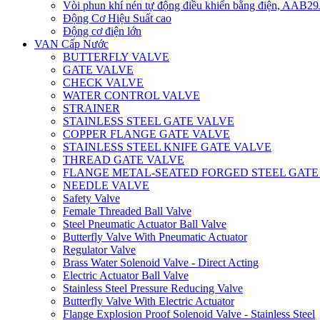
Vòi phun khí nén tự động điều khiển bằng điện, AAB
Động Cơ Hiệu Suất cao
Động cơ điện lớn
VAN Cấp Nước
BUTTERFLY VALVE
GATE VALVE
CHECK VALVE
WATER CONTROL VALVE
STRAINER
STAINLESS STEEL GATE VALVE
COPPER FLANGE GATE VALVE
STAINLESS STEEL KNIFE GATE VALVE
THREAD GATE VALVE
FLANGE METAL-SEATED FORGED STEEL GATE
NEEDLE VALVE
Safety Valve
Female Threaded Ball Valve
Steel Pneumatic Actuator Ball Valve
Butterfly Valve With Pneumatic Actuator
Regulator Valve
Brass Water Solenoid Valve - Direct Acting
Electric Actuator Ball Valve
Stainless Steel Pressure Reducing Valve
Butterfly Valve With Electric Actuator
Flange Explosion Proof Solenoid Valve - Stainless Steel