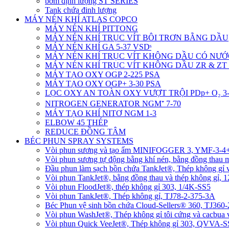
bơm định lượng ST SERIES
Tank chứa đinh lượng
MÁY NÉN KHÍ ATLAS COPCO
MÁY NÉN KHÍ PITTONG
MÁY NÉN KHÍ TRỤC VÍT BÔI TRƠN BẰNG DẦU
MÁY NÉN KHÍ GA 5-37 VSDˢ
MÁY NÉN KHÍ TRỤC VÍT KHÔNG DẦU CÓ NƯỚ
MÁY NÉN KHÍ TRỤC VÍT KHÔNG DẦU ZR & ZT 
MÁY TẠO OXY OGP 2-225 PSA
MÁY TẠO OXY OGP+ 3-30 PSA
LỌC OXY AN TOÀN OXY VƯỢT TRỘI PDp+ O₂ 3-
NITROGEN GENERATOR NGM⁺ 7-70
MÁY TẠO KHÍ NITƠ NGM 1-3
ELBOW 45 THÉP
REDUCE ĐỒNG TÂM
BÉC PHUN SPRAY SYSTEMS
Vòi phun sương và tạo ẩm MINIFOGGER 3, YMF-3-
Vòi phun sương tự động bằng khí nén, bằng đồng tha
Đầu phun làm sạch bồn chứa TankJet®, Thép không gỉ
Vòi phun TankJet®, bằng đồng thau và thép không gỉ, 
Vòi phun FloodJet®, thép không gỉ 303, 1/4K-SS5
Vòi phun TankJet®, Thép không gỉ, TJ78-2-375-3A
Béc Phun vệ sinh bồn chứa Cloud-Sellers® 360, TJ36
Vòi phun WashJet®, Thép không gỉ tôi cứng và cacbu
Vòi phun Quick VeeJet®, Thép không gỉ 303, QVVA-