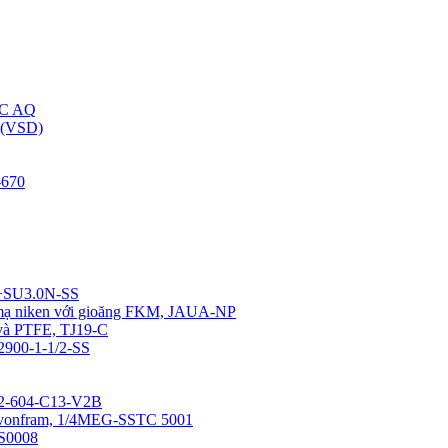
C AQ
(VSD)
670
4+SU3.0N-SS
u mạ niken với gioăng FKM, JAUA-NP
 và PTFE, TJ19-C
12900-1-1/2-SS
0-2-604-C13-V2B
a vonfram, 1/4MEG-SSTC 5001
SS0008