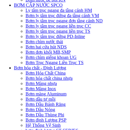
BƠM CẤP NƯỚC SPCO
Ly tâm trục ngang đa tầng cánh HM
Bơm ly tâm trục đứng đa tầng cánh VM
Bơm ly tâm trục ngang đơn tầng cánh ND
Bơm ly tâm trục ngang liền trục CC
Bơm ly tâm trục ngang liền trục TS
Bơm ly tâm trục đứng PD-Inline
Bơm chìm nước thải
Bơm hai cửa hút NDS
Bơm đơn khối MB,SMP
Bơm chìm giếng khoan UG
Bơm Trục Ngang Liền Trục TS
Bơm hóa chất - Định Lượng
Bơm Hóa Chất China
Bơm hóa chất china nhựa
Bơm Màng nhựa
Bơm Màng Inox
Bơm màng Aluminum
Bơm dầu tự mồi
Bơm Dầu Bánh Răng
Bơm Dầu Nóng
Bơm Dầu Thùng Phi
Bơm định Lượng PSP
Hệ Thống Vệ Sinh