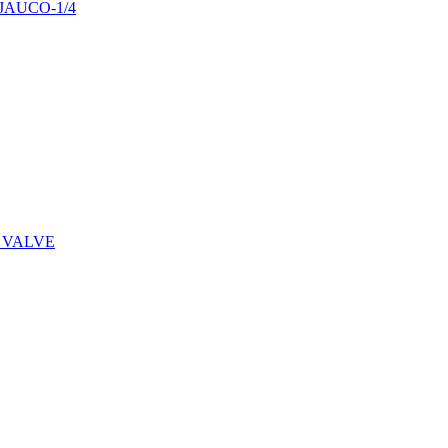
29JAUCO-1/4
 VALVE