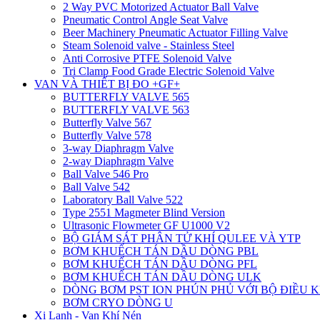
2 Way PVC Motorized Actuator Ball Valve
Pneumatic Control Angle Seat Valve
Beer Machinery Pneumatic Actuator Filling Valve
Steam Solenoid valve - Stainless Steel
Anti Corrosive PTFE Solenoid Valve
Tri Clamp Food Grade Electric Solenoid Valve
VAN VÀ THIẾT BỊ ĐO +GF+
BUTTERFLY VALVE 565
BUTTERFLY VALVE 563
Butterfly Valve 567
Butterfly Valve 578
3-way Diaphragm Valve
2-way Diaphragm Valve
Ball Valve 546 Pro
Ball Valve 542
Laboratory Ball Valve 522
Type 2551 Magmeter Blind Version
Ultrasonic Flowmeter GF U1000 V2
BỘ GIÁM SÁT PHÂN TỬ KHÍ QULEE VÀ YTP
BƠM KHUẾCH TÁN DẦU DÒNG PBL
BƠM KHUẾCH TÁN DẦU DÒNG PFL
BƠM KHUẾCH TÁN DẦU DÒNG ULK
DÒNG BƠM PST ION PHÚN PHỦ VỚI BỘ ĐIỀU 
BƠM CRYO DÒNG U
Xi Lanh - Van Khí Nén