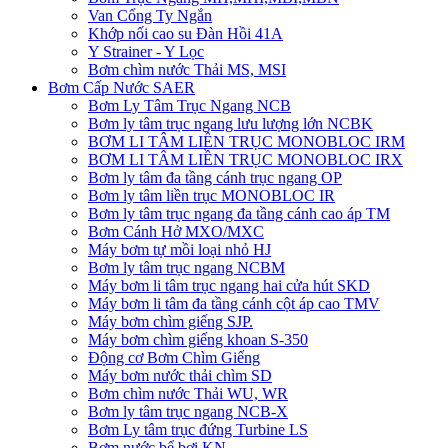
Van Cổng Ty Ngắn
Khớp nối cao su Đàn Hồi 41A
Y Strainer - Y Lọc
Bơm chìm nước Thải MS, MSI
Bơm Cấp Nước SAER
Bơm Ly Tâm Trục Ngang NCB
Bơm ly tâm trục ngang lưu lượng lớn NCBK
BƠM LI TÂM LIỀN TRỤC MONOBLOC IRM
BƠM LI TÂM LIỀN TRỤC MONOBLOC IRX
Bơm ly tâm đa tầng cánh trục ngang OP
Bơm ly tâm liền trục MONOBLOC IR
Bơm ly tâm trục ngang đa tầng cánh cao áp TM
Bơm Cánh Hở MXO/MXC
Máy bơm tự mồi loại nhỏ HJ
Bơm ly tâm trục ngang NCBM
Máy bơm li tâm trục ngang hai cửa hút SKD
​Máy bơm li tâm đa tầng cánh cột áp cao TMV
Máy bơm chìm giếng SJP.
Máy bơm chìm giếng khoan S-350
Động cơ Bơm Chìm Giếng
​Máy bơm nước thải chìm SD
Bơm chìm nước Thải WU, WR
Bơm ly tâm trục ngang NCB-X
Bơm Ly tâm trục đứng Turbine LS
Bơm nước bể bơi KN