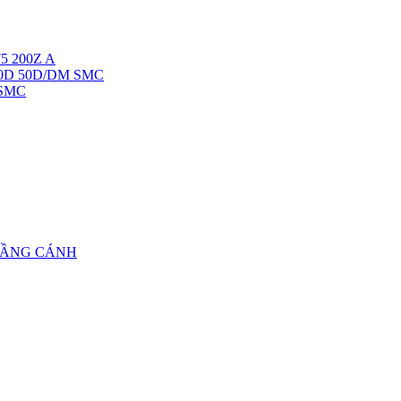
5 200Z A
40D 50D/DM SMC
 SMC
TẦNG CÁNH