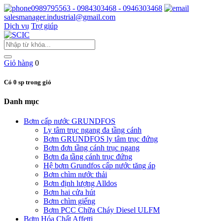
0989795563 - 0984303468 - 0946303468
salesmanager.industrial@gmail.com
Dịch vụ
Trợ giúp
Giỏ hàng
0
Có 0 sp trong giỏ
Danh mục
Bơm cấp nước GRUNDFOS
Ly tâm trục ngang đa tầng cánh
Bơm GRUNDFOS ly tâm trục đứng
Bơm đơn tầng cánh trục ngang
Bơm đa tầng cánh trục đứng
Hệ bơm Grundfos cấp nước tăng áp
Bơm chìm nước thải
Bơm định lượng Alldos
Bơm hai cửa hút
Bơm chìm giếng
Bơm PCC Chữa Cháy Diesel ULFM
Bơm Hóa Chất Affetti