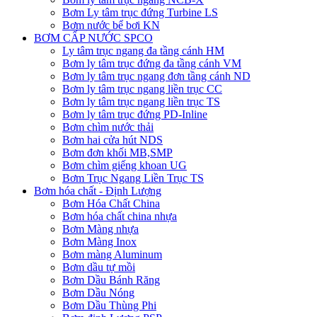
Bơm Ly tâm trục đứng Turbine LS
Bơm nước bể bơi KN
BƠM CẤP NƯỚC SPCO
Ly tâm trục ngang đa tầng cánh HM
Bơm ly tâm trục đứng đa tầng cánh VM
Bơm ly tâm trục ngang đơn tầng cánh ND
Bơm ly tâm trục ngang liền trục CC
Bơm ly tâm trục ngang liền trục TS
Bơm ly tâm trục đứng PD-Inline
Bơm chìm nước thải
Bơm hai cửa hút NDS
Bơm đơn khối MB,SMP
Bơm chìm giếng khoan UG
Bơm Trục Ngang Liền Trục TS
Bơm hóa chất - Định Lượng
Bơm Hóa Chất China
Bơm hóa chất china nhựa
Bơm Màng nhựa
Bơm Màng Inox
Bơm màng Aluminum
Bơm dầu tự mồi
Bơm Dầu Bánh Răng
Bơm Dầu Nóng
Bơm Dầu Thùng Phi