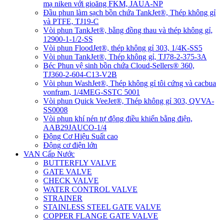
mạ niken với gioăng FKM, JAUA-NP
Đầu phun làm sạch bồn chứa TankJet®, Thép không gỉ
và PTFE, TJ19-C
Vòi phun TankJet®, bằng đồng thau và thép không gỉ,
12900-1-1/2-SS
Vòi phun FloodJet®, thép không gỉ 303, 1/4K-SS5
Vòi phun TankJet®, Thép không gỉ, TJ78-2-375-3A
Béc Phun vệ sinh bồn chứa Cloud-Sellers® 360,
TJ360-2-604-C13-V2B
Vòi phun WashJet®, Thép không gỉ tôi cứng và cacbua
vonfram, 1/4MEG-SSTC 5001
Vòi phun Quick VeeJet®, Thép không gỉ 303, QVVA-
SS0008
Vòi phun khí nén tự động điều khiển bằng điện,
AAB29JAUCO-1/4
Động Cơ Hiệu Suất cao
Động cơ điện lớn
VAN Cấp Nước
BUTTERFLY VALVE
GATE VALVE
CHECK VALVE
WATER CONTROL VALVE
STRAINER
STAINLESS STEEL GATE VALVE
COPPER FLANGE GATE VALVE