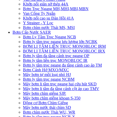
Khớp nối giãn nỡ thép 44A
Bơm Trục Ngang MH,MHI,MBI,MBN
Van Cổng Ty Ngắn
Khớp nối cao su Đàn Hồi 41A
Y Strainer - Y Lọc
Bơm chìm nước Thải MS, MSI
Bơm Cấp Nước SAER
Bơm Ly Tâm Trục Ngang NCB
Bơm ly tâm trục ngang lưu lượng lớn NCBK
BƠM LI TÂM LIỀN TRỤC MONOBLOC IRM
BƠM LI TÂM LIỀN TRỤC MONOBLOC IRX
Bơm ly tâm đa tầng cánh trục ngang OP
Bơm ly tâm liền trục MONOBLOC IR
Bơm ly tâm trục ngang đa tầng cánh cao áp TM
Bơm Cánh Hở MXO/MXC
Máy bơm tự mồi loại nhỏ HJ
Bơm ly tâm trục ngang NCBM
Máy bơm li tâm trục ngang hai cửa hút SKD
​Máy bơm li tâm đa tầng cánh cột áp cao TMV
Máy bơm chìm giếng SJP.
Máy bơm chìm giếng khoan S-350
Động cơ Bơm Chìm Giếng
​Máy bơm nước thải chìm SD
Bơm chìm nước Thải WU, WR
Bơm ly tâm trục ngang NCB-X