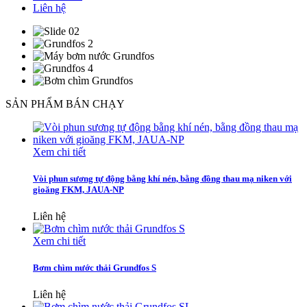
Liên hệ
SẢN PHẨM BÁN CHẠY
Xem chi tiết
Vòi phun sương tự động bằng khí nén, bằng đồng thau mạ niken với
gioăng FKM, JAUA-NP
Liên hệ
Xem chi tiết
Bơm chìm nước thải Grundfos S
Liên hệ