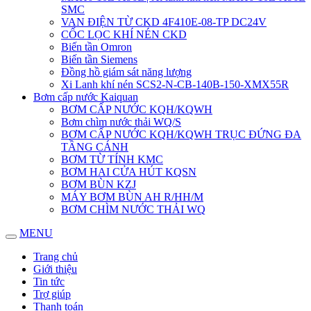
SMC
VAN ĐIỆN TỪ CKD 4F410E-08-TP DC24V
CỐC LỌC KHÍ NÉN CKD
Biến tần Omron
Biến tần Siemens
Đồng hồ giám sát năng lượng
Xi Lanh khí nén SCS2-N-CB-140B-150-XMX55R
Bơm cấp nước Kaiquan
BƠM CẤP NƯỚC KQH/KQWH
Bơm chìm nước thải WQ/S
BƠM CẤP NƯỚC KQH/KQWH TRỤC ĐỨNG ĐA
TẦNG CÁNH
BƠM TỪ TÍNH KMC
BƠM HAI CỬA HÚT KQSN
BƠM BÙN KZJ
MÁY BƠM BÙN AH R/HH/M
BƠM CHÌM NƯỚC THẢI WQ
MENU
Trang chủ
Giới thiệu
Tin tức
Trợ giúp
Thanh toán