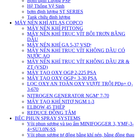
Bơm định Lượng PSP
Hệ Thống Vệ Sinh
bơm định lượng ST SERIES
Tank chứa đinh lượng
MÁY NÉN KHÍ ATLAS COPCO
MÁY NÉN KHÍ PITTONG
MÁY NÉN KHÍ TRỤC VÍT BÔI TRƠN BẰNG
DẦU
MÁY NÉN KHÍ GA 5-37 VSDˢ
MÁY NÉN KHÍ TRỤC VÍT KHÔNG DẦU CÓ
NƯỚC AQ
MÁY NÉN KHÍ TRỤC VÍT KHÔNG DẦU ZR &
ZT (VSD)
MÁY TẠO OXY OGP 2-225 PSA
MÁY TẠO OXY OGP+ 3-30 PSA
LỌC OXY AN TOÀN OXY VƯỢT TRỘI PDp+ O₂
3-670
NITROGEN GENERATOR NGM⁺ 7-70
MÁY TẠO KHÍ NITƠ NGM 1-3
ELBOW 45 THÉP
REDUCE ĐỒNG TÂM
BÉC PHUN SPRAY SYSTEMS
Vòi phun sương và tạo ẩm MINIFOGGER 3, YMF-3-
4+SU3.0N-SS
Vòi phun sương tự động bằng khí nén, bằng đồng thau