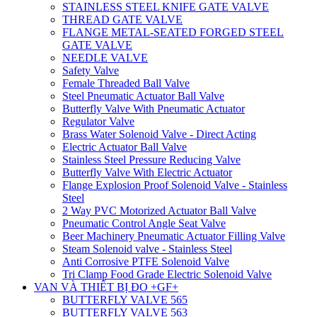
STAINLESS STEEL KNIFE GATE VALVE
THREAD GATE VALVE
FLANGE METAL-SEATED FORGED STEEL
GATE VALVE
NEEDLE VALVE
Safety Valve
Female Threaded Ball Valve
Steel Pneumatic Actuator Ball Valve
Butterfly Valve With Pneumatic Actuator
Regulator Valve
Brass Water Solenoid Valve - Direct Acting
Electric Actuator Ball Valve
Stainless Steel Pressure Reducing Valve
Butterfly Valve With Electric Actuator
Flange Explosion Proof Solenoid Valve - Stainless
Steel
2 Way PVC Motorized Actuator Ball Valve
Pneumatic Control Angle Seat Valve
Beer Machinery Pneumatic Actuator Filling Valve
Steam Solenoid valve - Stainless Steel
Anti Corrosive PTFE Solenoid Valve
Tri Clamp Food Grade Electric Solenoid Valve
VAN VÀ THIẾT BỊ ĐO +GF+
BUTTERFLY VALVE 565
BUTTERFLY VALVE 563