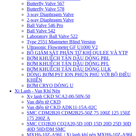
Butterfly Valve 567
Butterfly Valve 578
3-way Diaphragm Valve
2-way Diaphragm Valve
Ball Valve 546 Pro
Ball Valve 542
Laboratory Ball Valve 522
Type 2551 Magmeter Blind Version
Ultrasonic Flowmeter GF U1000 V2
BỘ GIÁM SÁT PHÂN TỬ KHÍ QULEE VÀ YTP
BƠM KHUẾCH TÁN DẦU DÒNG PBL
BƠM KHUẾCH TÁN DẦU DÒNG PFL
BƠM KHUẾCH TÁN DẦU DÒNG ULK
DÒNG BƠM PST ION PHÚN PHỦ VỚI BỘ ĐIỀU
KHIỂN
BƠM CRYO DÒNG U
Xi Lanh - Van Khí Nén
Xy lanh CKD SCA2-00-50N-50
Van điện từ CKD
Van điện từ CKD ADK11-15A-02C
SMC CDM2B20 CDM2B25-50Z 75 100Z 125 150Z
175 200Z A
SMC CQ2B20 CQ2A20-5D 10D 15D 20D 25D 30D
40D 50D/DM SMC
MXH6-10Z-A96L | Xi lanh khí nén MXH6-10Z-A96L