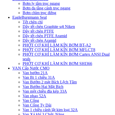
Bơm ly tâm trục ngang
Bơm đa tầng cánh trục ngang
Bơm chìm trục đứng
EagleBurgmann Seal
Tết chèn chì
Dây tết chèn Graphite sợi Niken
Dây tết chèn PTFE
Dây tết chèn PTFE Aramid
Dây tết chèn Aramid
PHỚT CƠ KHÍ LÀM KÍN BƠM BT-A2
PHỚT CƠ KHÍ LÀM KÍN BƠM MFLCT8
PHỚT CƠ KHÍ LÀM KÍN BƠM Cartex ANSI Dual
seals
PHỚT CƠ KHÍ LÀM KÍN BƠM SHI366
VAN Cấp Nước CMO
Van bướm 21A
Van Bi 1 chiều 31A
Van Bướm 2 mặt Bích Lệch Tâm
Van Bướm Hai Mặt Bich
Van một chiều đĩa kép 33A
Van phao 52A
Van Cổng
Van Cổng Ty Dài
Van 1 chiều cánh lật kim loại 32A
Van Xả khí 3 Chức Năng