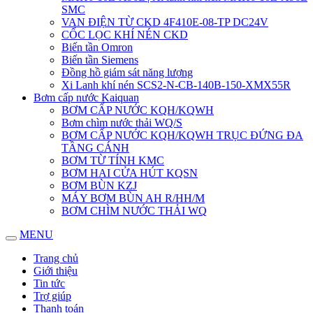
SMC
VAN ĐIỆN TỪ CKD 4F410E-08-TP DC24V
CỐC LỌC KHÍ NÉN CKD
Biến tần Omron
Biến tần Siemens
Đồng hồ giám sát năng lượng
Xi Lanh khí nén SCS2-N-CB-140B-150-XMX55R
Bơm cấp nước Kaiquan
BƠM CẤP NƯỚC KQH/KQWH
Bơm chìm nước thải WQ/S
BƠM CẤP NƯỚC KQH/KQWH TRỤC ĐỨNG ĐA
TẦNG CÁNH
BƠM TỪ TÍNH KMC
BƠM HAI CỬA HÚT KQSN
BƠM BÙN KZJ
MÁY BƠM BÙN AH R/HH/M
BƠM CHÌM NƯỚC THẢI WQ
MENU
Trang chủ
Giới thiệu
Tin tức
Trợ giúp
Thanh toán