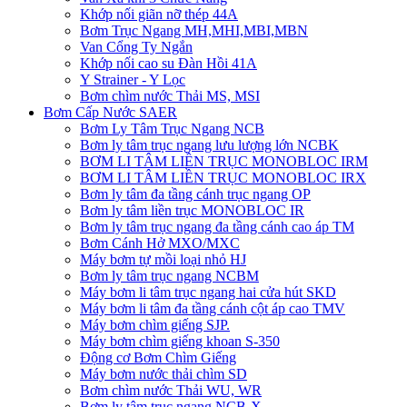
Khớp nối giãn nỡ thép 44A
Bơm Trục Ngang MH,MHI,MBI,MBN
Van Cổng Ty Ngắn
Khớp nối cao su Đàn Hồi 41A
Y Strainer - Y Lọc
Bơm chìm nước Thải MS, MSI
Bơm Cấp Nước SAER
Bơm Ly Tâm Trục Ngang NCB
Bơm ly tâm trục ngang lưu lượng lớn NCBK
BƠM LI TÂM LIỀN TRỤC MONOBLOC IRM
BƠM LI TÂM LIỀN TRỤC MONOBLOC IRX
Bơm ly tâm đa tầng cánh trục ngang OP
Bơm ly tâm liền trục MONOBLOC IR
Bơm ly tâm trục ngang đa tầng cánh cao áp TM
Bơm Cánh Hở MXO/MXC
Máy bơm tự mồi loại nhỏ HJ
Bơm ly tâm trục ngang NCBM
Máy bơm li tâm trục ngang hai cửa hút SKD
​Máy bơm li tâm đa tầng cánh cột áp cao TMV
Máy bơm chìm giếng SJP.
Máy bơm chìm giếng khoan S-350
Động cơ Bơm Chìm Giếng
​Máy bơm nước thải chìm SD
Bơm chìm nước Thải WU, WR
Bơm ly tâm trục ngang NCB-X