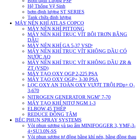
Bơm định Lượng PSP
Hệ Thống Vệ Sinh
bơm định lượng ST SERIES
Tank chứa đinh lượng
MÁY NÉN KHÍ ATLAS COPCO
MÁY NÉN KHÍ PITTONG
MÁY NÉN KHÍ TRỤC VÍT BÔI TRƠN BẰNG
DẦU
MÁY NÉN KHÍ GA 5-37 VSDˢ
MÁY NÉN KHÍ TRỤC VÍT KHÔNG DẦU CÓ
NƯỚC AQ
MÁY NÉN KHÍ TRỤC VÍT KHÔNG DẦU ZR &
ZT (VSD)
MÁY TẠO OXY OGP 2-225 PSA
MÁY TẠO OXY OGP+ 3-30 PSA
LỌC OXY AN TOÀN OXY VƯỢT TRỘI PDp+ O₂
3-670
NITROGEN GENERATOR NGM⁺ 7-70
MÁY TẠO KHÍ NITƠ NGM 1-3
ELBOW 45 THÉP
REDUCE ĐỒNG TÂM
BÉC PHUN SPRAY SYSTEMS
Vòi phun sương và tạo ẩm MINIFOGGER 3, YMF-3-
4+SU3.0N-SS
Vòi phun sương tự động bằng khí nén, bằng đồng thau