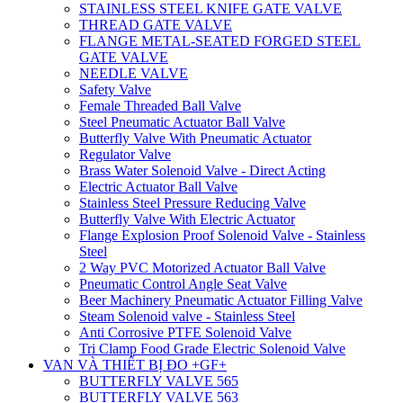
STAINLESS STEEL KNIFE GATE VALVE
THREAD GATE VALVE
FLANGE METAL-SEATED FORGED STEEL
GATE VALVE
NEEDLE VALVE
Safety Valve
Female Threaded Ball Valve
Steel Pneumatic Actuator Ball Valve
Butterfly Valve With Pneumatic Actuator
Regulator Valve
Brass Water Solenoid Valve - Direct Acting
Electric Actuator Ball Valve
Stainless Steel Pressure Reducing Valve
Butterfly Valve With Electric Actuator
Flange Explosion Proof Solenoid Valve - Stainless
Steel
2 Way PVC Motorized Actuator Ball Valve
Pneumatic Control Angle Seat Valve
Beer Machinery Pneumatic Actuator Filling Valve
Steam Solenoid valve - Stainless Steel
Anti Corrosive PTFE Solenoid Valve
Tri Clamp Food Grade Electric Solenoid Valve
VAN VÀ THIẾT BỊ ĐO +GF+
BUTTERFLY VALVE 565
BUTTERFLY VALVE 563