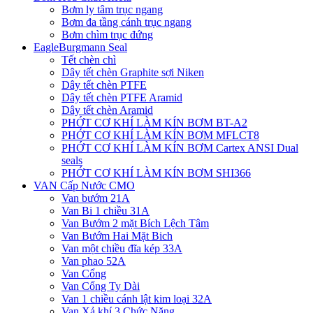
Bơm ly tâm trục ngang
Bơm đa tầng cánh trục ngang
Bơm chìm trục đứng
EagleBurgmann Seal
Tết chèn chì
Dây tết chèn Graphite sợi Niken
Dây tết chèn PTFE
Dây tết chèn PTFE Aramid
Dây tết chèn Aramid
PHỚT CƠ KHÍ LÀM KÍN BƠM BT-A2
PHỚT CƠ KHÍ LÀM KÍN BƠM MFLCT8
PHỚT CƠ KHÍ LÀM KÍN BƠM Cartex ANSI Dual
seals
PHỚT CƠ KHÍ LÀM KÍN BƠM SHI366
VAN Cấp Nước CMO
Van bướm 21A
Van Bi 1 chiều 31A
Van Bướm 2 mặt Bích Lệch Tâm
Van Bướm Hai Mặt Bich
Van một chiều đĩa kép 33A
Van phao 52A
Van Cổng
Van Cổng Ty Dài
Van 1 chiều cánh lật kim loại 32A
Van Xả khí 3 Chức Năng