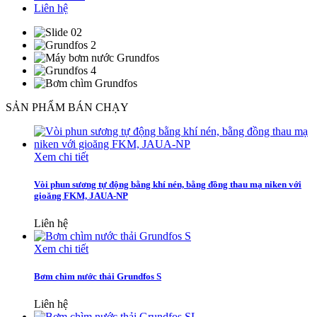
Liên hệ
SẢN PHẨM BÁN CHẠY
Xem chi tiết
Vòi phun sương tự động bằng khí nén, bằng đồng thau mạ niken với
gioăng FKM, JAUA-NP
Liên hệ
Xem chi tiết
Bơm chìm nước thải Grundfos S
Liên hệ