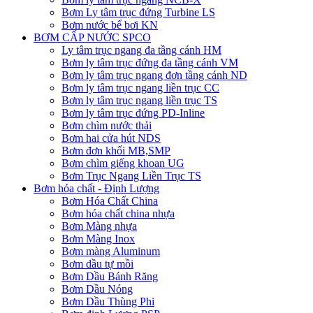
Bơm Ly tâm trục đứng Turbine LS
Bơm nước bể bơi KN
BƠM CẤP NƯỚC SPCO
Ly tâm trục ngang đa tầng cánh HM
Bơm ly tâm trục đứng đa tầng cánh VM
Bơm ly tâm trục ngang đơn tầng cánh ND
Bơm ly tâm trục ngang liền trục CC
Bơm ly tâm trục ngang liền trục TS
Bơm ly tâm trục đứng PD-Inline
Bơm chìm nước thải
Bơm hai cửa hút NDS
Bơm đơn khối MB,SMP
Bơm chìm giếng khoan UG
Bơm Trục Ngang Liền Trục TS
Bơm hóa chất - Định Lượng
Bơm Hóa Chất China
Bơm hóa chất china nhựa
Bơm Màng nhựa
Bơm Màng Inox
Bơm màng Aluminum
Bơm dầu tự mồi
Bơm Dầu Bánh Răng
Bơm Dầu Nóng
Bơm Dầu Thùng Phi