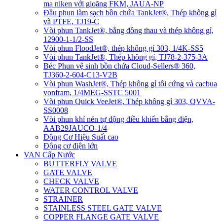
mạ niken với gioăng FKM, JAUA-NP
Đầu phun làm sạch bồn chứa TankJet®, Thép không gỉ
và PTFE, TJ19-C
Vòi phun TankJet®, bằng đồng thau và thép không gỉ,
12900-1-1/2-SS
Vòi phun FloodJet®, thép không gỉ 303, 1/4K-SS5
Vòi phun TankJet®, Thép không gỉ, TJ78-2-375-3A
Béc Phun vệ sinh bồn chứa Cloud-Sellers® 360,
TJ360-2-604-C13-V2B
Vòi phun WashJet®, Thép không gỉ tôi cứng và cacbua
vonfram, 1/4MEG-SSTC 5001
Vòi phun Quick VeeJet®, Thép không gỉ 303, QVVA-
SS0008
Vòi phun khí nén tự động điều khiển bằng điện,
AAB29JAUCO-1/4
Động Cơ Hiệu Suất cao
Động cơ điện lớn
VAN Cấp Nước
BUTTERFLY VALVE
GATE VALVE
CHECK VALVE
WATER CONTROL VALVE
STRAINER
STAINLESS STEEL GATE VALVE
COPPER FLANGE GATE VALVE