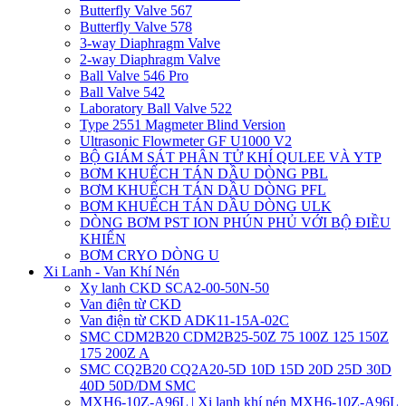
Butterfly Valve 567
Butterfly Valve 578
3-way Diaphragm Valve
2-way Diaphragm Valve
Ball Valve 546 Pro
Ball Valve 542
Laboratory Ball Valve 522
Type 2551 Magmeter Blind Version
Ultrasonic Flowmeter GF U1000 V2
BỘ GIÁM SÁT PHÂN TỬ KHÍ QULEE VÀ YTP
BƠM KHUẾCH TÁN DẦU DÒNG PBL
BƠM KHUẾCH TÁN DẦU DÒNG PFL
BƠM KHUẾCH TÁN DẦU DÒNG ULK
DÒNG BƠM PST ION PHÚN PHỦ VỚI BỘ ĐIỀU
KHIỂN
BƠM CRYO DÒNG U
Xi Lanh - Van Khí Nén
Xy lanh CKD SCA2-00-50N-50
Van điện từ CKD
Van điện từ CKD ADK11-15A-02C
SMC CDM2B20 CDM2B25-50Z 75 100Z 125 150Z
175 200Z A
SMC CQ2B20 CQ2A20-5D 10D 15D 20D 25D 30D
40D 50D/DM SMC
MXH6-10Z-A96L | Xi lanh khí nén MXH6-10Z-A96L