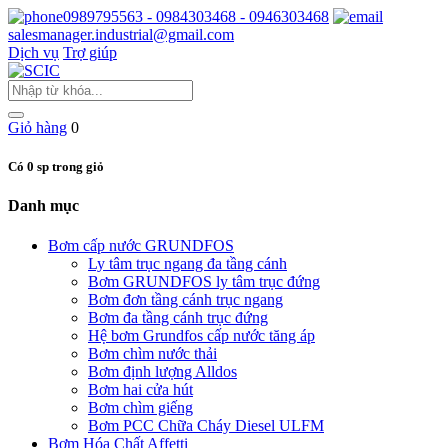
0989795563 - 0984303468 - 0946303468
salesmanager.industrial@gmail.com
Dịch vụ
Trợ giúp
Giỏ hàng
0
Có 0 sp trong giỏ
Danh mục
Bơm cấp nước GRUNDFOS
Ly tâm trục ngang đa tầng cánh
Bơm GRUNDFOS ly tâm trục đứng
Bơm đơn tầng cánh trục ngang
Bơm đa tầng cánh trục đứng
Hệ bơm Grundfos cấp nước tăng áp
Bơm chìm nước thải
Bơm định lượng Alldos
Bơm hai cửa hút
Bơm chìm giếng
Bơm PCC Chữa Cháy Diesel ULFM
Bơm Hóa Chất Affetti