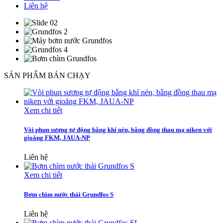
Liên hệ
SẢN PHẨM BÁN CHẠY
Xem chi tiết
Vòi phun sương tự động bằng khí nén, bằng đồng thau mạ niken với
gioăng FKM, JAUA-NP
Liên hệ
Xem chi tiết
Bơm chìm nước thải Grundfos S
Liên hệ