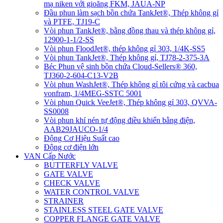
mạ niken với gioăng FKM, JAUA-NP
Đầu phun làm sạch bồn chứa TankJet®, Thép không gỉ
và PTFE, TJ19-C
Vòi phun TankJet®, bằng đồng thau và thép không gỉ,
12900-1-1/2-SS
Vòi phun FloodJet®, thép không gỉ 303, 1/4K-SS5
Vòi phun TankJet®, Thép không gỉ, TJ78-2-375-3A
Béc Phun vệ sinh bồn chứa Cloud-Sellers® 360,
TJ360-2-604-C13-V2B
Vòi phun WashJet®, Thép không gỉ tôi cứng và cacbua
vonfram, 1/4MEG-SSTC 5001
Vòi phun Quick VeeJet®, Thép không gỉ 303, QVVA-
SS0008
Vòi phun khí nén tự động điều khiển bằng điện,
AAB29JAUCO-1/4
Động Cơ Hiệu Suất cao
Động cơ điện lớn
VAN Cấp Nước
BUTTERFLY VALVE
GATE VALVE
CHECK VALVE
WATER CONTROL VALVE
STRAINER
STAINLESS STEEL GATE VALVE
COPPER FLANGE GATE VALVE