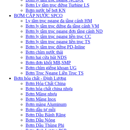
Bơm Ly tâm trục đứng Turbine LS
Bơm nước bể bơi KN
BƠM CẤP NƯỚC SPCO
Ly tâm trục ngang đa tầng cánh HM
Bơm ly tâm trục đứng đa tầng cánh VM
Bơm ly tâm trục ngang đơn tầng cánh ND
Bơm ly tâm trục ngang liền trục CC
Bơm ly tâm trục ngang liền trục TS
Bơm ly tâm trục đứng PD-Inline
Bơm chìm nước thải
Bơm hai cửa hút NDS
Bơm đơn khối MB,SMP
Bơm chìm giếng khoan UG
Bơm Trục Ngang Liền Trục TS
Bơm hóa chất - Định Lượng
Bơm Hóa Chất China
Bơm hóa chất china nhựa
Bơm Màng nhựa
Bơm Màng Inox
Bơm màng Aluminum
Bơm dầu tự mồi
Bơm Dầu Bánh Răng
Bơm Dầu Nóng
Bơm Dầu Thùng Phi