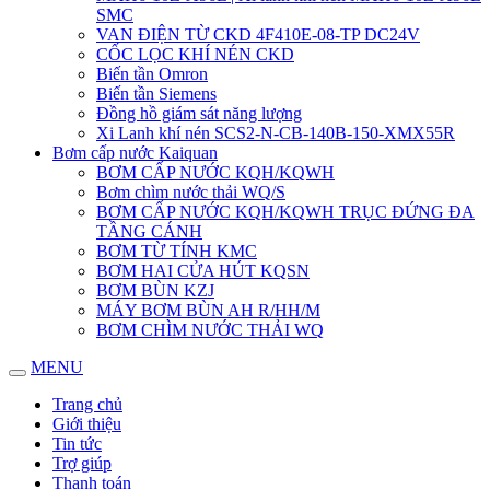
SMC
VAN ĐIỆN TỪ CKD 4F410E-08-TP DC24V
CỐC LỌC KHÍ NÉN CKD
Biến tần Omron
Biến tần Siemens
Đồng hồ giám sát năng lượng
Xi Lanh khí nén SCS2-N-CB-140B-150-XMX55R
Bơm cấp nước Kaiquan
BƠM CẤP NƯỚC KQH/KQWH
Bơm chìm nước thải WQ/S
BƠM CẤP NƯỚC KQH/KQWH TRỤC ĐỨNG ĐA
TẦNG CÁNH
BƠM TỪ TÍNH KMC
BƠM HAI CỬA HÚT KQSN
BƠM BÙN KZJ
MÁY BƠM BÙN AH R/HH/M
BƠM CHÌM NƯỚC THẢI WQ
MENU
Trang chủ
Giới thiệu
Tin tức
Trợ giúp
Thanh toán