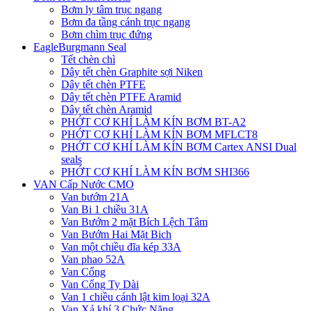
Bơm ly tâm trục ngang
Bơm đa tầng cánh trục ngang
Bơm chìm trục đứng
EagleBurgmann Seal
Tết chèn chì
Dây tết chèn Graphite sợi Niken
Dây tết chèn PTFE
Dây tết chèn PTFE Aramid
Dây tết chèn Aramid
PHỚT CƠ KHÍ LÀM KÍN BƠM BT-A2
PHỚT CƠ KHÍ LÀM KÍN BƠM MFLCT8
PHỚT CƠ KHÍ LÀM KÍN BƠM Cartex ANSI Dual
seals
PHỚT CƠ KHÍ LÀM KÍN BƠM SHI366
VAN Cấp Nước CMO
Van bướm 21A
Van Bi 1 chiều 31A
Van Bướm 2 mặt Bích Lệch Tâm
Van Bướm Hai Mặt Bich
Van một chiều đĩa kép 33A
Van phao 52A
Van Cổng
Van Cổng Ty Dài
Van 1 chiều cánh lật kim loại 32A
Van Xả khí 3 Chức Năng