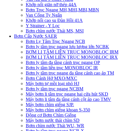
Khớp nối giãn nỡ thép 44A
Bơm Trục Ngang MH,MHI,MBI,MBN
Van Cổng Ty Ngắn
Khớp nối cao su Đàn Hồi 41A
Y Strainer - Y Lọc
Bơm chìm nước Thải MS, MSI
Bơm Cấp Nước SAER
Bơm Ly Tâm Trục Ngang NCB
Bơm ly tâm trục ngang lưu lượng lớn NCBK
BƠM LI TÂM LIỀN TRỤC MONOBLOC IRM
BƠM LI TÂM LIỀN TRỤC MONOBLOC IRX
Bơm ly tâm đa tầng cánh trục ngang OP
Bơm ly tâm liền trục MONOBLOC IR
Bơm ly tâm trục ngang đa tầng cánh cao áp TM
Bơm Cánh Hở MXO/MXC
Máy bơm tự mồi loại nhỏ HJ
Bơm ly tâm trục ngang NCBM
Máy bơm li tâm trục ngang hai cửa hút SKD
​Máy bơm li tâm đa tầng cánh cột áp cao TMV
Máy bơm chìm giếng SJP.
Máy bơm chìm giếng khoan S-350
Động cơ Bơm Chìm Giếng
​Máy bơm nước thải chìm SD
Bơm chìm nước Thải WU, WR
Bơm ly tâm trục ngang NCB-X