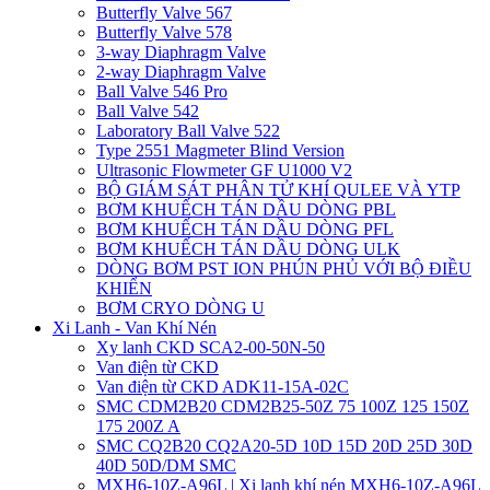
Butterfly Valve 567
Butterfly Valve 578
3-way Diaphragm Valve
2-way Diaphragm Valve
Ball Valve 546 Pro
Ball Valve 542
Laboratory Ball Valve 522
Type 2551 Magmeter Blind Version
Ultrasonic Flowmeter GF U1000 V2
BỘ GIÁM SÁT PHÂN TỬ KHÍ QULEE VÀ YTP
BƠM KHUẾCH TÁN DẦU DÒNG PBL
BƠM KHUẾCH TÁN DẦU DÒNG PFL
BƠM KHUẾCH TÁN DẦU DÒNG ULK
DÒNG BƠM PST ION PHÚN PHỦ VỚI BỘ ĐIỀU
KHIỂN
BƠM CRYO DÒNG U
Xi Lanh - Van Khí Nén
Xy lanh CKD SCA2-00-50N-50
Van điện từ CKD
Van điện từ CKD ADK11-15A-02C
SMC CDM2B20 CDM2B25-50Z 75 100Z 125 150Z
175 200Z A
SMC CQ2B20 CQ2A20-5D 10D 15D 20D 25D 30D
40D 50D/DM SMC
MXH6-10Z-A96L | Xi lanh khí nén MXH6-10Z-A96L