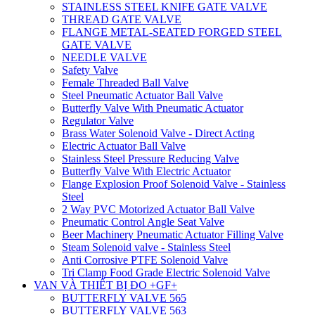
STAINLESS STEEL KNIFE GATE VALVE
THREAD GATE VALVE
FLANGE METAL-SEATED FORGED STEEL
GATE VALVE
NEEDLE VALVE
Safety Valve
Female Threaded Ball Valve
Steel Pneumatic Actuator Ball Valve
Butterfly Valve With Pneumatic Actuator
Regulator Valve
Brass Water Solenoid Valve - Direct Acting
Electric Actuator Ball Valve
Stainless Steel Pressure Reducing Valve
Butterfly Valve With Electric Actuator
Flange Explosion Proof Solenoid Valve - Stainless
Steel
2 Way PVC Motorized Actuator Ball Valve
Pneumatic Control Angle Seat Valve
Beer Machinery Pneumatic Actuator Filling Valve
Steam Solenoid valve - Stainless Steel
Anti Corrosive PTFE Solenoid Valve
Tri Clamp Food Grade Electric Solenoid Valve
VAN VÀ THIẾT BỊ ĐO +GF+
BUTTERFLY VALVE 565
BUTTERFLY VALVE 563