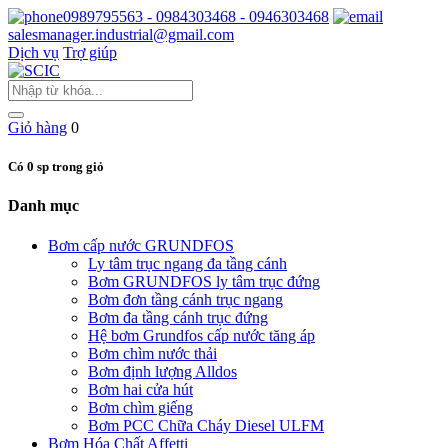
0989795563 - 0984303468 - 0946303468
salesmanager.industrial@gmail.com
Dịch vụ
Trợ giúp
Giỏ hàng
0
Có 0 sp trong giỏ
Danh mục
Bơm cấp nước GRUNDFOS
Ly tâm trục ngang đa tầng cánh
Bơm GRUNDFOS ly tâm trục đứng
Bơm đơn tầng cánh trục ngang
Bơm đa tầng cánh trục đứng
Hệ bơm Grundfos cấp nước tăng áp
Bơm chìm nước thải
Bơm định lượng Alldos
Bơm hai cửa hút
Bơm chìm giếng
Bơm PCC Chữa Cháy Diesel ULFM
Bơm Hóa Chất Affetti