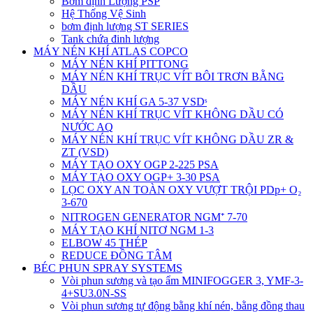
Bơm định Lượng PSP
Hệ Thống Vệ Sinh
bơm định lượng ST SERIES
Tank chứa đinh lượng
MÁY NÉN KHÍ ATLAS COPCO
MÁY NÉN KHÍ PITTONG
MÁY NÉN KHÍ TRỤC VÍT BÔI TRƠN BẰNG
DẦU
MÁY NÉN KHÍ GA 5-37 VSDˢ
MÁY NÉN KHÍ TRỤC VÍT KHÔNG DẦU CÓ
NƯỚC AQ
MÁY NÉN KHÍ TRỤC VÍT KHÔNG DẦU ZR &
ZT (VSD)
MÁY TẠO OXY OGP 2-225 PSA
MÁY TẠO OXY OGP+ 3-30 PSA
LỌC OXY AN TOÀN OXY VƯỢT TRỘI PDp+ O₂
3-670
NITROGEN GENERATOR NGM⁺ 7-70
MÁY TẠO KHÍ NITƠ NGM 1-3
ELBOW 45 THÉP
REDUCE ĐỒNG TÂM
BÉC PHUN SPRAY SYSTEMS
Vòi phun sương và tạo ẩm MINIFOGGER 3, YMF-3-
4+SU3.0N-SS
Vòi phun sương tự động bằng khí nén, bằng đồng thau