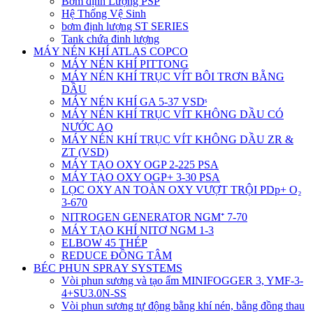
Bơm định Lượng PSP
Hệ Thống Vệ Sinh
bơm định lượng ST SERIES
Tank chứa đinh lượng
MÁY NÉN KHÍ ATLAS COPCO
MÁY NÉN KHÍ PITTONG
MÁY NÉN KHÍ TRỤC VÍT BÔI TRƠN BẰNG
DẦU
MÁY NÉN KHÍ GA 5-37 VSDˢ
MÁY NÉN KHÍ TRỤC VÍT KHÔNG DẦU CÓ
NƯỚC AQ
MÁY NÉN KHÍ TRỤC VÍT KHÔNG DẦU ZR &
ZT (VSD)
MÁY TẠO OXY OGP 2-225 PSA
MÁY TẠO OXY OGP+ 3-30 PSA
LỌC OXY AN TOÀN OXY VƯỢT TRỘI PDp+ O₂
3-670
NITROGEN GENERATOR NGM⁺ 7-70
MÁY TẠO KHÍ NITƠ NGM 1-3
ELBOW 45 THÉP
REDUCE ĐỒNG TÂM
BÉC PHUN SPRAY SYSTEMS
Vòi phun sương và tạo ẩm MINIFOGGER 3, YMF-3-
4+SU3.0N-SS
Vòi phun sương tự động bằng khí nén, bằng đồng thau