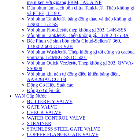
mạ niken với gioăng FKM, JAUA-NP
Đầu phun làm sạch bồn chứa TankJet®, Thép không gỉ
và PTFE, TJ19-C
Vòi phun TankJet®, bằng đồng thau và thép không gỉ,
12900-1-1/2-SS
Vòi phun FloodJet®, thép không gỉ 303, 1/4K-SS5
Vòi phun TankJet®, Thép không gỉ, TJ78-2-375-3A
Béc Phun vệ sinh bồn chứa Cloud-Sellers® 360,
TJ360-2-604-C13-V2B
Vòi phun WashJet®, Thép không gỉ tôi cứng và cacbua
vonfram, 1/4MEG-SSTC 5001
Vòi phun Quick VeeJet®, Thép không gỉ 303, QVVA-
SS0008
Vòi phun khí nén tự động điều khiển bằng điện,
AAB29JAUCO-1/4
Động Cơ Hiệu Suất cao
Động cơ điện lớn
VAN Cấp Nước
BUTTERFLY VALVE
GATE VALVE
CHECK VALVE
WATER CONTROL VALVE
STRAINER
STAINLESS STEEL GATE VALVE
COPPER FLANGE GATE VALVE