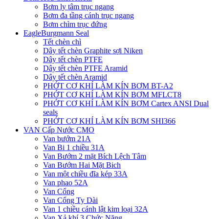
Bơm ly tâm trục ngang
Bơm đa tầng cánh trục ngang
Bơm chìm trục đứng
EagleBurgmann Seal
Tết chèn chì
Dây tết chèn Graphite sợi Niken
Dây tết chèn PTFE
Dây tết chèn PTFE Aramid
Dây tết chèn Aramid
PHỚT CƠ KHÍ LÀM KÍN BƠM BT-A2
PHỚT CƠ KHÍ LÀM KÍN BƠM MFLCT8
PHỚT CƠ KHÍ LÀM KÍN BƠM Cartex ANSI Dual
seals
PHỚT CƠ KHÍ LÀM KÍN BƠM SHI366
VAN Cấp Nước CMO
Van bướm 21A
Van Bi 1 chiều 31A
Van Bướm 2 mặt Bích Lệch Tâm
Van Bướm Hai Mặt Bich
Van một chiều đĩa kép 33A
Van phao 52A
Van Cổng
Van Cổng Ty Dài
Van 1 chiều cánh lật kim loại 32A
Van Xả khí 3 Chức Năng