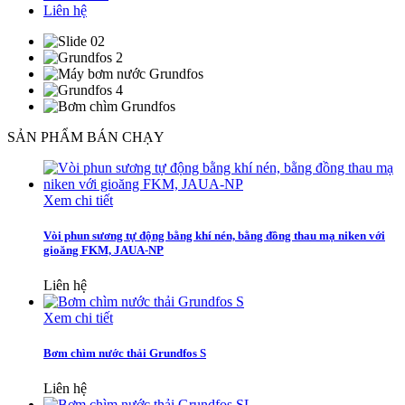
Liên hệ
SẢN PHẨM BÁN CHẠY
Xem chi tiết
Vòi phun sương tự động bằng khí nén, bằng đồng thau mạ niken với
gioăng FKM, JAUA-NP
Liên hệ
Xem chi tiết
Bơm chìm nước thải Grundfos S
Liên hệ