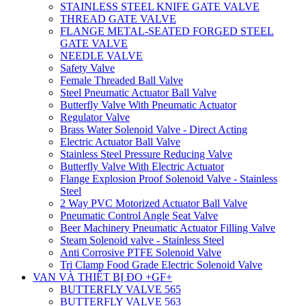
STAINLESS STEEL KNIFE GATE VALVE
THREAD GATE VALVE
FLANGE METAL-SEATED FORGED STEEL
GATE VALVE
NEEDLE VALVE
Safety Valve
Female Threaded Ball Valve
Steel Pneumatic Actuator Ball Valve
Butterfly Valve With Pneumatic Actuator
Regulator Valve
Brass Water Solenoid Valve - Direct Acting
Electric Actuator Ball Valve
Stainless Steel Pressure Reducing Valve
Butterfly Valve With Electric Actuator
Flange Explosion Proof Solenoid Valve - Stainless
Steel
2 Way PVC Motorized Actuator Ball Valve
Pneumatic Control Angle Seat Valve
Beer Machinery Pneumatic Actuator Filling Valve
Steam Solenoid valve - Stainless Steel
Anti Corrosive PTFE Solenoid Valve
Tri Clamp Food Grade Electric Solenoid Valve
VAN VÀ THIẾT BỊ ĐO +GF+
BUTTERFLY VALVE 565
BUTTERFLY VALVE 563