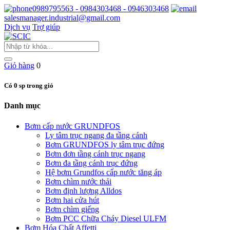
0989795563 - 0984303468 - 0946303468
salesmanager.industrial@gmail.com
Dịch vụ
Trợ giúp
Giỏ hàng
0
Có 0 sp trong giỏ
Danh mục
Bơm cấp nước GRUNDFOS
Ly tâm trục ngang đa tầng cánh
Bơm GRUNDFOS ly tâm trục đứng
Bơm đơn tầng cánh trục ngang
Bơm đa tầng cánh trục đứng
Hệ bơm Grundfos cấp nước tăng áp
Bơm chìm nước thải
Bơm định lượng Alldos
Bơm hai cửa hút
Bơm chìm giếng
Bơm PCC Chữa Cháy Diesel ULFM
Bơm Hóa Chất Affetti