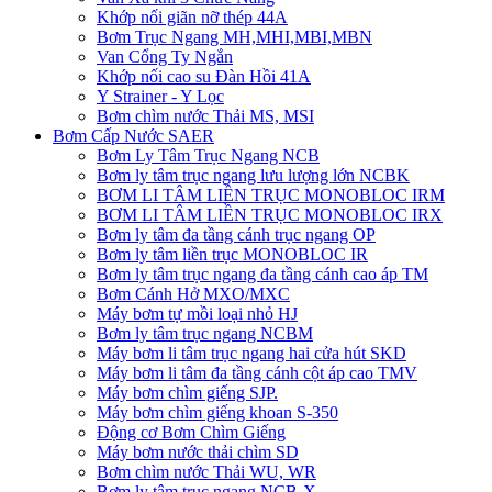
Khớp nối giãn nỡ thép 44A
Bơm Trục Ngang MH,MHI,MBI,MBN
Van Cổng Ty Ngắn
Khớp nối cao su Đàn Hồi 41A
Y Strainer - Y Lọc
Bơm chìm nước Thải MS, MSI
Bơm Cấp Nước SAER
Bơm Ly Tâm Trục Ngang NCB
Bơm ly tâm trục ngang lưu lượng lớn NCBK
BƠM LI TÂM LIỀN TRỤC MONOBLOC IRM
BƠM LI TÂM LIỀN TRỤC MONOBLOC IRX
Bơm ly tâm đa tầng cánh trục ngang OP
Bơm ly tâm liền trục MONOBLOC IR
Bơm ly tâm trục ngang đa tầng cánh cao áp TM
Bơm Cánh Hở MXO/MXC
Máy bơm tự mồi loại nhỏ HJ
Bơm ly tâm trục ngang NCBM
Máy bơm li tâm trục ngang hai cửa hút SKD
​Máy bơm li tâm đa tầng cánh cột áp cao TMV
Máy bơm chìm giếng SJP.
Máy bơm chìm giếng khoan S-350
Động cơ Bơm Chìm Giếng
​Máy bơm nước thải chìm SD
Bơm chìm nước Thải WU, WR
Bơm ly tâm trục ngang NCB-X