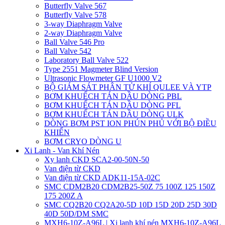
Butterfly Valve 567
Butterfly Valve 578
3-way Diaphragm Valve
2-way Diaphragm Valve
Ball Valve 546 Pro
Ball Valve 542
Laboratory Ball Valve 522
Type 2551 Magmeter Blind Version
Ultrasonic Flowmeter GF U1000 V2
BỘ GIÁM SÁT PHÂN TỬ KHÍ QULEE VÀ YTP
BƠM KHUẾCH TÁN DẦU DÒNG PBL
BƠM KHUẾCH TÁN DẦU DÒNG PFL
BƠM KHUẾCH TÁN DẦU DÒNG ULK
DÒNG BƠM PST ION PHÚN PHỦ VỚI BỘ ĐIỀU
KHIỂN
BƠM CRYO DÒNG U
Xi Lanh - Van Khí Nén
Xy lanh CKD SCA2-00-50N-50
Van điện từ CKD
Van điện từ CKD ADK11-15A-02C
SMC CDM2B20 CDM2B25-50Z 75 100Z 125 150Z
175 200Z A
SMC CQ2B20 CQ2A20-5D 10D 15D 20D 25D 30D
40D 50D/DM SMC
MXH6-10Z-A96L | Xi lanh khí nén MXH6-10Z-A96L