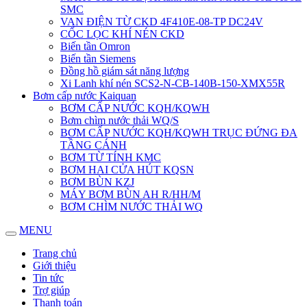
SMC
VAN ĐIỆN TỪ CKD 4F410E-08-TP DC24V
CỐC LỌC KHÍ NÉN CKD
Biến tần Omron
Biến tần Siemens
Đồng hồ giám sát năng lượng
Xi Lanh khí nén SCS2-N-CB-140B-150-XMX55R
Bơm cấp nước Kaiquan
BƠM CẤP NƯỚC KQH/KQWH
Bơm chìm nước thải WQ/S
BƠM CẤP NƯỚC KQH/KQWH TRỤC ĐỨNG ĐA
TẦNG CÁNH
BƠM TỪ TÍNH KMC
BƠM HAI CỬA HÚT KQSN
BƠM BÙN KZJ
MÁY BƠM BÙN AH R/HH/M
BƠM CHÌM NƯỚC THẢI WQ
MENU
Trang chủ
Giới thiệu
Tin tức
Trợ giúp
Thanh toán