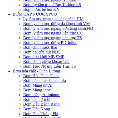
Bơm Ly tâm trục đứng Turbine LS
Bơm nước bể bơi KN
BƠM CẤP NƯỚC SPCO
Ly tâm trục ngang đa tầng cánh HM
Bơm ly tâm trục đứng đa tầng cánh VM
Bơm ly tâm trục ngang đơn tầng cánh ND
Bơm ly tâm trục ngang liền trục CC
Bơm ly tâm trục ngang liền trục TS
Bơm ly tâm trục đứng PD-Inline
Bơm chìm nước thải
Bơm hai cửa hút NDS
Bơm đơn khối MB,SMP
Bơm chìm giếng khoan UG
Bơm Trục Ngang Liền Trục TS
Bơm hóa chất - Định Lượng
Bơm Hóa Chất China
Bơm hóa chất china nhựa
Bơm Màng nhựa
Bơm Màng Inox
Bơm màng Aluminum
Bơm dầu tự mồi
Bơm Dầu Bánh Răng
Bơm Dầu Nóng
Bơm Dầu Thùng Phi