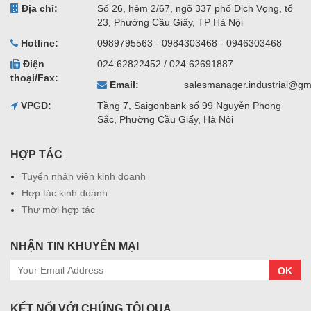
Địa chỉ:
Số 26, hẻm 2/67, ngõ 337 phố Dịch Vọng, tổ
23, Phường Cầu Giấy, TP Hà Nội
Hotline:
0989795563 - 0984303468 - 0946303468
Điện
024.62822452 / 024.62691887
thoại/Fax:
Email:
salesmanager.industrial@gm
VPGD:
Tầng 7, Saigonbank số 99 Nguyễn Phong
Sắc, Phường Cầu Giấy, Hà Nội
HỢP TÁC
Tuyển nhân viên kinh doanh
Hợp tác kinh doanh
Thư mời hợp tác
NHẬN TIN KHUYẾN MẠI
OK
KẾT NỐI VỚI CHÚNG TÔI QUA