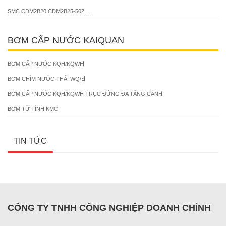
SMC CDM2B20 CDM2B25-50Z ...
BƠM CẤP NƯỚC KAIQUAN
BƠM CẤP NƯỚC KQH/KQWH
BƠM CHÌM NƯỚC THẢI WQ/S
BƠM CẤP NƯỚC KQH/KQWH TRỤC ĐỨNG ĐA TẦNG CÁNH
BƠM TỪ TÍNH KMC
TIN TỨC
CÔNG TY TNHH CÔNG NGHIỆP DOANH CHÍNH