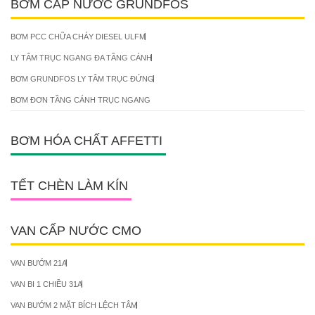
BƠM CẤP NƯỚC GRUNDFOS
BƠM PCC CHỮA CHÁY DIESEL ULFM
LY TÂM TRỤC NGANG ĐA TẦNG CÁNH
BƠM GRUNDFOS LY TÂM TRỤC ĐỨNG
BƠM ĐƠN TẦNG CÁNH TRỤC NGANG
BƠM HÓA CHẤT AFFETTI
TẾT CHÈN LÀM KÍN
VAN CẤP NƯỚC CMO
VAN BƯỚM 21A
VAN BI 1 CHIỀU 31A
VAN BƯỚM 2 MẶT BÍCH LỆCH TÂM