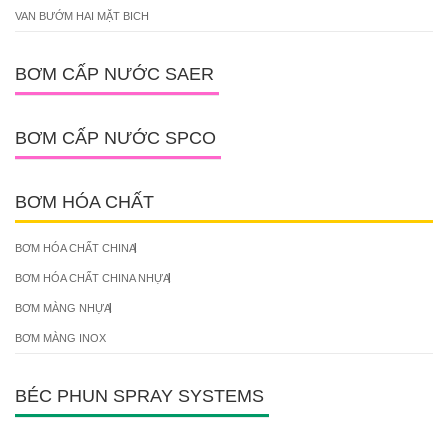
VAN BƯỚM HAI MẶT BICH
BƠM CẤP NƯỚC SAER
BƠM CẤP NƯỚC SPCO
BƠM HÓA CHẤT
BƠM HÓA CHẤT CHINA
BƠM HÓA CHẤT CHINA NHỰA
BƠM MÀNG NHỰA
BƠM MÀNG INOX
BÉC PHUN SPRAY SYSTEMS