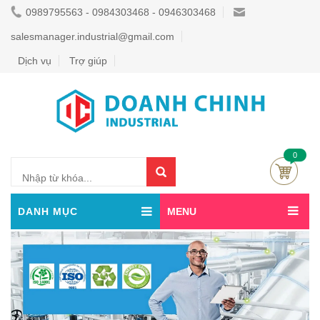
0989795563 - 0984303468 - 0946303468
salesmanager.industrial@gmail.com
Dịch vụ
Trợ giúp
0
DANH MỤC
MENU