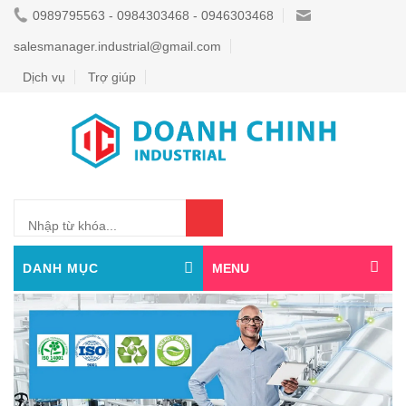
0989795563 - 0984303468 - 0946303468
salesmanager.industrial@gmail.com
Dịch vụ
Trợ giúp
0
DANH MỤC
MENU