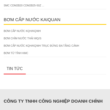
SMC CDM2B20 CDM2B25-50Z ...
BƠM CẤP NƯỚC KAIQUAN
BƠM CẤP NƯỚC KQH/KQWH
BƠM CHÌM NƯỚC THẢI WQ/S
BƠM CẤP NƯỚC KQH/KQWH TRỤC ĐỨNG ĐA TẦNG CÁNH
BƠM TỪ TÍNH KMC
TIN TỨC
CÔNG TY TNHH CÔNG NGHIỆP DOANH CHÍNH