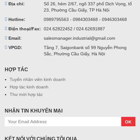
Địa chỉ:
Số 26, hẻm 2/67, ngõ 337 phố Dịch Vọng, tổ
23, Phường Cầu Giấy, TP Hà Nội
Hotline:
0989795563 - 0984303468 - 0946303468
Điện thoại/Fax:
024.62822452 / 024.62691887
Email:
salesmanager.industrial@gmail.com
VPGD:
Tầng 7, Saigonbank số 99 Nguyễn Phong
Sắc, Phường Cầu Giấy, Hà Nội
HỢP TÁC
Tuyển nhân viên kinh doanh
Hợp tác kinh doanh
Thư mời hợp tác
NHẬN TIN KHUYẾN MẠI
OK
KẾT NỐI VỚI CHÚNG TÔI QUA