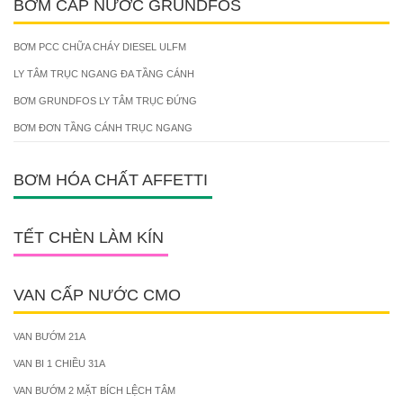
BƠM CẤP NƯỚC GRUNDFOS
BƠM PCC CHỮA CHÁY DIESEL ULFM
LY TÂM TRỤC NGANG ĐA TẦNG CÁNH
BƠM GRUNDFOS LY TÂM TRỤC ĐỨNG
BƠM ĐƠN TẦNG CÁNH TRỤC NGANG
BƠM HÓA CHẤT AFFETTI
TẾT CHÈN LÀM KÍN
VAN CẤP NƯỚC CMO
VAN BƯỚM 21A
VAN BI 1 CHIỀU 31A
VAN BƯỚM 2 MẶT BÍCH LỆCH TÂM