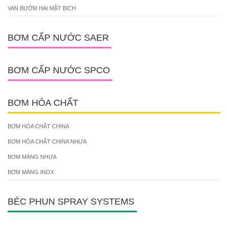
VAN BƯỚM HAI MẶT BICH
BƠM CẤP NƯỚC SAER
BƠM CẤP NƯỚC SPCO
BƠM HÓA CHẤT
BƠM HÓA CHẤT CHINA
BƠM HÓA CHẤT CHINA NHỰA
BƠM MÀNG NHỰA
BƠM MÀNG INOX
BÉC PHUN SPRAY SYSTEMS