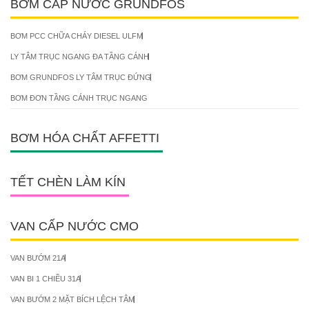
BƠM CẤP NƯỚC GRUNDFOS
BƠM PCC CHỮA CHÁY DIESEL ULFM
LY TÂM TRỤC NGANG ĐA TẦNG CÁNH
BƠM GRUNDFOS LY TÂM TRỤC ĐỨNG
BƠM ĐƠN TẦNG CÁNH TRỤC NGANG
BƠM HÓA CHẤT AFFETTI
TẾT CHÈN LÀM KÍN
VAN CẤP NƯỚC CMO
VAN BƯỚM 21A
VAN BI 1 CHIỀU 31A
VAN BƯỚM 2 MẶT BÍCH LỆCH TÂM