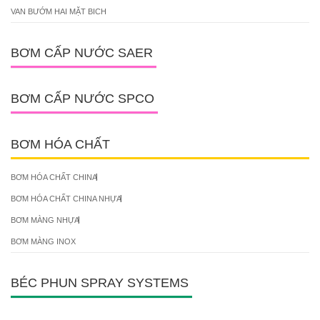
VAN BƯỚM HAI MẶT BICH
BƠM CẤP NƯỚC SAER
BƠM CẤP NƯỚC SPCO
BƠM HÓA CHẤT
BƠM HÓA CHẤT CHINA
BƠM HÓA CHẤT CHINA NHỰA
BƠM MÀNG NHỰA
BƠM MÀNG INOX
BÉC PHUN SPRAY SYSTEMS