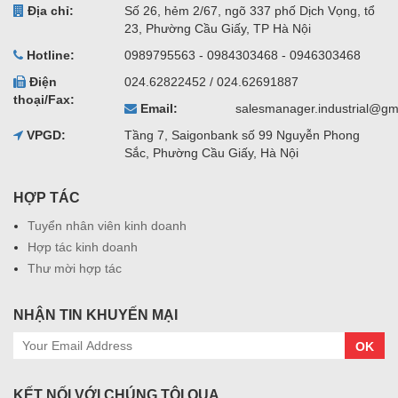
Địa chỉ:
Số 26, hẻm 2/67, ngõ 337 phố Dịch Vọng, tổ
23, Phường Cầu Giấy, TP Hà Nội
Hotline:
0989795563 - 0984303468 - 0946303468
Điện
024.62822452 / 024.62691887
thoại/Fax:
Email:
salesmanager.industrial@gm
VPGD:
Tầng 7, Saigonbank số 99 Nguyễn Phong
Sắc, Phường Cầu Giấy, Hà Nội
HỢP TÁC
Tuyển nhân viên kinh doanh
Hợp tác kinh doanh
Thư mời hợp tác
NHẬN TIN KHUYẾN MẠI
OK
KẾT NỐI VỚI CHÚNG TÔI QUA