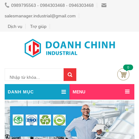
0989795563 - 0984303468 - 0946303468
salesmanager.industrial@gmail.com
Dịch vụ
Trợ giúp
0
DANH MỤC
MENU