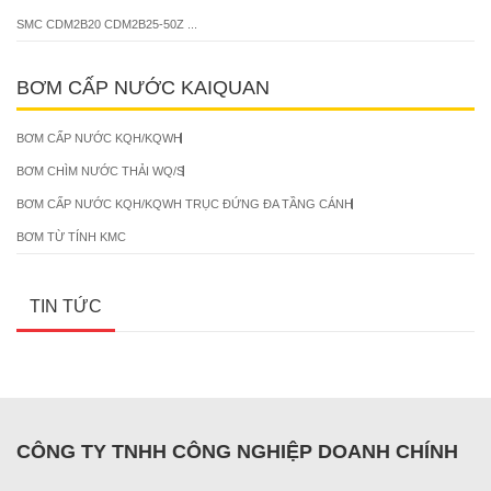
SMC CDM2B20 CDM2B25-50Z ...
BƠM CẤP NƯỚC KAIQUAN
BƠM CẤP NƯỚC KQH/KQWH
BƠM CHÌM NƯỚC THẢI WQ/S
BƠM CẤP NƯỚC KQH/KQWH TRỤC ĐỨNG ĐA TẦNG CÁNH
BƠM TỪ TÍNH KMC
TIN TỨC
CÔNG TY TNHH CÔNG NGHIỆP DOANH CHÍNH