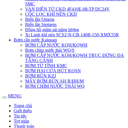
SMC
VAN ĐIỆN TỪ CKD 4F410E-08-TP DC24V
CỐC LỌC KHÍ NÉN CKD
Biến tần Omron
Biến tần Siemens
Đồng hồ giám sát năng lượng
Xi Lanh khí nén SCS2-N-CB-140B-150-XMX55R
Bơm cấp nước Kaiquan
BƠM CẤP NƯỚC KQH/KQWH
Bơm chìm nước thải WQ/S
BƠM CẤP NƯỚC KQH/KQWH TRỤC ĐỨNG ĐA
TẦNG CÁNH
BƠM TỪ TÍNH KMC
BƠM HAI CỬA HÚT KQSN
BƠM BÙN KZJ
MÁY BƠM BÙN AH R/HH/M
BƠM CHÌM NƯỚC THẢI WQ
MENU
Trang chủ
Giới thiệu
Tin tức
Trợ giúp
Thanh toán