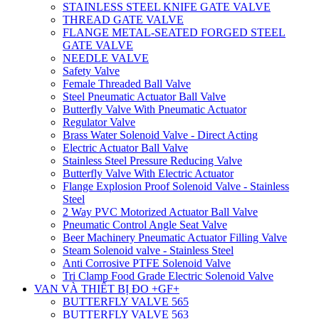
STAINLESS STEEL KNIFE GATE VALVE
THREAD GATE VALVE
FLANGE METAL-SEATED FORGED STEEL
GATE VALVE
NEEDLE VALVE
Safety Valve
Female Threaded Ball Valve
Steel Pneumatic Actuator Ball Valve
Butterfly Valve With Pneumatic Actuator
Regulator Valve
Brass Water Solenoid Valve - Direct Acting
Electric Actuator Ball Valve
Stainless Steel Pressure Reducing Valve
Butterfly Valve With Electric Actuator
Flange Explosion Proof Solenoid Valve - Stainless
Steel
2 Way PVC Motorized Actuator Ball Valve
Pneumatic Control Angle Seat Valve
Beer Machinery Pneumatic Actuator Filling Valve
Steam Solenoid valve - Stainless Steel
Anti Corrosive PTFE Solenoid Valve
Tri Clamp Food Grade Electric Solenoid Valve
VAN VÀ THIẾT BỊ ĐO +GF+
BUTTERFLY VALVE 565
BUTTERFLY VALVE 563