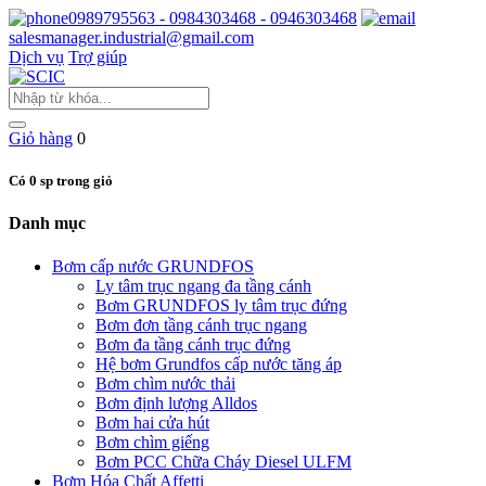
0989795563 - 0984303468 - 0946303468
salesmanager.industrial@gmail.com
Dịch vụ
Trợ giúp
Giỏ hàng
0
Có 0 sp trong giỏ
Danh mục
Bơm cấp nước GRUNDFOS
Ly tâm trục ngang đa tầng cánh
Bơm GRUNDFOS ly tâm trục đứng
Bơm đơn tầng cánh trục ngang
Bơm đa tầng cánh trục đứng
Hệ bơm Grundfos cấp nước tăng áp
Bơm chìm nước thải
Bơm định lượng Alldos
Bơm hai cửa hút
Bơm chìm giếng
Bơm PCC Chữa Cháy Diesel ULFM
Bơm Hóa Chất Affetti