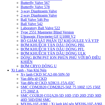
Butterfly Valve 567
Butterfly Valve 578
3-way Diaphragm Valve
2-way Diaphragm Valve
Ball Valve 546 Pro
Ball Valve 542
Laboratory Ball Valve 522
Type 2551 Magmeter Blind Version
Ultrasonic Flowmeter GF U1000 V2
BỘ GIÁM SÁT PHÂN TỬ KHÍ QULEE VÀ YTP
BƠM KHUẾCH TÁN DẦU DÒNG PBL
BƠM KHUẾCH TÁN DẦU DÒNG PFL
BƠM KHUẾCH TÁN DẦU DÒNG ULK
DÒNG BƠM PST ION PHÚN PHỦ VỚI BỘ ĐIỀU
KHIỂN
BƠM CRYO DÒNG U
Xi Lanh - Van Khí Nén
Xy lanh CKD SCA2-00-50N-50
Van điện từ CKD
Van điện từ CKD ADK11-15A-02C
SMC CDM2B20 CDM2B25-50Z 75 100Z 125 150Z
175 200Z A
SMC CQ2B20 CQ2A20-5D 10D 15D 20D 25D 30D
40D 50D/DM SMC
MXH6-10Z-A96L | Xi lanh khí nén MXH6-10Z-A96L