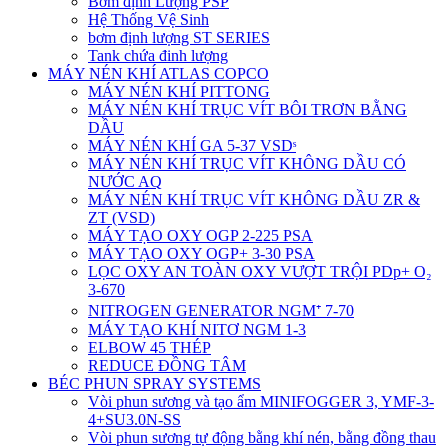
Bơm định Lượng PSP
Hệ Thống Vệ Sinh
bơm định lượng ST SERIES
Tank chứa đinh lượng
MÁY NÉN KHÍ ATLAS COPCO
MÁY NÉN KHÍ PITTONG
MÁY NÉN KHÍ TRỤC VÍT BÔI TRƠN BẰNG
DẦU
MÁY NÉN KHÍ GA 5-37 VSDˢ
MÁY NÉN KHÍ TRỤC VÍT KHÔNG DẦU CÓ
NƯỚC AQ
MÁY NÉN KHÍ TRỤC VÍT KHÔNG DẦU ZR &
ZT (VSD)
MÁY TẠO OXY OGP 2-225 PSA
MÁY TẠO OXY OGP+ 3-30 PSA
LỌC OXY AN TOÀN OXY VƯỢT TRỘI PDp+ O₂
3-670
NITROGEN GENERATOR NGM⁺ 7-70
MÁY TẠO KHÍ NITƠ NGM 1-3
ELBOW 45 THÉP
REDUCE ĐỒNG TÂM
BÉC PHUN SPRAY SYSTEMS
Vòi phun sương và tạo ẩm MINIFOGGER 3, YMF-3-
4+SU3.0N-SS
Vòi phun sương tự động bằng khí nén, bằng đồng thau