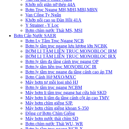
Khớp nối giãn nỡ thép 44A
Bơm Trục Ngang MH,MHI,MBI,MBN
Van Cổng Ty Ngắn
Khớp nối cao su Đàn Hồi 41A
Y Strainer - Y Lọc
Bơm chìm nước Thải MS, MSI
Bơm Cấp Nước SAER
Bơm Ly Tâm Trục Ngang NCB
Bơm ly tâm trục ngang lưu lượng lớn NCBK
BƠM LI TÂM LIỀN TRỤC MONOBLOC IRM
BƠM LI TÂM LIỀN TRỤC MONOBLOC IRX
Bơm ly tâm đa tầng cánh trục ngang OP
Bơm ly tâm liền trục MONOBLOC IR
Bơm ly tâm trục ngang đa tầng cánh cao áp TM
Bơm Cánh Hở MXO/MXC
Máy bơm tự mồi loại nhỏ HJ
Bơm ly tâm trục ngang NCBM
Máy bơm li tâm trục ngang hai cửa hút SKD
​Máy bơm li tâm đa tầng cánh cột áp cao TMV
Máy bơm chìm giếng SJP.
Máy bơm chìm giếng khoan S-350
Động cơ Bơm Chìm Giếng
​Máy bơm nước thải chìm SD
Bơm chìm nước Thải WU, WR
Bơm ly tâm trục ngang NCB-X