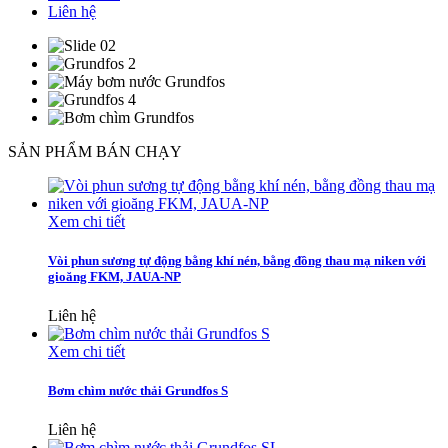
Liên hệ
SẢN PHẨM BÁN CHẠY
Xem chi tiết
Vòi phun sương tự động bằng khí nén, bằng đồng thau mạ niken với
gioăng FKM, JAUA-NP
Liên hệ
Xem chi tiết
Bơm chìm nước thải Grundfos S
Liên hệ