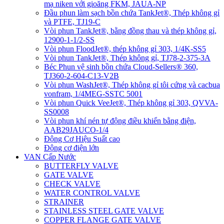
mạ niken với gioăng FKM, JAUA-NP
Đầu phun làm sạch bồn chứa TankJet®, Thép không gỉ
và PTFE, TJ19-C
Vòi phun TankJet®, bằng đồng thau và thép không gỉ,
12900-1-1/2-SS
Vòi phun FloodJet®, thép không gỉ 303, 1/4K-SS5
Vòi phun TankJet®, Thép không gỉ, TJ78-2-375-3A
Béc Phun vệ sinh bồn chứa Cloud-Sellers® 360,
TJ360-2-604-C13-V2B
Vòi phun WashJet®, Thép không gỉ tôi cứng và cacbua
vonfram, 1/4MEG-SSTC 5001
Vòi phun Quick VeeJet®, Thép không gỉ 303, QVVA-
SS0008
Vòi phun khí nén tự động điều khiển bằng điện,
AAB29JAUCO-1/4
Động Cơ Hiệu Suất cao
Động cơ điện lớn
VAN Cấp Nước
BUTTERFLY VALVE
GATE VALVE
CHECK VALVE
WATER CONTROL VALVE
STRAINER
STAINLESS STEEL GATE VALVE
COPPER FLANGE GATE VALVE