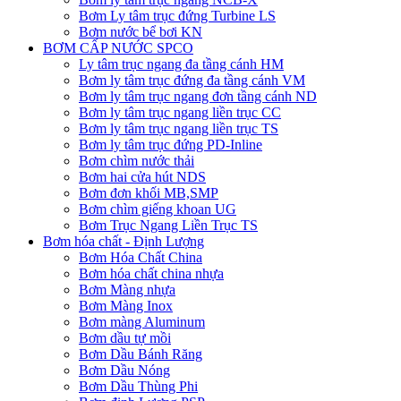
Bơm Ly tâm trục đứng Turbine LS
Bơm nước bể bơi KN
BƠM CẤP NƯỚC SPCO
Ly tâm trục ngang đa tầng cánh HM
Bơm ly tâm trục đứng đa tầng cánh VM
Bơm ly tâm trục ngang đơn tầng cánh ND
Bơm ly tâm trục ngang liền trục CC
Bơm ly tâm trục ngang liền trục TS
Bơm ly tâm trục đứng PD-Inline
Bơm chìm nước thải
Bơm hai cửa hút NDS
Bơm đơn khối MB,SMP
Bơm chìm giếng khoan UG
Bơm Trục Ngang Liền Trục TS
Bơm hóa chất - Định Lượng
Bơm Hóa Chất China
Bơm hóa chất china nhựa
Bơm Màng nhựa
Bơm Màng Inox
Bơm màng Aluminum
Bơm dầu tự mồi
Bơm Dầu Bánh Răng
Bơm Dầu Nóng
Bơm Dầu Thùng Phi