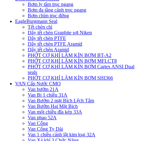
Bơm ly tâm trục ngang
Bơm đa tầng cánh trục ngang
Bơm chìm trục đứng
EagleBurgmann Seal
Tết chèn chì
Dây tết chèn Graphite sợi Niken
Dây tết chèn PTFE
Dây tết chèn PTFE Aramid
Dây tết chèn Aramid
PHỚT CƠ KHÍ LÀM KÍN BƠM BT-A2
PHỚT CƠ KHÍ LÀM KÍN BƠM MFLCT8
PHỚT CƠ KHÍ LÀM KÍN BƠM Cartex ANSI Dual
seals
PHỚT CƠ KHÍ LÀM KÍN BƠM SHI366
VAN Cấp Nước CMO
Van bướm 21A
Van Bi 1 chiều 31A
Van Bướm 2 mặt Bích Lệch Tâm
Van Bướm Hai Mặt Bich
Van một chiều đĩa kép 33A
Van phao 52A
Van Cổng
Van Cổng Ty Dài
Van 1 chiều cánh lật kim loại 32A
Van Xả khí 3 Chức Năng