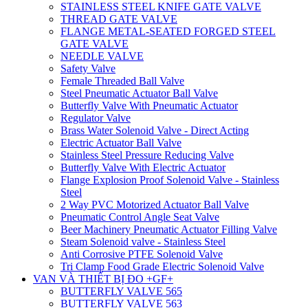
STAINLESS STEEL KNIFE GATE VALVE
THREAD GATE VALVE
FLANGE METAL-SEATED FORGED STEEL
GATE VALVE
NEEDLE VALVE
Safety Valve
Female Threaded Ball Valve
Steel Pneumatic Actuator Ball Valve
Butterfly Valve With Pneumatic Actuator
Regulator Valve
Brass Water Solenoid Valve - Direct Acting
Electric Actuator Ball Valve
Stainless Steel Pressure Reducing Valve
Butterfly Valve With Electric Actuator
Flange Explosion Proof Solenoid Valve - Stainless
Steel
2 Way PVC Motorized Actuator Ball Valve
Pneumatic Control Angle Seat Valve
Beer Machinery Pneumatic Actuator Filling Valve
Steam Solenoid valve - Stainless Steel
Anti Corrosive PTFE Solenoid Valve
Tri Clamp Food Grade Electric Solenoid Valve
VAN VÀ THIẾT BỊ ĐO +GF+
BUTTERFLY VALVE 565
BUTTERFLY VALVE 563