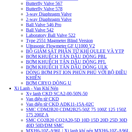
Butterfly Valve 567
Butterfly Valve 578
3-way Diaphragm Valve
2-way Diaphragm Valve
Ball Valve 546 Pro
Ball Valve 542
Laboratory Ball Valve 522
Type 2551 Magmeter Blind Version
Ultrasonic Flowmeter GF U1000 V2
BỘ GIÁM SÁT PHÂN TỬ KHÍ QULEE VÀ YTP
BƠM KHUẾCH TÁN DẦU DÒNG PBL
BƠM KHUẾCH TÁN DẦU DÒNG PFL
BƠM KHUẾCH TÁN DẦU DÒNG ULK
DÒNG BƠM PST ION PHÚN PHỦ VỚI BỘ ĐIỀU
KHIỂN
BƠM CRYO DÒNG U
Xi Lanh - Van Khí Nén
Xy lanh CKD SCA2-00-50N-50
Van điện từ CKD
Van điện từ CKD ADK11-15A-02C
SMC CDM2B20 CDM2B25-50Z 75 100Z 125 150Z
175 200Z A
SMC CQ2B20 CQ2A20-5D 10D 15D 20D 25D 30D
40D 50D/DM SMC
MXH6-10Z-A96L | Xi lanh khí nén MXH6-10Z-A96L