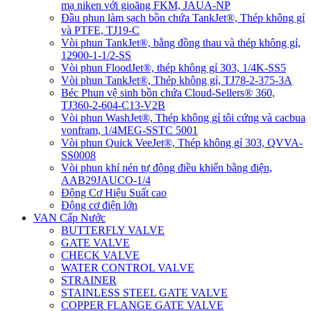
mạ niken với gioăng FKM, JAUA-NP
Đầu phun làm sạch bồn chứa TankJet®, Thép không gỉ
và PTFE, TJ19-C
Vòi phun TankJet®, bằng đồng thau và thép không gỉ,
12900-1-1/2-SS
Vòi phun FloodJet®, thép không gỉ 303, 1/4K-SS5
Vòi phun TankJet®, Thép không gỉ, TJ78-2-375-3A
Béc Phun vệ sinh bồn chứa Cloud-Sellers® 360,
TJ360-2-604-C13-V2B
Vòi phun WashJet®, Thép không gỉ tôi cứng và cacbua
vonfram, 1/4MEG-SSTC 5001
Vòi phun Quick VeeJet®, Thép không gỉ 303, QVVA-
SS0008
Vòi phun khí nén tự động điều khiển bằng điện,
AAB29JAUCO-1/4
Động Cơ Hiệu Suất cao
Động cơ điện lớn
VAN Cấp Nước
BUTTERFLY VALVE
GATE VALVE
CHECK VALVE
WATER CONTROL VALVE
STRAINER
STAINLESS STEEL GATE VALVE
COPPER FLANGE GATE VALVE