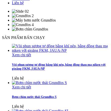
Liên hệ
SẢN PHẨM BÁN CHẠY
Xem chi tiết
Vòi phun sương tự động bằng khí nén, bằng đồng thau mạ niken với
gioăng FKM, JAUA-NP
Liên hệ
Xem chi tiết
Bơm chìm nước thải Grundfos S
Liên hệ