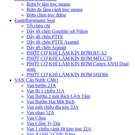
Bơm ly tâm trục ngang
Bơm đa tầng cánh trục ngang
Bơm chìm trục đứng
EagleBurgmann Seal
Tết chèn chì
Dây tết chèn Graphite sợi Niken
Dây tết chèn PTFE
Dây tết chèn PTFE Aramid
Dây tết chèn Aramid
PHỚT CƠ KHÍ LÀM KÍN BƠM BT-A2
PHỚT CƠ KHÍ LÀM KÍN BƠM MFLCT8
PHỚT CƠ KHÍ LÀM KÍN BƠM Cartex ANSI Dual
seals
PHỚT CƠ KHÍ LÀM KÍN BƠM SHI366
VAN Cấp Nước CMO
Van bướm 21A
Van Bi 1 chiều 31A
Van Bướm 2 mặt Bích Lệch Tâm
Van Bướm Hai Mặt Bich
Van một chiều đĩa kép 33A
Van phao 52A
Van Cổng
Van Cổng Ty Dài
Van 1 chiều cánh lật kim loại 32A
Van Xả khí 3 Chức Năng