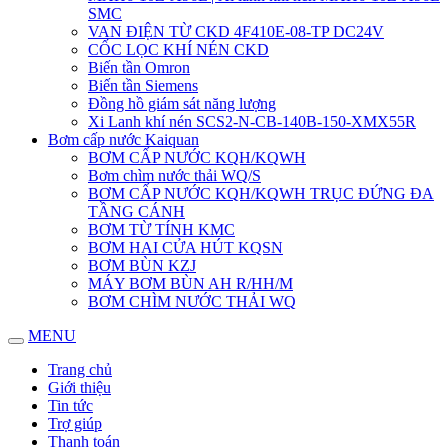
SMC
VAN ĐIỆN TỪ CKD 4F410E-08-TP DC24V
CỐC LỌC KHÍ NÉN CKD
Biến tần Omron
Biến tần Siemens
Đồng hồ giám sát năng lượng
Xi Lanh khí nén SCS2-N-CB-140B-150-XMX55R
Bơm cấp nước Kaiquan
BƠM CẤP NƯỚC KQH/KQWH
Bơm chìm nước thải WQ/S
BƠM CẤP NƯỚC KQH/KQWH TRỤC ĐỨNG ĐA
TẦNG CÁNH
BƠM TỪ TÍNH KMC
BƠM HAI CỬA HÚT KQSN
BƠM BÙN KZJ
MÁY BƠM BÙN AH R/HH/M
BƠM CHÌM NƯỚC THẢI WQ
MENU
Trang chủ
Giới thiệu
Tin tức
Trợ giúp
Thanh toán