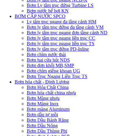
Bơm Ly tâm trục đứng Turbine LS
Bơm nước bể bơi KN
BƠM CẤP NƯỚC SPCO
Ly tâm trục ngang đa tầng cánh HM
Bơm ly tâm trục đứng đa tầng cánh VM
Bơm ly tâm trục ngang đơn tầng cánh ND
Bơm ly tâm trục ngang liền trục CC
Bơm ly tâm trục ngang liền trục TS
Bơm ly tâm trục đứng PD-Inline
Bơm chìm nước thải
Bơm hai cửa hút NDS
Bơm đơn khối MB,SMP
Bơm chìm giếng khoan UG
Bơm Trục Ngang Liền Trục TS
Bơm hóa chất - Định Lượng
Bơm Hóa Chất China
Bơm hóa chất china nhựa
Bơm Màng nhựa
Bơm Màng Inox
Bơm màng Aluminum
Bơm dầu tự mồi
Bơm Dầu Bánh Răng
Bơm Dầu Nóng
Bơm Dầu Thùng Phi