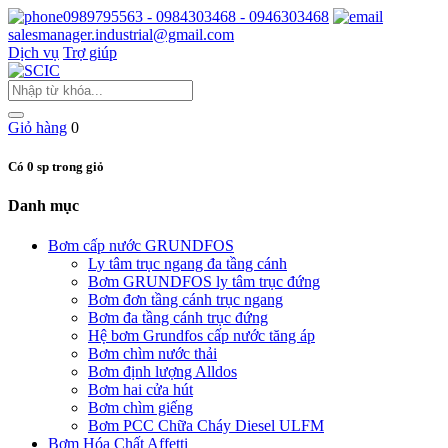
0989795563 - 0984303468 - 0946303468
salesmanager.industrial@gmail.com
Dịch vụ
Trợ giúp
Giỏ hàng
0
Có 0 sp trong giỏ
Danh mục
Bơm cấp nước GRUNDFOS
Ly tâm trục ngang đa tầng cánh
Bơm GRUNDFOS ly tâm trục đứng
Bơm đơn tầng cánh trục ngang
Bơm đa tầng cánh trục đứng
Hệ bơm Grundfos cấp nước tăng áp
Bơm chìm nước thải
Bơm định lượng Alldos
Bơm hai cửa hút
Bơm chìm giếng
Bơm PCC Chữa Cháy Diesel ULFM
Bơm Hóa Chất Affetti