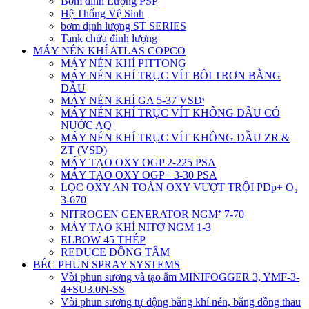
Bơm định Lượng PSP
Hệ Thống Vệ Sinh
bơm định lượng ST SERIES
Tank chứa đinh lượng
MÁY NÉN KHÍ ATLAS COPCO
MÁY NÉN KHÍ PITTONG
MÁY NÉN KHÍ TRỤC VÍT BÔI TRƠN BẰNG
DẦU
MÁY NÉN KHÍ GA 5-37 VSDˢ
MÁY NÉN KHÍ TRỤC VÍT KHÔNG DẦU CÓ
NƯỚC AQ
MÁY NÉN KHÍ TRỤC VÍT KHÔNG DẦU ZR &
ZT (VSD)
MÁY TẠO OXY OGP 2-225 PSA
MÁY TẠO OXY OGP+ 3-30 PSA
LỌC OXY AN TOÀN OXY VƯỢT TRỘI PDp+ O₂
3-670
NITROGEN GENERATOR NGM⁺ 7-70
MÁY TẠO KHÍ NITƠ NGM 1-3
ELBOW 45 THÉP
REDUCE ĐỒNG TÂM
BÉC PHUN SPRAY SYSTEMS
Vòi phun sương và tạo ẩm MINIFOGGER 3, YMF-3-
4+SU3.0N-SS
Vòi phun sương tự động bằng khí nén, bằng đồng thau