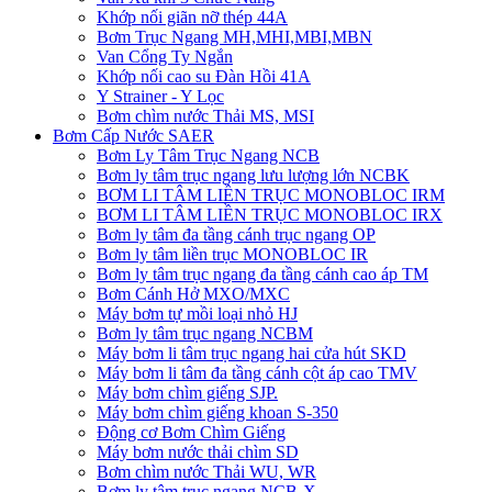
Khớp nối giãn nỡ thép 44A
Bơm Trục Ngang MH,MHI,MBI,MBN
Van Cổng Ty Ngắn
Khớp nối cao su Đàn Hồi 41A
Y Strainer - Y Lọc
Bơm chìm nước Thải MS, MSI
Bơm Cấp Nước SAER
Bơm Ly Tâm Trục Ngang NCB
Bơm ly tâm trục ngang lưu lượng lớn NCBK
BƠM LI TÂM LIỀN TRỤC MONOBLOC IRM
BƠM LI TÂM LIỀN TRỤC MONOBLOC IRX
Bơm ly tâm đa tầng cánh trục ngang OP
Bơm ly tâm liền trục MONOBLOC IR
Bơm ly tâm trục ngang đa tầng cánh cao áp TM
Bơm Cánh Hở MXO/MXC
Máy bơm tự mồi loại nhỏ HJ
Bơm ly tâm trục ngang NCBM
Máy bơm li tâm trục ngang hai cửa hút SKD
​Máy bơm li tâm đa tầng cánh cột áp cao TMV
Máy bơm chìm giếng SJP.
Máy bơm chìm giếng khoan S-350
Động cơ Bơm Chìm Giếng
​Máy bơm nước thải chìm SD
Bơm chìm nước Thải WU, WR
Bơm ly tâm trục ngang NCB-X