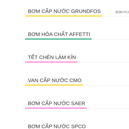
BƠM CẤP NƯỚC GRUNDFOS
BƠM PCC
BƠM HÓA CHẤT AFFETTI
TẾT CHÈN LÀM KÍN
VAN CẤP NƯỚC CMO
BƠM CẤP NƯỚC SAER
BƠM CẤP NƯỚC SPCO