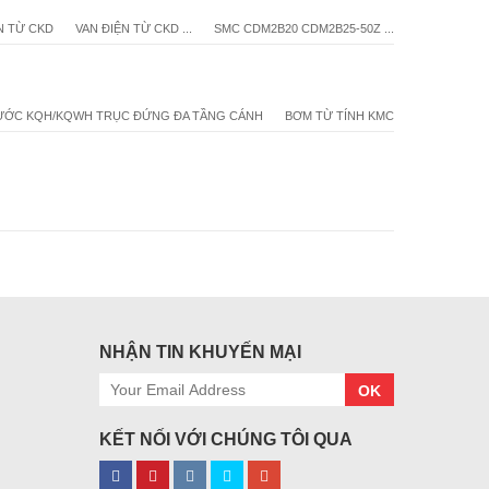
N TỪ CKD
VAN ĐIỆN TỪ CKD ...
SMC CDM2B20 CDM2B25-50Z ...
ƯỚC KQH/KQWH TRỤC ĐỨNG ĐA TẦNG CÁNH
BƠM TỪ TÍNH KMC
NHẬN TIN KHUYẾN MẠI
OK
KẾT NỐI VỚI CHÚNG TÔI QUA