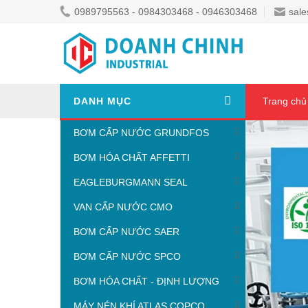
0989795563 - 0984303468 - 0946303468
sale
DANH MỤC
Trang chủ
BƠM CẤP NƯỚC GRUNDFOS
BƠM HÓA CHẤT AFFETTI
EAGLEBURGMANN SEAL
VAN CẤP NƯỚC CMO
BƠM CẤP NƯỚC SAER
BƠM CẤP NƯỚC SPCO
BƠM HÓA CHẤT - ĐỊNH LƯỢNG
MÁY NÉN KHÍ ATLAS COPCO