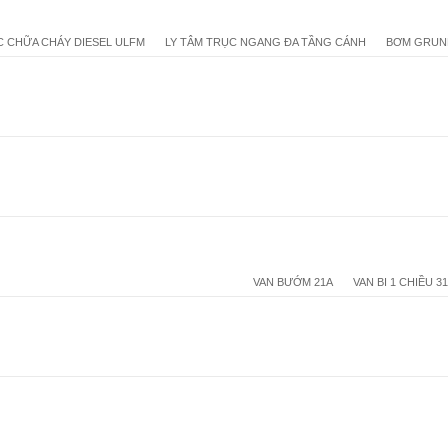
 CHỮA CHÁY DIESEL ULFM
LY TÂM TRỤC NGANG ĐA TẦNG CÁNH
BƠM GRUN
VAN BƯỚM 21A
VAN BI 1 CHIỀU 3