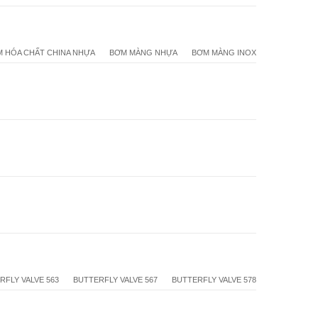
 HÓA CHẤT CHINA NHỰA
BƠM MÀNG NHỰA
BƠM MÀNG INOX
RFLY VALVE 563
BUTTERFLY VALVE 567
BUTTERFLY VALVE 578