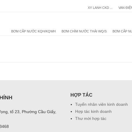
XY LANH CKD ...
VAN ĐIỆ
BƠM CẤP NƯỚC KQH/KQWH
BƠM CHÌM NƯỚC THẢI WQ/S
BƠM CẤP N
HỢP TÁC
HÍNH
Tuyển nhân viên kinh doanh
Hợp tác kinh doanh
Vọng, tổ 23, Phường Cầu Giấy,
Thư mời hợp tác
03468