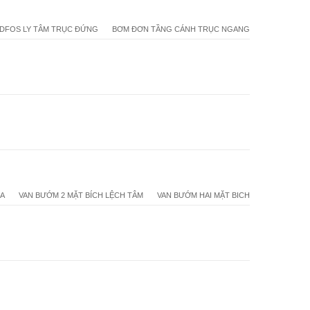
DFOS LY TÂM TRỤC ĐỨNG
BƠM ĐƠN TẦNG CÁNH TRỤC NGANG
1A
VAN BƯỚM 2 MẶT BÍCH LỆCH TÂM
VAN BƯỚM HAI MẶT BICH