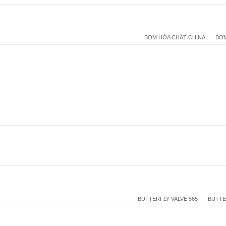
BƠM HÓA CHẤT CHINA
BƠM
BUTTERFLY VALVE 565
BUTTE