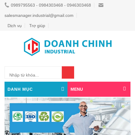
0989795563 - 0984303468 - 0946303468
salesmanager.industrial@gmail.com
Dịch vụ
Trợ giúp
0
DANH MỤC
MENU