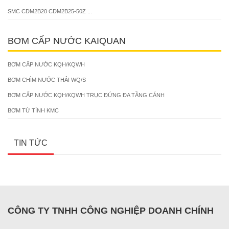
SMC CDM2B20 CDM2B25-50Z ...
BƠM CẤP NƯỚC KAIQUAN
BƠM CẤP NƯỚC KQH/KQWH
BƠM CHÌM NƯỚC THẢI WQ/S
BƠM CẤP NƯỚC KQH/KQWH TRỤC ĐỨNG ĐA TẦNG CÁNH
BƠM TỪ TÍNH KMC
TIN TỨC
CÔNG TY TNHH CÔNG NGHIỆP DOANH CHÍNH