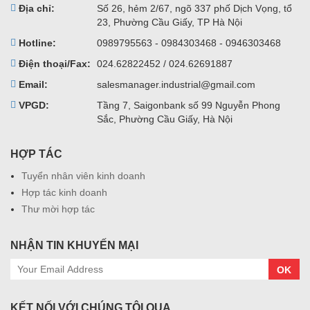
Địa chỉ:
Số 26, hẻm 2/67, ngõ 337 phố Dịch Vọng, tổ
23, Phường Cầu Giấy, TP Hà Nội
Hotline:
0989795563 - 0984303468 - 0946303468
Điện thoại/Fax:
024.62822452 / 024.62691887
Email:
salesmanager.industrial@gmail.com
VPGD:
Tầng 7, Saigonbank số 99 Nguyễn Phong
Sắc, Phường Cầu Giấy, Hà Nội
HỢP TÁC
Tuyển nhân viên kinh doanh
Hợp tác kinh doanh
Thư mời hợp tác
NHẬN TIN KHUYẾN MẠI
OK
KẾT NỐI VỚI CHÚNG TÔI QUA