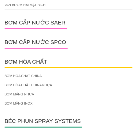
VAN BƯỚM HAI MẶT BICH
BƠM CẤP NƯỚC SAER
BƠM CẤP NƯỚC SPCO
BƠM HÓA CHẤT
BƠM HÓA CHẤT CHINA
BƠM HÓA CHẤT CHINA NHỰA
BƠM MÀNG NHỰA
BƠM MÀNG INOX
BÉC PHUN SPRAY SYSTEMS