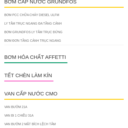
BƠM CẤP NƯỚC GRUNDFOS
BƠM PCC CHỮA CHÁY DIESEL ULFM
LY TÂM TRỤC NGANG ĐA TẦNG CÁNH
BƠM GRUNDFOS LY TÂM TRỤC ĐỨNG
BƠM ĐƠN TẦNG CÁNH TRỤC NGANG
BƠM HÓA CHẤT AFFETTI
TẾT CHÈN LÀM KÍN
VAN CẤP NƯỚC CMO
VAN BƯỚM 21A
VAN BI 1 CHIỀU 31A
VAN BƯỚM 2 MẶT BÍCH LỆCH TÂM