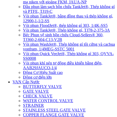
mạ niken với gioăng FKM, JAUA-NP
Đầu phun làm sạch bồn chứa TankJet®, Thép không gỉ
và PTFE, TJ19-C
Vòi phun TankJet®, bằng đồng thau và thép không gỉ,
12900-1-1/2-SS
Vòi phun FloodJet®, thép không gỉ 303, 1/4K-SS5
Vòi phun TankJet®, Thép không gỉ, TJ78-2-375-3A
Béc Phun vệ sinh bồn chứa Cloud-Sellers® 360,
TJ360-2-604-C13-V2B
Vòi phun WashJet®, Thép không gỉ tôi cứng và cacbua
vonfram, 1/4MEG-SSTC 5001
Vòi phun Quick VeeJet®, Thép không gỉ 303, QVVA-
SS0008
Vòi phun khí nén tự động điều khiển bằng điện,
AAB29JAUCO-1/4
Động Cơ Hiệu Suất cao
Động cơ điện lớn
VAN Cấp Nước
BUTTERFLY VALVE
GATE VALVE
CHECK VALVE
WATER CONTROL VALVE
STRAINER
STAINLESS STEEL GATE VALVE
COPPER FLANGE GATE VALVE