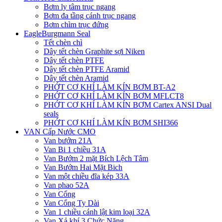
Bơm ly tâm trục ngang
Bơm đa tầng cánh trục ngang
Bơm chìm trục đứng
EagleBurgmann Seal
Tết chèn chì
Dây tết chèn Graphite sợi Niken
Dây tết chèn PTFE
Dây tết chèn PTFE Aramid
Dây tết chèn Aramid
PHỚT CƠ KHÍ LÀM KÍN BƠM BT-A2
PHỚT CƠ KHÍ LÀM KÍN BƠM MFLCT8
PHỚT CƠ KHÍ LÀM KÍN BƠM Cartex ANSI Dual
seals
PHỚT CƠ KHÍ LÀM KÍN BƠM SHI366
VAN Cấp Nước CMO
Van bướm 21A
Van Bi 1 chiều 31A
Van Bướm 2 mặt Bích Lệch Tâm
Van Bướm Hai Mặt Bich
Van một chiều đĩa kép 33A
Van phao 52A
Van Cổng
Van Cổng Ty Dài
Van 1 chiều cánh lật kim loại 32A
Van Xả khí 3 Chức Năng