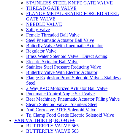
STAINLESS STEEL KNIFE GATE VALVE
THREAD GATE VALVE
FLANGE METAL-SEATED FORGED STEEL
GATE VALVE
NEEDLE VALVE
Safety Valve
Female Threaded Ball Valve
Steel Pneumatic Actuator Ball Valve
Butterfly Valve With Pneumatic Actuator
Regulator Valve
Brass Water Solenoid Valve - Direct Acting
Electric Actuator Ball Valve
Stainless Steel Pressure Reducing Valve
Butterfly Valve With Electric Actuator
Flange Explosion Proof Solenoid Valve - Stainless
Steel
2 Way PVC Motorized Actuator Ball Valve
Pneumatic Control Angle Seat Valve
Beer Machinery Pneumatic Actuator Filling Valve
Steam Solenoid valve - Stainless Steel
Anti Corrosive PTFE Solenoid Valve
Tri Clamp Food Grade Electric Solenoid Valve
VAN VÀ THIẾT BỊ ĐO +GF+
BUTTERFLY VALVE 565
BUTTERFLY VALVE 563