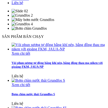
Liên hệ
SẢN PHẨM BÁN CHẠY
Xem chi tiết
Vòi phun sương tự động bằng khí nén, bằng đồng thau mạ niken với
gioăng FKM, JAUA-NP
Liên hệ
Xem chi tiết
Bơm chìm nước thải Grundfos S
Liên hệ