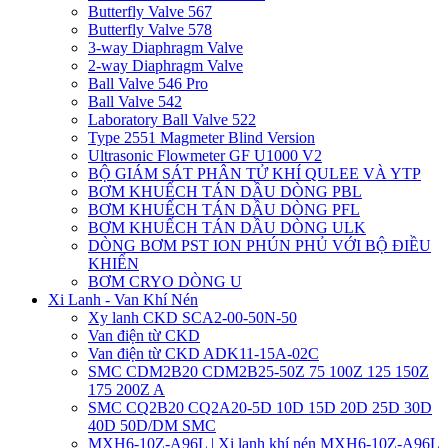
Butterfly Valve 567
Butterfly Valve 578
3-way Diaphragm Valve
2-way Diaphragm Valve
Ball Valve 546 Pro
Ball Valve 542
Laboratory Ball Valve 522
Type 2551 Magmeter Blind Version
Ultrasonic Flowmeter GF U1000 V2
BỘ GIÁM SÁT PHÂN TỬ KHÍ QULEE VÀ YTP
BƠM KHUẾCH TÁN DẦU DÒNG PBL
BƠM KHUẾCH TÁN DẦU DÒNG PFL
BƠM KHUẾCH TÁN DẦU DÒNG ULK
DÒNG BƠM PST ION PHÚN PHỦ VỚI BỘ ĐIỀU
KHIỂN
BƠM CRYO DÒNG U
Xi Lanh - Van Khí Nén
Xy lanh CKD SCA2-00-50N-50
Van điện từ CKD
Van điện từ CKD ADK11-15A-02C
SMC CDM2B20 CDM2B25-50Z 75 100Z 125 150Z
175 200Z A
SMC CQ2B20 CQ2A20-5D 10D 15D 20D 25D 30D
40D 50D/DM SMC
MXH6-10Z-A96L | Xi lanh khí nén MXH6-10Z-A96L