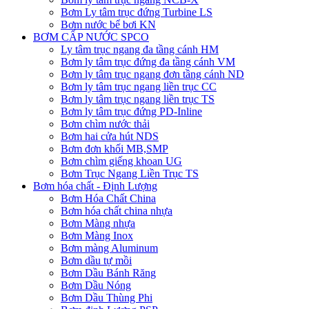
Bơm Ly tâm trục đứng Turbine LS
Bơm nước bể bơi KN
BƠM CẤP NƯỚC SPCO
Ly tâm trục ngang đa tầng cánh HM
Bơm ly tâm trục đứng đa tầng cánh VM
Bơm ly tâm trục ngang đơn tầng cánh ND
Bơm ly tâm trục ngang liền trục CC
Bơm ly tâm trục ngang liền trục TS
Bơm ly tâm trục đứng PD-Inline
Bơm chìm nước thải
Bơm hai cửa hút NDS
Bơm đơn khối MB,SMP
Bơm chìm giếng khoan UG
Bơm Trục Ngang Liền Trục TS
Bơm hóa chất - Định Lượng
Bơm Hóa Chất China
Bơm hóa chất china nhựa
Bơm Màng nhựa
Bơm Màng Inox
Bơm màng Aluminum
Bơm dầu tự mồi
Bơm Dầu Bánh Răng
Bơm Dầu Nóng
Bơm Dầu Thùng Phi