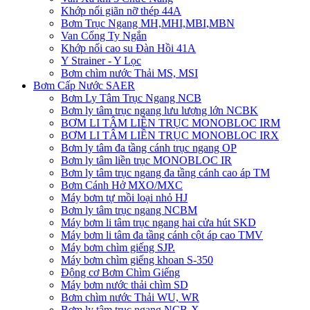
Khớp nối giãn nỡ thép 44A
Bơm Trục Ngang MH,MHI,MBI,MBN
Van Cổng Ty Ngắn
Khớp nối cao su Đàn Hồi 41A
Y Strainer - Y Lọc
Bơm chìm nước Thải MS, MSI
Bơm Cấp Nước SAER
Bơm Ly Tâm Trục Ngang NCB
Bơm ly tâm trục ngang lưu lượng lớn NCBK
BƠM LI TÂM LIỀN TRỤC MONOBLOC IRM
BƠM LI TÂM LIỀN TRỤC MONOBLOC IRX
Bơm ly tâm đa tầng cánh trục ngang OP
Bơm ly tâm liền trục MONOBLOC IR
Bơm ly tâm trục ngang đa tầng cánh cao áp TM
Bơm Cánh Hở MXO/MXC
Máy bơm tự mồi loại nhỏ HJ
Bơm ly tâm trục ngang NCBM
Máy bơm li tâm trục ngang hai cửa hút SKD
​Máy bơm li tâm đa tầng cánh cột áp cao TMV
Máy bơm chìm giếng SJP.
Máy bơm chìm giếng khoan S-350
Động cơ Bơm Chìm Giếng
​Máy bơm nước thải chìm SD
Bơm chìm nước Thải WU, WR
Bơm ly tâm trục ngang NCB-X