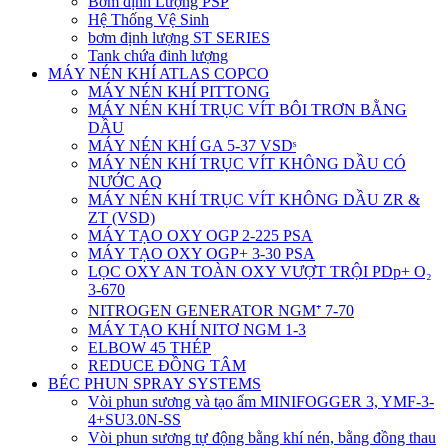
Bơm định Lượng PSP
Hệ Thống Vệ Sinh
bơm định lượng ST SERIES
Tank chứa đinh lượng
MÁY NÉN KHÍ ATLAS COPCO
MÁY NÉN KHÍ PITTONG
MÁY NÉN KHÍ TRỤC VÍT BÔI TRƠN BẰNG
DẦU
MÁY NÉN KHÍ GA 5-37 VSDˢ
MÁY NÉN KHÍ TRỤC VÍT KHÔNG DẦU CÓ
NƯỚC AQ
MÁY NÉN KHÍ TRỤC VÍT KHÔNG DẦU ZR &
ZT (VSD)
MÁY TẠO OXY OGP 2-225 PSA
MÁY TẠO OXY OGP+ 3-30 PSA
LỌC OXY AN TOÀN OXY VƯỢT TRỘI PDp+ O₂
3-670
NITROGEN GENERATOR NGM⁺ 7-70
MÁY TẠO KHÍ NITƠ NGM 1-3
ELBOW 45 THÉP
REDUCE ĐỒNG TÂM
BÉC PHUN SPRAY SYSTEMS
Vòi phun sương và tạo ẩm MINIFOGGER 3, YMF-3-
4+SU3.0N-SS
Vòi phun sương tự động bằng khí nén, bằng đồng thau