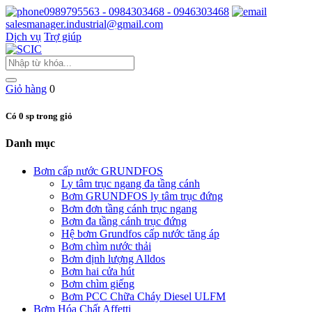
0989795563 - 0984303468 - 0946303468
salesmanager.industrial@gmail.com
Dịch vụ
Trợ giúp
Giỏ hàng
0
Có 0 sp trong giỏ
Danh mục
Bơm cấp nước GRUNDFOS
Ly tâm trục ngang đa tầng cánh
Bơm GRUNDFOS ly tâm trục đứng
Bơm đơn tầng cánh trục ngang
Bơm đa tầng cánh trục đứng
Hệ bơm Grundfos cấp nước tăng áp
Bơm chìm nước thải
Bơm định lượng Alldos
Bơm hai cửa hút
Bơm chìm giếng
Bơm PCC Chữa Cháy Diesel ULFM
Bơm Hóa Chất Affetti