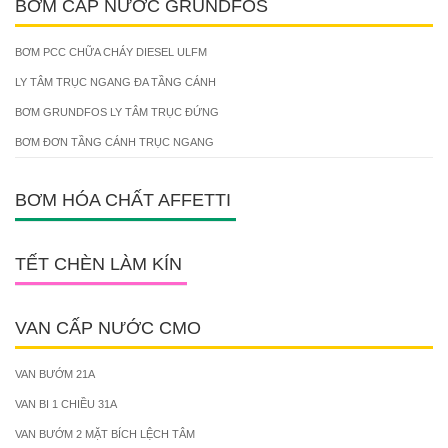
BƠM CẤP NƯỚC GRUNDFOS
BƠM PCC CHỮA CHÁY DIESEL ULFM
LY TÂM TRỤC NGANG ĐA TẦNG CÁNH
BƠM GRUNDFOS LY TÂM TRỤC ĐỨNG
BƠM ĐƠN TẦNG CÁNH TRỤC NGANG
BƠM HÓA CHẤT AFFETTI
TẾT CHÈN LÀM KÍN
VAN CẤP NƯỚC CMO
VAN BƯỚM 21A
VAN BI 1 CHIỀU 31A
VAN BƯỚM 2 MẶT BÍCH LỆCH TÂM