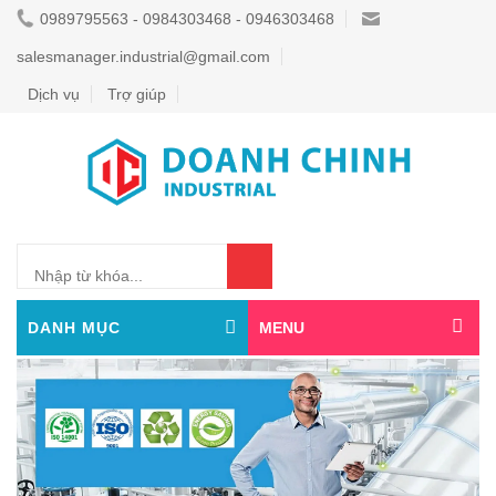
0989795563 - 0984303468 - 0946303468
salesmanager.industrial@gmail.com
Dịch vụ
Trợ giúp
0
DANH MỤC
MENU