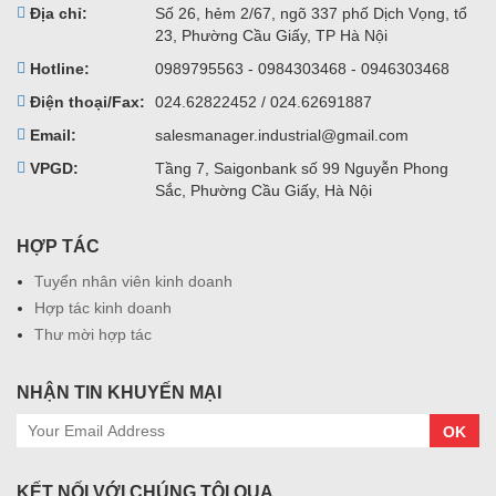
Địa chỉ:
Số 26, hẻm 2/67, ngõ 337 phố Dịch Vọng, tổ
23, Phường Cầu Giấy, TP Hà Nội
Hotline:
0989795563 - 0984303468 - 0946303468
Điện thoại/Fax:
024.62822452 / 024.62691887
Email:
salesmanager.industrial@gmail.com
VPGD:
Tầng 7, Saigonbank số 99 Nguyễn Phong
Sắc, Phường Cầu Giấy, Hà Nội
HỢP TÁC
Tuyển nhân viên kinh doanh
Hợp tác kinh doanh
Thư mời hợp tác
NHẬN TIN KHUYẾN MẠI
OK
KẾT NỐI VỚI CHÚNG TÔI QUA