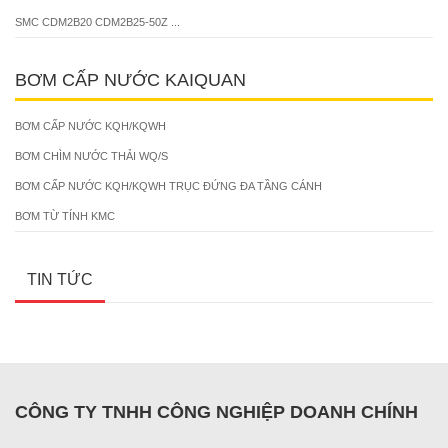
SMC CDM2B20 CDM2B25-50Z ...
BƠM CẤP NƯỚC KAIQUAN
BƠM CẤP NƯỚC KQH/KQWH
BƠM CHÌM NƯỚC THẢI WQ/S
BƠM CẤP NƯỚC KQH/KQWH TRỤC ĐỨNG ĐA TẦNG CÁNH
BƠM TỪ TÍNH KMC
TIN TỨC
CÔNG TY TNHH CÔNG NGHIỆP DOANH CHÍNH