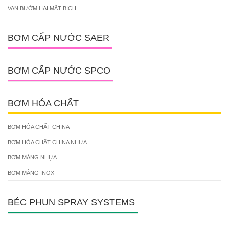
VAN BƯỚM HAI MẶT BICH
BƠM CẤP NƯỚC SAER
BƠM CẤP NƯỚC SPCO
BƠM HÓA CHẤT
BƠM HÓA CHẤT CHINA
BƠM HÓA CHẤT CHINA NHỰA
BƠM MÀNG NHỰA
BƠM MÀNG INOX
BÉC PHUN SPRAY SYSTEMS