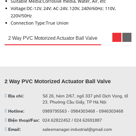
Suitable Media:Corrosive media, Water, Air, etc
Voltage:DC-12V, 24V; AC-24V, 120V, 240V/60Hz; 110V,
220V/50Hz
Connection Type:True Union
2 Way PVC Motorized Actuator Ball Valve
2 Way PVC Motorized Actuator Ball Valve
Địa chỉ:
Số 26, hẻm 2/67, ngõ 337 phố Dịch Vọng, tổ
23, Phường Cầu Giấy, TP Hà Nội
Hotline:
0989795563 - 0984303468 - 0946303468
Điện thoại/Fax:
024.62822452 / 024.62691887
Email:
salesmanager.industrial@gmail.com