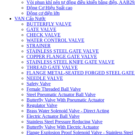
Vòi phun khí nén tự động điều khiển bằng điện, AAB
Động Cơ Hiệu Suất cao
Động cơ điện lớn
VAN Cấp Nước
BUTTERFLY VALVE
GATE VALVE
CHECK VALVE
WATER CONTROL VALVE
STRAINER
STAINLESS STEEL GATE VALVE
COPPER FLANGE GATE VALVE
STAINLESS STEEL KNIFE GATE VALVE
THREAD GATE VALVE
FLANGE METAL-SEATED FORGED STEEL GATE
NEEDLE VALVE
Safety Valve
Female Threaded Ball Valve
Steel Pneumatic Actuator Ball Valve
Butterfly Valve With Pneumatic Actuator
Regulator Valve
Brass Water Solenoid Valve - Direct Acting
Electric Actuator Ball Valve
Stainless Steel Pressure Reducing Valve
Butterfly Valve With Electric Actuator
Flange Explosion Proof Solenoid Valve - Stainless Steel