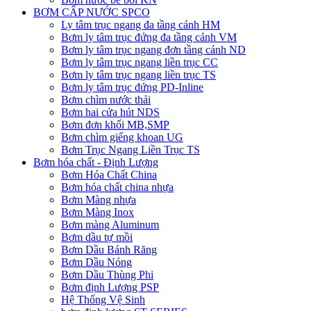
BƠM CẤP NƯỚC SPCO
Ly tâm trục ngang đa tầng cánh HM
Bơm ly tâm trục đứng đa tầng cánh VM
Bơm ly tâm trục ngang đơn tầng cánh ND
Bơm ly tâm trục ngang liền trục CC
Bơm ly tâm trục ngang liền trục TS
Bơm ly tâm trục đứng PD-Inline
Bơm chìm nước thải
Bơm hai cửa hút NDS
Bơm đơn khối MB,SMP
Bơm chìm giếng khoan UG
Bơm Trục Ngang Liền Trục TS
Bơm hóa chất - Định Lượng
Bơm Hóa Chất China
Bơm hóa chất china nhựa
Bơm Màng nhựa
Bơm Màng Inox
Bơm màng Aluminum
Bơm dầu tự mồi
Bơm Dầu Bánh Răng
Bơm Dầu Nóng
Bơm Dầu Thùng Phi
Bơm định Lượng PSP
Hệ Thống Vệ Sinh