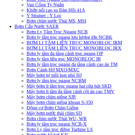
Van Cổng Ty Ngắn
Khớp nối cao su Đàn Hồi 41A
Y Strainer - Y Lọc
Bơm chìm nước Thải MS, MSI
Bơm Cấp Nước SAER
Bơm Ly Tâm Trục Ngang NCB
Bơm ly tâm trục ngang lưu lượng lớn NCBK
BƠM LI TÂM LIỀN TRỤC MONOBLOC IRM
BƠM LI TÂM LIỀN TRỤC MONOBLOC IRX
Bơm ly tâm đa tầng cánh trục ngang OP
Bơm ly tâm liền trục MONOBLOC IR
Bơm ly tâm trục ngang đa tầng cánh cao áp TM
Bơm Cánh Hở MXO/MXC
Máy bơm tự mồi loại nhỏ HJ
Bơm ly tâm trục ngang NCBM
Máy bơm li tâm trục ngang hai cửa hút SKD
​Máy bơm li tâm đa tầng cánh cột áp cao TMV
Máy bơm chìm giếng SJP.
Máy bơm chìm giếng khoan S-350
Động cơ Bơm Chìm Giếng
​Máy bơm nước thải chìm SD
Bơm chìm nước Thải WU, WR
Bơm ly tâm trục ngang NCB-X
Bơm Ly tâm trục đứng Turbine LS
Bơm nước bể bơi KN