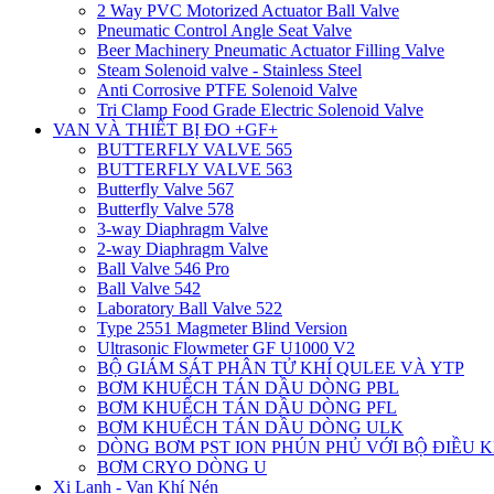
2 Way PVC Motorized Actuator Ball Valve
Pneumatic Control Angle Seat Valve
Beer Machinery Pneumatic Actuator Filling Valve
Steam Solenoid valve - Stainless Steel
Anti Corrosive PTFE Solenoid Valve
Tri Clamp Food Grade Electric Solenoid Valve
VAN VÀ THIẾT BỊ ĐO +GF+
BUTTERFLY VALVE 565
BUTTERFLY VALVE 563
Butterfly Valve 567
Butterfly Valve 578
3-way Diaphragm Valve
2-way Diaphragm Valve
Ball Valve 546 Pro
Ball Valve 542
Laboratory Ball Valve 522
Type 2551 Magmeter Blind Version
Ultrasonic Flowmeter GF U1000 V2
BỘ GIÁM SÁT PHÂN TỬ KHÍ QULEE VÀ YTP
BƠM KHUẾCH TÁN DẦU DÒNG PBL
BƠM KHUẾCH TÁN DẦU DÒNG PFL
BƠM KHUẾCH TÁN DẦU DÒNG ULK
DÒNG BƠM PST ION PHÚN PHỦ VỚI BỘ ĐIỀU 
BƠM CRYO DÒNG U
Xi Lanh - Van Khí Nén