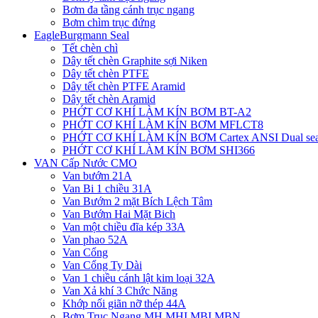
Bơm đa tầng cánh trục ngang
Bơm chìm trục đứng
EagleBurgmann Seal
Tết chèn chì
Dây tết chèn Graphite sợi Niken
Dây tết chèn PTFE
Dây tết chèn PTFE Aramid
Dây tết chèn Aramid
PHỚT CƠ KHÍ LÀM KÍN BƠM BT-A2
PHỚT CƠ KHÍ LÀM KÍN BƠM MFLCT8
PHỚT CƠ KHÍ LÀM KÍN BƠM Cartex ANSI Dual sea
PHỚT CƠ KHÍ LÀM KÍN BƠM SHI366
VAN Cấp Nước CMO
Van bướm 21A
Van Bi 1 chiều 31A
Van Bướm 2 mặt Bích Lệch Tâm
Van Bướm Hai Mặt Bich
Van một chiều đĩa kép 33A
Van phao 52A
Van Cổng
Van Cổng Ty Dài
Van 1 chiều cánh lật kim loại 32A
Van Xả khí 3 Chức Năng
Khớp nối giãn nỡ thép 44A
Bơm Trục Ngang MH,MHI,MBI,MBN