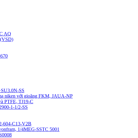
C AQ
(VSD)
670
4+SU3.0N-SS
u mạ niken với gioăng FKM, JAUA-NP
 và PTFE, TJ19-C
12900-1-1/2-SS
0-2-604-C13-V2B
a vonfram, 1/4MEG-SSTC 5001
SS0008