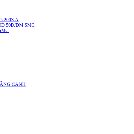
5 200Z A
40D 50D/DM SMC
 SMC
TẦNG CÁNH