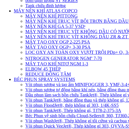
bơm định lượng ST SERIES
Tank chứa đinh lượng
MÁY NÉN KHÍ ATLAS COPCO
MÁY NÉN KHÍ PITTONG
MÁY NÉN KHÍ TRỤC VÍT BÔI TRƠN BẰNG DẦU
MÁY NÉN KHÍ GA 5-37 VSDˢ
MÁY NÉN KHÍ TRỤC VÍT KHÔNG DẦU CÓ NƯỚ
MÁY NÉN KHÍ TRỤC VÍT KHÔNG DẦU ZR & ZT 
MÁY TẠO OXY OGP 2-225 PSA
MÁY TẠO OXY OGP+ 3-30 PSA
LỌC OXY AN TOÀN OXY VƯỢT TRỘI PDp+ O₂ 3-
NITROGEN GENERATOR NGM⁺ 7-70
MÁY TẠO KHÍ NITƠ NGM 1-3
ELBOW 45 THÉP
REDUCE ĐỒNG TÂM
BÉC PHUN SPRAY SYSTEMS
Vòi phun sương và tạo ẩm MINIFOGGER 3, YMF-3-
Vòi phun sương tự động bằng khí nén, bằng đồng tha
Đầu phun làm sạch bồn chứa TankJet®, Thép không gỉ
Vòi phun TankJet®, bằng đồng thau và thép không gỉ, 
Vòi phun FloodJet®, thép không gỉ 303, 1/4K-SS5
Vòi phun TankJet®, Thép không gỉ, TJ78-2-375-3A
Béc Phun vệ sinh bồn chứa Cloud-Sellers® 360, TJ36
Vòi phun WashJet®, Thép không gỉ tôi cứng và cacbu
Vòi phun Quick VeeJet®, Thép không gỉ 303, QVVA-