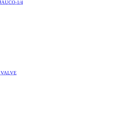
29JAUCO-1/4
 VALVE