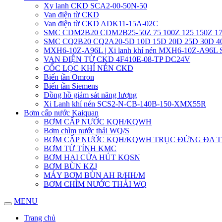
Xy lanh CKD SCA2-00-50N-50
Van điện từ CKD
Van điện từ CKD ADK11-15A-02C
SMC CDM2B20 CDM2B25-50Z 75 100Z 125 150Z 17
SMC CQ2B20 CQ2A20-5D 10D 15D 20D 25D 30D 
MXH6-10Z-A96L | Xi lanh khí nén MXH6-10Z-A96L
VAN ĐIỆN TỪ CKD 4F410E-08-TP DC24V
CỐC LỌC KHÍ NÉN CKD
Biến tần Omron
Biến tần Siemens
Đồng hồ giám sát năng lượng
Xi Lanh khí nén SCS2-N-CB-140B-150-XMX55R
Bơm cấp nước Kaiquan
BƠM CẤP NƯỚC KQH/KQWH
Bơm chìm nước thải WQ/S
BƠM CẤP NƯỚC KQH/KQWH TRỤC ĐỨNG ĐA 
BƠM TỪ TÍNH KMC
BƠM HAI CỬA HÚT KQSN
BƠM BÙN KZJ
MÁY BƠM BÙN AH R/HH/M
BƠM CHÌM NƯỚC THẢI WQ
MENU
Trang chủ