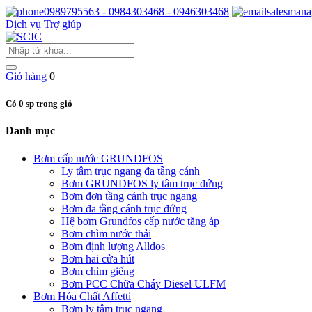
0989795563 - 0984303468 - 0946303468
salesmana
Dịch vụ
Trợ giúp
Giỏ hàng
0
Có 0 sp trong giỏ
Danh mục
Bơm cấp nước GRUNDFOS
Ly tâm trục ngang đa tầng cánh
Bơm GRUNDFOS ly tâm trục đứng
Bơm đơn tầng cánh trục ngang
Bơm đa tầng cánh trục đứng
Hệ bơm Grundfos cấp nước tăng áp
Bơm chìm nước thải
Bơm định lượng Alldos
Bơm hai cửa hút
Bơm chìm giếng
Bơm PCC Chữa Cháy Diesel ULFM
Bơm Hóa Chất Affetti
Bơm ly tâm trục ngang