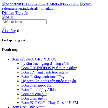
0989795563 - 0984303468 - 0946303468
salesmanager.industrial@gmail.com
Dịch vụ
Trợ giúp
Giỏ hàng
0
Có 0 sp trong giỏ
Danh mục
Bơm cấp nước GRUNDFOS
Ly tâm trục ngang đa tầng cánh
Bơm GRUNDFOS ly tâm trục đứng
Bơm đơn tầng cánh trục ngang
Bơm đa tầng cánh trục đứng
Hệ bơm Grundfos cấp nước tăng áp
Bơm chìm nước thải
Bơm định lượng Alldos
Bơm hai cửa hút
Bơm chìm giếng
Bơm PCC Chữa Cháy Diesel ULFM
Bơm Hóa Chất Affetti