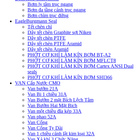
Bơm ly tâm trục ngang
Bơm đa tầng cánh trục ngang
Bơm chìm trục đứng
EagleBurgmann Seal
Tết chèn chì
Dây tết chèn Graphite sợi Niken
Dây tết chèn PTFE
Dây tết chèn PTFE Aramid
Dây tết chèn Aramid
PHỚT CƠ KHÍ LÀM KÍN BƠM BT-A2
PHỚT CƠ KHÍ LÀM KÍN BƠM MFLCT8
PHỚT CƠ KHÍ LÀM KÍN BƠM Cartex ANSI Dual
seals
PHỚT CƠ KHÍ LÀM KÍN BƠM SHI366
VAN Cấp Nước CMO
Van bướm 21A
Van Bi 1 chiều 31A
Van Bướm 2 mặt Bích Lệch Tâm
Van Bướm Hai Mặt Bich
Van một chiều đĩa kép 33A
Van phao 52A
Van Cổng
Van Cổng Ty Dài
Van 1 chiều cánh lật kim loại 32A
Van Xả khí 3 Chức Năng