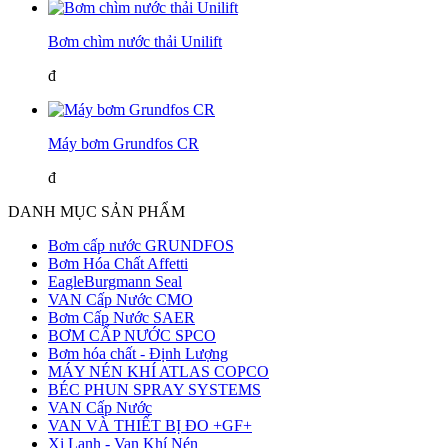
Bơm chìm nước thải Unilift
đ
Máy bơm Grundfos CR
đ
DANH MỤC SẢN PHẨM
Bơm cấp nước GRUNDFOS
Bơm Hóa Chất Affetti
EagleBurgmann Seal
VAN Cấp Nước CMO
Bơm Cấp Nước SAER
BƠM CẤP NƯỚC SPCO
Bơm hóa chất - Định Lượng
MÁY NÉN KHÍ ATLAS COPCO
BÉC PHUN SPRAY SYSTEMS
VAN Cấp Nước
VAN VÀ THIẾT BỊ ĐO +GF+
Xi Lanh - Van Khí Nén