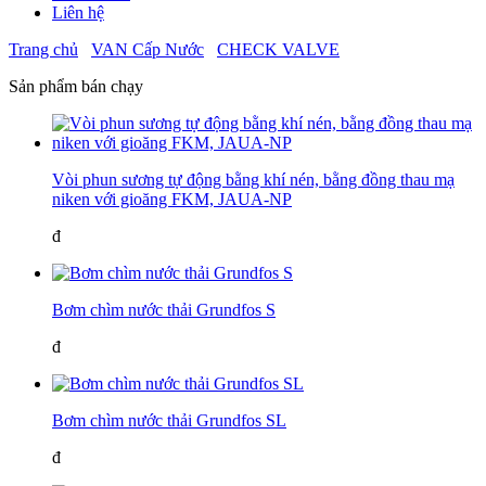
Liên hệ
Trang chủ
VAN Cấp Nước
CHECK VALVE
Sản phẩm bán chạy
Vòi phun sương tự động bằng khí nén, bằng đồng thau mạ
niken với gioăng FKM, JAUA-NP
đ
Bơm chìm nước thải Grundfos S
đ
Bơm chìm nước thải Grundfos SL
đ