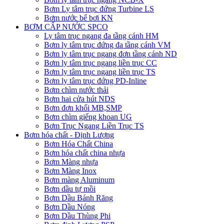
Bơm Ly tâm trục đứng Turbine LS
Bơm nước bể bơi KN
BƠM CẤP NƯỚC SPCO
Ly tâm trục ngang đa tầng cánh HM
Bơm ly tâm trục đứng đa tầng cánh VM
Bơm ly tâm trục ngang đơn tầng cánh ND
Bơm ly tâm trục ngang liền trục CC
Bơm ly tâm trục ngang liền trục TS
Bơm ly tâm trục đứng PD-Inline
Bơm chìm nước thải
Bơm hai cửa hút NDS
Bơm đơn khối MB,SMP
Bơm chìm giếng khoan UG
Bơm Trục Ngang Liền Trục TS
Bơm hóa chất - Định Lượng
Bơm Hóa Chất China
Bơm hóa chất china nhựa
Bơm Màng nhựa
Bơm Màng Inox
Bơm màng Aluminum
Bơm dầu tự mồi
Bơm Dầu Bánh Răng
Bơm Dầu Nóng
Bơm Dầu Thùng Phi