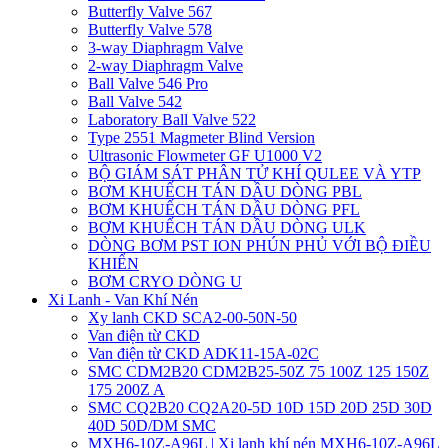
Butterfly Valve 567
Butterfly Valve 578
3-way Diaphragm Valve
2-way Diaphragm Valve
Ball Valve 546 Pro
Ball Valve 542
Laboratory Ball Valve 522
Type 2551 Magmeter Blind Version
Ultrasonic Flowmeter GF U1000 V2
BỘ GIÁM SÁT PHÂN TỬ KHÍ QULEE VÀ YTP
BƠM KHUẾCH TÁN DẦU DÒNG PBL
BƠM KHUẾCH TÁN DẦU DÒNG PFL
BƠM KHUẾCH TÁN DẦU DÒNG ULK
DÒNG BƠM PST ION PHÚN PHỦ VỚI BỘ ĐIỀU
KHIỂN
BƠM CRYO DÒNG U
Xi Lanh - Van Khí Nén
Xy lanh CKD SCA2-00-50N-50
Van điện từ CKD
Van điện từ CKD ADK11-15A-02C
SMC CDM2B20 CDM2B25-50Z 75 100Z 125 150Z
175 200Z A
SMC CQ2B20 CQ2A20-5D 10D 15D 20D 25D 30D
40D 50D/DM SMC
MXH6-10Z-A96L | Xi lanh khí nén MXH6-10Z-A96L