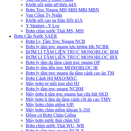
Khớp nối giãn nỡ thép 44A
Bơm Trục Ngang MH,MHI,MBI,MBN
Van Cổng Ty Ngắn
Khớp nối cao su Đàn Hồi 41A
Y Strainer - Y Lọc
Bơm chìm nước Thải MS, MSI
Bơm Cấp Nước SAER
Bơm Ly Tâm Trục Ngang NCB
Bơm ly tâm trục ngang lưu lượng lớn NCBK
BƠM LI TÂM LIỀN TRỤC MONOBLOC IRM
BƠM LI TÂM LIỀN TRỤC MONOBLOC IRX
Bơm ly tâm đa tầng cánh trục ngang OP
Bơm ly tâm liền trục MONOBLOC IR
Bơm ly tâm trục ngang đa tầng cánh cao áp TM
Bơm Cánh Hở MXO/MXC
Máy bơm tự mồi loại nhỏ HJ
Bơm ly tâm trục ngang NCBM
Máy bơm li tâm trục ngang hai cửa hút SKD
​Máy bơm li tâm đa tầng cánh cột áp cao TMV
Máy bơm chìm giếng SJP.
Máy bơm chìm giếng khoan S-350
Động cơ Bơm Chìm Giếng
​Máy bơm nước thải chìm SD
Bơm chìm nước Thải WU, WR
Bơm ly tâm trục ngang NCB-X