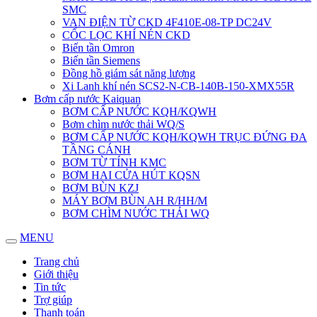
SMC
VAN ĐIỆN TỪ CKD 4F410E-08-TP DC24V
CỐC LỌC KHÍ NÉN CKD
Biến tần Omron
Biến tần Siemens
Đồng hồ giám sát năng lượng
Xi Lanh khí nén SCS2-N-CB-140B-150-XMX55R
Bơm cấp nước Kaiquan
BƠM CẤP NƯỚC KQH/KQWH
Bơm chìm nước thải WQ/S
BƠM CẤP NƯỚC KQH/KQWH TRỤC ĐỨNG ĐA
TẦNG CÁNH
BƠM TỪ TÍNH KMC
BƠM HAI CỬA HÚT KQSN
BƠM BÙN KZJ
MÁY BƠM BÙN AH R/HH/M
BƠM CHÌM NƯỚC THẢI WQ
MENU
Trang chủ
Giới thiệu
Tin tức
Trợ giúp
Thanh toán