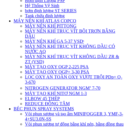
Bơm định Lượng PSP
Hệ Thống Vệ Sinh
bơm định lượng ST SERIES
Tank chứa đinh lượng
MÁY NÉN KHÍ ATLAS COPCO
MÁY NÉN KHÍ PITTONG
MÁY NÉN KHÍ TRỤC VÍT BÔI TRƠN BẰNG
DẦU
MÁY NÉN KHÍ GA 5-37 VSDˢ
MÁY NÉN KHÍ TRỤC VÍT KHÔNG DẦU CÓ
NƯỚC AQ
MÁY NÉN KHÍ TRỤC VÍT KHÔNG DẦU ZR &
ZT (VSD)
MÁY TẠO OXY OGP 2-225 PSA
MÁY TẠO OXY OGP+ 3-30 PSA
LỌC OXY AN TOÀN OXY VƯỢT TRỘI PDp+ O₂
3-670
NITROGEN GENERATOR NGM⁺ 7-70
MÁY TẠO KHÍ NITƠ NGM 1-3
ELBOW 45 THÉP
REDUCE ĐỒNG TÂM
BÉC PHUN SPRAY SYSTEMS
Vòi phun sương và tạo ẩm MINIFOGGER 3, YMF-3-
4+SU3.0N-SS
Vòi phun sương tự động bằng khí nén, bằng đồng thau