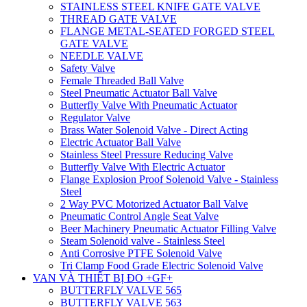
STAINLESS STEEL KNIFE GATE VALVE
THREAD GATE VALVE
FLANGE METAL-SEATED FORGED STEEL
GATE VALVE
NEEDLE VALVE
Safety Valve
Female Threaded Ball Valve
Steel Pneumatic Actuator Ball Valve
Butterfly Valve With Pneumatic Actuator
Regulator Valve
Brass Water Solenoid Valve - Direct Acting
Electric Actuator Ball Valve
Stainless Steel Pressure Reducing Valve
Butterfly Valve With Electric Actuator
Flange Explosion Proof Solenoid Valve - Stainless
Steel
2 Way PVC Motorized Actuator Ball Valve
Pneumatic Control Angle Seat Valve
Beer Machinery Pneumatic Actuator Filling Valve
Steam Solenoid valve - Stainless Steel
Anti Corrosive PTFE Solenoid Valve
Tri Clamp Food Grade Electric Solenoid Valve
VAN VÀ THIẾT BỊ ĐO +GF+
BUTTERFLY VALVE 565
BUTTERFLY VALVE 563