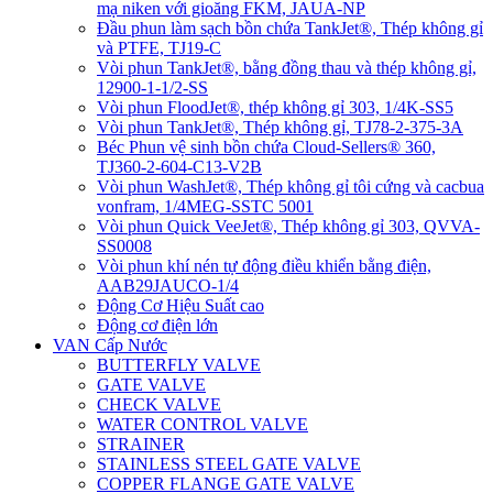
mạ niken với gioăng FKM, JAUA-NP
Đầu phun làm sạch bồn chứa TankJet®, Thép không gỉ
và PTFE, TJ19-C
Vòi phun TankJet®, bằng đồng thau và thép không gỉ,
12900-1-1/2-SS
Vòi phun FloodJet®, thép không gỉ 303, 1/4K-SS5
Vòi phun TankJet®, Thép không gỉ, TJ78-2-375-3A
Béc Phun vệ sinh bồn chứa Cloud-Sellers® 360,
TJ360-2-604-C13-V2B
Vòi phun WashJet®, Thép không gỉ tôi cứng và cacbua
vonfram, 1/4MEG-SSTC 5001
Vòi phun Quick VeeJet®, Thép không gỉ 303, QVVA-
SS0008
Vòi phun khí nén tự động điều khiển bằng điện,
AAB29JAUCO-1/4
Động Cơ Hiệu Suất cao
Động cơ điện lớn
VAN Cấp Nước
BUTTERFLY VALVE
GATE VALVE
CHECK VALVE
WATER CONTROL VALVE
STRAINER
STAINLESS STEEL GATE VALVE
COPPER FLANGE GATE VALVE