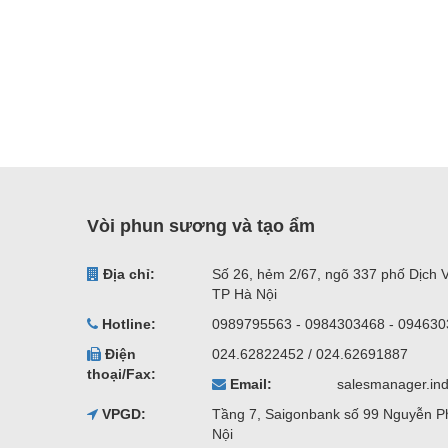
Vòi phun sương và tạo ẩm
Địa chỉ:
Số 26, hẻm 2/67, ngõ 337 phố Dịch 
TP Hà Nội
Hotline:
0989795563 - 0984303468 - 09463
Điện
024.62822452 / 024.62691887
thoại/Fax:
Email:
salesmanager.in
VPGD:
Tầng 7, Saigonbank số 99 Nguyễn P
Nội