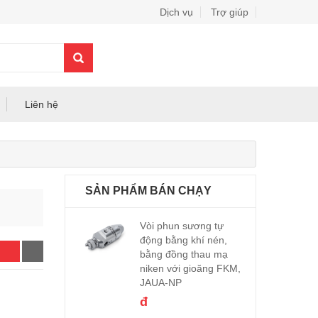
Dịch vụ
Trợ giúp
0
Liên hệ
SẢN PHẨM BÁN CHẠY
Vòi phun sương tự
động bằng khí nén,
bằng đồng thau mạ
niken với gioăng FKM,
JAUA-NP
đ