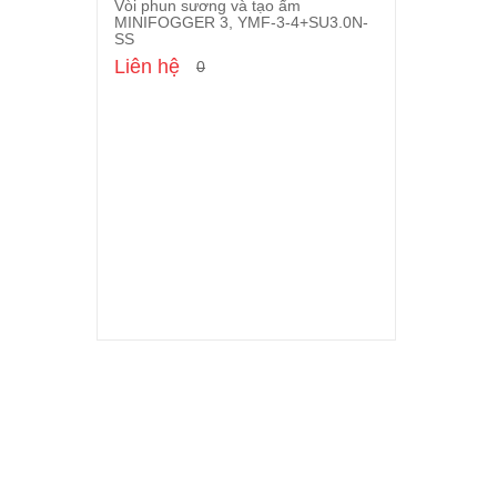
Vòi phun sương và tạo ẩm
Cho vào giỏ
MINIFOGGER 3, YMF-3-4+SU3.0N-
SS
Liên hệ
0