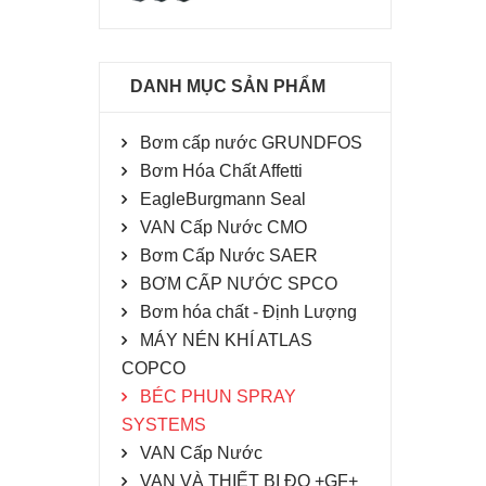
DANH MỤC SẢN PHẨM
Bơm cấp nước GRUNDFOS
Bơm Hóa Chất Affetti
EagleBurgmann Seal
VAN Cấp Nước CMO
Bơm Cấp Nước SAER
BƠM CẤP NƯỚC SPCO
Bơm hóa chất - Định Lượng
MÁY NÉN KHÍ ATLAS
COPCO
BÉC PHUN SPRAY
SYSTEMS
VAN Cấp Nước
VAN VÀ THIẾT BỊ ĐO +GF+