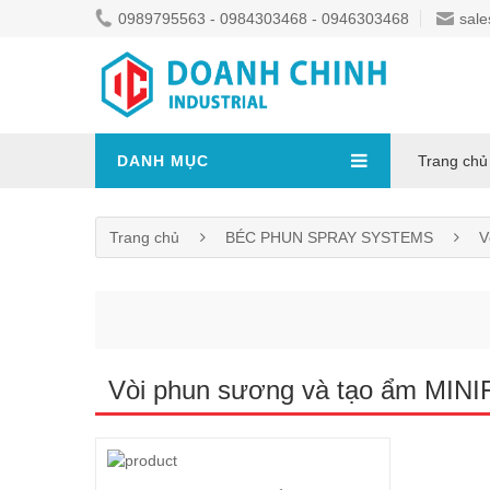
0989795563 - 0984303468 - 0946303468
sale
DANH MỤC
Trang chủ
Trang chủ
BÉC PHUN SPRAY SYSTEMS
V
Vòi phun sương và tạo ẩm MI