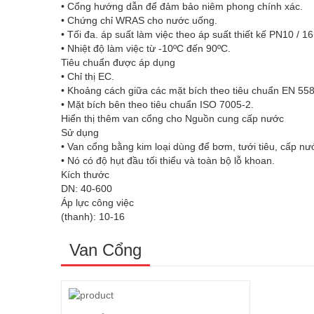
• Cổng hướng dẫn để đảm bảo niêm phong chính xác.
• Chứng chỉ WRAS cho nước uống.
• Tối đa. áp suất làm việc theo áp suất thiết kế PN10 / 16
• Nhiệt độ làm việc từ -10ºC đến 90ºC.
Tiêu chuẩn được áp dụng
• Chỉ thị EC.
• Khoảng cách giữa các mặt bích theo tiêu chuẩn EN 558
• Mặt bích bên theo tiêu chuẩn ISO 7005-2.
Hiển thị thêm van cổng cho Nguồn cung cấp nước
Sử dụng
• Van cổng bằng kim loại dùng để bơm, tưới tiêu, cấp n
• Nó có độ hụt đầu tối thiểu và toàn bộ lỗ khoan.
Kích thước
DN: 40-600
Áp lực công việc
(thanh): 10-16
Van Cổng