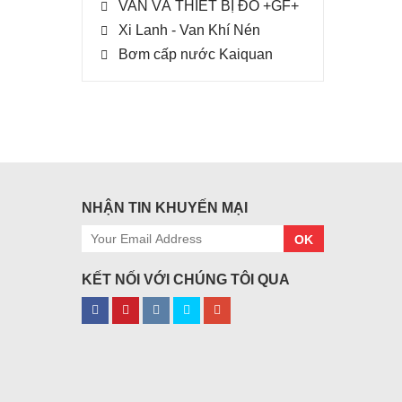
VAN VÀ THIẾT BỊ ĐO +GF+
Xi Lanh - Van Khí Nén
Bơm cấp nước Kaiquan
NHẬN TIN KHUYẾN MẠI
OK
KẾT NỐI VỚI CHÚNG TÔI QUA