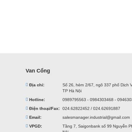
Van Cổng
Địa chỉ:
Số 26, hẻm 2/67, ngõ 337 phố Dịch 
TP Hà Nội
Hotline:
0989795563 - 0984303468 - 09463
Điện thoại/Fax:
024.62822452 / 024.62691887
Email:
salesmanager.industrial@gmail.com
VPGD:
Tầng 7, Saigonbank số 99 Nguyễn P