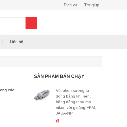
Dịch vụ
Trợ giúp
0
Liên hệ
SẢN PHẨM BÁN CHẠY
rong các
Vòi phun sương tự
động bằng khí nén,
bằng đồng thau mạ
niken với gioăng FKM,
JAUA-NP
đ